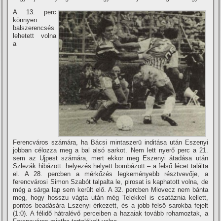
A 13. perc
könnyen
balszerencsés
lehetett volna
a
Ferencváros számára, ha Bácsi mintaszerü inditása után Eszenyi
jobban célozza meg a bal alsó sarkot. Nem lett nyerő perc a 21.
sem az Ujpest számára, mert ekkor meg Eszenyi átadása után
Szlezák hibázott: helyezés helyett bombázott – a felső lécet találta
el. A 28. percben a mérkőzés legkeményebb résztvevője, a
ferencvárosi Simon Szabót talpalta le, pirosat is kaphatott volna, de
még a sárga lap sem került elő. A 32. percben Miovecz nem bánta
meg, hogy hosszu vágta után még Telekkel is csatáznia kellett,
pontos beadására Eszenyi érkezett, és a jobb felső sarokba fejelt
(1:0). A félidő hátralévő perceiben a hazaiak tovább rohamoztak, a