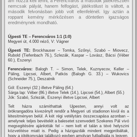
ám hozzá kell tenni, a Ferencváros a második játékrészben
nemcsak pályát, hanem felfogást, játékstilust is váltott, a
második felvonásban jobb volt ellenfelénél. Igy aztán a
roppant kemény mérkőzésen a döntetlen igazságos
eredménynek mondható.
Újpesti TE – Ferencváros 1:1 (1:0)
Megyeri út, 4.000 néző, V: Vágner
Újpesti TE:
Brockhauser – Tomka, Szőnyi, Szabó – Miovecz,
Rubold (Tiefenbach 76.), Szlezák, Kaspar – Lovász, Bácsi (Véber
60.), Eszenyi
Ferencváros:
Balogh T. – Simon, Telek, Kuznyecov, Keller –
Páling, Lipcsei, Albert, Patkós (Balogh G. 33.) – Wukovics
(Schneider 75.), Deszatnik
Gól: Eszenyi (32.) illetve Páling (64.)
Sárga lap: Véber (86.) illetve Telek (14.), Lipcsei (54.), Albert (55.)
Jók: Szabó, Szlezák, Eszenyi illetve Lipcsei, Albert
Telt házra számithattak Ujpesten, annyi volt az
örökrangadóra kivezénylt rendőr a Megyeri uti stadionon kivül és a
létesitményen belül. A két régi vetélytárs összecsapása azonban –
amelynek teljes bevételét a balesetet szenvedett Szekeres Pál vivó
megsegitésére ajánlották fel – nem kelt el talán a tévé helyszini
közvetitése miatt is. Pedig a házigazdák mindent megpróbáltak,
hogy a jótékonysági találkozó egyben amolyan futballgála is legyen.