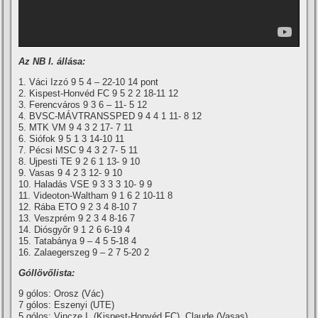
Az NB I. állása:
1. Váci Izzó 9 5 4 – 22-10 14 pont
2. Kispest-Honvéd FC 9 5 2 2 18-11 12
3. Ferencváros 9 3 6 – 11- 5 12
4. BVSC-MÁVTRANSSPED 9 4 4 1 11- 8 12
5. MTK VM 9 4 3 2 17- 7 11
6. Siófok 9 5 1 3 14-10 11
7. Pécsi MSC 9 4 3 2 7- 5 11
8. Ujpesti TE 9 2 6 1 13- 9 10
9. Vasas 9 4 2 3 12- 9 10
10. Haladás VSE 9 3 3 3 10- 9 9
11. Videoton-Waltham 9 1 6 2 10-11 8
12. Rába ETO 9 2 3 4 8-10 7
13. Veszprém 9 2 3 4 8-16 7
14. Diósgyőr 9 1 2 6 6-19 4
15. Tatabánya 9 – 4 5 5-18 4
16. Zalaegerszeg 9 – 2 7 5-20 2
Góllövőlista:
9 gólos: Orosz (Vác)
7 gólos: Eszenyi (UTE)
5 gólos: Vincze I. (Kispest-Honvéd FC), Claude (Vasas)