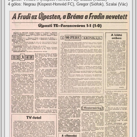
4 gólos: Negrau (Kispest-Honvéd FC), Gregor (Siófok), Szalai (Vác)