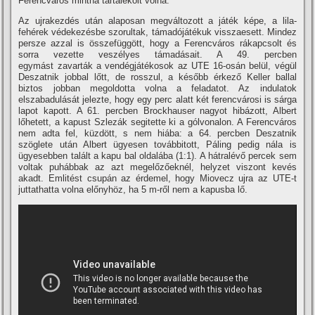
Ferencváros mintha tartalékolt volna.
Az ujrakezdés után alaposan megváltozott a játék képe, a lila-
fehérek védekezésbe szorultak, támadójátékuk visszaesett. Mindez
persze azzal is összefüggött, hogy a Ferencváros rákapcsolt és
sorra vezette veszélyes támadásait. A 49. percben
egymást zavarták a vendégjátékosok az UTE 16-osán belül, végül
Deszatnik jobbal lőtt, de rosszul, a később érkező Keller ballal
biztos jobban megoldotta volna a feladatot. Az indulatok
elszabadulását jelezte, hogy egy perc alatt két ferencvárosi is sárga
lapot kapott. A 61. percben Brockhauser nagyot hibázott, Albert
lőhetett, a kapust Szlezák segitette ki a gólvonalon. A Ferencváros
nem adta fel, küzdött, s nem hiába: a 64. percben Deszatnik
szöglete után Albert ügyesen továbbitott, Páling pedig nála is
ügyesebben talált a kapu bal oldalába (1:1). A hátralévő percek sem
voltak puhábbak az azt megelőzőeknél, helyzet viszont kevés
akadt. Emlitést csupán az érdemel, hogy Miovecz ujra az UTE-t
juttathatta volna előnyhöz, ha 5 m-ről nem a kapusba lő.