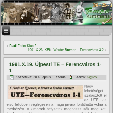
«
Fradi Forint Klub 2.
1991.X.23. KEK, Werder Bremen – Ferencváros 3-2
»
1991.X.19. Újpesti TE – Ferencváros 1-
1
Közzétéve:
2009. április 1. szerda
|
Szerző:
K@rcsi
Nagy
lehetőséget
szalasztott el
az UTE, az
első félidőben véglegesen a maga javára fordithatta volna a
mérkőzést. A kimaradt helyzetek megbosszulták magukat,