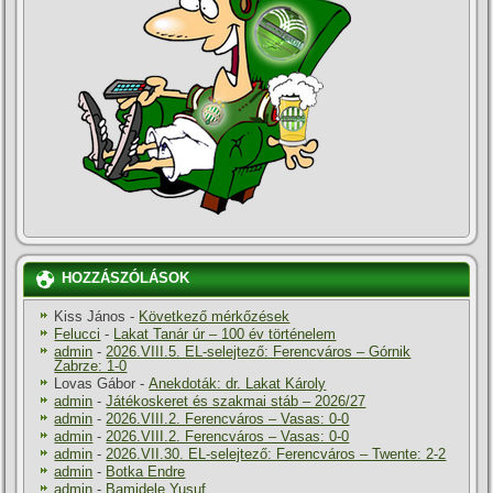
HOZZÁSZÓLÁSOK
Kiss János
-
Következő mérkőzések
Felucci
-
Lakat Tanár úr – 100 év történelem
admin
-
2026.VIII.5. EL-selejtező: Ferencváros – Górnik
Zabrze: 1-0
Lovas Gábor
-
Anekdoták: dr. Lakat Károly
admin
-
Játékoskeret és szakmai stáb – 2026/27
admin
-
2026.VIII.2. Ferencváros – Vasas: 0-0
admin
-
2026.VIII.2. Ferencváros – Vasas: 0-0
admin
-
2026.VII.30. EL-selejtező: Ferencváros – Twente: 2-2
admin
-
Botka Endre
admin
-
Bamidele Yusuf