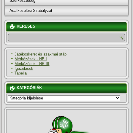
Szerkesztőség
Adatkezelési Szabályzat
KERESÉS
Játékoskeret és szakmai stáb
Mérkőzések - NB I
Mérkőzések - NB III
Igazolások
Tabella
KATEGÓRIÁK
KATEGÓRIÁK