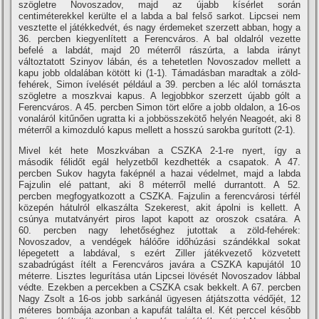
szögletre Novoszadov, majd az újabb kí­sérlet során
centiméterekkel kerülte el a labda a bal felső sarkot. Lipcsei nem
vesztette el játékkedvét, és nagy érdemeket szerzett abban, hogy a
36. percben kiegyenlí­tett a Ferencváros. A bal oldalról vezette
befelé a labdát, majd 20 méterről rászúrta, a labda irányt
változtatott Szinyov lábán, és a tehetetlen Novoszadov mellett a
kapu jobb oldalában kötött ki (1-1). Támadásban maradtak a zöld-
fehérek, Simon í­velését például a 39. percben a léc alól tornászta
szögletre a moszkvai kapus. A legjobbkor szerzett újabb gólt a
Ferencváros. A 45. percben Simon tört előre a jobb oldalon, a 16-os
vonaláról kitűnően ugratta ki a jobbösszekötő helyén Neagoét, aki 8
méterről a kimozduló kapus mellett a hosszú sarokba gurí­tott (2-1).
Mivel két hete Moszkvában a CSZKA 2-1-re nyert, í­gy a
második félidőt egál helyzetből kezdhették a csapatok. A 47.
percben Sukov hagyta faképnél a hazai védelmet, majd a labda
Fajzulin elé pattant, aki 8 méterről mellé durrantott. A 52.
percben megfogyatkozott a CSZKA. Fajzulin a ferencvárosi térfél
közepén hátulról elkaszálta Szekerest, akit ápolni is kellett. A
csúnya mutatványért piros lapot kapott az oroszok csatára. A
60. percben nagy lehetőséghez jutottak a zöld-fehérek:
Novoszadov, a vendégek hálóőre időhúzási szándékkal sokat
lépegetett a labdával, s ezért Ziller játékvezető közvetett
szabadrúgást í­télt a Ferencváros javára a CSZKA kapujától 10
méterre. Lisztes legurí­tása után Lipcsei lövését Novoszadov lábbal
védte. Ezekben a percekben a CSZKA csak bekkelt. A 67. percben
Nagy Zsolt a 16-os jobb sarkánál ügyesen átjátszotta védőjét, 12
méteres bombája azonban a kapufát találta el. Két perccel később