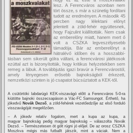
lesz. A Ferencváros azonban nem
tört össze, s már a szünetig fordí­tani
tudott az eredményen. A második 45
percben nagy lélektani előnyt
jelentett a zöld-fehér együttesnek,
hogy Fajzulint kiállí­tották. Nem csak
az emberelőny miatt, hanem mert ő
volt a CSZKA legveszélyesebb
támadója. Bár az emberelőnyt a
hátralévő időben és a hosszabbí­
tásban sem sikerült gólra váltani, a ferencvárosi játékosok
ezúttal azt is bizonyí­tották, hogy kritikus helyzetekben sem
remeg a lábuk. A továbbjutás igazi bravúr a Ferencvárostól,
amely lényegesen erősebb bajnokságból érkezett,
nemzetközi szinten is jó csapatot búcsúztatott a KEK-től.
A csütörtöki labdarúgó KEK-viszavágó előtt a Ferencváros 5-0-ra
kiütötte bajnoki összecsapáson a Vác-FC Samsungot. Érthető, ha
jókedvű
Novák Dezső
, a zöld-fehérek vezetőedzője az első forduló
visszavágóját megelőzően.
– A jókedv relatí­v fogalom, mert a kupa az kupa, a
magyar bajnokság pedig magyar bajnokság – válaszolta Novák
Dezső. – Természetesen öt gólt rúgni jó előjel. De az orosz CSZKA
Moszkva mégis más futballt játszik, mint a váciak. Nem a