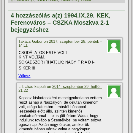
4 hozzászólás a(z) 1994.IX.29. KEK,
Ferencváros – CSZKA Moszkva 2-1
bejegyzéshez
Takács Gábor on
2017. szeptember 29. péntek -
14:11
CSODÁLATOS ESTE VOLT:
KINT VOLTAM.
SOKADSZOR íRHATJUK: NAGY F R A D I-
SIKER !!!
Válasz
L.I. alias kispufi on
2014. szeptember 29. hétfő -
21:22
Kopasz kiskatonaként menetgyakorlaton vettem
részt aznap a Naszályon, de délután kimenőm
volt, drága faterkám – másfél hónappal
leszerelés előtt álló, szintén kimenős
unokatesómmal – fel is jött értem Vácra, hogy
induljunk tovább a Szentélybe, be voltam sózva
egész nap. Aztán négy órakor, amikor ők
kimenőruhában vártak volna a nagykapun