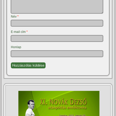
Név
*
E-mail cím
*
Honlap