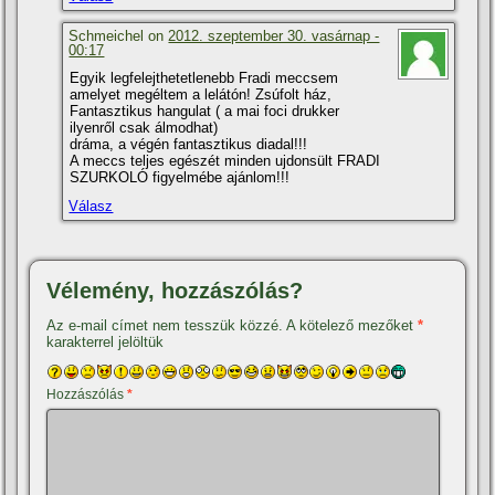
Schmeichel on
2012. szeptember 30. vasárnap -
00:17
Egyik legfelejthetetlenebb Fradi meccsem
amelyet megéltem a lelátón! Zsúfolt ház,
Fantasztikus hangulat ( a mai foci drukker
ilyenről csak álmodhat)
dráma, a végén fantasztikus diadal!!!
A meccs teljes egészét minden ujdonsült FRADI
SZURKOLÓ figyelmébe ajánlom!!!
Válasz
Vélemény, hozzászólás?
Az e-mail címet nem tesszük közzé.
A kötelező mezőket
*
karakterrel jelöltük
Hozzászólás
*