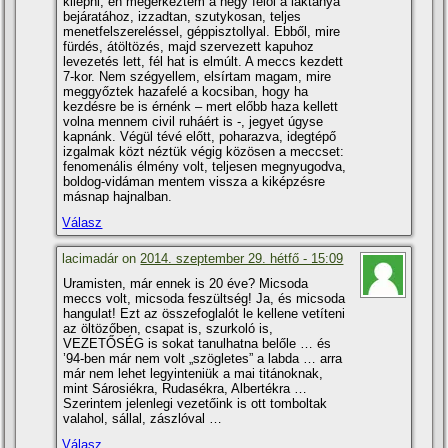
kilépni, én megérkeztem a hegy felől a laktanya
bejáratához, izzadtan, szutykosan, teljes
menetfelszereléssel, géppisztollyal. Ebből, mire
fürdés, átöltözés, majd szervezett kapuhoz
levezetés lett, fél hat is elmúlt. A meccs kezdett
7-kor. Nem szégyellem, elsí­rtam magam, mire
meggyőztek hazafelé a kocsiban, hogy ha
kezdésre be is érnénk – mert előbb haza kellett
volna mennem civil ruháért is -, jegyet úgyse
kapnánk. Végül tévé előtt, poharazva, idegtépő
izgalmak közt néztük végig közösen a meccset:
fenomenális élmény volt, teljesen megnyugodva,
boldog-vidáman mentem vissza a kiképzésre
másnap hajnalban.
Válasz
lacimadár on
2014. szeptember 29. hétfő - 15:09
Uramisten, már ennek is 20 éve? Micsoda
meccs volt, micsoda feszültség! Ja, és micsoda
hangulat! Ezt az összefoglalót le kellene vetí­teni
az öltözőben, csapat is, szurkoló is,
VEZETŐSÉG is sokat tanulhatna belőle … és
’94-ben már nem volt „szögletes” a labda … arra
már nem lehet legyinteniük a mai titánoknak,
mint Sárosiékra, Rudasékra, Albertékra …
Szerintem jelenlegi vezetőink is ott tomboltak
valahol, sállal, zászlóval …
Válasz