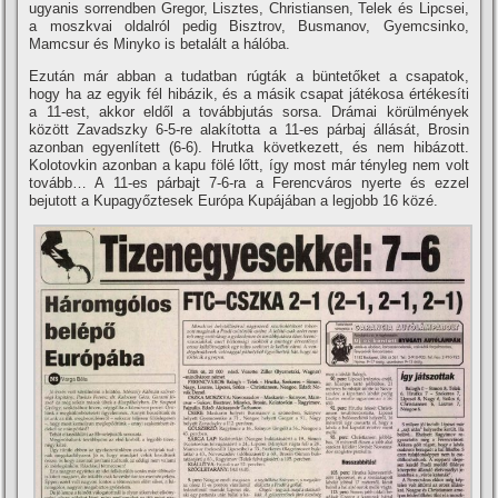
ugyanis sorrendben Gregor, Lisztes, Christiansen, Telek és Lipcsei,
a moszkvai oldalról pedig Bisztrov, Busmanov, Gyemcsinko,
Mamcsur és Minyko is betalált a hálóba.
Ezután már abban a tudatban rúgták a büntetőket a csapatok,
hogy ha az egyik fél hibázik, és a másik csapat játékosa értékesí­ti
a 11-est, akkor eldől a továbbjutás sorsa. Drámai körülmények
között Zavadszky 6-5-re alakí­totta a 11-es párbaj állását, Brosin
azonban egyenlí­tett (6-6). Hrutka következett, és nem hibázott.
Kolotovkin azonban a kapu fölé lőtt, í­gy most már tényleg nem volt
tovább… A 11-es párbajt 7-6-ra a Ferencváros nyerte és ezzel
bejutott a Kupagyőztesek Európa Kupájában a legjobb 16 közé.