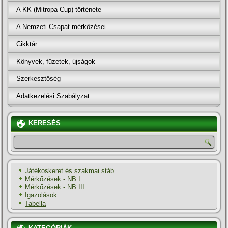
A KK (Mitropa Cup) története
A Nemzeti Csapat mérkőzései
Cikktár
Könyvek, füzetek, újságok
Szerkesztőség
Adatkezelési Szabályzat
KERESÉS
Játékoskeret és szakmai stáb
Mérkőzések - NB I
Mérkőzések - NB III
Igazolások
Tabella