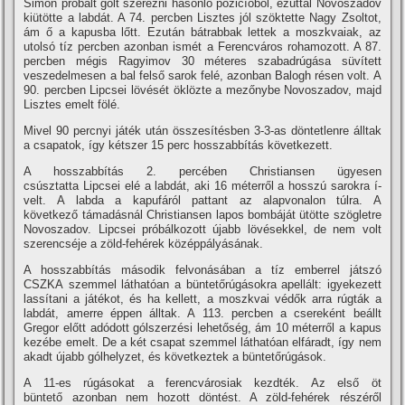
Simon próbált gólt szerezni hasonló pozicí­óból, ezúttal Novoszadov
kiütötte a labdát. A 74. percben Lisztes jól szöktette Nagy Zsoltot,
ám ő a kapusba lőtt. Ezután bátrabbak lettek a moszkvaiak, az
utolsó tí­z percben azonban ismét a Ferencváros rohamozott. A 87.
percben mégis Ragyimov 30 méteres szabadrúgása süví­tett
veszedelmesen a bal felső sarok felé, azonban Balogh résen volt. A
90. percben Lipcsei lövését öklözte a mezőnybe Novoszadov, majd
Lisztes emelt fölé.
Mivel 90 percnyi játék után összesí­tésben 3-3-as döntetlenre álltak
a csapatok, í­gy kétszer 15 perc hosszabbí­tás következett.
A hosszabbí­tás 2. percében Christiansen ügyesen
csúsztatta Lipcsei elé a labdát, aki 16 méterről a hosszú sarokra í­
velt. A labda a kapufáról pattant az alapvonalon túlra. A
következő támadásnál Christiansen lapos bombáját ütötte szögletre
Novoszadov. Lipcsei próbálkozott újabb lövésekkel, de nem volt
szerencséje a zöld-fehérek középpályásának.
A hosszabbí­tás második felvonásában a tí­z emberrel játszó
CSZKA szemmel láthatóan a büntetőrúgásokra apellált: igyekezett
lassí­tani a játékot, és ha kellett, a moszkvai védők arra rúgták a
labdát, amerre éppen álltak. A 113. percben a csereként beállt
Gregor előtt adódott gólszerzési lehetőség, ám 10 méterről a kapus
kezébe emelt. De a két csapat szemmel láthatóan elfáradt, í­gy nem
akadt újabb gólhelyzet, és következtek a büntetőrúgások.
A 11-es rúgásokat a ferencvárosiak kezdték. Az első öt
büntető azonban nem hozott döntést. A zöld-fehérek részéről