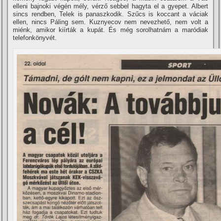
elleni bajnoki végén mély, vérző sebbel hagyta el a gyepet. Albert
sincs rendben, Telek is panaszkodik. Szűcs is koccant a váciak
ellen, nincs Páling sem. Kuznyecov nem nevezhető, nem volt a
miénk, amikor kií­rták a kupát. És még sorolhatnám a maródiak
telefonkönyvét.