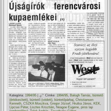
Kategória:
1994/95
|
Címke:
1994/95
,
Balogh Tamás
,
büntető
(értékesí­tett)
,
büntető (védett)
,
büntetőpárbaj
,
Christiansen
Kenneth
,
CSZKA Moszkva
,
Gregor József
,
Hrutka János
,
KEK
,
Lipcsei Péter
,
Lisztes Krisztián
,
Neagoe Eugene
,
piros lap
(emberelőny)
,
Telek András
,
Zavadszky Gábor