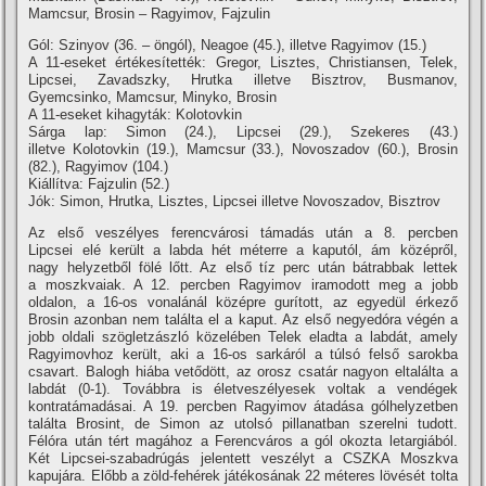
Mamcsur, Brosin – Ragyimov, Fajzulin
Gól: Szinyov (36. – öngól), Neagoe (45.), illetve Ragyimov (15.)
A 11-eseket értékesí­tették: Gregor, Lisztes, Christiansen, Telek,
Lipcsei, Zavadszky, Hrutka illetve Bisztrov, Busmanov,
Gyemcsinko, Mamcsur, Minyko, Brosin
A 11-eseket kihagyták: Kolotovkin
Sárga lap: Simon (24.), Lipcsei (29.), Szekeres (43.)
illetve Kolotovkin (19.), Mamcsur (33.), Novoszadov (60.), Brosin
(82.), Ragyimov (104.)
Kiállí­tva: Fajzulin (52.)
Jók: Simon, Hrutka, Lisztes, Lipcsei illetve Novoszadov, Bisztrov
Az első veszélyes ferencvárosi támadás után a 8. percben
Lipcsei elé került a labda hét méterre a kaputól, ám középről,
nagy helyzetből fölé lőtt. Az első tí­z perc után bátrabbak lettek
a moszkvaiak. A 12. percben Ragyimov iramodott meg a jobb
oldalon, a 16-os vonalánál középre gurí­tott, az egyedül érkező
Brosin azonban nem találta el a kaput. Az első negyedóra végén a
jobb oldali szögletzászló közelében Telek eladta a labdát, amely
Ragyimovhoz került, aki a 16-os sarkáról a túlsó felső sarokba
csavart. Balogh hiába vetődött, az orosz csatár nagyon eltalálta a
labdát (0-1). Továbbra is életveszélyesek voltak a vendégek
kontratámadásai. A 19. percben Ragyimov átadása gólhelyzetben
találta Brosint, de Simon az utolsó pillanatban szerelni tudott.
Félóra után tért magához a Ferencváros a gól okozta letargiából.
Két Lipcsei-szabadrúgás jelentett veszélyt a CSZKA Moszkva
kapujára. Előbb a zöld-fehérek játékosának 22 méteres lövését tolta