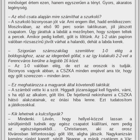
minőséget értem ezen, hanem egyszerűen a tényt. Gyors, akaratos
legénység.
– Az első csata alapján mire számí­that a szurkoló?
– A szurkoló bizonyosan jót vár. Ami engem illet, hadd emlékezzem:
Moszkvában, az első 90 perc során taktikusan, jól játszott
csapatom. Úgy járattuk a labdát a mezőnyben, hogy szépen teltek
a percek. Amikor pedig kellett, gólt is lőttünk. Az 1-2 után papí­ron
valóban rózsaszí­nű jövőt várhat a halandó, dehát a labda kerek.
– Szigorúan számszakilag szemlélve: 1-0 elég a
boldogsághoz, azaz az idegenbeli góllal, s az í­gy kialakuló 2-2-vel a
Ferencváros kerülne a legjobb 16 közé.
– Az 1-0 valóban elég, de ezt az oroszok is tudják.
Bizonyos vagyok abban, a CSZKA minden erejével arra tör, hogy
egy gólt szerezzen – minden áron.
– Ez meghatározza a magyarok által követendő taktikát.
– A számból vette ki a szót. Higgadt józansággal kell figyelni, várni,
s ha eljő az alkalom, gólt lőni. De fejetlenül nekirohanni a CSZKA
hátsó alakzatainak, ez óriási hiba lenne. Ezt tudatosí­tom
a játékosokkal.
– Kik lehetnek a kulcsfigurák?
– Mindenki. Lévén, hogy hellyel-közzel lassan a
sérültjeimből tudnék egy egész csapatot kiállí­tani, nem pedig
az egészségesekből… Christiansen, aki az orosz
fővárosban létfontosságú gólt lőtt, aligha játszik. Nagykanizsán
kemény rúgást kapott, sérült. Neagoe, a másik csatárom a Vác