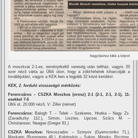
Nagyí­táshoz klikk a képre!
A moszkvai 2-1-es, reménytkeltő vereség után teltház, vagyis 20
ezer néző várta az Üllői úton, hogy a zöld-fehérek kiharcolják a
továbbjutást, vagyis a KEK-ben a legjobb 32 közé kerülést.
KEK, 2. forduló visszavágó mérkőzés:
Ferencváros – CSZKA Moszkva (orosz) 2-1 (2-1, 2-1, 2-1), 11-
esekkel 7-6
Üllői út, 20.000 néző, V: Ziller (német)
Ferencváros:
Balogh T. – Telek – Szekeres, Hrutka – Nagy Zs.
(Zavadszky 112.), Simon, Lisztes, Lipcsei, Szűcs M. –
Christiansen, Neagoe (Gregor 91.)
CSZKA Moszkva:
Novoszadov – Szinyov (Gyemcsinko 71.),
Maskarin (Busmanov 46.), Kolotovkin – Sukov, Minyko, Bisztrov,