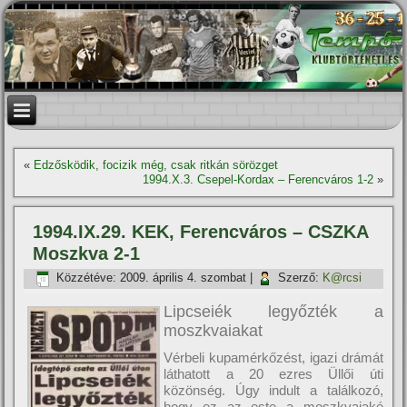
«
Edzősködik, focizik még, csak ritkán sörözget
1994.X.3. Csepel-Kordax – Ferencváros 1-2
»
1994.IX.29. KEK, Ferencváros – CSZKA
Moszkva 2-1
Közzétéve:
2009. április 4. szombat
|
Szerző:
K@rcsi
Lipcseiék legyőzték a
moszkvaiakat
Vérbeli kupamérkőzést, igazi drámát
láthatott a 20 ezres Üllői úti
közönség. Úgy indult a találkozó,
hogy ez az este a moszkvaiaké