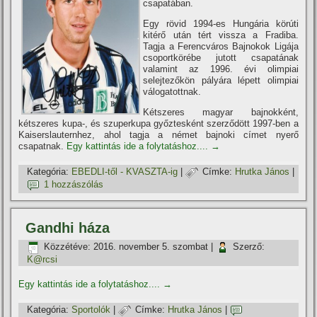
csapatában.
Egy rövid 1994-es Hungária körúti
kitérő után tért vissza a Fradiba.
Tagja a Ferencváros Bajnokok Ligája
csoportkörébe jutott csapatának
valamint az 1996. évi olimpiai
selejtezőkön pályára lépett olimpiai
válogatottnak.
Kétszeres magyar bajnokként,
kétszeres kupa-, és szuperkupa győztesként szerződött 1997-ben a
Kaiserslauternhez, ahol tagja a német bajnoki cí­met nyerő
csapatnak.
Egy kattintás ide a folytatáshoz....
→
Kategória:
EBEDLI-től - KVASZTA-ig
|
Címke:
Hrutka János
|
1 hozzászólás
Gandhi háza
Közzétéve:
2016. november 5. szombat
|
Szerző:
K@rcsi
Egy kattintás ide a folytatáshoz....
→
Kategória:
Sportolók
|
Címke:
Hrutka János
|