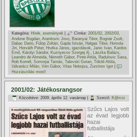
Kategória:
Hí­rek, események
|
Címke:
2001/02
,
2002/03
,
Andone Bogdan
,
Aranitovic Jovo
,
Baranyai Tibor
,
Bognár Zsolt
,
Dabac Dario
,
Fülöp Zoltán
,
Gajda István
,
Halgas Tibor
,
Homola
Jiri
,
Horváth Péter
,
Hrutka János
,
igazolások
,
Janic Ivan
,
Kardos
Ernő
,
Károlyi Sándor
,
Kuznyecov Szergej ifj.
,
Lászka Balázs
,
Leandro de Almeida
,
Németh Gábor
,
Pinte Attila
,
Radulovic Sasa
,
Rob Kornél
,
Somorjai Tamás
,
Talevski Goran
,
Tököli Attila
,
Udvarácz Milán
,
Vén Gábor
,
Vitas Nebojsa
,
Zurzinov Igor
|
Hozzászólás most!
2001/02: Játékosrangsor
Közzétéve:
2009. április 12. vasárnap
|
Szerző:
K@rcsi
Szűcs Lajos volt
az évad legjobb
hazai
futballistája