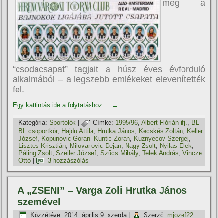
meg a
“csodacsapat” tagjait a húsz éves évforduló
alkalmából – a legszebb emlékeket elevení­tették
fel.
Egy kattintás ide a folytatáshoz....
→
Kategória:
Sportolók
|
Címke:
1995/96
,
Albert Flórián ifj.
,
BL
,
BL csoportkör
,
Hajdu Attila
,
Hrutka János
,
Kecskés Zoltán
,
Keller
József
,
Kopunovic Goran
,
Kuntic Zoran
,
Kuznyecov Szergej
,
Lisztes Krisztián
,
Milovanovic Dejan
,
Nagy Zsolt
,
Nyilas Elek
,
Páling Zsolt
,
Szeiler József
,
Szűcs Mihály
,
Telek András
,
Vincze
Ottó
|
3 hozzászólás
A „ZSENI” – Varga Zoli Hrutka János
szemével
Közzétéve:
2014. április 9. szerda
|
Szerző:
mjozef22