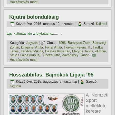
Hozzászólás most!
Kijutni bolondulásig
Közzétéve:
2016. március 12. szombat
|
Szerző:
K@rcsi
Egy kattintás ide a folytatáshoz....
→
Kategória:
Jegyzet
|
Címke:
1996
,
Bárányos Zsolt
,
Bükszegi
Zoltán
,
Dragóner Attila
,
Forrai Attila
,
Horváth Ferenc II.
,
Hrutka
János
,
Lendvai Miklós
,
Lisztes Krisztián
,
Mátyus János
,
olimpia
,
Szűcs Lajos (kapus)
,
Vincze Ottó
,
Zavadszky Gábor
|
Hozzászólás most!
Hosszabbí­tás: Bajnokok Ligája ’95
Közzétéve:
2015. augusztus 9. vasárnap
|
Szerző:
K@rcsi
A Nemzeti
Sport
melléklete
kereste