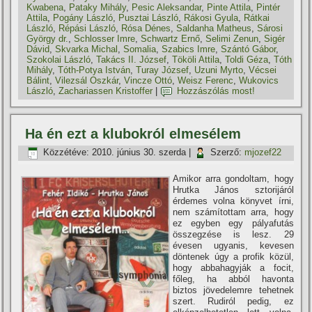
Kwabena
,
Pataky Mihály
,
Pesic Aleksandar
,
Pinte Attila
,
Pintér
Attila
,
Pogány László
,
Pusztai László
,
Rákosi Gyula
,
Rátkai
László
,
Répási László
,
Rósa Dénes
,
Saldanha Matheus
,
Sárosi
György dr.
,
Schlosser Imre
,
Schwartz Ernő
,
Selimi Zenun
,
Sigér
Dávid
,
Skvarka Michal
,
Somalia
,
Szabics Imre
,
Szántó Gábor
,
Szokolai László
,
Takács II. József
,
Tököli Attila
,
Toldi Géza
,
Tóth
Mihály
,
Tóth-Potya István
,
Turay József
,
Uzuni Myrto
,
Vécsei
Bálint
,
Vilezsál Oszkár
,
Vincze Ottó
,
Weisz Ferenc
,
Wukovics
László
,
Zachariassen Kristoffer
|
Hozzászólás most!
Ha én ezt a klubokról elmesélem
Közzétéve:
2010. június 30. szerda
|
Szerző:
mjozef22
Amikor arra gondoltam, hogy
Hrutka János sztorijáról
érdemes volna könyvet í­rni,
nem számí­tottam arra, hogy
ez egyben egy pályafutás
összegzése is lesz. 29
évesen ugyanis, kevesen
döntenek úgy a profik közül,
hogy abbahagyják a focit,
főleg, ha abból havonta
biztos jövedelemre tehetnek
szert. Rudiról pedig, ez