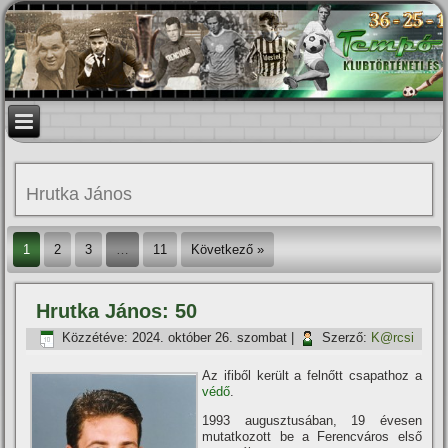
Hrutka János
1
2
3
…
11
Következő »
Hrutka János: 50
Közzétéve:
2024. október 26. szombat
|
Szerző:
K@rcsi
Az ifiből került a felnőtt csapathoz a
védő
.
1993 augusztusában, 19 évesen
mutatkozott be a Ferencváros első