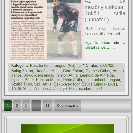
Az év
mezőnyjátékosa:
Tököli Attila
(Dunaferr)
2001 ősz: Szűcs
Lajos volt a legjobb
Egy kattintás ide a
folytatáshoz....
→
Kategória:
Posztonkénti rangsor (NS)
|
Címke:
2001/02
,
Balog Zoltán
,
Dragóner Attila
,
Gera Zoltán
,
Gyepes Gábor
,
Hrutka
János
,
Jovic Aleksandar
,
Kriston Attila
,
Leandro de Almeida
,
Lipcsei Péter
,
Penksa Marek
,
Pinte Attila
,
posztonkénti rangsor
,
Szabó Tibor
,
Szili Attila
,
Szkukalek Igor
,
Szűcs Lajos (kapus)
,
Tököli Attila
,
Zombori Zalán
|
Hozzászólás most!
1
2
3
…
11
Következő »