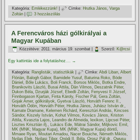
Kategória:
Emlékezzünk!
|
Címke:
Hrutka János
,
Varga
Zoltán
|
3 hozzászólás
A Ferencváros házi gólkirályai a
Magyar Kupában
Közzétéve:
2011. március 19. szombat
|
Szerző:
K@rcsi
Egy kattintás ide a folytatáshoz....
→
Kategória:
Ranglisták, statisztikák
|
Címke:
Abdi Liban
,
Albert
Flórián
,
Balogh Gábor
,
Bamidele Yusuf
,
Baturina Roko
,
Böde
Dániel
,
Bőle Lukács
,
Boli Franck
,
Borsos Miklós
,
Botka Endre
,
Branikovits László
,
Busai Attila
,
Dán Vilmos
,
Deszatnik Péter
,
Dukon Béla
,
Dzurják József
,
Ebedli Zoltán
,
Fenyvesi II József
,
Finnbogason Kjartan
,
Finta Károly
,
Fischer Pál
,
Gera Zoltán
,
Gojak Amer
,
gólkirályok
,
Gyetvai László
,
Horváth Ferenc II.
,
Horváth Ödön
,
Horváth Péter
,
Hrutka János
,
Juhász István dr.
,
Kamate Dramane
,
Kelemen Richárd
,
Keresztúri András
,
Kincses
Sándor
,
Kiszely István
,
Kohut Vilmos
,
Kovács János
,
Kriston
Attila
,
Kvaszta Lajos
,
Leandro de Almeida
,
lexikon
,
Lipcsei Péter
,
Lisztes Krisztián ifj.
,
Lukács Ede
,
Mátrai Sándor
,
Miljkovic Emil
,
MK (MNK; Magyar Kupa)
,
MK (MNK; Magyar Kupa) döntő
,
Mmaee Ryan
,
Moutari Amadou
,
Nacer Bouiche
,
Németh Miklós
,
Nyilas Elek
,
Nyilasi Tibor
,
Onódi II. Béla
,
Orosz Pál dr.
,
Owusu