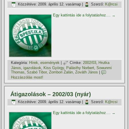
Közzétéve:
2009. április 12. vasárnap
|
Szerző:
K@rcsi
Egy kattintás ide a folytatáshoz....
→
Kategória:
Hí­rek, események
|
Címke:
2002/03
,
Hrutka
János
,
igazolások
,
Kiss György
,
Palásthy Norbert
,
Sowunmi
Thomas
,
Szabó Tibor
,
Zombori Zalán
,
Zováth János
|
Hozzászólás most!
Átigazolások – 2002/03 (nyár)
Közzétéve:
2009. április 12. vasárnap
|
Szerző:
K@rcsi
Egy kattintás ide a folytatáshoz....
→