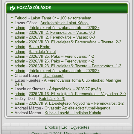
HOZZÁSZÓLÁSOK
Felucci
-
Lakat Tanár úr – 100 év történelem
Lovas Gábor
-
Anekdoták: dr. Lakat Károly
admin
-
Játékoskeret és szakmai stáb – 2026/27
admin
-
2026.VIII.2. Ferencváros – Vasas: 0-0
admin
-
2026.VIII.2. Ferencváros – Vasas: 0-0
admin
-
2026.VII.30. EL-selejtező: Ferencváros – Twente: 2-2
admin
-
Botka Endre
admin
-
Bamidele Yusuf
admin
-
2026.VII.26. Paks – Ferencváros: 4-2
admin
-
2026.VII.26. Paks – Ferencváros: 4-2
admin
-
2026.VII.23. EL-selejtező: Twente – Ferencváros: 1-2
admin
-
Játékoskeret és szakmai stáb – 2026/27
Charbel Bouja
-
Itt a háboru!
Lucas Fuentes
-
A Ferencvárosi Torna Club elnökei: Mailinger
Béla
Laszlo dr.Kincses
-
Átigazolások – 2026/27 (nyár)
admin
-
2026.VII.16. EL-selejtező: Ferencváros – Vojvodina: 3-0
Erdélyi Dodi
-
Kuti László: 70
admin
-
2026.VII.9. EL-selejtező: Vojvodina – Ferencváros: 1-2
Andrási Márton
-
Olvastuk: Az elfeledett futball-legenda
Andrasi Marton
-
Kubala László – Ladislao Kubala
Erkölcs
|
Erő
|
Egyetértés
Copyright © 2026. Minden jog fenntartva.