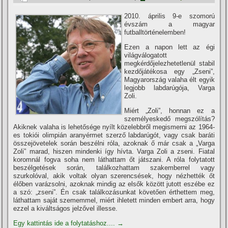
2010. április 9-e szomorú
évszám a magyar
futballtörténelemben!
Ezen a napon lett az égi
világválogatott
megkérdőjelezhetetlenül stabil
kezdőjátékosa egy „Zseni”,
Magyarország valaha élt egyik
legjobb labdarúgója, Varga
Zoli.
Miért „Zoli”, honnan ez a
személyeskedő megszólí­tás?
Akiknek valaha is lehetősége nyí­lt közelebbről megismerni az 1964-
es tokiói olimpián aranyérmet szerző labdarúgót, vagy csak baráti
összejövetelek során beszélni róla, azoknak ő már csak a „Varga
Zoli” marad, hiszen mindenki í­gy hí­vta. Varga Zoli a zseni. Fiatal
koromnál fogva soha nem láthattam őt játszani. A róla folytatott
beszélgetések során, találkozhattam szakemberrel vagy
szurkolóval, akik voltak olyan szerencsések, hogy nézhették őt
élőben varázsolni, azoknak mindig az elsők között jutott eszébe ez
a szó: „zseni”. Én csak találkozásunkat követően érthettem meg,
láthattam saját szememmel, miért ihletett minden embert arra, hogy
ezzel a kiváltságos jelzővel illesse.
Egy kattintás ide a folytatáshoz....
→