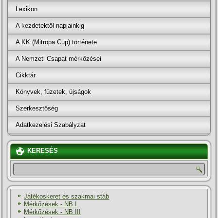
Lexikon
A kezdetektől napjainkig
A KK (Mitropa Cup) története
A Nemzeti Csapat mérkőzései
Cikktár
Könyvek, füzetek, újságok
Szerkesztőség
Adatkezelési Szabályzat
KERESÉS
Játékoskeret és szakmai stáb
Mérkőzések - NB I
Mérkőzések - NB III