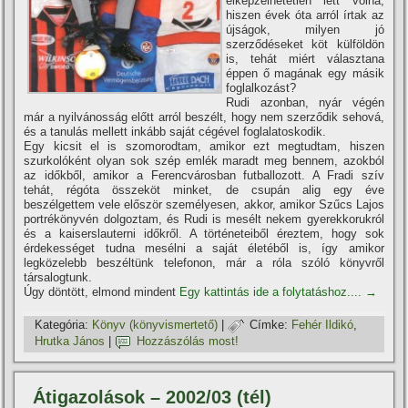
elképzelhetetlen lett volna,
hiszen évek óta arról í­rtak az
újságok, milyen jó
szerződéseket köt külföldön
is, tehát miért választana
éppen ő magának egy másik
foglalkozást?
Rudi azonban, nyár végén
már a nyilvánosság előtt arról beszélt, hogy nem szerződik sehová,
és a tanulás mellett inkább saját cégével foglalatoskodik.
Egy kicsit el is szomorodtam, amikor ezt megtudtam, hiszen
szurkolóként olyan sok szép emlék maradt meg bennem, azokból
az időkből, amikor a Ferencvárosban futballozott. A Fradi szí­v
tehát, régóta összeköt minket, de csupán alig egy éve
beszélgettem vele először személyesen, akkor, amikor Szűcs Lajos
portrékönyvén dolgoztam, és Rudi is mesélt nekem gyerekkorukról
és a kaiserslauterni időkről. A történeteiből éreztem, hogy sok
érdekességet tudna mesélni a saját életéből is, í­gy amikor
legközelebb beszéltünk telefonon, már a róla szóló könyvről
társalogtunk.
Úgy döntött, elmond mindent
Egy kattintás ide a folytatáshoz....
→
Kategória:
Könyv (könyvismertető)
|
Címke:
Fehér Ildikó
,
Hrutka János
|
Hozzászólás most!
Átigazolások – 2002/03 (tél)