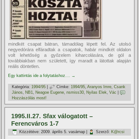
mindkét csapat bátran, támadólag lépett fel. Az utolsó
negyedórára elfáradtak a csapatok, habár mindkét oldalon
volt lehetőség a győzelem kiharcolására, de gól a
továbbiakban nem született, í­gy maradt a látottak alapján
reális döntetlen.
Egy kattintás ide a folytatáshoz....
→
Kategória:
1994/95
|
Címke:
1994/95
,
Aranyos Imre
,
Csank
János
,
NB1
,
Neagoe Eugene
,
nsmiss30
,
Nyilas Elek
,
Vác
|
Hozzászólás most!
1995.II.27. Sfax válogatott –
Ferencváros 1-7
Közzétéve:
2009. április 5. vasárnap
|
Szerző:
K@rcsi