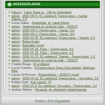
HOZZÁSZÓLÁSOK
Felucci
-
Lakat Tanár úr – 100 év történelem
admin
-
2026.VIII.5. EL-selejtező: Ferencváros – Górnik
Zabrze: 1-0
Lovas Gábor
-
Anekdoták: dr. Lakat Károly
admin
-
Játékoskeret és szakmai stáb – 2026/27
admin
-
2026.VIII.2. Ferencváros – Vasas: 0-0
admin
-
2026.VIII.2. Ferencváros – Vasas: 0-0
admin
-
2026.VII.30. EL-selejtező: Ferencváros – Twente: 2-2
admin
-
Botka Endre
admin
-
Bamidele Yusuf
admin
-
2026.VII.26. Paks – Ferencváros: 4-2
admin
-
2026.VII.26. Paks – Ferencváros: 4-2
admin
-
2026.VII.23. EL-selejtező: Twente – Ferencváros: 1-2
admin
-
Játékoskeret és szakmai stáb – 2026/27
Charbel Bouja
-
Itt a háboru!
Lucas Fuentes
-
A Ferencvárosi Torna Club elnökei: Mailinger
Béla
Laszlo dr.Kincses
-
Átigazolások – 2026/27 (nyár)
admin
-
2026.VII.16. EL-selejtező: Ferencváros – Vojvodina: 3-0
Erdélyi Dodi
-
Kuti László: 70
admin
-
2026.VII.9. EL-selejtező: Vojvodina – Ferencváros: 1-2
Andrási Márton
-
Olvastuk: Az elfeledett futball-legenda
Erkölcs
|
Erő
|
Egyetértés