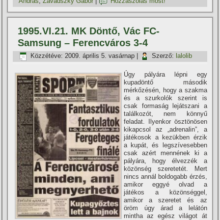
András
,
Zavadszky Gábor
|
Hozzászólás most!
1995.VI.21. MK Döntő, Vác FC-
Samsung – Ferencváros 3-4
Közzétéve:
2009. április 5. vasárnap
|
Szerző:
lalolib
Úgy pályára lépni egy
kupadöntő második
mérkőzésén, hogy a szakma
és a szurkolók szerint is
csak formaság lejátszani a
találkozót, nem könnyű
feladat. Ilyenkor ösztönösen
kikapcsol az „adrenalin”, a
játékosok a kezükben érzik
a kupát, és legszí­vesebben
csak azért mennének ki a
pályára, hogy élvezzék a
közönség szeretetét. Mert
nincs annál boldogabb érzés,
amikor eggyé olvad a
játékos a közönséggel,
amikor a szeretet és az
öröm úgy árad a lelátón
mintha az egész világot át