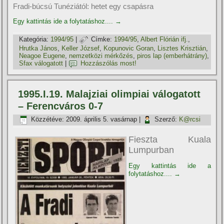
Fradi-búcsú Tunéziától: hetet egy csapásra
Egy kattintás ide a folytatáshoz....
→
Kategória:
1994/95
|
Címke:
1994/95
,
Albert Flórián ifj.
,
Hrutka János
,
Keller József
,
Kopunovic Goran
,
Lisztes Krisztián
,
Neagoe Eugene
,
nemzetközi mérkőzés
,
piros lap (emberhátrány)
,
Sfax válogatott
|
Hozzászólás most!
1995.I.19. Malajziai olimpiai válogatott
– Ferencváros 0-7
Közzétéve:
2009. április 5. vasárnap
|
Szerző:
K@rcsi
Fieszta Kuala
Lumpurban
Egy kattintás ide a
folytatáshoz....
→