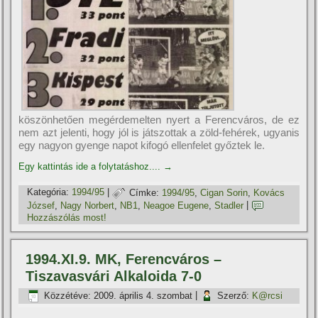
köszönhetően megérdemelten nyert a Ferencváros, de ez
nem azt jelenti, hogy jól is játszottak a zöld-fehérek, ugyanis
egy nagyon gyenge napot kifogó ellenfelet győztek le.
Egy kattintás ide a folytatáshoz....
→
Kategória:
1994/95
|
Címke:
1994/95
,
Cigan Sorin
,
Kovács
József
,
Nagy Norbert
,
NB1
,
Neagoe Eugene
,
Stadler
|
Hozzászólás most!
1994.XI.9. MK, Ferencváros –
Tiszavasvári Alkaloida 7-0
Közzétéve:
2009. április 4. szombat
|
Szerző:
K@rcsi