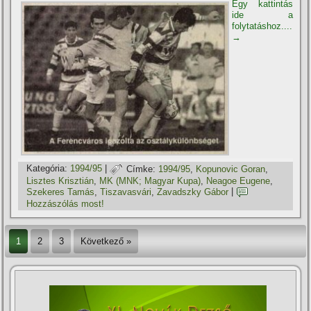
Egy kattintás
ide a
folytatáshoz....
→
Kategória:
1994/95
|
Címke:
1994/95
,
Kopunovic Goran
,
Lisztes Krisztián
,
MK (MNK; Magyar Kupa)
,
Neagoe Eugene
,
Szekeres Tamás
,
Tiszavasvári
,
Zavadszky Gábor
|
Hozzászólás most!
1
2
3
Következő »