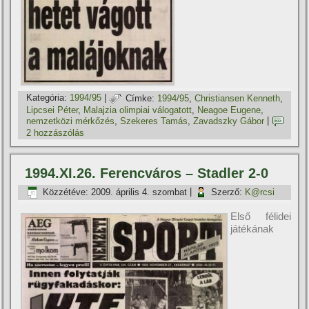
Kategória:
1994/95
|
Címke:
1994/95
,
Christiansen Kenneth
,
Lipcsei Péter
,
Malajzia olimpiai válogatott
,
Neagoe Eugene
,
nemzetközi mérkőzés
,
Szekeres Tamás
,
Zavadszky Gábor
|
2 hozzászólás
1994.XI.26. Ferencváros – Stadler 2-0
Közzétéve:
2009. április 4. szombat
|
Szerző:
K@rcsi
Első félidei
játékának