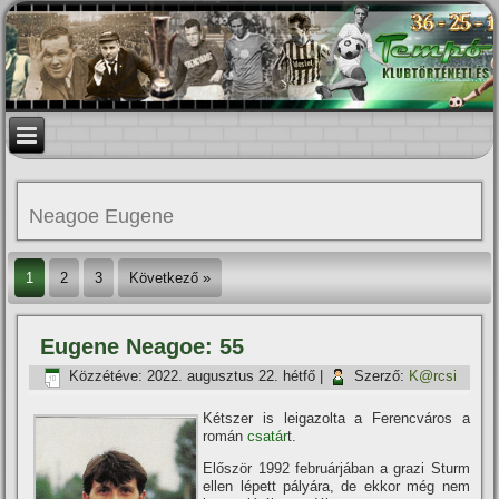
Neagoe Eugene
1
2
3
Következő »
Eugene Neagoe: 55
Közzétéve:
2022. augusztus 22. hétfő
|
Szerző:
K@rcsi
Kétszer is leigazolta a Ferencváros a
román
csatár
t.
Először 1992 februárjában a grazi Sturm
ellen lépett pályára, de ekkor még nem