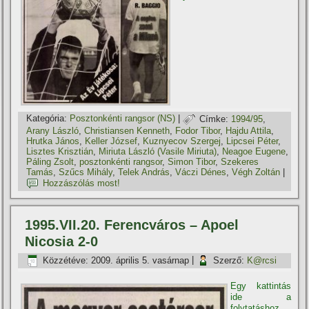
Kategória:
Posztonkénti rangsor (NS)
|
Címke:
1994/95
,
Arany László
,
Christiansen Kenneth
,
Fodor Tibor
,
Hajdu Attila
,
Hrutka János
,
Keller József
,
Kuznyecov Szergej
,
Lipcsei Péter
,
Lisztes Krisztián
,
Miriuta László (Vasile Miriuta)
,
Neagoe Eugene
,
Páling Zsolt
,
posztonkénti rangsor
,
Simon Tibor
,
Szekeres
Tamás
,
Szűcs Mihály
,
Telek András
,
Váczi Dénes
,
Végh Zoltán
|
Hozzászólás most!
1995.VII.20. Ferencváros – Apoel
Nicosia 2-0
Közzétéve:
2009. április 5. vasárnap
|
Szerző:
K@rcsi
Egy kattintás
ide a
folytatáshoz....