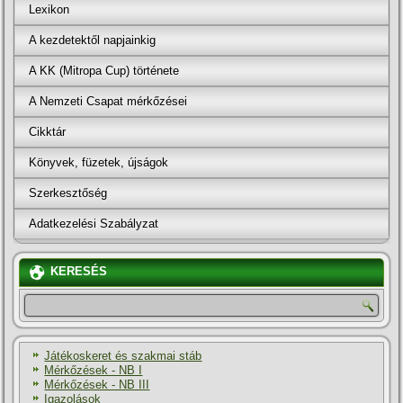
Lexikon
A kezdetektől napjainkig
A KK (Mitropa Cup) története
A Nemzeti Csapat mérkőzései
Cikktár
Könyvek, füzetek, újságok
Szerkesztőség
Adatkezelési Szabályzat
KERESÉS
Játékoskeret és szakmai stáb
Mérkőzések - NB I
Mérkőzések - NB III
Igazolások