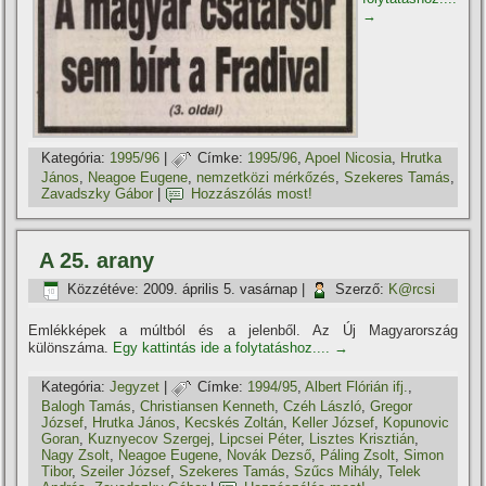
→
Kategória:
1995/96
|
Címke:
1995/96
,
Apoel Nicosia
,
Hrutka
János
,
Neagoe Eugene
,
nemzetközi mérkőzés
,
Szekeres Tamás
,
Zavadszky Gábor
|
Hozzászólás most!
A 25. arany
Közzétéve:
2009. április 5. vasárnap
|
Szerző:
K@rcsi
Emlékképek a múltból és a jelenből. Az Új Magyarország
különszáma.
Egy kattintás ide a folytatáshoz....
→
Kategória:
Jegyzet
|
Címke:
1994/95
,
Albert Flórián ifj.
,
Balogh Tamás
,
Christiansen Kenneth
,
Czéh László
,
Gregor
József
,
Hrutka János
,
Kecskés Zoltán
,
Keller József
,
Kopunovic
Goran
,
Kuznyecov Szergej
,
Lipcsei Péter
,
Lisztes Krisztián
,
Nagy Zsolt
,
Neagoe Eugene
,
Novák Dezső
,
Páling Zsolt
,
Simon
Tibor
,
Szeiler József
,
Szekeres Tamás
,
Szűcs Mihály
,
Telek