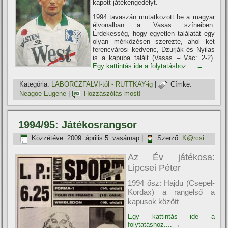
kapott játékengedélyt.
1994 tavaszán mutatkozott be a magyar
élvonalban a Vasas szí­neiben.
Érdekesség, hogy egyetlen találatát egy
olyan mérkőzésen szerezte, ahol két
ferencvárosi kedvenc, Dzurják és Nyilas
is a kapuba talált (Vasas – Vác: 2-2).
Egy kattintás ide a folytatáshoz....
→
Kategória:
LABORCZFALVI-tól - RUTTKAY-ig
|
Címke:
Neagoe Eugene
|
Hozzászólás most!
1994/95: Játékosrangsor
Közzétéve:
2009. április 5. vasárnap
|
Szerző:
K@rcsi
Az Év játékosa:
Lipcsei Péter
1994 ősz: Hajdu (Csepel-
Kordax) a rangelső a
kapusok között
Egy kattintás ide a
folytatáshoz....
→