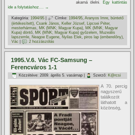
akarná ölelni.
Egy kattintás
ide a folytatáshoz....
→
Kategória:
1994/95
|
Címke:
1994/95
,
Aranyos Imre
,
büntető
(értékesí­tett)
,
Csank János
,
Keller József
,
Lipcsei Péter
,
mesterhármas
,
MK (MNK; Magyar Kupa)
,
MK (MNK; Magyar
Kupa) döntő
,
MK (MNK; Magyar Kupa) győzelem
,
Muzeális
lapszemle
,
Neagoe Eugene
,
Nyilas Elek
,
piros lap (emberelőny)
,
Vác
|
2 hozzászólás
1995.V.6. Vác FC-Samsung –
Ferencváros 1-1
Közzétéve:
2009. április 5. vasárnap
|
Szerző:
K@rcsi
A 70. percig
nagyszerű
találkozót
láthatott a
közönség,