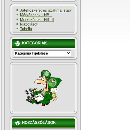
Játékoskeret és szakmai stáb
Mérkőzések - NB I
Mérkőzések - NB III
Igazolások
Tabella
KATEGÓRIÁK
KATEGÓRIÁK
HOZZÁSZÓLÁSOK