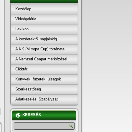
Kezdőlap
Videógaléria
Lexikon
A kezdetektől napjainkig
A KK (Mitropa Cup) története
A Nemzeti Csapat mérkőzései
Cikktár
Könyvek, füzetek, újságok
Szerkesztőség
Adatkezelési Szabályzat
KERESÉS