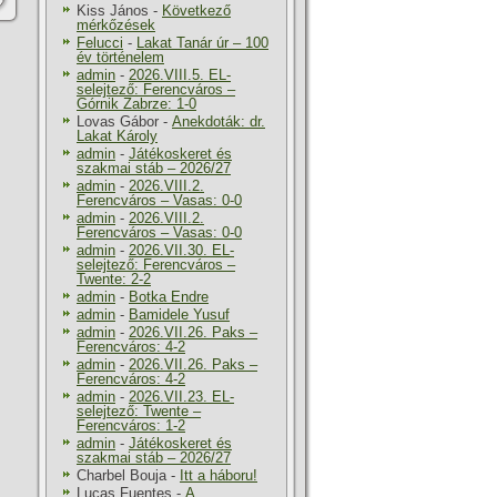
Kiss János
-
Következő
mérkőzések
Felucci
-
Lakat Tanár úr – 100
év történelem
admin
-
2026.VIII.5. EL-
selejtező: Ferencváros –
Górnik Zabrze: 1-0
Lovas Gábor
-
Anekdoták: dr.
Lakat Károly
admin
-
Játékoskeret és
szakmai stáb – 2026/27
admin
-
2026.VIII.2.
Ferencváros – Vasas: 0-0
admin
-
2026.VIII.2.
Ferencváros – Vasas: 0-0
admin
-
2026.VII.30. EL-
selejtező: Ferencváros –
Twente: 2-2
admin
-
Botka Endre
admin
-
Bamidele Yusuf
admin
-
2026.VII.26. Paks –
Ferencváros: 4-2
admin
-
2026.VII.26. Paks –
Ferencváros: 4-2
admin
-
2026.VII.23. EL-
selejtező: Twente –
Ferencváros: 1-2
admin
-
Játékoskeret és
szakmai stáb – 2026/27
Charbel Bouja
-
Itt a háboru!
Lucas Fuentes
-
A