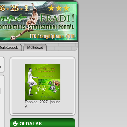
Mérkőzések
Múltidéző
»
Tapolca, 2027. január
9.
OLDALAK