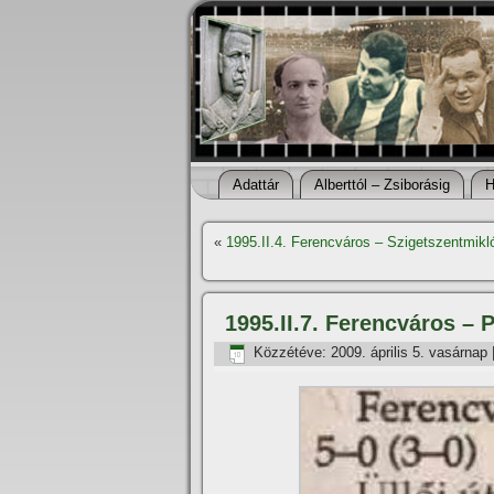
Adattár
Alberttól – Zsiborásig
H
«
1995.II.4. Ferencváros – Szigetszentmik
1995.II.7. Ferencváros –
Közzétéve:
2009. április 5. vasárnap