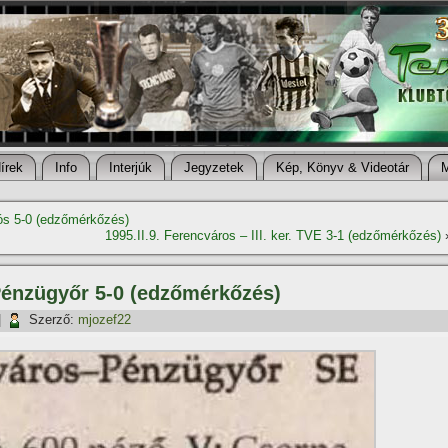
í­rek
Info
Interjúk
Jegyzetek
Kép, Könyv & Videotár
lós 5-0 (edzőmérkőzés)
1995.II.9. Ferencváros – III. ker. TVE 3-1 (edzőmérkőzés)
 Pénzügyőr 5-0 (edzőmérkőzés)
|
Szerző:
mjozef22