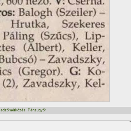
,
edzőmérkőzés
,
Pénzügyőr