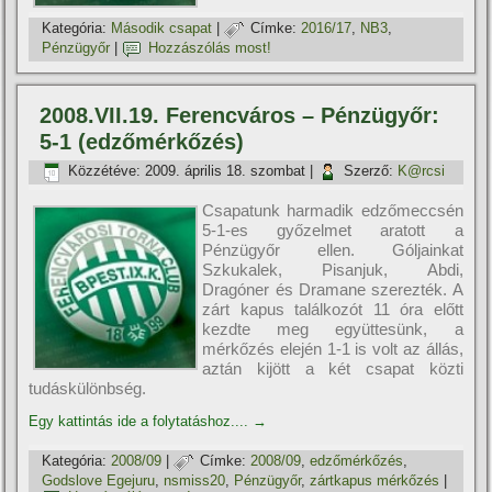
Kategória:
Második csapat
|
Címke:
2016/17
,
NB3
,
Pénzügyőr
|
Hozzászólás most!
2008.VII.19. Ferencváros – Pénzügyőr:
5-1 (edzőmérkőzés)
Közzétéve:
2009. április 18. szombat
|
Szerző:
K@rcsi
Csapatunk harmadik edzőmeccsén
5-1-es győzelmet aratott a
Pénzügyőr ellen. Góljainkat
Szkukalek, Pisanjuk, Abdi,
Dragóner és Dramane szerezték. A
zárt kapus találkozót 11 óra előtt
kezdte meg együttesünk, a
mérkőzés elején 1-1 is volt az állás,
aztán kijött a két csapat közti
tudáskülönbség.
Egy kattintás ide a folytatáshoz....
→
Kategória:
2008/09
|
Címke:
2008/09
,
edzőmérkőzés
,
Godslove Egejuru
,
nsmiss20
,
Pénzügyőr
,
zártkapus mérkőzés
|