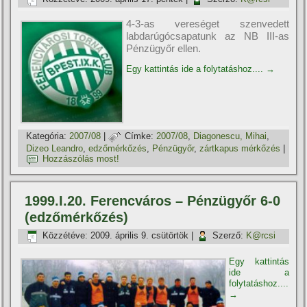
4-3-as vereséget szenvedett
labdarúgócsapatunk az NB III-as
Pénzügyőr ellen.
Egy kattintás ide a folytatáshoz....
→
Kategória:
2007/08
|
Címke:
2007/08
,
Diagonescu, Mihai
,
Dizeo Leandro
,
edzőmérkőzés
,
Pénzügyőr
,
zártkapus mérkőzés
|
Hozzászólás most!
1999.I.20. Ferencváros – Pénzügyőr 6-0
(edzőmérkőzés)
Közzétéve:
2009. április 9. csütörtök
|
Szerző:
K@rcsi
Egy kattintás
ide a
folytatáshoz....
→