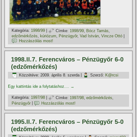
Kategória:
1998/99
|
Címke:
1998/99
,
Bócz Tamás
,
edzőmérkőzés
,
kúriózum
,
Pénzügyőr
,
Vad István
,
Vincze Ottó
|
Hozzászólás most!
1998.II.7. Ferencváros – Pénzügyőr 6-0
(edzőmérkőzés)
Közzétéve:
2009. április 8. szerda
|
Szerző:
K@rcsi
Egy kattintás ide a folytatáshoz....
→
Kategória:
1997/98
|
Címke:
1997/98
,
edzőmérkőzés
,
Pénzügyőr
|
Hozzászólás most!
1995.II.7. Ferencváros – Pénzügyőr 5-0
(edzőmérkőzés)