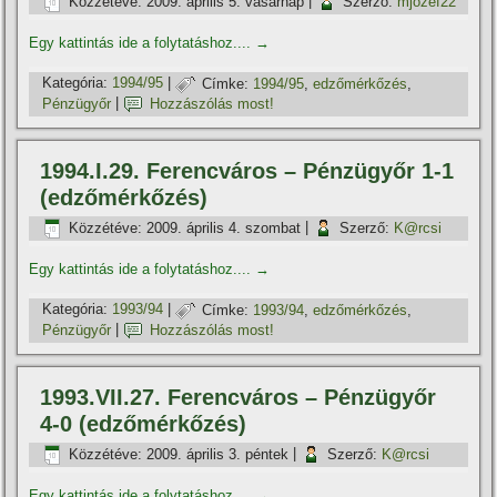
Közzétéve:
2009. április 5. vasárnap
|
Szerző:
mjozef22
Egy kattintás ide a folytatáshoz....
→
Kategória:
1994/95
|
Címke:
1994/95
,
edzőmérkőzés
,
Pénzügyőr
|
Hozzászólás most!
1994.I.29. Ferencváros – Pénzügyőr 1-1
(edzőmérkőzés)
Közzétéve:
2009. április 4. szombat
|
Szerző:
K@rcsi
Egy kattintás ide a folytatáshoz....
→
Kategória:
1993/94
|
Címke:
1993/94
,
edzőmérkőzés
,
Pénzügyőr
|
Hozzászólás most!
1993.VII.27. Ferencváros – Pénzügyőr
4-0 (edzőmérkőzés)
Közzétéve:
2009. április 3. péntek
|
Szerző:
K@rcsi
Egy kattintás ide a folytatáshoz....
→