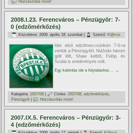
Hozzászólás most!
2008.I.23. Ferencváros – Pénzügyőr: 7-
0 (edzőmérkőzés)
Közzétéve:
2009. április 18. szombat
|
Szerző:
K@rcsi
Idei első edzőmeccsünkön 7-0-ra
vertük a Pénzügyőrt. NdJodo három
gólt lőtt, Shaw kettőt, Fülöp és
Szalai is eredményes volt.
Egy kattintás ide a folytatáshoz....
→
Kategória:
2007/08
|
Címke:
2007/08
,
edzőmérkőzés
,
Pénzügyőr
|
Hozzászólás most!
2007.IX.5. Ferencváros – Pénzügyőr: 3-
4 (edzőmérkőzés)
Közzétéve:
2009. április 17. péntek
|
Szerző:
K@rcsi