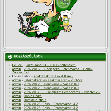
HOZZÁSZÓLÁSOK
Felucci
-
Lakat Tanár úr – 100 év történelem
admin
-
2026.VIII.5. EL-selejtező: Ferencváros – Górnik
Zabrze: 1-0
Lovas Gábor
-
Anekdoták: dr. Lakat Károly
admin
-
Játékoskeret és szakmai stáb – 2026/27
admin
-
2026.VIII.2. Ferencváros – Vasas: 0-0
admin
-
2026.VIII.2. Ferencváros – Vasas: 0-0
admin
-
2026.VII.30. EL-selejtező: Ferencváros – Twente: 2-2
admin
-
Botka Endre
admin
-
Bamidele Yusuf
admin
-
2026.VII.26. Paks – Ferencváros: 4-2
admin
-
2026.VII.26. Paks – Ferencváros: 4-2