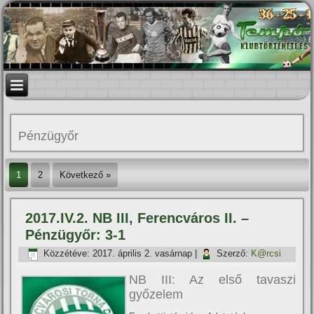
Pénzügyőr
1
2
Következő »
2017.IV.2. NB III, Ferencváros II. –
Pénzügyőr: 3-1
Közzétéve:
2017. április 2. vasárnap
|
Szerző:
K@rcsi
NB III: Az első tavaszi
győzelem