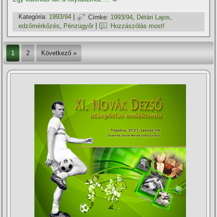
Kategória:
1993/94
|
Címke:
1993/94
,
Détári Lajos
,
edzőmérkőzés
,
Pénzügyőr
|
Hozzászólás most!
1
2
Következő »