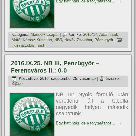
Egy kattintás ide a folytatáshoz....
→
Kategória:
Második csapat
|
Címke:
2016/17
,
Adamcsek
Máté
,
Kárász Krisztián
,
NB3
,
Novák Zsombor
,
Pénzügyőr
|
Hozzászólás most!
2016.IX.25. NB III, Pénzügyőr –
Ferencváros II.: 0-0
Közzétéve:
2016. szeptember 25. vasárnap
|
Szerző:
K@rcsi
NB III: Nyolc forduló után
veretlenül áll a tabella
negyedik helyén második
csapatunk
Egy kattintás ide a folytatáshoz....
→