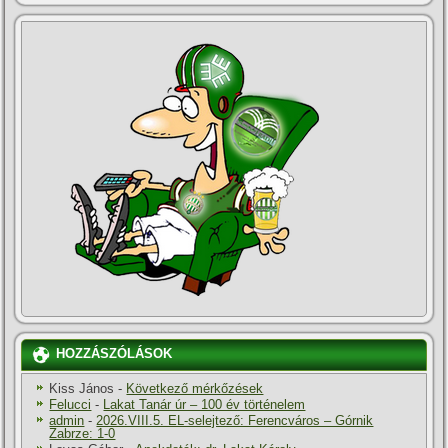
HOZZÁSZÓLÁSOK
Kiss János
-
Következő mérkőzések
Felucci
-
Lakat Tanár úr – 100 év történelem
admin
-
2026.VIII.5. EL-selejtező: Ferencváros – Górnik
Zabrze: 1-0