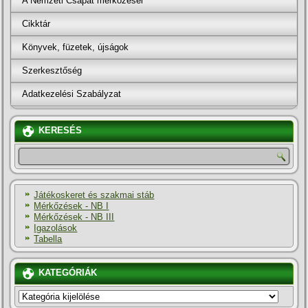
A Nemzeti Csapat mérkőzései
Cikktár
Könyvek, füzetek, újságok
Szerkesztőség
Adatkezelési Szabályzat
KERESÉS
Játékoskeret és szakmai stáb
Mérkőzések - NB I
Mérkőzések - NB III
Igazolások
Tabella
KATEGÓRIÁK
KATEGÓRIÁK