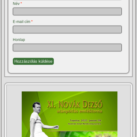
Név
*
E-mail cím
*
Honlap