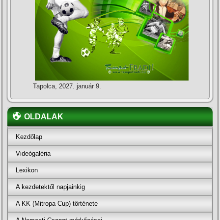
Tapolca, 2027. január 9.
OLDALAK
Kezdőlap
Videógaléria
Lexikon
A kezdetektől napjainkig
A KK (Mitropa Cup) története