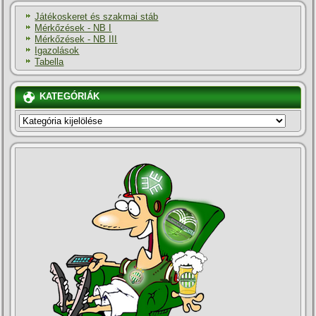
Játékoskeret és szakmai stáb
Mérkőzések - NB I
Mérkőzések - NB III
Igazolások
Tabella
KATEGÓRIÁK
KATEGÓRIÁK