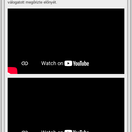
válogatott megőrizte előnyét.