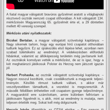
A fiatal magyar válogatott bravúros győzelmet aratott a világbajnoki
résztvevő osztrák nemzeti csapat otthonában. A két válogatott 134.
mérkőzésén Magyarország 65. győzelmét érte el, a 29 döntetlen
mellett 40 vereség szerepel.
Mérkőzés utáni nyilatkozatok:
Bicskei Bertalan
, a magyar válogatott szövetségi kapitánya: –
Nagy sikernek tartom, hogy egy európai hí­rű csapatot otthonában
tudtunk legyőzni. Ez az újrakezdés első lépése lehet, azonban nem
szabad túlértékelni az eredményt. A védekezésben előforduló
hibáinkat, valamint az állóképesség területén még javí­tanunk kell.
Az osztrákok komolyan vették a mérkőzést, de az is igaz, hogy a
két meghatározó játékosuk Polster és Herzog nem játszott igazán
jól.
Herbert Prohaska
, az osztrák válogatott szövetségi kapitánya: –
Nagyon rosszul kezdtünk, csak csodálkoztunk a magyarok teljesí­
tményén. Később ritmust tudtunk váltani, s akkor már
veszélyesebben támadtunk, a vezetést is megszereztük. A
második félidőben érthetetlen volt csapatom gyenge teljesí­tménye.
A magyaroktól erre számí­tottam, amire különben felhí­vtam a
játékosaim figyelmét is, s akik, mint az eredmény is mutatja, nem
teljesen értették meg. Sokat kell még dolgoznunk.
Harcsár István
államtitkár, az OTSH elnöke: – Egy nagyon jó