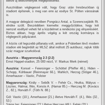
illetve új létesí­tmények megépí­téséhez.
Ausztriában véglegessé vált, hogy Graz után Innsbruckban új
stadiont épí­tenek, s meg van erre az esélye St. Pölten városának
is.
A magyar delegáció nevében Pongrácz Antal, a Szerencsejáték Rt.
elnöke szólt. Beszédében kiemelte: meggyőződése, hogy két
nemzet eséllyel veheti fel a küzdelmet a rendezési jog elnyeréséért.
Biztos abban, hogy április végéig a két ország kormánya is
véglegesí­ti pályázatot.
A közös cél legszebb pillanata volt, amikor a Práterben lévő modern
stadion elé begördült az MLSZ által indí­tott 25 autóbusz, rajtuk több
száz magyar szurkolóval.
Ausztria – Magyarország 2-3 (2-2)
Ernst Happel-stadion, 25 000 néző, V: Markus Merk (német)
Ausztria:
Konsel – Feiersinger – Schöttel (Pfeffer 46.), Hiden –
Schopp, Kühbauer (Reinmayer 66.), Mahlich, Herzog (Stöger 46.),
Amerhauser – Vastic, Polster
Magyarország:
Király – Sebők V. – Fehér Cs., Hrutka, Mátyus –
Lisztes, Halmai, Illés, Korsós A. (Hamar 85.) – Herczeg M. (Kovács
Z., 82.), Horváth F. (Tóth N. 88.)
Gól: Vastic (10.), Amerhauser (21.) illetve Horváth F. (4.), Illés (32.,
53.)
Sárga lap: Feiersinger (72.) illetve Herczeg (49.), Fehér (70.)