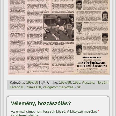
Kategória:
1997/98
|
Címke:
1997/98
,
1998
,
Ausztria
,
Horváth
Ferenc II.
,
nsmiss20
,
válogatott mérkőzés - "A"
Vélemény, hozzászólás?
Az e-mail címet nem tesszük közzé.
A kötelező mezőket
*
karakterrel jelöltük