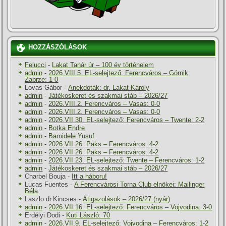
HOZZÁSZÓLÁSOK
Felucci
-
Lakat Tanár úr – 100 év történelem
admin
-
2026.VIII.5. EL-selejtező: Ferencváros – Górnik
Zabrze: 1-0
Lovas Gábor
-
Anekdoták: dr. Lakat Károly
admin
-
Játékoskeret és szakmai stáb – 2026/27
admin
-
2026.VIII.2. Ferencváros – Vasas: 0-0
admin
-
2026.VIII.2. Ferencváros – Vasas: 0-0
admin
-
2026.VII.30. EL-selejtező: Ferencváros – Twente: 2-2
admin
-
Botka Endre
admin
-
Bamidele Yusuf
admin
-
2026.VII.26. Paks – Ferencváros: 4-2
admin
-
2026.VII.26. Paks – Ferencváros: 4-2
admin
-
2026.VII.23. EL-selejtező: Twente – Ferencváros: 1-2
admin
-
Játékoskeret és szakmai stáb – 2026/27
Charbel Bouja
-
Itt a háboru!
Lucas Fuentes
-
A Ferencvárosi Torna Club elnökei: Mailinger
Béla
Laszlo dr.Kincses
-
Átigazolások – 2026/27 (nyár)
admin
-
2026.VII.16. EL-selejtező: Ferencváros – Vojvodina: 3-0
Erdélyi Dodi
-
Kuti László: 70
admin
-
2026.VII.9. EL-selejtező: Vojvodina – Ferencváros: 1-2