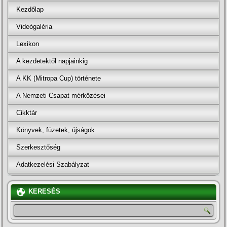
Kezdőlap
Videógaléria
Lexikon
A kezdetektől napjainkig
A KK (Mitropa Cup) története
A Nemzeti Csapat mérkőzései
Cikktár
Könyvek, füzetek, újságok
Szerkesztőség
Adatkezelési Szabályzat
KERESÉS