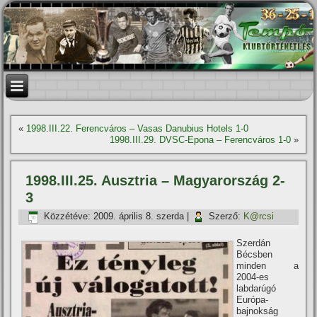
«
1998.III.22. Ferencváros – Vasas Danubius Hotels 1-0
1998.III.29. DVSC-Epona – Ferencváros 1-0
»
1998.III.25. Ausztria – Magyarország 2-
3
Közzétéve:
2009. április 8. szerda
|
Szerző:
K@rcsi
Szerdán
Bécsben
minden a
2004-es
labdarúgó
Európa-
bajnokság