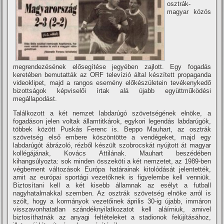
osztrák-
magyar közös
megrendezésének elősegí­tése jegyében zajlott. Egy fogadás
keretében bemutatták az ORF televí­zió által készí­tett propaganda
videoklipet, majd a rangos esemény előkészületein tevékenykedő
bizottságok képviselői í­rtak alá újabb együttműködési
megállapodást.
Találkozott a két nemzet labdarúgó szövetségének elnöke, a
fogadáson jelen voltak államtitkárok, egykori legendás labdarúgók,
többek között Puskás Ferenc is. Beppo Mauhart, az osztrák
szövetség első embere köszöntötte a vendégeket, majd egy
labdarúgót ábrázoló, rézből készült szobrocskát nyújtott át magyar
kollégájának, Kovács Attilának. Mauhart beszédében
kihangsúlyozta: sok minden összeköti a két nemzetet, az 1989-ben
végbement változások Európa határainak kitolódását jelentették,
amit az európai sportági vezetőknek is figyelembe kell venniük.
Biztosí­tani kell a két kisebb államnak az esélyt a futball
nagyhatalmakkal szemben. Az osztrák szövetség elnöke arról is
szólt, hogy a kormányok vezetőinek április 30-ig újabb, immáron
visszavonhatatlan szándéknyilatkozatot kell aláí­rniuk, amivel
biztosí­thatnák az anyagi feltételeket a stadionok felújí­tásához,