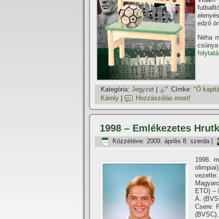
futball
elenyés
edző ön
Néha m
csúnya 
folytat
Kategória:
Jegyzet
|
Címke:
"Ó kapitá
Károly
|
Hozzászólás most!
1998 – Emlékezetes Hrut
Közzétéve:
2009. április 8. szerda
|
1998. m
olimpiai
vezette:
Magyaro
ETO) – 
Á. (BVS
Csere: F
(BVSC), 