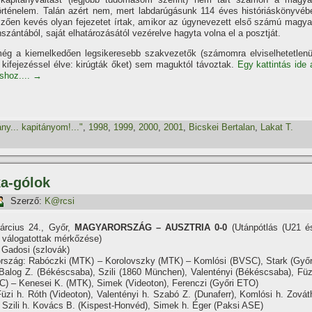
történelem. Talán azért nem, mert labdarúgásunk 114 éves históriáskönyvéb
zően kevés olyan fejezetet í­rtak, amikor az úgynevezett első számú magya
szántából, saját elhatározásától vezérelve hagyta volna el a posztját.
ég a kiemelkedően legsikeresebb szakvezetők (számomra elviselhetetlenü
kifejezéssel élve: kirúgták őket) sem maguktól távoztak.
Egy kattintás ide 
áshoz....
→
ny... kapitányom!..."
,
1998
,
1999
,
2000
,
2001
,
Bicskei Bertalan
,
Lakat T.
ka-gólok
Szerző:
K@rcsi
árcius 24., Győr,
MAGYARORSZÁG – AUSZTRIA 0-0
(Utánpótlás (U21 é
) válogatottak mérkőzése)
 Gadosi (szlovák)
rszág: Rabóczki (MTK) – Korolovszky (MTK) – Komlósi (BVSC), Stark (Győr
Balog Z. (Békéscsaba), Szili (1860 München), Valentényi (Békéscsaba), Füz
C) – Kenesei K. (MTK), Simek (Videoton), Ferenczi (Győri ETO)
üzi h. Róth (Videoton), Valentényi h. Szabó Z. (Dunaferr), Komlósi h. Zovát
Szili h. Kovács B. (Kispest-Honvéd), Simek h. Éger (Paksi ASE)