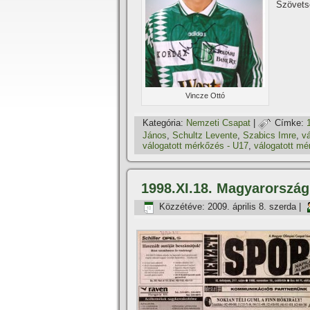
Szövets
Vincze Ottó
Kategória:
Nemzeti Csapat
|
Címke:
János
,
Schultz Levente
,
Szabics Imre
,
vá
válogatott mérkőzés - U17
,
válogatott mé
1998.XI.18. Magyarország
Közzétéve:
2009. április 8. szerda
|