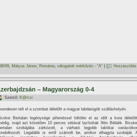
98/99
,
Mátyus János
,
Románia
,
válogatott mérkőzés - "A"
|
Hozzászólás
 Azerbajdzsán – Magyarország 0-4
Szerző:
K@rcsi
sendesen telt el a szombat délelőtt a magyar labdarúgók szálláshelyén.
icskei Bertalan legénysége pihenéssel töltötte el az időt a kora délelőtt
bédig, majd azt követően 10 perces sétával lazí­tottak Illés Béláék. Bicske
ertalan szobájába zárkózott, a várható legjobb taktikai variációko
ondolkozott. Legalább is erről számolt be, amikor elhagyta szobáját. 