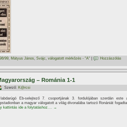
98/99
,
Mátyus János
,
Svájc
,
válogatott mérkőzés - "A"
|
Hozzászólás
 Magyarország – Románia 1-1
Szerző:
K@rcsi
labdarúgó Eb-selejtező 7. csoportjának 3. fordulójában szerdán este 
pstadionban a magyar válogatott a világ élvonalába tartozó Ronániát fogadta
y kattintás ide a folytatáshoz....
→