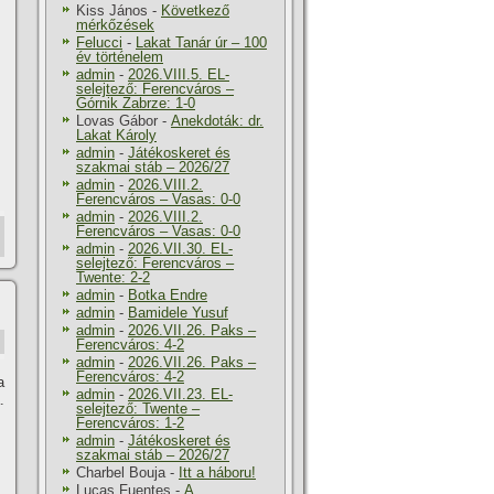
Kiss János
-
Következő
mérkőzések
Felucci
-
Lakat Tanár úr – 100
év történelem
admin
-
2026.VIII.5. EL-
selejtező: Ferencváros –
Górnik Zabrze: 1-0
Lovas Gábor
-
Anekdoták: dr.
Lakat Károly
admin
-
Játékoskeret és
szakmai stáb – 2026/27
admin
-
2026.VIII.2.
Ferencváros – Vasas: 0-0
admin
-
2026.VIII.2.
Ferencváros – Vasas: 0-0
admin
-
2026.VII.30. EL-
selejtező: Ferencváros –
Twente: 2-2
admin
-
Botka Endre
admin
-
Bamidele Yusuf
admin
-
2026.VII.26. Paks –
Ferencváros: 4-2
admin
-
2026.VII.26. Paks –
Ferencváros: 4-2
a
admin
-
2026.VII.23. EL-
.
selejtező: Twente –
Ferencváros: 1-2
admin
-
Játékoskeret és
szakmai stáb – 2026/27
Charbel Bouja
-
Itt a háboru!
Lucas Fuentes
-
A