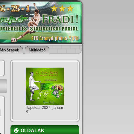
Mérkőzések
Múltidéző
Tapolca, 2027. január
9.
OLDALAK
r