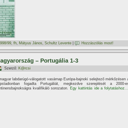
998/99
,
fh
,
Mátyus János
,
Schultz Levente
|
Hozzászólás most!
Magyarország – Portugália 1-3
Szerző:
K@rcsi
magyar labdarúgó-válogatott vasárnap Európa-bajnoki selejtező mérkőzésen 
pstadionban fogadta Portugáliát, megkezdve szereplését a 2000-e
ntinensbajnokságra kvalifikáló sorozaton.
Egy kattintás ide a folytatáshoz...