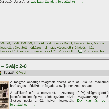
égi edző: Dunai Antal
Egy kattintás ide a folytatáshoz....
→
1997/98
,
1998
,
1998/99
,
Füzi Ákos dr.
,
Gábor Bálint
,
Kovács Béla
,
Mátyus
logatott
,
válogatott mérkőzés - olimpiai
,
válogatott mérkőzés - U16
,
rkőzés - U18
,
válogatott mérkőzés - U21
,
Vincze Ottó
|
2 hozzászólás
 – Svájc 2-0
Szerző:
K@rcsi
A magyar labdarúgó-válogatott szerda este az Üllői úti stadionba
barátságos mérkőzésen fogadta a svájci nemzeti csapatot.
A találkozó előtt a nemzetközi szövetség (FIFA) világranglistájá
jelentős különbség volt a két együttes között, Magyarországot a 45.
Svájcot pedig a 82. helyen jegyezték.
Egy kattintás ide 
folytatáshoz....
→