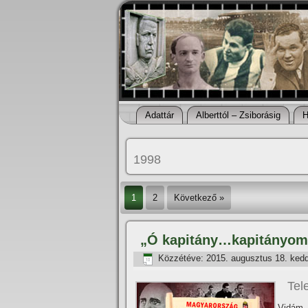
Adattár
Alberttól – Zsiborásig
H
1998
1
2
Következő »
„Ó kapitány…kapitányom
Közzétéve:
2015. augusztus 18. ked
Tel
Vidám 