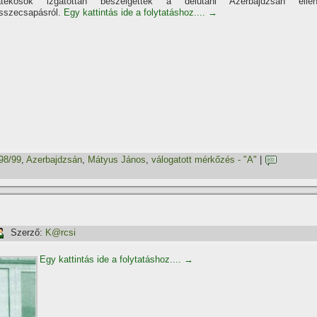
átékosok izgatottan beszélgettek a délutáni Azerbajdzsán ellen
sszecsapásról.
Egy kattintás ide a folytatáshoz....
→
98/99
,
Azerbajdzsán
,
Mátyus János
,
válogatott mérkőzés - "A"
|
Szerző:
K@rcsi
Egy kattintás ide a folytatáshoz....
→