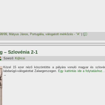
98/99
,
Mátyus János
,
Portugália
,
válogatott mérkőzés - "A"
|
g – Szlovénia 2-1
Szerző:
K@rcsi
Közel 15 ezer néző köszöntötte a pályára vonuló magyar és szlové
labdarúgó-válogatottat Zalaegerszegen.
Egy kattintás ide a folytatáshoz...
→