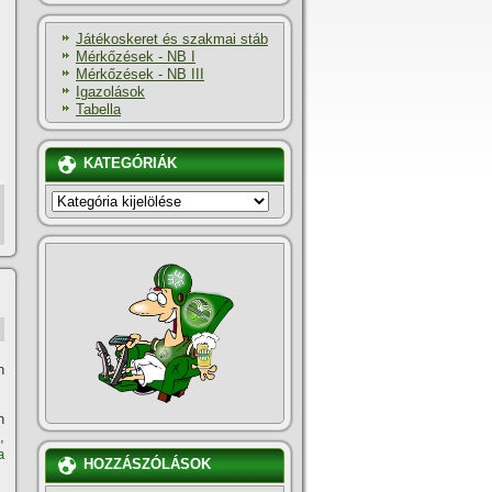
Játékoskeret és szakmai stáb
Mérkőzések - NB I
Mérkőzések - NB III
Igazolások
Tabella
KATEGÓRIÁK
KATEGÓRIÁK
n
n
,
a
HOZZÁSZÓLÁSOK