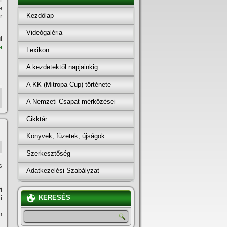
e
Kezdőlap
r
Videógaléria
l
a
Lexikon
A kezdetektől napjainkig
A KK (Mitropa Cup) története
A Nemzeti Csapat mérkőzései
Cikktár
Könyvek, füzetek, újságok
Szerkesztőség
s
Adatkezelési Szabályzat
i
KERESÉS
i
h