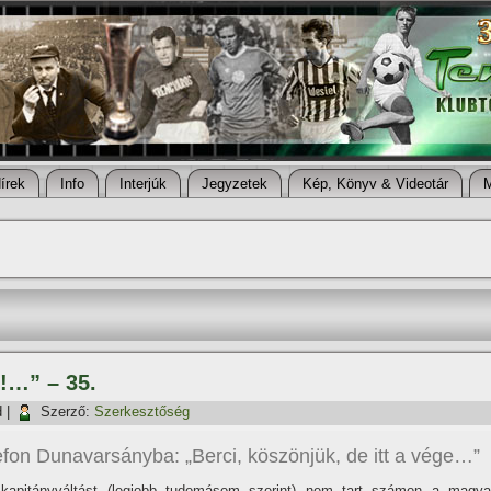
í­rek
Info
Interjúk
Jegyzetek
Kép, Könyv & Videotár
!…” – 35.
d
|
Szerző:
Szerkesztőség
efon Dunavarsányba: „Berci, köszönjük, de itt a vége…”
kapitányváltást (legjobb tudomásom szerint) nem tart számon a magya