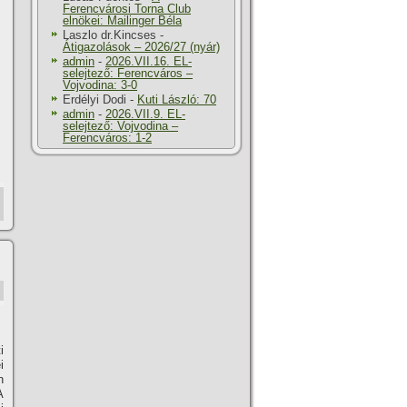
Ferencvárosi Torna Club
elnökei: Mailinger Béla
Laszlo dr.Kincses
-
Átigazolások – 2026/27 (nyár)
admin
-
2026.VII.16. EL-
selejtező: Ferencváros –
Vojvodina: 3-0
Erdélyi Dodi
-
Kuti László: 70
admin
-
2026.VII.9. EL-
selejtező: Vojvodina –
Ferencváros: 1-2
i
i
n
A