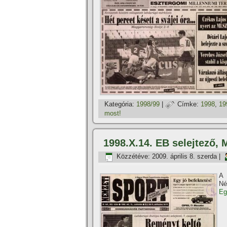
Kategória:
1998/99
|
Címke:
1998
,
19
most!
1998.X.14. EB selejtező,
Közzétéve:
2009. április 8. szerda
|
A 
Né
Eg