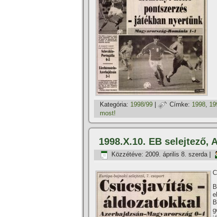
Kategória:
1998/99
|
Címke:
1998
,
19
most!
1998.X.10. EB selejtező,
Közzétéve:
2009. április 8. szerda
|
C
B
e
B
g