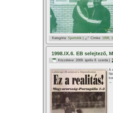
Kategória:
Sportolók
|
Címke:
1998
,
1
1998.IX.6. EB selejtező, 
Közzétéve:
2009. április 8. szerda
|
A 
Né
ko
→