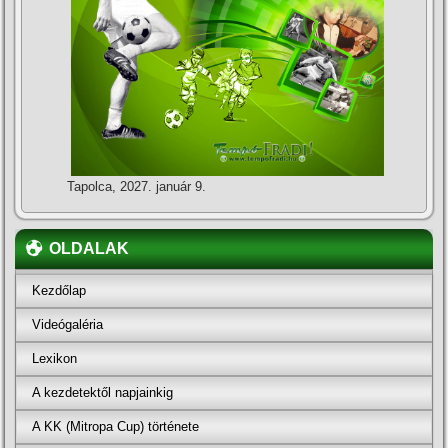
Tapolca, 2027. január 9.
OLDALAK
Kezdőlap
Videógaléria
Lexikon
A kezdetektől napjainkig
A KK (Mitropa Cup) története