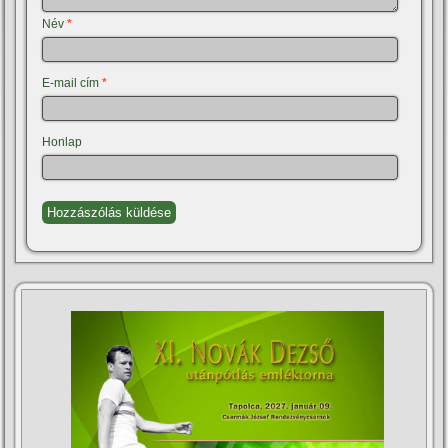
Név
*
E-mail cím
*
Honlap