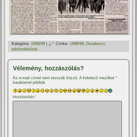
Kategória:
1998/99
|
Címke:
1998/99
,
Dunakeszi
,
edzőmérkőzés
Vélemény, hozzászólás?
Az e-mail címet nem tesszük közzé.
A kötelező mezőket
*
karakterrel jelöltük
Hozzászólás
*