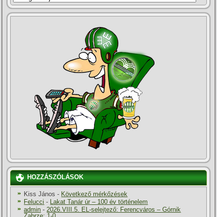
HOZZÁSZÓLÁSOK
Kiss János
-
Következő mérkőzések
Felucci
-
Lakat Tanár úr – 100 év történelem
admin
-
2026.VIII.5. EL-selejtező: Ferencváros – Górnik
Zabrze: 1-0