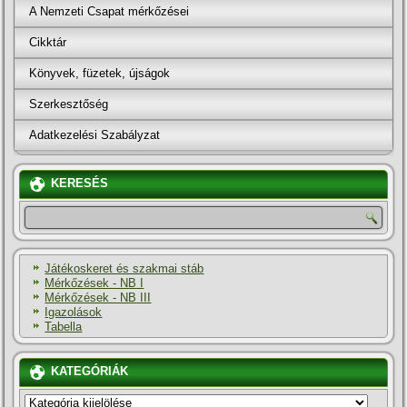
A Nemzeti Csapat mérkőzései
Cikktár
Könyvek, füzetek, újságok
Szerkesztőség
Adatkezelési Szabályzat
KERESÉS
Játékoskeret és szakmai stáb
Mérkőzések - NB I
Mérkőzések - NB III
Igazolások
Tabella
KATEGÓRIÁK
KATEGÓRIÁK