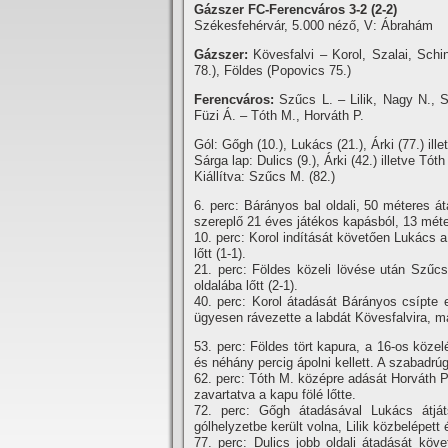
Gázszer FC-Ferencváros 3-2 (2-2)
Székesfehérvár, 5.000 néző, V: Ábrahám
Gázszer:
Kövesfalvi – Korol, Szalai, Schi
78.), Földes (Popovics 75.)
Ferencváros:
Szűcs L. – Lilik, Nagy N., 
Füzi Á. – Tóth M., Horváth P.
Gól: Gőgh (10.), Lukács (21.), Árki (77.) ill
Sárga lap: Dulics (9.), Árki (42.) illetve Tóth
Kiállí­tva: Szűcs M. (82.)
6. perc: Bárányos bal oldali, 50 méteres 
szereplő 21 éves játékos kapásból, 13 méterr
10. perc: Korol indí­tását követően Lukács 
lőtt (1-1).
21. perc: Földes közeli lövése után Szűcs
oldalába lőtt (2-1).
40. perc: Korol átadását Bárányos csí­pte 
ügyesen rávezette a labdát Kövesfalvira, maj
53. perc: Földes tört kapura, a 16-os közel
és néhány percig ápolni kellett. A szabadrúg
62. perc: Tóth M. középre adását Horváth P
zavartatva a kapu fölé lőtte.
72. perc: Gőgh átadásával Lukács átját
gólhelyzetbe került volna, Lilik közbelépett é
77. perc: Dulics jobb oldali átadását köv