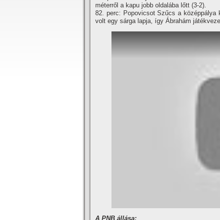
méterről a kapu jobb oldalába lőtt (3-2).
82. perc: Popovicsot Szűcs a középpálya k
volt egy sárga lapja, í­gy Ábrahám játékvezető
A PNB állása: