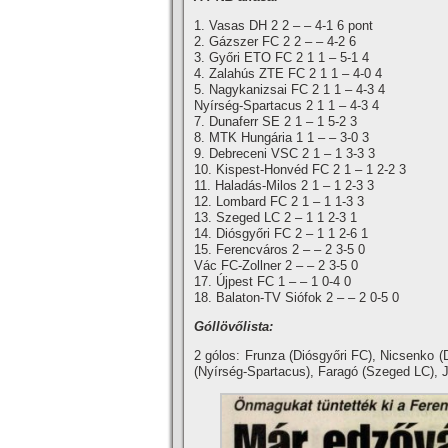
1. Vasas DH 2 2 – – 4-1 6 pont
2. Gázszer FC 2 2 – – 4-2 6
3. Győri ETO FC 2 1 1 – 5-1 4
4. Zalahús ZTE FC 2 1 1 – 4-0 4
5. Nagykanizsai FC 2 1 1 – 4-3 4
Nyí­rség-Spartacus 2 1 1 – 4-3 4
7. Dunaferr SE 2 1 – 1 5-2 3
8. MTK Hungária 1 1 – – 3-0 3
9. Debreceni VSC 2 1 – 1 3-3 3
10. Kispest-Honvéd FC 2 1 – 1 2-2 3
11. Haladás-Milos 2 1 – 1 2-3 3
12. Lombard FC 2 1 – 1 1-3 3
13. Szeged LC 2 – 1 1 2-3 1
14. Diósgyőri FC 2 – 1 1 2-6 1
15. Ferencváros 2 – – 2 3-5 0
Vác FC-Zollner 2 – – 2 3-5 0
17. Újpest FC 1 – – 1 0-4 0
18. Balaton-TV Siófok 2 – – 2 0-5 0
Góllövőlista:
2 gólos: Frunza (Diósgyőri FC), Nicsenko 
(Nyí­rség-Spartacus), Faragó (Szeged LC), 