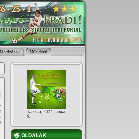
Mérkőzések
Múltidéző
»
y
a
Tapolca, 2027. január
a
9.
a
OLDALAK