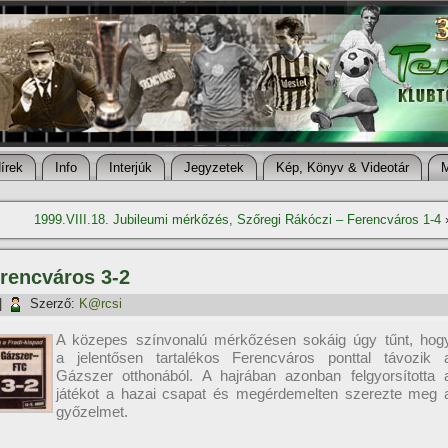
í­rek
Info
Interjúk
Jegyzetek
Kép, Könyv & Videotár
1999.VIII.18. Jubileumi mérkőzés, Szőregi Rákóczi – Ferencváros 1-4
erencváros 3-2
|
Szerző:
K@rcsi
A közepes szí­nvonalú mérkőzésen sokáig úgy tűnt, hog
a jelentősen tartalékos Ferencváros ponttal távozik 
Gázszer otthonából. A hajrában azonban felgyorsí­totta 
játékot a hazai csapat és megérdemelten szerezte meg 
győzelmet.