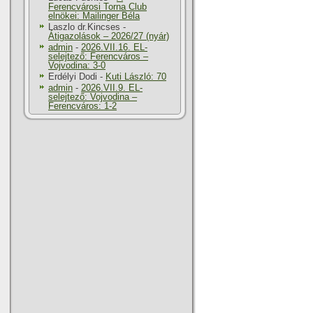
Ferencvárosi Torna Club
elnökei: Mailinger Béla
Laszlo dr.Kincses
-
Átigazolások – 2026/27 (nyár)
admin
-
2026.VII.16. EL-
selejtező: Ferencváros –
Vojvodina: 3-0
Erdélyi Dodi
-
Kuti László: 70
admin
-
2026.VII.9. EL-
selejtező: Vojvodina –
Ferencváros: 1-2