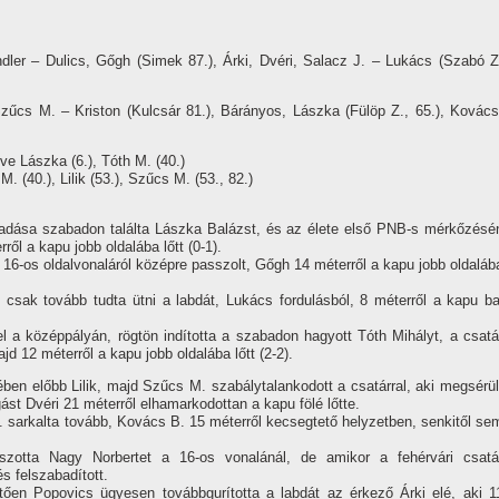
ndler – Dulics, Gőgh (Simek 87.), Árki, Dvéri, Salacz J. – Lukács (Szabó Z
Szűcs M. – Kriston (Kulcsár 81.), Bárányos, Lászka (Fülöp Z., 65.), Kovács
etve Lászka (6.), Tóth M. (40.)
 M. (40.), Lilik (53.), Szűcs M. (53., 82.)
átadása szabadon találta Lászka Balázst, és az élete első PNB-s mérkőzésé
ől a kapu jobb oldalába lőtt (0-1).
a 16-os oldalvonaláról középre passzolt, Gőgh 14 méterről a kapu jobb oldaláb
 csak tovább tudta ütni a labdát, Lukács fordulásból, 8 méterről a kapu ba
el a középpályán, rögtön indí­totta a szabadon hagyott Tóth Mihályt, a csatá
d 12 méterről a kapu jobb oldalába lőtt (2-2).
ében előbb Lilik, majd Szűcs M. szabálytalankodott a csatárral, aki megsérül
ást Dvéri 21 méterről elhamarkodottan a kapu fölé lőtte.
. sarkalta tovább, Kovács B. 15 méterről kecsegtető helyzetben, senkitől se
szotta Nagy Norbertet a 16-os vonalánál, de amikor a fehérvári csatá
s felszabadí­tott.
etően Popovics ügyesen továbbgurí­totta a labdát az érkező Árki elé, aki 1