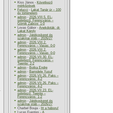
Kiss János
-
Következő
mérkőzések
Felucci
-
Lakat Tanár úr – 100
év történelem
admin
-
2026.VIII.5. EL-
selejtező: Ferencváros –
Górnik Zabrze: 1-0
Lovas Gábor
-
Anekdoták: dr.
Lakat Károly
admin
-
Játékoskeret és
szakmai stáb – 2026/27
admin
-
2026.VIII.2.
Ferencváros – Vasas: 0-0
admin
-
2026.VIII.2.
Ferencváros – Vasas: 0-0
admin
-
2026.VII.30. EL-
selejtező: Ferencváros –
Twente: 2-2
admin
-
Botka Endre
admin
-
Bamidele Yusuf
admin
-
2026.VII.26. Paks –
Ferencváros: 4-2
admin
-
2026.VII.26. Paks –
Ferencváros: 4-2
.
admin
-
2026.VII.23. EL-
selejtező: Twente –
Ferencváros: 1-2
admin
-
Játékoskeret és
szakmai stáb – 2026/27
Charbel Bouja
-
Itt a háboru!
Lucas Fuentes
-
A