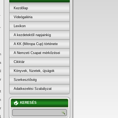
Kezdőlap
.
Videógaléria
Lexikon
,
A kezdetektől napjainkig
A KK (Mitropa Cup) története
A Nemzeti Csapat mérkőzései
n
Cikktár
a
Könyvek, füzetek, újságok
l
r
Szerkesztőség
Adatkezelési Szabályzat
t
m
KERESÉS
r
1