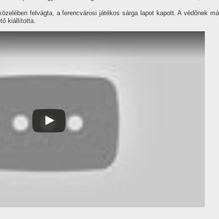
özelében felvágta, a ferencvárosi játékos sárga lapot kapott. A védőnek má
 kiállí­totta.