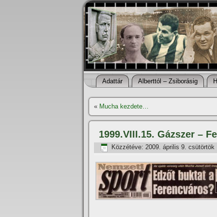
Adattár
Alberttól – Zsiborásig
H
«
Mucha kezdete…
1999.VIII.15. Gázszer – F
Közzétéve:
2009. április 9. csütörtök