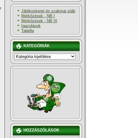
r
Játékoskeret és szakmai stáb
Mérkőzések - NB I
Mérkőzések - NB III
Igazolások
Tabella
KATEGÓRIÁK
KATEGÓRIÁK
HOZZÁSZÓLÁSOK