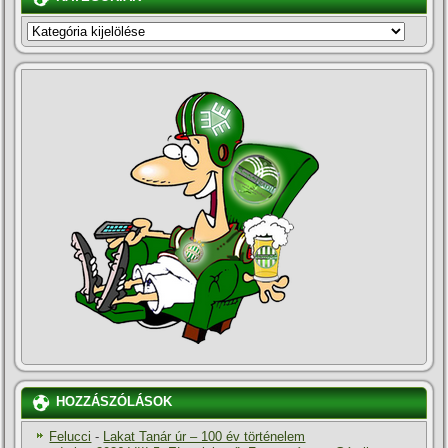
KATEGÓRIÁK
HOZZÁSZÓLÁSOK
Felucci
-
Lakat Tanár úr – 100 év történelem