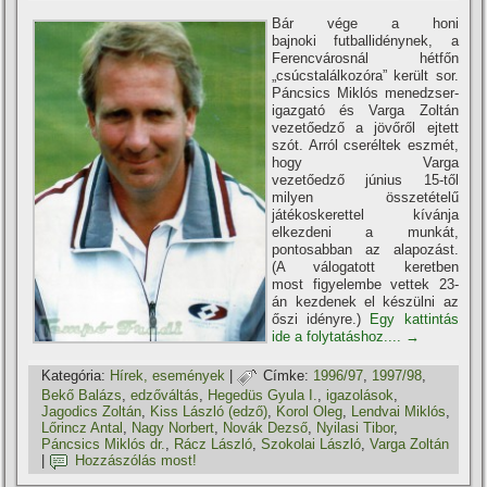
Bár vége a honi
bajnoki futballidénynek, a
Ferencvárosnál hétfőn
„csúcstalálkozóra” került sor.
Páncsics Miklós menedzser-
igazgató és Varga Zoltán
vezetőedző a jövőről ejtett
szót. Arról cseréltek eszmét,
hogy Varga
vezetőedző június 15-től
milyen összetételű
játékoskerettel kí­vánja
elkezdeni a munkát,
pontosabban az alapozást.
(A válogatott keretben
most figyelembe vettek 23-
án kezdenek el készülni az
őszi idényre.)
Egy kattintás
ide a folytatáshoz....
→
Kategória:
Hí­rek, események
|
Címke:
1996/97
,
1997/98
,
Bekő Balázs
,
edzőváltás
,
Hegedüs Gyula I.
,
igazolások
,
Jagodics Zoltán
,
Kiss László (edző)
,
Korol Oleg
,
Lendvai Miklós
,
Lőrincz Antal
,
Nagy Norbert
,
Novák Dezső
,
Nyilasi Tibor
,
Páncsics Miklós dr.
,
Rácz László
,
Szokolai László
,
Varga Zoltán
|
Hozzászólás most!