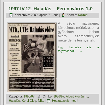
1997.IV.12. Haladás – Ferencváros 1-0
Közzétéve:
2009. április 7. kedd
|
Szerző:
K@rcsi
A végig nagyiramú,
küzdelmes mérkőzésen a
győzelmet jobban
akaró szombathelyiek
megérdemelten nyertek.
Egy kattintás ide a
folytatáshoz....
→
Kategória:
1996/97
|
Címke:
1996/97
,
Albert Flórián ifj.
,
Haladás
,
Korol Oleg
,
NB1
|
Hozzászólás most!