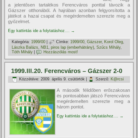
a jelentősen tartalékos Ferencváros ponttal távozik a
Gázszer otthonából. A hajrában azonban felgyorsí­totta a
játékot a hazai csapat és megérdemelten szerezte meg a
győzelmet.
Egy kattintás ide a folytatáshoz....
→
Kategória:
1999/00
|
Címke:
1999/00
,
Gázszer
,
Korol Oleg
,
Lászka Balázs
,
NB1
,
piros lap (emberhátrány)
,
Szűcs Mihály
,
Tóth Mihály
|
Hozzászólás most!
1999.III.20. Ferencváros – Gázszer 2-0
Közzétéve:
2009. április 9. csütörtök
|
Szerző:
K@rcsi
A második félidőben erőszakosan
és pontosabban játszó Ferencváros
megérdemelten szerezte meg a
három pontot.
Egy kattintás ide a folytatáshoz....
→