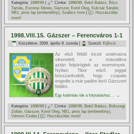
Kategória:
1998/99
|
Címke:
1998/99
,
Bekő Balázs
,
Bócz
Tamás
,
Eszenyi Dénes
,
Gázszer
,
Korol Oleg
,
Kulcsár Sándor
,
NB1
,
piros lap (emberelőny)
,
Szabics Imre
|
Hozzászólás
most!
1998.VIII.15. Gázszer – Ferencváros 1-1
Közzétéve:
2009. április 8. szerda
|
Szerző:
K@rcsi
Az első félidő kicsit unalmasra
sikeredett, a másodikra
aztán felpörögtek az események.
Nyilasi Tibor edző joggal
bosszankodott, hogy csapata
engedte a már padlón levő Gázszert
felállni.
Egy kattintás ide a folytatáshoz....
→
Kategória:
1998/99
|
Címke:
1998/99
,
Bekő Balázs
,
Bükszegi
Zoltán
,
Gázszer
,
Korol Oleg
,
NB1
,
piros lap (emberelőny)
,
Vámosi Csaba
|
Hozzászólás most!