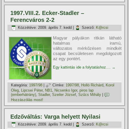
1997.VIII.2. Ecker-Stadler –
Ferencváros 2-2
Közzétéve:
2009. április 7. kedd
|
Szerző:
K@rcsi
Magyar pályákon ritkán látható
hatalmas iramú,
változatos mérkőzésen mindkét
csapat becsületesen megdolgozott
az egy pontért.
Egy kattintás ide a folytatáshoz....
→
Kategória:
1997/98
|
Címke:
1997/98
,
Holló Richárd
,
Korol
Oleg
,
Lipcsei Péter
,
NB1
,
Nicsenko Igor
,
piros lap
(emberhátrány)
,
Stadler
,
Szeiler József
,
Szűcs Mihály
|
Hozzászólás most!
Edzőváltás: Varga helyett Nyilasi
Közzétéve:
2009. április 7. kedd
|
Szerző:
K@rcsi