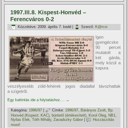
1997.III.8. Kispest-Honvéd –
Ferencváros 0-2
Közzétéve:
2009. április 7. kedd
|
Szerző:
K@rcsi
Igen
gyengécske
90 percet
mutatott a
két gárda,
mely közül a
kapura
veszélyesebb zöld-fehérek jogos diadallal távozhattak
a szigetről.
Egy kattintás ide a folytatáshoz....
→
Kategória:
1996/97
|
Címke:
1996/97
,
Bárányos Zsolt
,
Bp.
Honvéd (Kispest; KAC)
,
büntető (értékesí­tett)
,
Korol Oleg
,
NB1
,
Nyilas Elek
,
Tóth Mihály
,
Zavadszky Gábor
|
Hozzászólás
most!