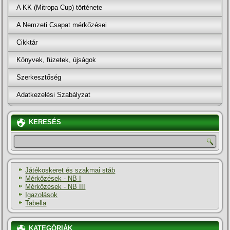
A KK (Mitropa Cup) története
A Nemzeti Csapat mérkőzései
Cikktár
Könyvek, füzetek, újságok
Szerkesztőség
Adatkezelési Szabályzat
KERESÉS
Játékoskeret és szakmai stáb
Mérkőzések - NB I
Mérkőzések - NB III
Igazolások
Tabella
KATEGÓRIÁK