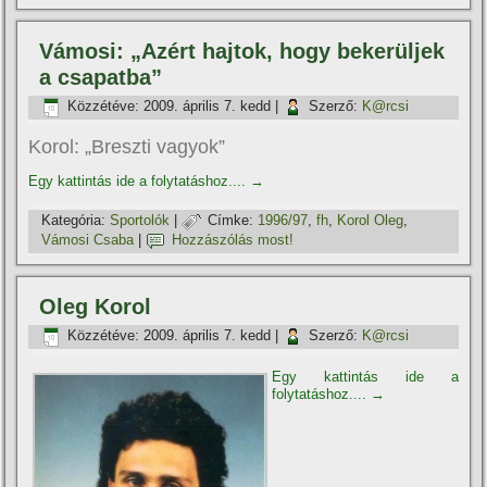
Vámosi: „Azért hajtok, hogy bekerüljek
a csapatba”
Közzétéve:
2009. április 7. kedd
|
Szerző:
K@rcsi
Korol: „Breszti vagyok”
Egy kattintás ide a folytatáshoz....
→
Kategória:
Sportolók
|
Címke:
1996/97
,
fh
,
Korol Oleg
,
Vámosi Csaba
|
Hozzászólás most!
Oleg Korol
Közzétéve:
2009. április 7. kedd
|
Szerző:
K@rcsi
Egy kattintás ide a
folytatáshoz....
→