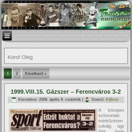
Korol Oleg
1
2
Következő »
1999.VIII.15. Gázszer – Ferencváros 3-2
Közzétéve:
2009. április 9. csütörtök
|
Szerző:
K@rcsi
A közepes
szí­nvonalú
mérkőzésen
sokáig úgy
tűnt, hogy