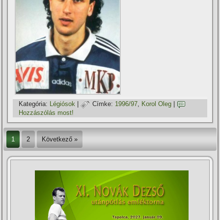
Kategória:
Légiósok
|
Címke:
1996/97
,
Korol Oleg
|
Hozzászólás most!
1
2
Következő »