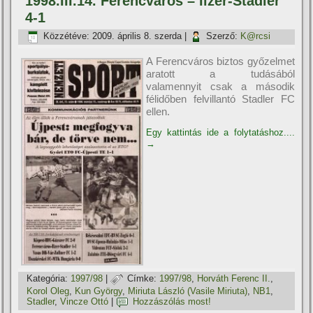
1998.III.14. Ferencváros – Ilzer-Stadler
4-1
Közzétéve:
2009. április 8. szerda
|
Szerző:
K@rcsi
A Ferencváros biztos győzelmet
aratott a tudásából
valamennyit csak a második
félidőben felvillantó Stadler FC
ellen.
Egy kattintás ide a folytatáshoz....
→
Kategória:
1997/98
|
Címke:
1997/98
,
Horváth Ferenc II.
,
Korol Oleg
,
Kun György
,
Miriuta László (Vasile Miriuta)
,
NB1
,
Stadler
,
Vincze Ottó
|
Hozzászólás most!