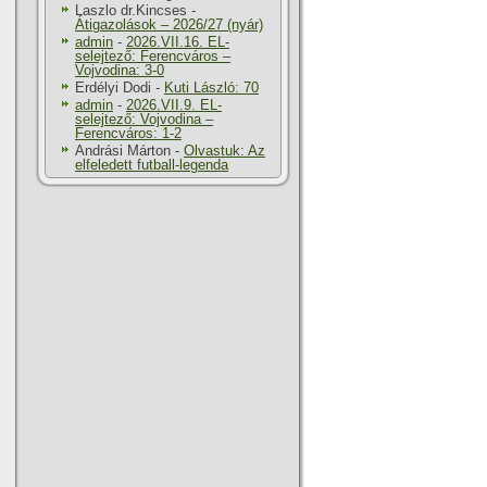
Laszlo dr.Kincses
-
Átigazolások – 2026/27 (nyár)
admin
-
2026.VII.16. EL-
selejtező: Ferencváros –
Vojvodina: 3-0
Erdélyi Dodi
-
Kuti László: 70
admin
-
2026.VII.9. EL-
selejtező: Vojvodina –
Ferencváros: 1-2
Andrási Márton
-
Olvastuk: Az
elfeledett futball-legenda