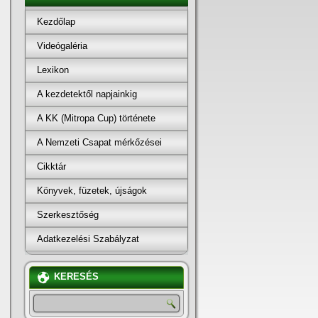
Kezdőlap
Videógaléria
Lexikon
A kezdetektől napjainkig
A KK (Mitropa Cup) története
A Nemzeti Csapat mérkőzései
Cikktár
Könyvek, füzetek, újságok
Szerkesztőség
Adatkezelési Szabályzat
KERESÉS