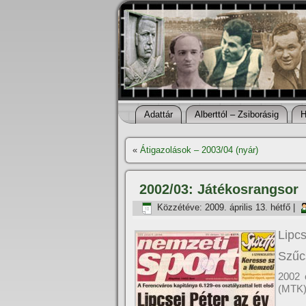
Adattár
Alberttól – Zsiborásig
H
«
Átigazolások – 2003/04 (nyár)
2002/03: Játékosrangsor
Közzétéve:
2009. április 13. hétfő
|
Lipcs
Szűcs
2002 
(MTK)