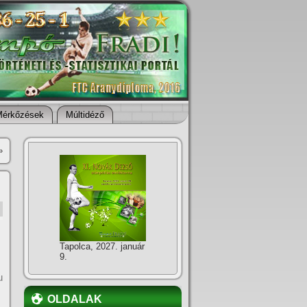
Mérkőzések
Múltidéző
»
Tapolca, 2027. január
9.
u
OLDALAK