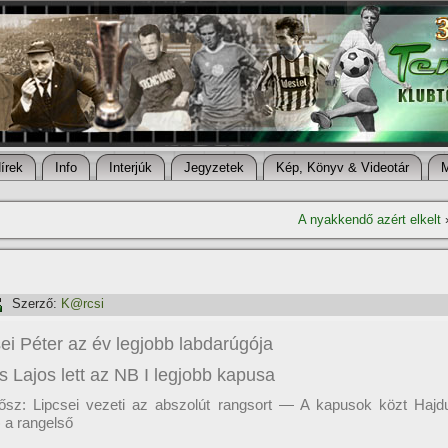
í­rek
Info
Interjúk
Jegyzetek
Kép, Könyv & Videotár
A nyakkendő azért elkelt
Szerző:
K@rcsi
ei Péter az év legjobb labdarúgója
 Lajos lett az NB I legjobb kapusa
ősz: Lipcsei vezeti az abszolút rangsort — A kapusok közt Hajd
 a rangelső