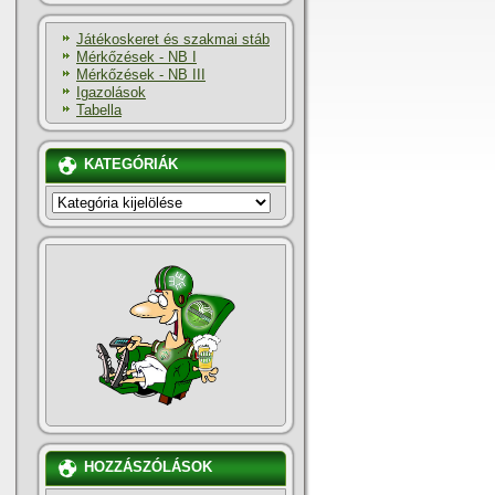
Játékoskeret és szakmai stáb
Mérkőzések - NB I
Mérkőzések - NB III
Igazolások
Tabella
KATEGÓRIÁK
KATEGÓRIÁK
HOZZÁSZÓLÁSOK