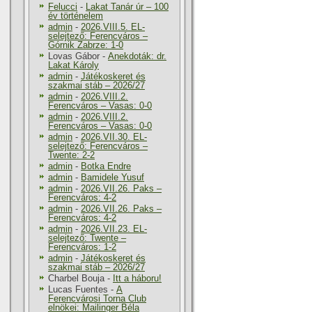
Felucci
-
Lakat Tanár úr – 100
év történelem
admin
-
2026.VIII.5. EL-
selejtező: Ferencváros –
Górnik Zabrze: 1-0
Lovas Gábor
-
Anekdoták: dr.
Lakat Károly
admin
-
Játékoskeret és
szakmai stáb – 2026/27
admin
-
2026.VIII.2.
Ferencváros – Vasas: 0-0
admin
-
2026.VIII.2.
Ferencváros – Vasas: 0-0
admin
-
2026.VII.30. EL-
selejtező: Ferencváros –
Twente: 2-2
admin
-
Botka Endre
admin
-
Bamidele Yusuf
admin
-
2026.VII.26. Paks –
Ferencváros: 4-2
admin
-
2026.VII.26. Paks –
Ferencváros: 4-2
admin
-
2026.VII.23. EL-
selejtező: Twente –
Ferencváros: 1-2
admin
-
Játékoskeret és
szakmai stáb – 2026/27
Charbel Bouja
-
Itt a háboru!
Lucas Fuentes
-
A
Ferencvárosi Torna Club
elnökei: Mailinger Béla