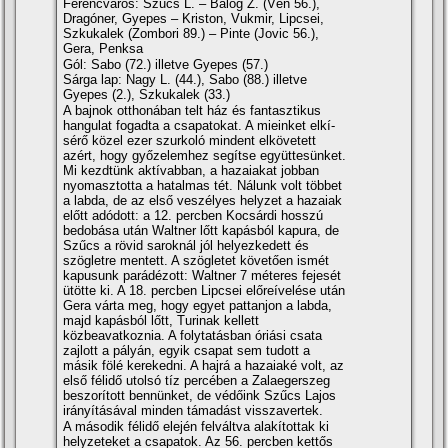
Ferencváros: Szűcs L. – Balog Z. (Vén 56.),
Dragóner, Gyepes – Kriston, Vukmir, Lipcsei,
Szkukalek (Zombori 89.) – Pinte (Jovic 56.),
Gera, Penksa
Gól: Sabo (72.) illetve Gyepes (57.)
Sárga lap: Nagy L. (44.), Sabo (88.) illetve
Gyepes (2.), Szkukalek (33.)
A bajnok otthonában telt ház és fantasztikus
hangulat fogadta a csapatokat. A mieinket elkí­
sérő közel ezer szurkoló mindent elkövetett
azért, hogy győzelemhez segí­tse együttesünket.
Mi kezdtünk aktí­vabban, a hazaiakat jobban
nyomasztotta a hatalmas tét. Nálunk volt többet
a labda, de az első veszélyes helyzet a hazaiak
előtt adódott: a 12. percben Kocsárdi hosszú
bedobása után Waltner lőtt kapásból kapura, de
Szűcs a rövid saroknál jól helyezkedett és
szögletre mentett. A szögletet követően ismét
kapusunk parádézott: Waltner 7 méteres fejesét
ütötte ki. A 18. percben Lipcsei előreí­velése után
Gera várta meg, hogy egyet pattanjon a labda,
majd kapásból lőtt, Turinak kellett
közbeavatkoznia. A folytatásban óriási csata
zajlott a pályán, egyik csapat sem tudott a
másik fölé kerekedni. A hajrá a hazaiaké volt, az
első félidő utolsó tí­z percében a Zalaegerszeg
beszorí­tott bennünket, de védőink Szűcs Lajos
irányí­tásával minden támadást visszavertek.
A második félidő elején felváltva alakí­tottak ki
helyzeteket a csapatok. Az 56. percben kettős