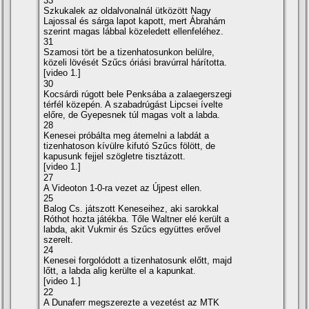
33
Szkukalek az oldalvonalnál ütközött Nagy
Lajossal és sárga lapot kapott, mert Ábrahám
szerint magas lábbal közeledett ellenfeléhez.
31
Szamosi tört be a tizenhatosunkon belülre,
közeli lövését Szűcs óriási bravúrral hárí­totta.
[video 1.]
30
Kocsárdi rúgott bele Penksába a zalaegerszegi
térfél közepén. A szabadrúgást Lipcsei í­velte
előre, de Gyepesnek túl magas volt a labda.
28
Kenesei próbálta meg átemelni a labdát a
tizenhatoson kí­vülre kifutó Szűcs fölött, de
kapusunk fejjel szögletre tisztázott.
[video 1.]
27
A Videoton 1-0-ra vezet az Újpest ellen.
25
Balog Cs. játszott Keneseihez, aki sarokkal
Róthot hozta játékba. Tőle Waltner elé került a
labda, akit Vukmir és Szűcs együttes erővel
szerelt.
24
Kenesei forgolódott a tizenhatosunk előtt, majd
lőtt, a labda alig kerülte el a kapunkat.
[video 1.]
22
A Dunaferr megszerezte a vezetést az MTK