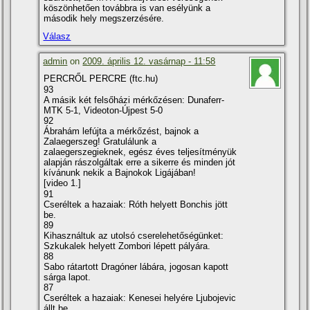
köszönhetően továbbra is van esélyünk a
második hely megszerzésére.
Válasz
admin
on
2009. április 12. vasárnap - 11:58
PERCRŐL PERCRE (ftc.hu)
93
A másik két felsőházi mérkőzésen: Dunaferr-
MTK 5-1, Videoton-Újpest 5-0
92
Ábrahám lefújta a mérkőzést, bajnok a
Zalaegerszeg! Gratulálunk a
zalaegerszegieknek, egész éves teljesí­tményük
alapján rászolgáltak erre a sikerre és minden jót
kí­vánunk nekik a Bajnokok Ligájában!
[video 1.]
91
Cseréltek a hazaiak: Róth helyett Bonchis jött
be.
89
Kihasználtuk az utolsó cserelehetőségünket:
Szkukalek helyett Zombori lépett pályára.
88
Sabo rátartott Dragóner lábára, jogosan kapott
sárga lapot.
87
Cseréltek a hazaiak: Kenesei helyére Ljubojevic
állt be.