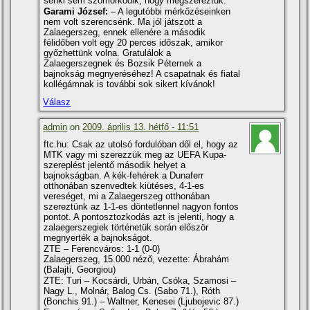
senki sem szomorkodik, hogy megszereztük.
Garami József:
– A legutóbbi mérkőzéseinken
nem volt szerencsénk. Ma jól játszott a
Zalaegerszeg, ennek ellenére a második
félidőben volt egy 20 perces időszak, amikor
győzhettünk volna. Gratulálok a
Zalaegerszegnek és Bozsik Péternek a
bajnokság megnyeréséhez! A csapatnak és fiatal
kollégámnak is további sok sikert kí­vánok!
Válasz
admin
on
2009. április 13. hétfő - 11:51
ftc.hu: Csak az utolsó fordulóban dől el, hogy az
MTK vagy mi szerezzük meg az UEFA Kupa-
szereplést jelentő második helyet a
bajnokságban. A kék-fehérek a Dunaferr
otthonában szenvedtek kiütéses, 4-1-es
vereséget, mi a Zalaegerszeg otthonában
szereztünk az 1-1-es döntetlennel nagyon fontos
pontot. A pontosztozkodás azt is jelenti, hogy a
zalaegerszegiek történetük során először
megnyerték a bajnokságot.
ZTE – Ferencváros: 1-1 (0-0)
Zalaegerszeg, 15.000 néző, vezette: Ábrahám
(Balajti, Georgiou)
ZTE: Turi – Kocsárdi, Urbán, Csóka, Szamosi –
Nagy L., Molnár, Balog Cs. (Sabo 71.), Róth
(Bonchis 91.) – Waltner, Kenesei (Ljubojevic 87.)