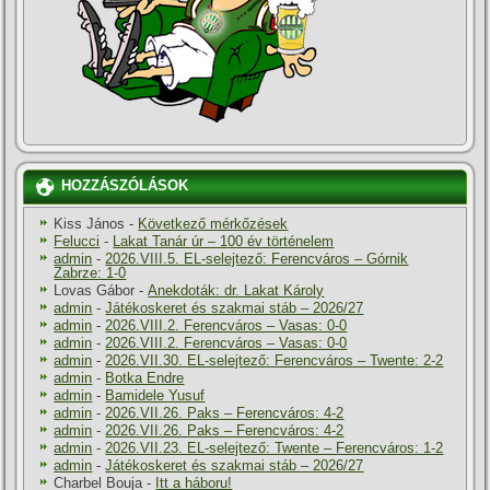
HOZZÁSZÓLÁSOK
Kiss János
-
Következő mérkőzések
Felucci
-
Lakat Tanár úr – 100 év történelem
admin
-
2026.VIII.5. EL-selejtező: Ferencváros – Górnik
Zabrze: 1-0
Lovas Gábor
-
Anekdoták: dr. Lakat Károly
admin
-
Játékoskeret és szakmai stáb – 2026/27
admin
-
2026.VIII.2. Ferencváros – Vasas: 0-0
admin
-
2026.VIII.2. Ferencváros – Vasas: 0-0
admin
-
2026.VII.30. EL-selejtező: Ferencváros – Twente: 2-2
admin
-
Botka Endre
admin
-
Bamidele Yusuf
admin
-
2026.VII.26. Paks – Ferencváros: 4-2
admin
-
2026.VII.26. Paks – Ferencváros: 4-2
admin
-
2026.VII.23. EL-selejtező: Twente – Ferencváros: 1-2
admin
-
Játékoskeret és szakmai stáb – 2026/27
Charbel Bouja
-
Itt a háboru!