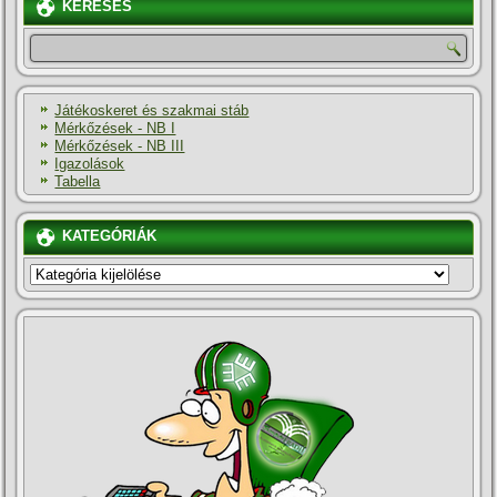
KERESÉS
Játékoskeret és szakmai stáb
Mérkőzések - NB I
Mérkőzések - NB III
Igazolások
Tabella
KATEGÓRIÁK
KATEGÓRIÁK