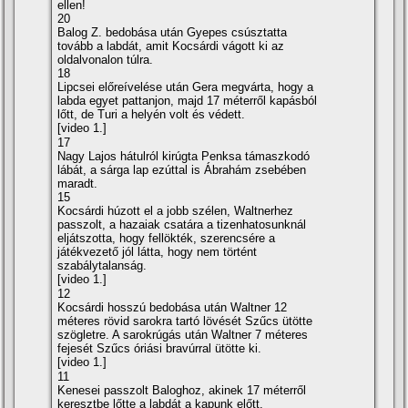
ellen!
20
Balog Z. bedobása után Gyepes csúsztatta
tovább a labdát, amit Kocsárdi vágott ki az
oldalvonalon túlra.
18
Lipcsei előreí­velése után Gera megvárta, hogy a
labda egyet pattanjon, majd 17 méterről kapásból
lőtt, de Turi a helyén volt és védett.
[video 1.]
17
Nagy Lajos hátulról kirúgta Penksa támaszkodó
lábát, a sárga lap ezúttal is Ábrahám zsebében
maradt.
15
Kocsárdi húzott el a jobb szélen, Waltnerhez
passzolt, a hazaiak csatára a tizenhatosunknál
eljátszotta, hogy fellökték, szerencsére a
játékvezető jól látta, hogy nem történt
szabálytalanság.
[video 1.]
12
Kocsárdi hosszú bedobása után Waltner 12
méteres rövid sarokra tartó lövését Szűcs ütötte
szögletre. A sarokrúgás után Waltner 7 méteres
fejesét Szűcs óriási bravúrral ütötte ki.
[video 1.]
11
Kenesei passzolt Baloghoz, akinek 17 méterről
keresztbe lőtte a labdát a kapunk előtt.