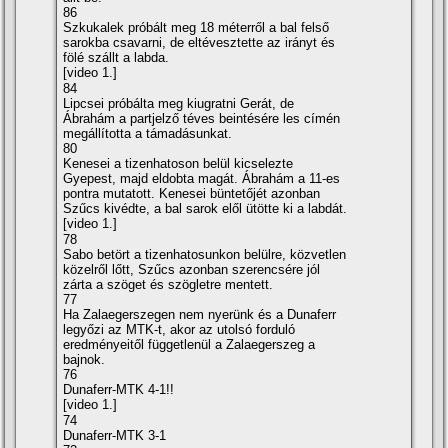
86
Szkukalek próbált meg 18 méterről a bal felső
sarokba csavarni, de eltévesztette az irányt és
fölé szállt a labda.
[video 1.]
84
Lipcsei próbálta meg kiugratni Gerát, de
Ábrahám a partjelző téves beintésére les cí­mén
megállí­totta a támadásunkat.
80
Kenesei a tizenhatoson belül kicselezte
Gyepest, majd eldobta magát. Ábrahám a 11-es
pontra mutatott. Kenesei büntetőjét azonban
Szűcs kivédte, a bal sarok elől ütötte ki a labdát.
[video 1.]
78
Sabo betört a tizenhatosunkon belülre, közvetlen
közelről lőtt, Szűcs azonban szerencsére jól
zárta a szöget és szögletre mentett.
77
Ha Zalaegerszegen nem nyerünk és a Dunaferr
legyőzi az MTK-t, akor az utolsó forduló
eredményeitől függetlenül a Zalaegerszeg a
bajnok.
76
Dunaferr-MTK 4-1!!
[video 1.]
74
Dunaferr-MTK 3-1