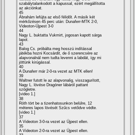
szabálytalankodott a kapussal, ezért megállí­totta
az akciónkat.
45
Ábrahám lefújta az első félidőt. A másik két
mérkőzésen 45 perc után: Dunaferr-MTK 2-0,
Videoton-Újpest 3-0
44
Nagy L. buktatta Vukmirt, jogosan kapott sárga
lapot.
43
Balog Cs. próbálta meg hosszú indí­tással
játékba hozni Kocsárdit, de ő szerencsére az
alapvonalnál nem tudta levenni a labdát, í­gy mi
jöttünk kirúgással.
40
A Dunaferr már 2-0-ra vezet az MTK ellen!
39
Waltner futott le az alapvonalig, visszagurí­tott,
Nagy L. lövése Dragóner lábáról pattant
szögletre.
[video 1.]
38
Róth tört be a tizenhatosunkon belülre, 12
méteres lapos lövését Szűcs vetődve védte.
[video 1.]
37
A Videoton 3-0-ra vezet az Újpest ellen.
35
A Videoton 2-0-ra vezet az Újpest ellen.