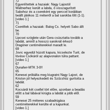
72
Egyenlí­tettek a hazaiak: Nagy Lajostól
Waltnerhez került a labda, ő visszagurí­tott
Sabohoz és a csereként egy perccel korábban
beállt játékos 11 méterről a bal sarokba lőtt (1-1).
[video 1.]
71
Cseréltek a hazaiak: Balog Cs. helyett Sabo állt
be.
70
Lipcsei szöglete után Gera csúsztatta tovább a
labdát, amiről a hosszú saroknál érkező
Dragóner centiméterekkel maradt le.
69
Jovic egyedül húzott kapura, kicselezte Turit, de
lövése Csókáról az alapvonalon túlra pattant.
[video 1.]
67
Dunaferr-MTK 3-0!!
65
Kenesei próbálta meg kiugratni Nagy Lajost, de
Kriston jól helyezkedett és Szűcshöz gurí­totta a
labdát.
62
Kocsárdi két csellel tört előre, azonban a beadás
előtt a bal lábával kirúgta a labdát a jobb elől.
59
Kenesei 25 méteres szabadrúgása
centiméterekkel kerülte el a kapunkat.
[video 1.]