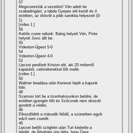
57
Megszereztük a vezetést! Vén adott be
szabadrúgást, a labda Gyepes elé került és ő
estében, az ötösről a jobb sarokba helyezett (0-
1).
[video 1.]
56
Kettős csere nálunk: Balog helyett Vén, Pinte
helyett Jovic állt be.
55
Videoton-Újpest 5-0
54
Videoton-Újpest 4-0
52
Lipcsei perdí­tett Kriston elé, aki 20 méterről
kapásból, cetiméterekkel lőtt mellé.
[video 1.]
50
Waltner beadása után Kenesei fejelt a kapunk
fölé.
48
Szamosi tört be a tizenhatosunkon belülre, de
estében gyengén lőtt és Szűcsnek nem okozott
gondott a védés.
46
Elkezdődött a második félidő, a szünetben egyik
edző sem cserélt.
45
Lipcsei belőtt szöglete után Turi kiejtette a
labdát, de Ábrahám úgy látta, hogy Gera