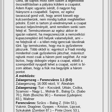
Gera, de sajnos most sem tudom a legerősebb
összeállí­tásban a pályára küldeni a csapatot.
Adem Kapic ugyanis sérült, ő nagyon fog
hiányozni a csapatból. Sajnos, ez egész
tavasszal gond volt, hogy amint kiesett egy
kulcsemberünk, nem mindig tudtuk megfelelően
pótolni. Ezért is tartom jó eredménynek a csapat
tavaszi teljesí­tményét, amit remélem senki sem
felejt el. Természetesen az egész akkor ér
igazán valamit, ha megszerezzük a nemzetközi
kupaszereplést érő helyek valamelyikét, ami –
ne felejtsük el – a télen még igencsak távolinak
tűnt. Így természetes, hogy ma is győzelemre
játszunk. Több okból is: egyrészt a Fradi mindig
mindenhol csak győzelemre játszhat, másrészt
rajtunk most csak a három pont segí­thet. Az már
biztos, hogy dobogón végez a csapat, ebből a
szempontból nyugodt lehet a csapat, ezért is bí­
zom abban, hogy a fiúk ma begyűjtik a három
pontot.
A mérkőzés:
Zalaegerszeg – Ferencváros 1-1 (0-0)
Zalaegerszeg, 16.000 néző, V: Ábrahám
Zalaegerszeg:
Turi – Kocsárdi, Urbán, Csóka,
Szamosi – Nagy L., Molnár B., Balog Cs. (Sabo
70.), Róth (Bonchis 90.) – Kenesei (Ljubojevic
83.), Waltner
Ferencváros:
Szűcs – Balog Z. (Vén 53.),
Vukmir, Dragóner, Gyepes – Kriston, Lipcsei,
Szkukalek (Zombori 87.) – Pinte (Jovic 53.),