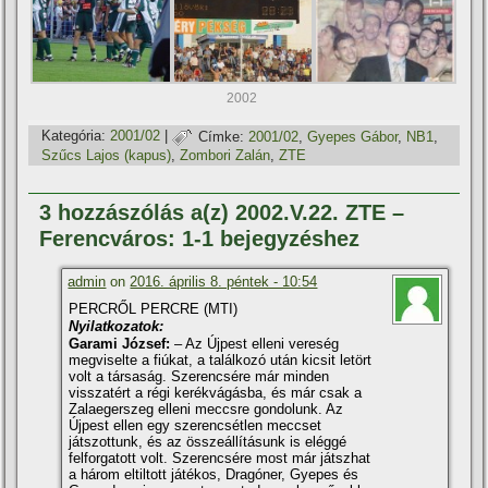
2002
Kategória:
2001/02
|
Címke:
2001/02
,
Gyepes Gábor
,
NB1
,
Szűcs Lajos (kapus)
,
Zombori Zalán
,
ZTE
3 hozzászólás a(z) 2002.V.22. ZTE –
Ferencváros: 1-1 bejegyzéshez
admin
on
2016. április 8. péntek - 10:54
PERCRŐL PERCRE (MTI)
Nyilatkozatok:
Garami József:
– Az Újpest elleni vereség
megviselte a fiúkat, a találkozó után kicsit letört
volt a társaság. Szerencsére már minden
visszatért a régi kerékvágásba, és már csak a
Zalaegerszeg elleni meccsre gondolunk. Az
Újpest ellen egy szerencsétlen meccset
játszottunk, és az összeállí­tásunk is eléggé
felforgatott volt. Szerencsére most már játszhat
a három eltiltott játékos, Dragóner, Gyepes és