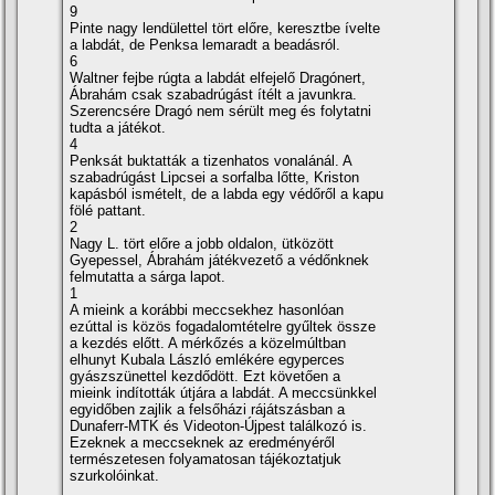
9
Pinte nagy lendülettel tört előre, keresztbe í­velte
a labdát, de Penksa lemaradt a beadásról.
6
Waltner fejbe rúgta a labdát elfejelő Dragónert,
Ábrahám csak szabadrúgást í­télt a javunkra.
Szerencsére Dragó nem sérült meg és folytatni
tudta a játékot.
4
Penksát buktatták a tizenhatos vonalánál. A
szabadrúgást Lipcsei a sorfalba lőtte, Kriston
kapásból ismételt, de a labda egy védőről a kapu
fölé pattant.
2
Nagy L. tört előre a jobb oldalon, ütközött
Gyepessel, Ábrahám játékvezető a védőnknek
felmutatta a sárga lapot.
1
A mieink a korábbi meccsekhez hasonlóan
ezúttal is közös fogadalomtételre gyűltek össze
a kezdés előtt. A mérkőzés a közelmúltban
elhunyt Kubala László emlékére egyperces
gyászszünettel kezdődött. Ezt követően a
mieink indí­tották útjára a labdát. A meccsünkkel
egyidőben zajlik a felsőházi rájátszásban a
Dunaferr-MTK és Videoton-Újpest találkozó is.
Ezeknek a meccseknek az eredményéről
természetesen folyamatosan tájékoztatjuk
szurkolóinkat.
.