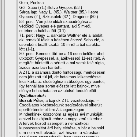
Gera, Penksa
Gól: Sabo (71.) illetve Gyepes (53.)
Sárga lap: Nagy L. (45.), Waltner (85.) illetve
Gyepes (2.), Szkukalek (32.), Dragóner (80.)
53. perc: Vén jobb oldali szabadrúgása a
védőkről Gyepes elé pattant, aki 5 m-ről,
estében a hálóba lőtt (0-1).
71. perc: Nagy L. sarkallta Waltner elé a labdát,
aki remekül tálalt a középen érkező Sabo elé, a
csereként beállt csatár 10 m-ről a bal sarokba
lőtt (1-1).
80. perc: Kenesei tört be a 16-oson belülre, ahol
ütközött Gyepessel, a játékvezető 11-est í­télt. A
megí­télt büntetőt a sértett a bal sarok felé rúgta,
Szűcs azonban hárí­tott.
A ZTE a számára döntő fontosságú mérkőzésen
nem játszott túl jól, de hatalmas lelkesedéssel
kicsikarta az elsőséghez szükséges egy pontot,
í­gy fennállása során először lett bajnok, mivel
előnye behozhatatlan az utolsó forduló előtt.
Nyilatkozatok:
Bozsik Péter
, a bajnok ZTE vezetőedzője: –
Csodálatos közönségünk segí­tségével sikerült
sporttörténelmet í­rni Zalaegerszegen.
Mindenkinek köszönöm az egész évi munkáját,
amivel hozzájárult ehhez a nagyszerű sikerhez.
A tervek között szerepelt a nemzetközi
kupaszereplést érő hely elérése, s bár a bajnoki
cí­m nem volt elvárás, azt hiszem a városban