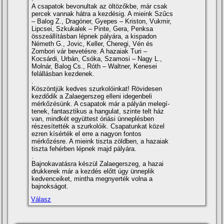
A csapatok bevonultak az öltözőkbe, már csak
percek vannak hátra a kezdésig. A mieink Szűcs
– Balog Z., Dragóner, Gyepes – Kriston, Vukmir,
Lipcsei, Szkukalek – Pinte, Gera, Penksa
összeállí­tásban lépnek pályára, a kispadon
Németh G., Jovic, Keller, Cheregi, Vén és
Zombori vár bevetésre. A hazaiak Turi –
Kocsárdi, Urbán, Csóka, Szamosi – Nagy L.,
Molnár, Balog Cs., Róth – Waltner, Kenesei
felállásban kezdenek.
.
Köszöntjük kedves szurkolóinkat! Rövidesen
kezdődik a Zalaegerszeg elleni idegenbeli
mérkőzésünk. A csapatok már a pályán melegí­
tenek, fantasztikus a hangulat, szinte telt ház
van, mindkét együttest óriási ünneplésben
részesí­tették a szurkolóik. Csapatunkat közel
ezren kí­sérték el erre a nagyon fontos
mérkőzésre. A mieink tiszta zöldben, a hazaiak
tiszta fehérben lépnek majd pályára.
.
Bajnokavatásra készül Zalaegerszeg, a hazai
drukkerek már a kezdés előtt úgy ünneplik
kedvenceiket, mintha megnyerték volna a
bajnokságot.
Válasz