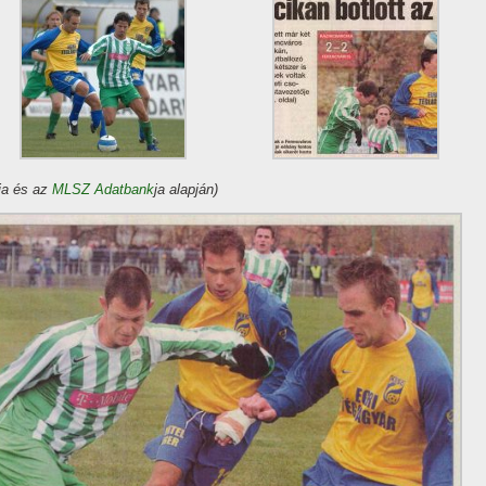
pja és az
MLSZ Adatbank
ja alapján)