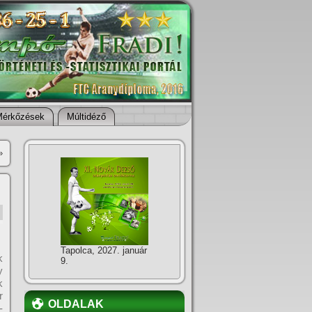
Mérkőzések
Múltidéző
»
Tapolca, 2027. január
k
9.
y
k
r
OLDALAK
­