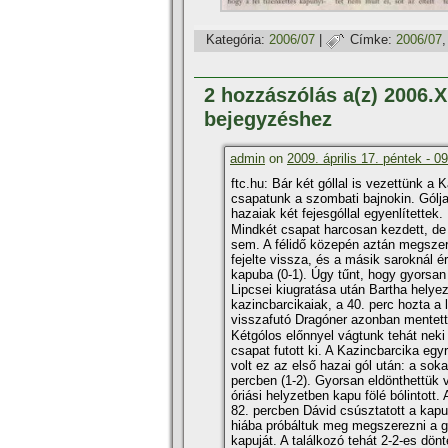
Kategória:
2006/07
|
Címke:
2006/07
2 hozzászólás a(z) 2006.X
bejegyzéshez
admin
on
2009. április 17. péntek - 0
ftc.hu: Bár két góllal is vezettünk a
csapatunk a szombati bajnokin. Gólja
hazaiak két fejesgóllal egyenlí­tettek.
Mindkét csapat harcosan kezdett, de
sem. A félidő közepén aztán megszer
fejelte vissza, és a másik saroknál ér
kapuba (0-1). Úgy tűnt, hogy gyorsan 
Lipcsei kiugratása után Bartha helye
kazincbarcikaiak, a 40. perc hozta a 
visszafutó Dragóner azonban mentett
Kétgólos előnnyel vágtunk tehát nek
csapat futott ki. A Kazincbarcika egyr
volt ez az első hazai gól után: a so
percben (1-2). Gyorsan eldönthettük 
óriási helyzetben kapu fölé bólintott.
82. percben Dávid csúsztatott a kapu
hiába próbáltuk meg megszerezni a g
kapuját. A találkozó tehát 2-2-es dö