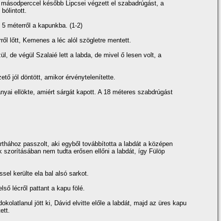
r másodperccel később Lipcsei végzett el szabadrúgást, a
bólintott.
 5 méterről a kapunkba. (1-2)
ről lőtt, Kemenes a léc alól szögletre mentett.
ül, de végül Szalaié lett a labda, de mivel ő lesen volt, a
ető jól döntött, amikor érvénytelení­tette.
Bányai ellökte, amiért sárgát kapott. A 18 méteres szabdrúgást
rthához passzolt, aki egyből továbbí­totta a labdát a középen
 szorí­tásában nem tudta erősen ellőni a labdát, í­gy Fülöp
ssel kerülte ela bal alsó sarkot.
ső lécről pattant a kapu fölé.
kolatlanul jött ki, Dávid elvitte előle a labdát, majd az üres kapu
ett.