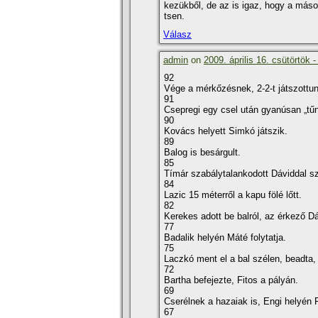
kezükből, de az is igaz, hogy a másod
tsen.
Válasz
admin
on
2009. április 16. csütörtök -
92
Vége a mérkőzésnek, 2-2-t játszottu
91
Csepregi egy csel után gyanúsan „tűnt
90
Kovács helyett Simkó játszik.
89
Balog is besárgult.
85
Tí­már szabálytalankodott Dáviddal s
84
Lazic 15 méterről a kapu fölé lőtt.
82
Kerekes adott be balról, az érkező D
77
Badalik helyén Máté folytatja.
75
Laczkó ment el a bal szélen, beadta, T
72
Bartha befejezte, Fitos a pályán.
69
Cserélnek a hazaiak is, Engi helyén F
67