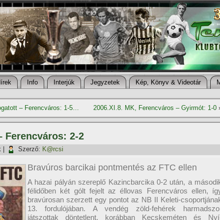
í­rek
Info
Interjúk
Jegyzetek
Kép, Könyv & Videotár
gatott – Ferencváros: 1-5…
2006.XI.8. MK, Ferencváros – Gyirmót: 1-0
– Ferencváros: 2-2
k
|
Szerző:
K@rcsi
Bravúros barcikai pontmentés az FTC ellen
A hazai pályán szereplő Kazincbarcika 0-2 után, a másodi
félidőben két gólt fejelt az éllovas Ferencváros ellen, í­g
bravúrosan szerzett egy pontot az NB II Keleti-csoportjána
13. fordulójában. A vendég zöld-fehérek harmadszo
játszottak döntetlent, korábban Kecskeméten és Nyí