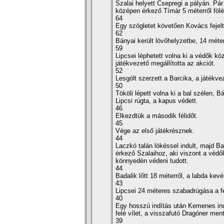
Szalai helyett Csepregi a pályán. Pá
középen érkező Tí­már 5 méterről fölé 
64
Egy szögletet követően Kovács fejelt
62
Bányai került lövőhelyzetbe, 14 méter
59
Lipcsei léphetett volna ki a védők köz
játékvezető megállí­totta az akciót.
52
Lesgólt szerzett a Barcika, a játékvez
50
Tököli lépett volna ki a bal szélen, 
Lipcsi rúgta, a kapus védett.
46
Elkezdtük a második félidőt.
45
Vége az első játékrésznek.
44
Laczkó talán lökéssel indult, majd Ba
érkező Szalaihoz, aki viszont a védők
könnyedén védeni tudott.
44
Badalik lőtt 18 méterről, a labda kevé
43
Lipcsei 24 méteres szabadrúgása a fel
40
Egy hosszú indí­tás után Kemenes indo
felé ví­let, a visszafutó Dragóner ment
39