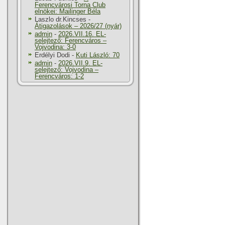
Ferencvárosi Torna Club
elnökei: Mailinger Béla
Laszlo dr.Kincses
-
Átigazolások – 2026/27 (nyár)
admin
-
2026.VII.16. EL-
selejtező: Ferencváros –
Vojvodina: 3-0
Erdélyi Dodi
-
Kuti László: 70
admin
-
2026.VII.9. EL-
selejtező: Vojvodina –
Ferencváros: 1-2