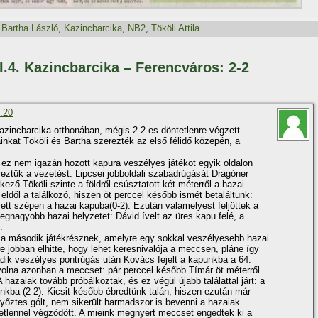
,
Bartha László
,
Kazincbarcika
,
NB2
,
Tököli Attila
I.4. Kazincbarcika – Ferencváros: 2-2
9:20
 Kazincbarcika otthonában, mégis 2-2-es döntetlenre végzett
inkat Tököli és Bartha szerezték az első félidő közepén, a
 ez nem igazán hozott kapura veszélyes játékot egyik oldalon
eztük a vezetést: Lipcsei jobboldali szabadrúgását Dragóner
kező Tököli szinte a földről csúsztatott két méterről a hazai
eldől a találkozó, hiszen öt perccel később ismét betaláltunk:
zett szépen a hazai kapuba(0-2). Ezután valamelyest feljöttek a
legnagyobb hazai helyzetet: Dávid í­velt az üres kapu felé, a
.
i a második játékrésznek, amelyre egy sokkal veszélyesebb hazai
e jobban elhitte, hogy lehet keresnivalója a meccsen, pláne í­gy
kadik veszélyes pontrúgás után Kovács fejelt a kapunkba a 64.
volna azonban a meccset: pár perccel később Tí­már öt méterről
 A hazaiak tovább próbálkoztak, és ez végül újabb találattal járt: a
nkba (2-2). Kicsit később ébredtünk talán, hiszen ezután már
yőztes gólt, nem sikerült harmadszor is bevenni a hazaiak
ntetlennel végződött. A mieink megnyert meccset engedtek ki a