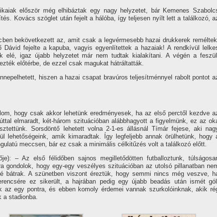
ikaiak először még elhibáztak egy nagy helyzetet, bár Kemenes Szabolc
tés. Kovács szöglet után fejelt a hálóba, í­gy teljesen nyí­lt lett a találkozó, a
ercben bekövetkezett az, amit csak a legvérmesebb hazai drukkerek reméltek
Dávid fejelte a kapuba, vagyis egyenlí­tettek a hazaiak! A rendkí­vül lelke
elé, igaz újabb helyzetet már nem tudtak kialakí­tani. A végén a feszül
yezték előtérbe, de ezzel csak magukat hátráltatták.
ünnepelhetett, hiszen a hazai csapat bravúros teljesí­tménnyel rabolt pontot a
om, hogy csak akkor lehetünk eredményesek, ha az első perctől kezdve a
úttal elmaradt, két-három szituációban alábbhagyott a figyelmünk, ez az ok
sztettünk. Sorsdöntő lehetett volna 2-1-es állásnál Tí­már fejese, aki nag
vül lehetőségeink, amik kimaradtak. Így legfeljebb annak örülhetünk, hogy 
ulatú meccsen, bár ez csak a minimális célkitűzés volt a találkozó előtt.
je): – Az első félidőben sajnos megilletődötten futballoztunk, túlságosa
arra gondolok, hogy egy-egy veszélyes szituációban az utolsó pillanatban ne
ggé bátrak. A szünetben viszont éreztük, hogy semmi nincs még veszve, h
erencsére ez sikerült, a hajrában pedig egy újabb beadás után ismét gól
k az egy pontra, és ebben komoly érdemei vannak szurkolóinknak, akik ré
k a stadionba.