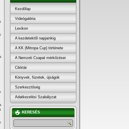
Kezdőlap
Videógaléria
s
Lexikon
s
A kezdetektől napjainkig
A KK (Mitropa Cup) története
a
A Nemzeti Csapat mérkőzései
Cikktár
Könyvek, füzetek, újságok
Szerkesztőség
k
Adatkezelési Szabályzat
a
s
KERESÉS
k