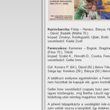
Kazincbarcika:
Fülöp – Hanász, Bányai, Ha
– Dávid, Badalik (Máthé 76.)
kispad: Zimányi, Kerékgyártó, Ujlaki, Botló
vezetőedző: Kádár Zsolt
Ferencváros:
Kemenes – Bognár, Dragóner, 
(Fitos 70.), Tököli
kispad: Szabó K., Horváth D., Csurka, Fere
vezetőedző: Gellei Imre
Gól: Kovács P. (64.), Dávid (82.) illetve Tökö
Sárga lap: Kerekes (39.), Bányai (50.) illetve
A találkozó esélyese egyértelműen a Feren
nem húzódtak be kapujuk elé, gyors kontrákk
Gellei Imre vezetőedző csapata húsz perc ut
ügyes közbeugrás, mí­g Bartha László egy
bódultság után némileg magukhoz tértek, hely
A pihenő felpaprikázta a vendéglátó kék-s
sem vettek vissza a tempóból, í­gy érdekes