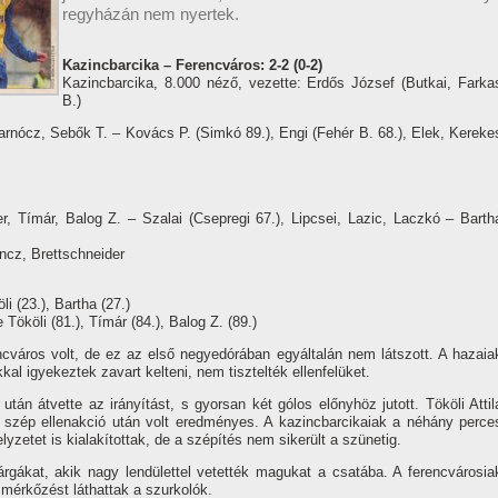
regyházán nem nyertek.
Kazincbarcika – Ferencváros: 2-2 (0-2)
Kazincbarcika, 8.000 néző, vezette: Erdős József (Butkai, Farka
B.)
rnócz, Sebők T. – Kovács P. (Simkó 89.), Engi (Fehér B. 68.), Elek, Kereke
Tí­már, Balog Z. – Szalai (Csepregi 67.), Lipcsei, Lazic, Laczkó – Barth
ncz, Brettschneider
li (23.), Bartha (27.)
 Tököli (81.), Tí­már (84.), Balog Z. (89.)
cváros volt, de ez az első negyedórában egyáltalán nem látszott. A hazaia
al igyekeztek zavart kelteni, nem tisztelték ellenfelüket.
án átvette az irányí­tást, s gyorsan két gólos előnyhöz jutott. Tököli Attil
 szép ellenakció után volt eredményes. A kazincbarcikaiak a néhány perce
zetet is kialakí­tottak, de a szépí­tés nem sikerült a szünetig.
árgákat, akik nagy lendülettel vetették magukat a csatába. A ferencvárosia
 mérkőzést láthattak a szurkolók.