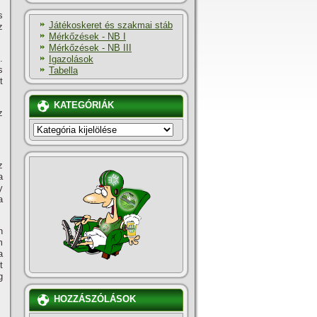
s
Játékoskeret és szakmai stáb
z
Mérkőzések - NB I
Mérkőzések - NB III
.
Igazolások
s
Tabella
t
KATEGÓRIÁK
z
KATEGÓRIÁK
z
a
y
a
n
m
a
t
g
HOZZÁSZÓLÁSOK