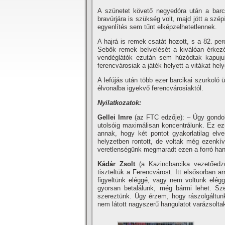
A szünetet követő negyedóra után a barc
bravúrjára is szükség volt, majd jött a szépí­
egyenlí­tés sem tűnt elképzelhetetlennek.
A hajrá is remek csatát hozott, s a 82. p
Sebők remek beí­velését a kiválóan érkező 
vendéglátók ezután sem húzódtak kapujuk 
ferencvárosiak a játék helyett a vitákat hel
A lefújás után több ezer barcikai szurkoló 
élvonalba igyekvő ferencvárosiaktól.
Nyilatkozatok:
Gellei Imre
(az FTC edzője): – Úgy gondol
utolsóig maximálisan koncentrálunk. Ez ez
annak, hogy két pontot gyakorlatilag elve
helyzetben rontott, de voltak még ezenkí­
veretlenségünk megmaradt ezen a forró hang
Kádár Zsolt
(a Kazincbarcika vezetőedző
tiszteltük a Ferencvárost. Itt elsősorban 
figyeltünk eléggé, vagy nem voltunk elé
gyorsan betalálunk, még bármi lehet. Sz
szereztünk. Úgy érzem, hogy rászolgáltun
nem látott nagyszerű hangulatot varázsolta