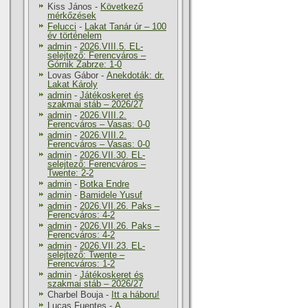
Kiss János
-
Következő
mérkőzések
Felucci
-
Lakat Tanár úr – 100
év történelem
admin
-
2026.VIII.5. EL-
selejtező: Ferencváros –
Górnik Zabrze: 1-0
Lovas Gábor
-
Anekdoták: dr.
Lakat Károly
admin
-
Játékoskeret és
szakmai stáb – 2026/27
admin
-
2026.VIII.2.
Ferencváros – Vasas: 0-0
admin
-
2026.VIII.2.
Ferencváros – Vasas: 0-0
admin
-
2026.VII.30. EL-
selejtező: Ferencváros –
Twente: 2-2
admin
-
Botka Endre
admin
-
Bamidele Yusuf
admin
-
2026.VII.26. Paks –
Ferencváros: 4-2
admin
-
2026.VII.26. Paks –
Ferencváros: 4-2
admin
-
2026.VII.23. EL-
selejtező: Twente –
Ferencváros: 1-2
admin
-
Játékoskeret és
szakmai stáb – 2026/27
Charbel Bouja
-
Itt a háboru!
Lucas Fuentes
-
A