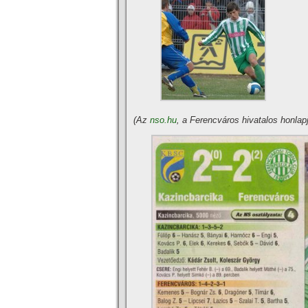
(Az
nso.hu
, a Ferencváros hivatalos honla