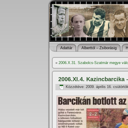
Adattár
Alberttól – Zsiborásig
H
«
2006.X.31. Szabolcs-Szatmár megye válo
2006.XI.4. Kazincbarcika 
Közzétéve:
2009. április 16. csütörtö