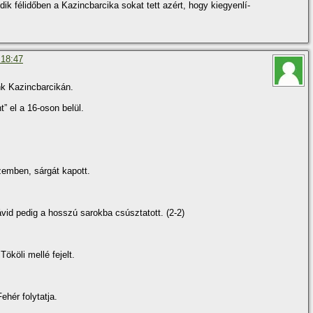
ik félidőben a Kazincbarcika sokat tett azért, hogy kiegyenlí­
 18:47
nk Kazincbarcikán.
” el a 16-oson belül.
zemben, sárgát kapott.
ávid pedig a hosszú sarokba csúsztatott. (2-2)
ököli mellé fejelt.
ehér folytatja.