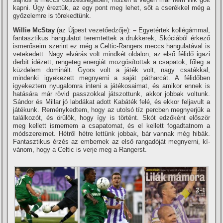
kapni. Úgy éreztük, az egy pont meg lehet, sőt a cserékkel még a
győzelemre is törekedtünk.
Willie McStay
(az Újpest vezetőedzője):
–
Egyetértek kollégámmal,
fantasztikus hangulatot teremtettek a drukkerek, Skóciából érkező
ismerőseim szerint ez még a Celtic-Rangers meccs hangulatával is
vetekedett. Nagy elvárás volt mindkét oldalon, az első félidő igazi
derbit idézett, rengeteg energiát mozgósí­tottak a csapatok, főleg a
küzdelem dominált. Gyors volt a játék volt, nagy csatákkal,
mindenki igyekezett megnyerni a saját pátharcát. A félidőben
igyekeztem nyugalomra inteni a játékosaimat, és amikor ennek is
hatására már rövid passzokkal játszottunk, akkor jobbak voltunk.
Sándor és Millar jó labdákat adott Kabáték felé, és ekkor feljavult a
játékunk. Reménykedtem, hogy az utolsó tí­z percben megnyerjük a
találkozót, és örülök, hogy í­gy is történt. Skót edzőként először
meg kellett ismernem a csapatomat, és el kellett fogadtatnom a
módszereimet. Hétről hétre lettünk jobbak, bár vannak még hibák.
Fantasztikus érzés az embernek az első rangadóját megnyerni, kí­
vánom, hogy a Celtic is verje meg a Rangerst.