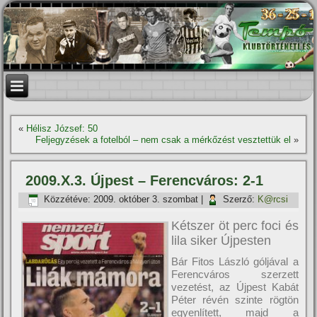
«
Hélisz József: 50
Feljegyzések a fotelból – nem csak a mérkőzést vesztettük el
»
2009.X.3. Újpest – Ferencváros: 2-1
Közzétéve:
2009. október 3. szombat
|
Szerző:
K@rcsi
Kétszer öt perc foci és
lila siker Újpesten
Bár Fitos László góljával a
Ferencváros szerzett
vezetést, az Újpest Kabát
Péter révén szinte rögtön
egyenlí­tett, majd a