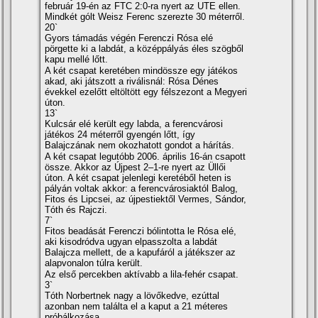
február 19-én az FTC 2:0-ra nyert az UTE ellen.
Mindkét gólt Weisz Ferenc szerezte 30 méterről.
20`
Gyors támadás végén Ferenczi Rósa elé
pörgette ki a labdát, a középpályás éles szögből
kapu mellé lőtt.
A két csapat keretében mindössze egy játékos
akad, aki játszott a riválisnál: Rósa Dénes
évekkel ezelőtt eltöltött egy félszezont a Megyeri
úton.
13`
Kulcsár elé került egy labda, a ferencvárosi
játékos 24 méterről gyengén lőtt, í­gy
Balajczának nem okozhatott gondot a hárí­tás.
A két csapat legutóbb 2006. április 16-án csapott
össze. Akkor az Újpest 2–1-re nyert az Üllői
úton. A két csapat jelenlegi keretéből heten is
pályán voltak akkor: a ferencvárosiaktól Balog,
Fitos és Lipcsei, az újpestiektől Vermes, Sándor,
Tóth és Rajczi.
7`
Fitos beadását Ferenczi bólintotta le Rósa elé,
aki kisodródva ugyan elpasszolta a labdát
Balajcza mellett, de a kapufáról a játékszer az
alapvonalon túlra került.
Az első percekben aktí­vabb a lila-fehér csapat.
3`
Tóth Norbertnek nagy a lövőkedve, ezúttal
azonban nem találta el a kaput a 21 méteres
próbálkozása.