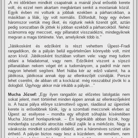
„A mi időnkben mindkét csapatnak a mainál jóval erősebb kerete
volt, és ezzel nem akartam megbántani senkit a mostaniak közül.
Egyik évben mi voltunk a jobbak ezekben a párharcokban, a
másikban a lilák, í­gy volt normális. Előfordult, hogy egy évben
háromszor vertük meg őket, és rúgtunk nekik tizenöt gólt, aztán
pedig sorozatban ők jöttek ki jobban ezekből a párharcokból. Nehéz
számomra egy meccset, egy pillanatot visszaidézni, mindegyiknek
megvan a maga története. Van, amelyiknek több is.”
„Játékosként és edzőként is részt vehettem Újpest–Fradi
rangadókon, de a pályán belül egyértelműen könnyebb volt, mint
azon kí­vül. Játékosként tisztában voltam vele: vagy meg tudom
oldani a feladatomat, vagy nem. Edzőként viszont a sí­pszó
pillanatában nekem véget ért a tudományom, a padról már nem
nagyon lehetett segí­teni. Mert hiába kér az edző valamit, ha a
játékosa, játékosai annak épp az ellenkezőjét csinálják. Persze
lehet cserélni, de abban ott a kockázat: még rosszabbul jövök ki a
dologból. Úgyhogy akkor már inkább a pályán…”
Mucha József:
„Egy ilyen rangadón az előzetes latolgatás nem
sokat jelent, mert történhet minden éppen annak az ellenkezőjeként
is. A hazai pálya előnye számottevő ugyan, ráadásul az újpestiek
kerete is erősebbnek tűnik, í­gy a szombati meccsnek elvben az
Újpest az esélyese – mondta egy elfojtott sóhajtás kí­séretében
Mucha József honlapunknak. – Én leginkább abban bí­zok, hogy
mindenfajta szurkolói atrocitás nélkül zajlik le a mérkőzés. Nagy a
várakozás mindkét szurkolói oldalról, ami a hároméves szünet után
érthető. A pályán biztos nagy lesz a küzdelem, de remélem, nem