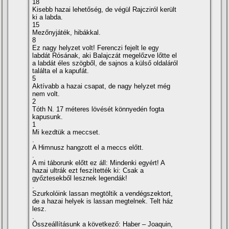
18
Kisebb hazai lehetőség, de végül Rajcziról került
ki a labda.
15
Mezőnyjáték, hibákkal.
8
Ez nagy helyzet volt! Ferenczi fejelt le egy
labdát Rósának, aki Balajczát megelőzve lőtte el
a labdát éles szögből, de sajnos a külső oldaláról
találta el a kapufát.
5
Aktí­vabb a hazai csapat, de nagy helyzet még
nem volt.
2
Tóth N. 17 méteres lövését könnyedén fogta
kapusunk.
1
Mi kezdtük a meccset.
.
A Himnusz hangzott el a meccs előtt.
.
A mi táborunk előtt ez áll: Mindenki egyért! A
hazai ultrák ezt feszí­tették ki: Csak a
győztesekből lesznek legendák!
.
Szurkolóink lassan megtöltik a vendégszektort,
de a hazai helyek is lassan megtelnek. Telt ház
lesz.
.
Összeállí­tásunk a következő: Haber – Joaquin,