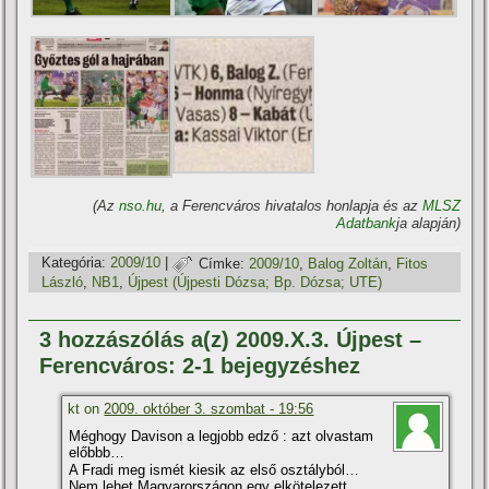
(Az
nso.hu
, a Ferencváros hivatalos honlapja és az
MLSZ
Adatbank
ja alapján)
Kategória:
2009/10
|
Címke:
2009/10
,
Balog Zoltán
,
Fitos
László
,
NB1
,
Újpest (Újpesti Dózsa; Bp. Dózsa; UTE)
3 hozzászólás a(z) 2009.X.3. Újpest –
Ferencváros: 2-1 bejegyzéshez
kt on
2009. október 3. szombat - 19:56
Méghogy Davison a legjobb edző : azt olvastam
előbbb…
A Fradi meg ismét kiesik az első osztályból…
Nem lehet Magyarországon egy elkötelezett,