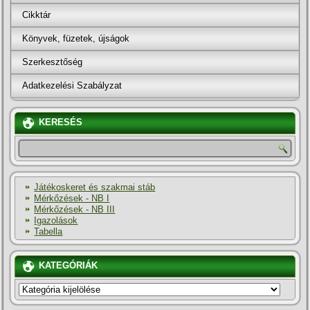
Cikktár
Könyvek, füzetek, újságok
Szerkesztőség
Adatkezelési Szabályzat
KERESÉS
Játékoskeret és szakmai stáb
Mérkőzések - NB I
Mérkőzések - NB III
Igazolások
Tabella
KATEGÓRIÁK
KATEGÓRIÁK