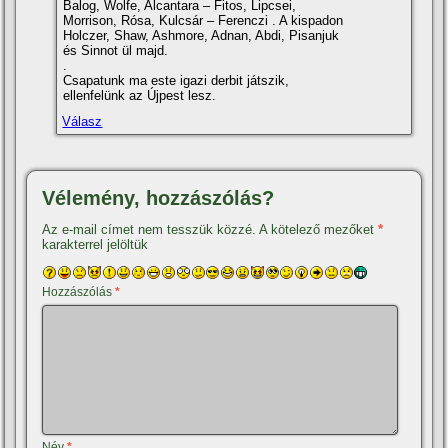
Balog, Wolfe, Alcantara – Fitos, Lipcsei,
Morrison, Rósa, Kulcsár – Ferenczi . A kispadon
Holczer, Shaw, Ashmore, Adnan, Abdi, Pisanjuk
és Sinnot ül majd.
.
Csapatunk ma este igazi derbit játszik,
ellenfelünk az Újpest lesz.
Válasz
Vélemény, hozzászólás?
Az e-mail címet nem tesszük közzé.
A kötelező mezőket
*
karakterrel jelöltük
Hozzászólás
*
Név
*