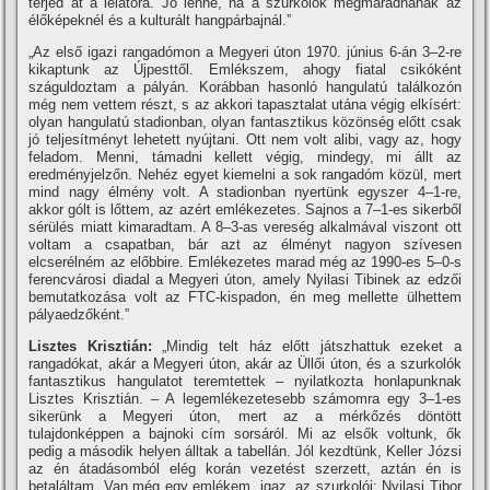
terjed át a lelátóra. Jó lenne, ha a szurkolók megmaradnának az
élőképeknél és a kulturált hangpárbajnál.”
„Az első igazi rangadómon a Megyeri úton 1970. június 6-án 3–2-re
kikaptunk az Újpesttől. Emlékszem, ahogy fiatal csikóként
száguldoztam a pályán. Korábban hasonló hangulatú találkozón
még nem vettem részt, s az akkori tapasztalat utána végig elkí­sért:
olyan hangulatú stadionban, olyan fantasztikus közönség előtt csak
jó teljesí­tményt lehetett nyújtani. Ott nem volt alibi, vagy az, hogy
feladom. Menni, támadni kellett végig, mindegy, mi állt az
eredményjelzőn. Nehéz egyet kiemelni a sok rangadóm közül, mert
mind nagy élmény volt. A stadionban nyertünk egyszer 4–1-re,
akkor gólt is lőttem, az azért emlékezetes. Sajnos a 7–1-es sikerből
sérülés miatt kimaradtam. A 8–3-as vereség alkalmával viszont ott
voltam a csapatban, bár azt az élményt nagyon szí­vesen
elcserélném az előbbire. Emlékezetes marad még az 1990-es 5–0-s
ferencvárosi diadal a Megyeri úton, amely Nyilasi Tibinek az edzői
bemutatkozása volt az FTC-kispadon, én meg mellette ülhettem
pályaedzőként.”
Lisztes Krisztián:
„Mindig telt ház előtt játszhattuk ezeket a
rangadókat, akár a Megyeri úton, akár az Üllői úton, és a szurkolók
fantasztikus hangulatot teremtettek – nyilatkozta honlapunknak
Lisztes Krisztián. – A legemlékezetesebb számomra egy 3–1-es
sikerünk a Megyeri úton, mert az a mérkőzés döntött
tulajdonképpen a bajnoki cí­m sorsáról. Mi az elsők voltunk, ők
pedig a második helyen álltak a tabellán. Jól kezdtünk, Keller Józsi
az én átadásomból elég korán vezetést szerzett, aztán én is
betaláltam. Van még egy emlékem, igaz, az szurkolói: Nyilasi Tibor