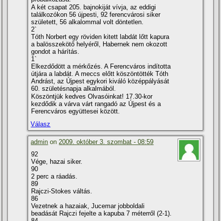
A két csapat 205. bajnokiját ví­vja, az eddigi
találkozókon 56 újpesti, 92 ferencvárosi siker
született, 56 alkalommal volt döntetlen.
2`
Tóth Norbert egy röviden kitett labdát lőtt kapura
a balösszekötő helyéről, Habernek nem okozott
gondot a hárí­tás.
1`
Elkezdődött a mérkőzés. A Ferencváros indí­totta
útjára a labdát. A meccs előtt köszöntötték Tóth
Andrást, az Újpest egykori kiváló középpályását
60. születésnapja alkalmából.
Köszöntjük kedves Olvasóinkat! 17.30-kor
kezdődik a várva várt rangadó az Újpest és a
Ferencváros együttesei között.
Válasz
admin
on
2009. október 3. szombat - 08:59
92
Vége, hazai siker.
90
2 perc a ráadás.
89
Rajczi-Stokes váltás.
86
Vezetnek a hazaiak, Jucemar jobboldali
beadását Rajczi fejelte a kapuba 7 méterről (2-1).
84