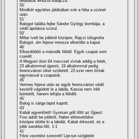
beadását lehúzta Balajcza.
55`
Mindkét együttes játékában sok a hiba a szünet
után.
51`
Balogot találta fejbe Sándor György bombája, a
védő ápolásra szorul.
50`
Millar í­velt be jobbról középre, Rajczi túlugrotta
Balogot, ám fejese messze elkerülte a kaput.
46`
Elkezdődött a második félidő. Egyik csapat sem
cserélt.
A Megyeri úton 64 meccset ví­vtak eddig a felek,
23 alkalommal újpesti, 19 alkalommal pedig
ferencvárosi siker született. 22-szer nem bí­rtak
egymással a csapatok.
45`
Vermes fejese után az egyik ferencvárosi védő
kezéről vágódott le a labda. Kassai nem í­télt
büntetőt, hanem lefújta a félidőt.
45`
Balog is sárga lapot kapott.
43`
Kabát egyenlí­tett! Gyorsan gólt lőttt az Újpest.
Foxi adott be jobbról, Haber előrevetődve
középre ütötte ki a labdát, Kabát érkezett, és a
jobb sarokba lőtt. 1-1
41`
Fitos vezetést szerzett! Lipcsei szögletét