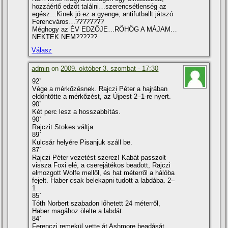
hozzáértő edzőt találni…szerencsétlenség az
egész…Kinek jó ez a gyenge, antifutballt játszó
Ferencváros…????????
Méghogy az ÉV EDZŐJE…RÖHÖG A MÁJAM…
NEKTEK NEM??????
Válasz
admin
on
2009. október 3. szombat - 17:30
92`
Vége a mérkőzésnek. Rajczi Péter a hajrában
eldöntötte a mérkőzést, az Újpest 2–1-re nyert.
90`
Két perc lesz a hosszabbí­tás.
90`
Rajczit Stokes váltja.
89`
Kulcsár helyére Pisanjuk száll be.
87`
Rajczi Péter vezetést szerez! Kabát passzolt
vissza Foxi elé, a cserejátékos beadott, Rajczi
elmozgott Wolfe mellől, és hat méterről a hálóba
fejelt. Haber csak belekapni tudott a labdába. 2–
1
85`
Tóth Norbert szabadon lőhetett 24 méterről,
Haber magához ölelte a labdát.
84`
Ferenczi remekül vette át Ashmore beadását,