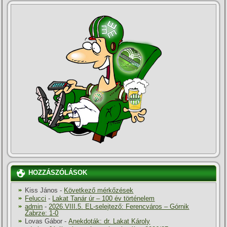
HOZZÁSZÓLÁSOK
Kiss János
-
Következő mérkőzések
Felucci
-
Lakat Tanár úr – 100 év történelem
admin
-
2026.VIII.5. EL-selejtező: Ferencváros – Górnik
Zabrze: 1-0
Lovas Gábor
-
Anekdoták: dr. Lakat Károly