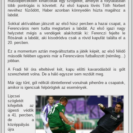
másodpercekben kiharcoltak egy szögletet, amelyet a folytatásban
több pontrúgás is követett. Az első kapura lövés Tóth Norbert
nevéhez fűződött, Haber azonban könnyedén húzta magához a
labdát.
Sokkal aktí­vabban játszott az első húsz percben a hazai csapat, a
Ferencváros nem tudta megtartani a labdát. Az első igazi nagy
helyzetet mégis a vendégek alakí­tották ki: Ferenczi fejelte le
Rósának a labdát, aki kisodródva csak a rövid kapufát találta el a
20. percben.
Ez a momentum aztán megváltoztatta a játék képét, az első félidő
második felében ugyanis már a Ferencváros futballozott (némileg…)
jobban.
A Fradi fél óra elteltével két, kapu előtti kavarodásból is gólt
szerezhetett volna. De a háló egyszer sem rezdült meg.
Már úgy tűnt, gól nélküli döntetlennel vonulnak pihenőre a csapatok,
amikor is igencsak felpörögtek az események.
Lipcsei
szögletét
kifejelték az
újpesti védők
a 41. percben,
de a
középpályás
újra