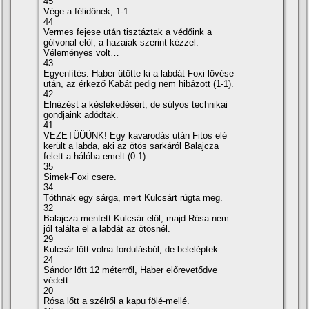
45
Vége a félidőnek, 1-1.
44
Vermes fejese után tisztáztak a védőink a
gólvonal elől, a hazaiak szerint kézzel.
Véleményes volt…
43
Egyenlí­tés. Haber ütötte ki a labdát Foxi lövése
után, az érkező Kabát pedig nem hibázott (1-1).
42
Elnézést a késlekedésért, de súlyos technikai
gondjaink adódtak.
41
VEZETÜÜÜNK! Egy kavarodás után Fitos elé
került a labda, aki az ötös sarkáról Balajcza
felett a hálóba emelt (0-1).
35
Simek-Foxi csere.
34
Tóthnak egy sárga, mert Kulcsárt rúgta meg.
32
Balajcza mentett Kulcsár elől, majd Rósa nem
jól találta el a labdát az ötösnél.
29
Kulcsár lőtt volna fordulásból, de beleléptek.
24
Sándor lőtt 12 méterről, Haber előrevetődve
védett.
20
Rósa lőtt a szélről a kapu fölé-mellé.