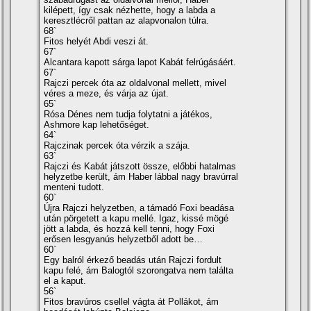
kilépett, í­gy csak nézhette, hogy a labda a
keresztlécről pattan az alapvonalon túlra.
68`
Fitos helyét Abdi veszi át.
67`
Alcantara kapott sárga lapot Kabát felrúgásáért.
67`
Rajczi percek óta az oldalvonal mellett, mivel
véres a meze, és várja az újat.
65`
Rósa Dénes nem tudja folytatni a játékos,
Ashmore kap lehetőséget.
64`
Rajczinak percek óta vérzik a szája.
63`
Rajczi és Kabát játszott össze, előbbi hatalmas
helyzetbe került, ám Haber lábbal nagy bravúrral
menteni tudott.
60`
Újra Rajczi helyzetben, a támadó Foxi beadása
után pörgetett a kapu mellé. Igaz, kissé mögé
jött a labda, és hozzá kell tenni, hogy Foxi
erősen lesgyanús helyzetből adott be…
60`
Egy balról érkező beadás után Rajczi fordult
kapu felé, ám Balogtól szorongatva nem találta
el a kaput.
56`
Fitos bravúros csellel vágta át Pollákot, ám