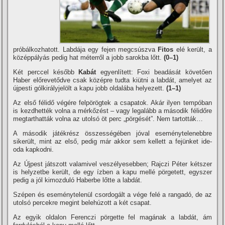
próbálkozhatott. Labdája egy fejen megcsúszva
Fitos
elé került, a
középpályás pedig hat méterről a jobb sarokba lőtt.
(0–1)
Két perccel később
Kabát
egyenlí­tett: Foxi beadását követően
Haber előrevetődve csak középre tudta kiütni a labdát, amelyet az
újpesti gólkirályjelölt a kapu jobb oldalába helyezett.
(1–1)
Az első félidő végére felpörögtek a csapatok. Akár ilyen tempóban
is kezdhették volna a mérkőzést – vagy legalább a második félidőre
megtarthatták volna az utolsó öt perc „pörgését”. Nem tartották…
A második játékrész összességében jóval eseménytelenebbre
sikerült, mint az első, pedig már akkor sem kellett a fejünket ide-
oda kapkodni.
Az Újpest játszott valamivel veszélyesebben; Rajczi Péter kétszer
is helyzetbe került, de egy í­zben a kapu mellé pörgetett, egyszer
pedig a jól kimozduló Haberbe lőtte a labdát.
Szépen és eseménytelenül csordogált a vége felé a rangadó, de az
utolsó percekre megint belehúzott a két csapat.
Az egyik oldalon Ferenczi pörgette fel magának a labdát, ám