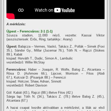
A mérkőzés:
Újpest – Ferencváros: 2-1 (1-1)
Szusza stadion, 11.000 néző, vezette: Kassai Viktor
(asszisztensek: Erős, Ring; tartalékjv.: Arany)
Újpest:
Balajcza – Vermes, Vaskó, Takács Z., Pollák – Simek (Foxi
35.), Sándor Gy., Millar (Jucemar 76.), Tóth N. – Rajczi (Stokes
89.), Kabát
kispad: Horváth T., Dudic, Simon A., Lambulic
vezetőedző: Willie McStay
Ferencváros:
Haber – Joaquin, R. Wolfe, Balog Z., Alcantara –
Rósa D. (Ashmore 66.), Lipcsei, Morrison – Fitos (Abdi
67.), Kulcsár D. (Pisanjuk 88.) – Ferenczi
kispad: Holczer, Shaw, Adnan, Sinnott
vezetőedző: Robert Davison
Gól: Kabát (43.), Rajczi (88.) illetve Fitos (42.)
Sárga lap: Tóth N. (34.), Takács Z. (78.) illetve Balog Z. (45.),
Alcantara (67.)
A hazai csapat kezdte aktí­vabban a mérkőzést, a lilák az első