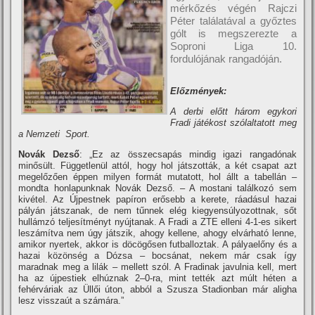
mérkőzés végén Rajczi
Péter találatával a győztes
gólt is megszerezte a
Soproni Liga 10.
fordulójának rangadóján.
Előzmények:
A derbi előtt három egykori
Fradi játékost szólaltatott meg
a Nemzeti Sport.
Novák Dezső
: „Ez az összecsapás mindig igazi rangadónak
minősült. Függetlenül attól, hogy hol játszották, a két csapat azt
megelőzően éppen milyen formát mutatott, hol állt a tabellán –
mondta honlapunknak Novák Dezső. – A mostani találkozó sem
kivétel. Az Újpestnek papí­ron erősebb a kerete, ráadásul hazai
pályán játszanak, de nem tűnnek elég kiegyensúlyozottnak, sőt
hullámzó teljesí­tményt nyújtanak. A Fradi a ZTE elleni 4-1-es sikert
leszámí­tva nem úgy játszik, ahogy kellene, ahogy elvárható lenne,
amikor nyertek, akkor is döcögősen futballoztak. A pályaelőny és a
hazai közönség a Dózsa – bocsánat, nekem már csak í­gy
maradnak meg a lilák – mellett szól. A Fradinak javulnia kell, mert
ha az újpestiek elhúznak 2–0-ra, mint tették azt múlt héten a
fehérváriak az Üllői úton, abból a Szusza Stadionban már aligha
lesz visszaút a számára.”