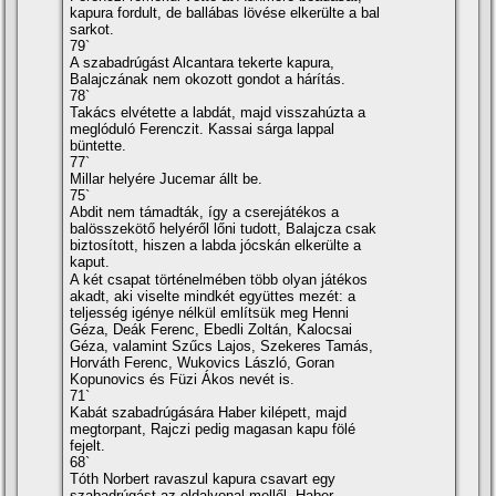
kapura fordult, de ballábas lövése elkerülte a bal
sarkot.
79`
A szabadrúgást Alcantara tekerte kapura,
Balajczának nem okozott gondot a hárí­tás.
78`
Takács elvétette a labdát, majd visszahúzta a
meglóduló Ferenczit. Kassai sárga lappal
büntette.
77`
Millar helyére Jucemar állt be.
75`
Abdit nem támadták, í­gy a cserejátékos a
balösszekötő helyéről lőni tudott, Balajcza csak
biztosí­tott, hiszen a labda jócskán elkerülte a
kaput.
A két csapat történelmében több olyan játékos
akadt, aki viselte mindkét együttes mezét: a
teljesség igénye nélkül emlí­tsük meg Henni
Géza, Deák Ferenc, Ebedli Zoltán, Kalocsai
Géza, valamint Szűcs Lajos, Szekeres Tamás,
Horváth Ferenc, Wukovics László, Goran
Kopunovics és Füzi Ákos nevét is.
71`
Kabát szabadrúgására Haber kilépett, majd
megtorpant, Rajczi pedig magasan kapu fölé
fejelt.
68`
Tóth Norbert ravaszul kapura csavart egy
szabadrúgást az oldalvonal mellől, Haber