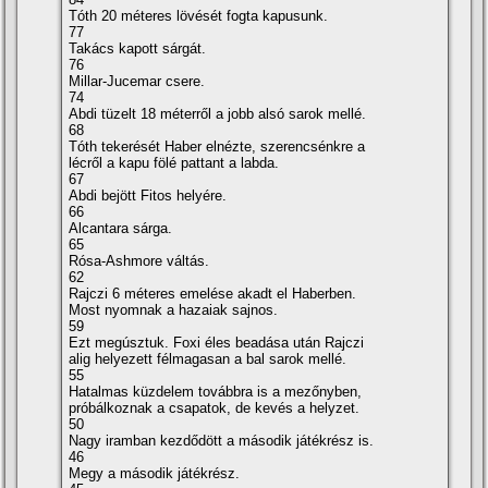
Tóth 20 méteres lövését fogta kapusunk.
77
Takács kapott sárgát.
76
Millar-Jucemar csere.
74
Abdi tüzelt 18 méterről a jobb alsó sarok mellé.
68
Tóth tekerését Haber elnézte, szerencsénkre a
lécről a kapu fölé pattant a labda.
67
Abdi bejött Fitos helyére.
66
Alcantara sárga.
65
Rósa-Ashmore váltás.
62
Rajczi 6 méteres emelése akadt el Haberben.
Most nyomnak a hazaiak sajnos.
59
Ezt megúsztuk. Foxi éles beadása után Rajczi
alig helyezett félmagasan a bal sarok mellé.
55
Hatalmas küzdelem továbbra is a mezőnyben,
próbálkoznak a csapatok, de kevés a helyzet.
50
Nagy iramban kezdődött a második játékrész is.
46
Megy a második játékrész.