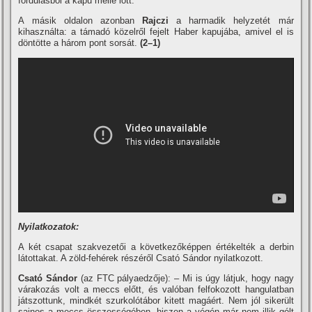
fordulásból a kapu mellé lőtt.
A másik oldalon azonban
Rajczi
a harmadik helyzetét már
kihasználta: a támadó közelről fejelt Haber kapujába, amivel el is
döntötte a három pont sorsát.
(2–1)
Nyilatkozatok:
A két csapat szakvezetői a következőképpen értékelték a derbin
látottakat. A zöld-fehérek részéről Csató Sándor nyilatkozott.
Csató Sándor
(az FTC pályaedzője): – Mi is úgy látjuk, hogy nagy
várakozás volt a meccs előtt, és valóban felfokozott hangulatban
játszottunk, mindkét szurkolótábor kitett magáért. Nem jól sikerült
sajnos a meccs összességében, hiszen a végén már nem illik gólt