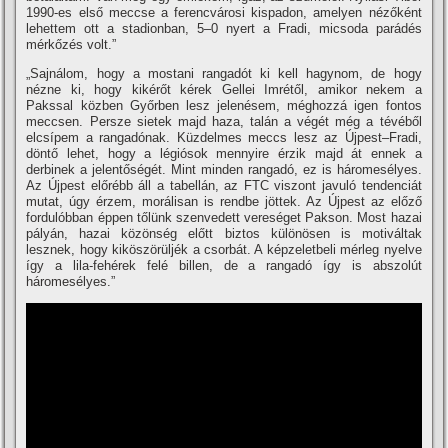
1990-es első meccse a ferencvárosi kispadon, amelyen nézőként
lehettem ott a stadionban, 5–0 nyert a Fradi, micsoda parádés
mérkőzés volt.”
„Sajnálom, hogy a mostani rangadót ki kell hagynom, de hogy
nézne ki, hogy kikérőt kérek Gellei Imrétől, amikor nekem a
Pakssal közben Győrben lesz jelenésem, méghozzá igen fontos
meccsen. Persze sietek majd haza, talán a végét még a tévéből
elcsí­pem a rangadónak. Küzdelmes meccs lesz az Újpest–Fradi,
döntő lehet, hogy a légiósok mennyire érzik majd át ennek a
derbinek a jelentőségét. Mint minden rangadó, ez is háromesélyes.
Az Újpest előrébb áll a tabellán, az FTC viszont javuló tendenciát
mutat, úgy érzem, morálisan is rendbe jöttek. Az Újpest az előző
fordulóbban éppen tőlünk szenvedett vereséget Pakson. Most hazai
pályán, hazai közönség előtt biztos különösen is motiváltak
lesznek, hogy kiköszörüljék a csorbát. A képzeletbeli mérleg nyelve
í­gy a lila-fehérek felé billen, de a rangadó í­gy is abszolút
háromesélyes.”