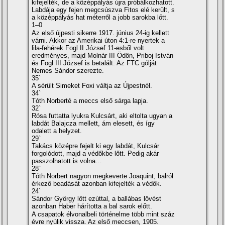
kifejelték, de a középpályás újra próbálkozhatott.
Labdája egy fejen megcsúszva Fitos elé került, s
a középpályás hat méterről a jobb sarokba lőtt.
1–0
Az első újpesti sikerre 1917. június 24-ig kellett
várni. Akkor az Amerikai úton 4:1-re nyertek a
lila-fehérek Fogl II József 11-esből volt
eredményes, majd Molnár III Ödön, Priboj István
és Fogl III József is betalált. Az FTC gólját
Nemes Sándor szerezte.
35`
A sérült Simeket Foxi váltja az Újpestnél.
34`
Tóth Norberté a meccs első sárga lapja.
32`
Rósa futtatta lyukra Kulcsárt, aki eltolta ugyan a
labdát Balajcza mellett, ám elesett, és í­gy
odalett a helyzet.
29`
Takács középre fejelt ki egy labdát, Kulcsár
forgolódott, majd a védőkbe lőtt. Pedig akár
passzolhatott is volna…
28`
Tóth Norbert nagyon megkeverte Joaquint, balról
érkező beadását azonban kifejelték a védők.
24`
Sándor György lőtt ezúttal, a ballábas lövést
azonban Haber hárí­totta a bal sarok előtt.
A csapatok élvonalbeli történelme több mint száz
évre nyúlik vissza. Az első meccsen, 1905.