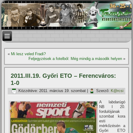
«
Mi lesz veled Fradi?
Feljegyzések a fotelból: Még mindig a második helyen
»
2011.III.19. Győri ETO – Ferencváros:
1-0
Közzétéve:
2011. március 19. szombat
|
Szerző:
K@rcsi
A labdarúgó
NB I 20.
fordulójának
szombat kora
esti
mérkőzésén a
Győri ETO