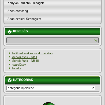
Könyvek, füzetek, újságok
Szerkesztőség
Adatkezelési Szabályzat
KERESÉS
Játékoskeret és szakmai stáb
Mérkőzések - NB I
Mérkőzések - NB III
Igazolások
Tabella
KATEGÓRIÁK
KATEGÓRIÁK