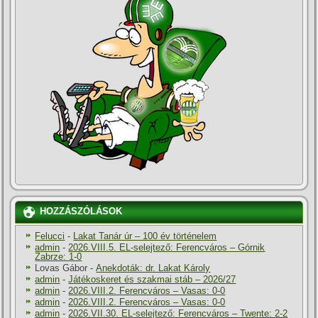
HOZZÁSZÓLÁSOK
Felucci
-
Lakat Tanár úr – 100 év történelem
admin
-
2026.VIII.5. EL-selejtező: Ferencváros – Górnik
Zabrze: 1-0
Lovas Gábor
-
Anekdoták: dr. Lakat Károly
admin
-
Játékoskeret és szakmai stáb – 2026/27
admin
-
2026.VIII.2. Ferencváros – Vasas: 0-0
admin
-
2026.VIII.2. Ferencváros – Vasas: 0-0
admin
-
2026.VII.30. EL-selejtező: Ferencváros – Twente: 2-2