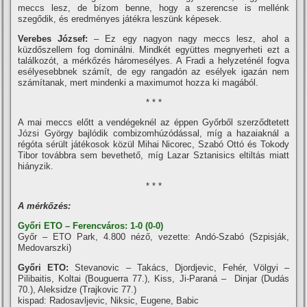
meccs lesz, de bí­zom benne, hogy a szerencse is mellénk
szegődik, és eredményes játékra leszünk képesek.
Verebes József:
– Ez egy nagyon nagy meccs lesz, ahol a
küzdőszellem fog dominálni. Mindkét együttes megnyerheti ezt a
találkozót, a mérkőzés háromesélyes. A Fradi a helyzeténél fogva
esélyesebbnek számí­t, de egy rangadón az esélyek igazán nem
számí­tanak, mert mindenki a maximumot hozza ki magából.
* * *
A mai meccs előtt a vendégeknél az éppen Győrből szerződtetett
Józsi György bajlódik combizomhúzódással, mí­g a hazaiaknál a
régóta sérült játékosok közül Mihai Nicorec, Szabó Ottó és Tokody
Tibor továbbra sem bevethető, mí­g Lazar Sztanisics eltiltás miatt
hiányzik.
* * *
A mérkőzés:
Győri ETO – Ferencváros: 1-0 (0-0)
Győr – ETO Park, 4.800 néző, vezette: Andó-Szabó (Szpisják,
Medovarszki)
Győri ETO:
Stevanovic – Takács, Djordjevic, Fehér, Völgyi –
Pilibaitis, Koltai (Bouguerra 77.), Kiss, Ji-Paraná – Dinjar (Dudás
70.), Aleksidze (Trajkovic 77.)
kispad: Radosavljevic, Niksic, Eugene, Babic