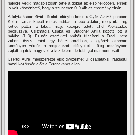
hálóőre végig magabiztosan tette a dolgát az első félidőben, ennek
is volt köszönhető, hogy a szünetben 0–0 állt az eredményjelzőn.
A folytatásban rövid idő alatt előnybe került a Győr. Az 50. percben
Koltai Tamás kapott remek indí­tást a jobb oldalon, megvárta mí­g
kettőt pattan a labda, majd középre adott, ahol Alekszidze
becsúszva, Csizmadia Csaba és Dragóner Attila között lőtt a
hálóba (1–0). Ezután cserékkel próbált frissí­teni a Fradi, nem
zuhant össze, mint egy héttel korábban, a győriek azonban
keményen védték a megszerzett előnyüket. Főleg mezőnyben
zajlott a játék, nagy volt a küzdelem, de több gól már nem esett.
Csertői Aurél megszerezte első győzelmét új csapatával, ráadásul
hazai közönség előtt a Ferencváros ellen.