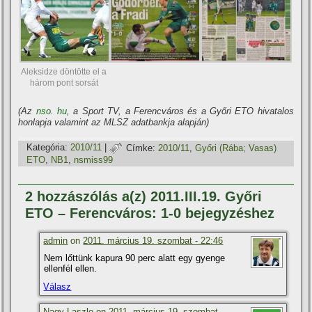
Aleksidze döntötte el a
három pont sorsát
(Az
nso. hu
, a Sport TV, a Ferencváros és a Győri ETO hivatalos
honlapja valamint az MLSZ adatbankja alapján)
Kategória:
2010/11
|
Címke:
2010/11
,
Győri (Rába; Vasas)
ETO
,
NB1
,
nsmiss99
2 hozzászólás a(z) 2011.III.19. Győri
ETO – Ferencváros: 1-0 bejegyzéshez
admin
on
2011. március 19. szombat - 22:46
Nem lőttünk kapura 90 perc alatt egy gyenge
ellenfél ellen.
Válasz
Nagy Laszlo on
2011. március 19. szombat -