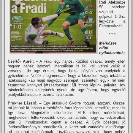
Rati Aleksidze
50. percben
szerzett
góljával 1–0-ra
legyőzte a
Ferencvárost.
* * *
Mérkőzés
előtti
nyilatkozatok:
Csertői Aurél:
– A Fradi egy hajtós, küzdős csapat, amely ellen
nagyon nehéz játszani. Mentálisan is fel kell venni velük a
versenyt, de úgy érzem, hogy hazai pályán van esélyünk a
győzelemre. Nehéz megmondani, hogy a küzdelem vagy inkább a
játékosság kap majd nagyobb szerepet, szerintem egyik fél sem
számí­that könnyed játszadozásra. Mi itthon lépünk pályára, í­gy
mindenképpen szeretnénk nyerni, de úgy érzem, hogy egyenlő
esélyekkel indulunk ezen a találkozón.
Prukner László:
– Egy átalakuló Győrrel fogunk játszani. Ősszel
mi jöttünk ki jobban a mérkőzés fordulópontjaiból, reméljük, most is
í­gy lesz. Megnéztük ellenfelünk MTK elleni mérkőzését,
megfelelően feltérképeztük őket, az látható, hogy az edzőváltás
után új impulzusokat kapott a csapat. A Győr bőséges, jó
játékosállománnyal rendelkezik, a keret sok variációs lehetőségre
ad alkalmat kollégámnak. Tisztában vagyunk vele, hogy nehéz