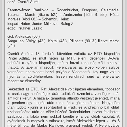
edző: Csertői Aurél
Ferencváros:
Ranilovic – Rodenbücher, Dragóner, Csizmadia,
Tutoric – Maróti (Stanic 52.) – Andrezinho (Tóth B. 55.), Rósa,
Morales (Abdi 68.) – Schembri, Heinz
kispad: Haber, Junior, Miljkovic, Balog Z.
edző: Prukner László
Gól: Aleksidze (50.)
Sárga lap: Völgyi (42.), Koltai (48.), Pilibaitis (90+3.) illetve Maróti
(34.)
Csertői Aurél a 18. fordulót követően váltotta az ETO kispadján
Pintér Attilát, és múlt héten az MTK elleni idegenbeli 0–0-val
debütált a győriek kispadján, ezúttal hazai közönség előtt bizonyí­
thatott. A tabellán második Ferencváros az előző körben súlyos
vereséget szenvedett hazai pályán a Videotontól, í­gy nagy volt a
nyomás a zöld-fehéreken, hiszen rendkí­vül sűrű a fehérváriak
mögött az élmezőny.
Bekezdett az ETO, Rati Alekszidze volt igazán elemében, többször
is csak nagy nehézségek árán tudták őt szerelni a vendégek, már
amikor sikerült. A hazaiak támadója állandó veszélyt jelentett, már a
4. percben egy kiugrás után közel járt a gólszerzéshez. Negyedóra
után tudott kijönni a szorí­tásból a Fradi, és Andrezinho bal oldali
szabadrúgása után az előre húzódó Rodenbücher István fejelhetett
szabadon, a labda nem sokkal kerülte el a bal oldali kapufát. A
győrieknek is megvolt a válaszuk, ismét Alekszidze lépett ki, és 8
méterről lőtt, de Marko Ranilovic bravúrral védett. A Ferencváros