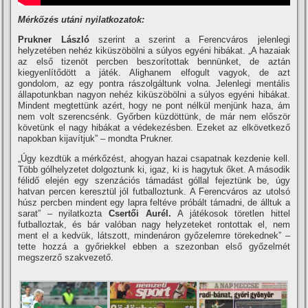
Mérkőzés utáni nyilatkozatok:
Prukner László
szerint a szerint a Ferencváros jelenlegi
helyzetében nehéz kiküszöbölni a súlyos egyéni hibákat. „A hazaiak
az első tizenöt percben beszorí­tottak bennünket, de aztán
kiegyenlí­tődött a játék. Alighanem elfogult vagyok, de azt
gondolom, az egy pontra rászolgáltunk volna. Jelenlegi mentális
állapotunkban nagyon nehéz kiküszöbölni a súlyos egyéni hibákat.
Mindent megtettünk azért, hogy ne pont nélkül menjünk haza, ám
nem volt szerencsénk. Győrben küzdöttünk, de már nem először
követünk el nagy hibákat a védekezésben. Ezeket az elkövetkező
napokban kijaví­tjuk” – mondta Prukner.
„Úgy kezdtük a mérkőzést, ahogyan hazai csapatnak kezdenie kell.
Több gólhelyzetet dolgoztunk ki, igaz, ki is hagytuk őket. A második
félidő elején egy szenzációs támadást góllal fejeztünk be, úgy
hatvan percen keresztül jól futballoztunk. A Ferencváros az utolsó
húsz percben mindent egy lapra feltéve próbált támadni, de álltuk a
sarat” – nyilatkozta
Csertői Aurél.
A játékosok töretlen hittel
futballoztak, és bár valóban nagy helyzeteket rontottak el, nem
ment el a kedvük, látszott, mindenáron győzelemre törekednek” –
tette hozzá a győriekkel ebben a szezonban első győzelmét
megszerző szakvezető.