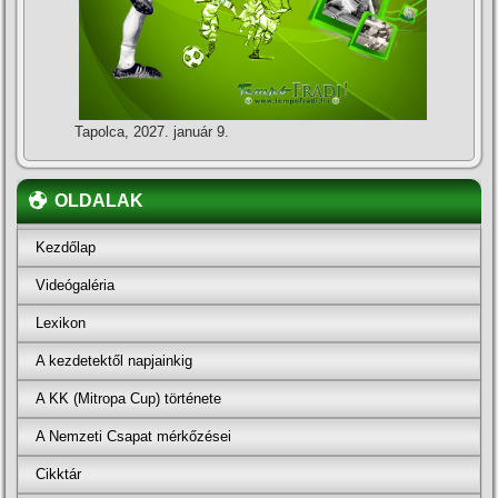
Tapolca, 2027. január 9.
OLDALAK
Kezdőlap
Videógaléria
Lexikon
A kezdetektől napjainkig
A KK (Mitropa Cup) története
A Nemzeti Csapat mérkőzései
Cikktár