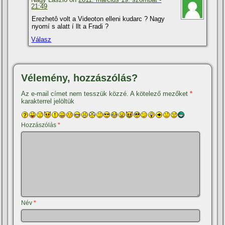
21:49
Erezhetô volt a Videoton elleni kudarc ? Nagy
nyomí s alatt í llt a Fradi ?
Válasz
Vélemény, hozzászólás?
Az e-mail címet nem tesszük közzé.
A kötelező mezőket
*
karakterrel jelöltük
Hozzászólás
*
Név
*