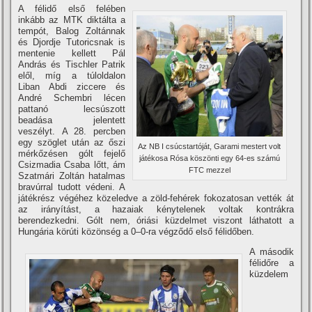
A félidő első felében
inkább az MTK diktálta a
tempót, Balog Zoltánnak
és Djordje Tutoricsnak is
mentenie kellett Pál
András és Tischler Patrik
elől, mí­g a túloldalon
Liban Abdi ziccere és
André Schembri lécen
pattanó lecsúszott
beadása jelentett
veszélyt. A 28. percben
egy szöglet után az őszi
Az NB I csúcstartóját, Garami mestert volt
mérkőzésen gólt fejelő
játékosa Rósa köszönti egy 64-es számú
Csizmadia Csaba lőtt, ám
FTC mezzel
Szatmári Zoltán hatalmas
bravúrral tudott védeni. A
játékrész végéhez közeledve a zöld-fehérek fokozatosan vették át
az irányí­tást, a hazaiak kénytelenek voltak kontrákra
berendezkedni. Gólt nem, óriási küzdelmet viszont láthatott a
Hungária körúti közönség a 0–0-ra végződő első félidőben.
A második
félidőre a
küzdelem