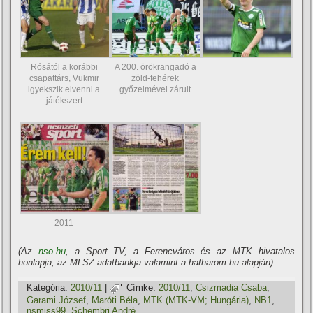
Rósától a korábbi
A 200. örökrangadó a
csapattárs, Vukmir
zöld-fehérek
igyekszik elvenni a
győzelmével zárult
játékszert
2011
(Az
nso.hu
, a Sport TV, a Ferencváros és az MTK hivatalos
honlapja, az MLSZ adatbankja valamint a hatharom.hu alapján)
Kategória:
2010/11
|
Címke:
2010/11
,
Csizmadia Csaba
,
Garami József
,
Maróti Béla
,
MTK (MTK-VM; Hungária)
,
NB1
,
nsmiss99
,
Schembri André