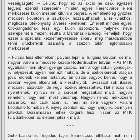
vezérigazgató. – Célunk, hogy ez az akció ne csak egyszeri
legyen: ezentúl szeretnénk minden egyes Ferencváros elleni
mérkőzésre külön mezben kifutni a pályára. A remélhetőleg győztes
meccset követően a szurkolók hozzájuthatnak a relikviákhoz,
méghozzá jótékonysági árverés keretében. Emellett minden egyes
Örökrangadónak lesz egy külön szponzora, melynek neve
szerepelhet a mezen, ezúttal a Maromas kávécég. Reméljük, hogy
ezzel a speciális kezdeményezéssel sikerül még maradandóbbá
tenni drukkereink számára a szezon talán legfontosabb
mérkőzését!
– Furcsa lesz ellenfélként pályára lépni a Hungária körúton, de már
nagyon várom a meccset- kezdte
Rodenbücher István
. – Az MTK
egyáltalán nem olyan gyenge csapat, mint ahogy sokan gondolják.
A helyezésük ugyan nem ezt mutatja, de a játékoskeretük alapján
jóval előrébb kellene tartaniuk, én biztos vagyok benne, hogy a
szezon végére elkerülnek a kiesőhelyről. Tavasszal sok ikszes
meccset játszottak, de végül ezeket elvesztették. Hat meccs óta
nyeretlenek, nyilván ez a sorozat megszakad majd, nagyon
remélem, hogy nem most vasárnap. Nagyon nehéz mérkőzésre
számí­tok, már csak azért is, mert mi sem vagyunk valami
kirobbanó formában. A lényeg azonban az, hogy nyerjünk, bármilyen
játékkal. Borzalmasan nehéz dolgunk lesz, hiszen az MTK
tulajdonképpen az életéért játszik majd.
* * *
Sütő László és Hegedüs Lajos kétmeccses eltiltása miatt nem