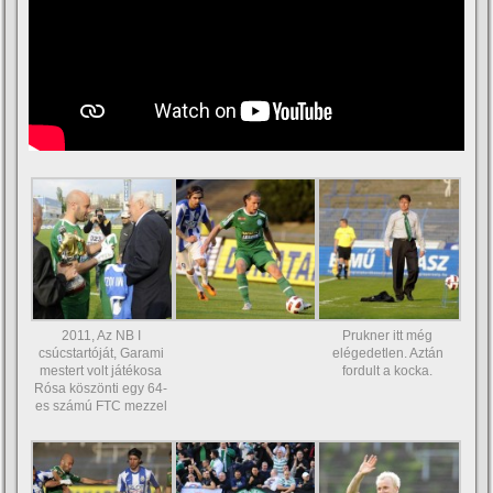
2011, Az NB I
Prukner itt még
csúcstartóját, Garami
elégedetlen. Aztán
mestert volt játékosa
fordult a kocka.
Rósa köszönti egy 64-
es számú FTC mezzel