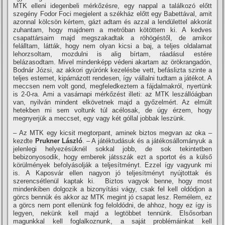
MTK elleni idegenbeli mérkőzésre, egy nappal a találkozó előtt
szegény Fodor Foci megjelent a székház előtt egy Babettával, amit
azonnal kölcsön kértem, gázt adtam és azzal a lendülettel akkorát
zuhantam, hogy majdnem a metróban kötöttem ki. A kedves
csapattársaim majd megszakadtak a röhögéstől, de amikor
felálltam, látták, hogy nem olyan kicsi a baj, a teljes oldalamat
lehorzsoltam, mozdulni is alig bí­rtam, ráadásul estére
belázasodtam. Mivel mindenképp védeni akartam az örökrangadón,
Bodnár Józsi, az akkori gyúrónk kezelésbe vett, befáslizta szinte a
teljes estemet, kipárnázott rendesen, í­gy vállalni tudtam a játékot. A
meccsen nem volt gond, megfeledkeztem a fájdalmakról, nyertünk
is 2-0-ra. Ami a vasárnapi mérkőzést illeti: az MTK leszállóágban
van, nyilván mindent elkövetnek majd a győzelmért. Az elmúlt
hetekben mi sem voltunk túl acélosak, de úgy érzem, hogy
megnyerjük a meccset, egy vagy két góllal jobbak leszünk.
– Az MTK egy kicsit megtorpant, aminek biztos megvan az oka –
kezdte
Prukner László
. – A játéktudásuk és a játékosállományuk a
jelenlegi helyezésüknél sokkal jobb, de sok tekintetben
bebizonyosodik, hogy emberek játsszák ezt a sportot és a külső
körülmények befolyásolják a teljesí­tményt. Ezzel í­gy vagyunk mi
is. A Kaposvár ellen nagyon jó teljesí­tményt nyújtottak és
szerencsétlenül kaptak ki. Biztos vagyok benne, hogy most
mindenkiben dolgozik a bizonyí­tási vágy, csak fel kell oldódjon a
görcs bennük és akkor az MTK megint jó csapat lesz. Remélem, ez
a görcs nem pont ellenünk fog feloldódni, de ahhoz, hogy ez í­gy is
legyen, nekünk kell majd a legtöbbet tennünk. Elsősorban
magunkkal kell foglalkoznunk, a saját problémáinkat kell