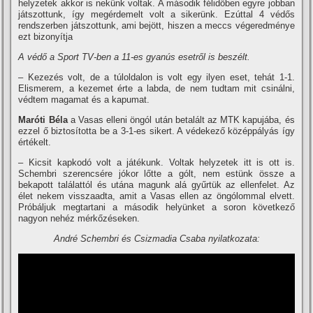
helyzetek akkor is nekünk voltak. A második félidőben egyre jobban
játszottunk, í­gy megérdemelt volt a sikerünk. Ezúttal 4 védős
rendszerben játszottunk, ami bejött, hiszen a meccs végeredménye
ezt bizonyí­tja
A védő a Sport TV-ben a 11-es gyanús esetről is beszélt.
– Kezezés volt, de a túloldalon is volt egy ilyen eset, tehát 1-1.
Elismerem, a kezemet érte a labda, de nem tudtam mit csinálni,
védtem magamat és a kapumat.
Maróti Béla
a Vasas elleni öngól után betalált az MTK kapujába, és
ezzel ő biztosí­totta be a 3-1-es sikert. A védekező középpályás í­gy
értékelt.
– Kicsit kapkodó volt a játékunk. Voltak helyzetek itt is ott is.
Schembri szerencsére jókor lőtte a gólt, nem estünk össze a
bekapott találattól és utána magunk alá gyűrtük az ellenfelet. Az
élet nekem visszaadta, amit a Vasas ellen az öngólommal elvett.
Próbáljuk megtartani a második helyünket a soron következő
nagyon nehéz mérkőzéseken.
André Schembri és Csizmadia Csaba nyilatkozata: