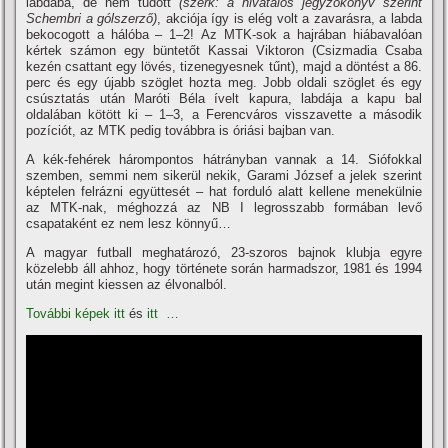
labdába, de nem tudott
(szerk: a hivatalos jegyzőkönyv szerint
Schembri a gólszerző)
, akciója í­gy is elég volt a zavarásra, a labda
bekocogott a hálóba – 1–2! Az MTK-sok a hajrában hiábavalóan
kértek számon egy büntetőt Kassai Viktoron (Csizmadia Csaba
kezén csattant egy lövés, tizenegyesnek tűnt), majd a döntést a 86.
perc és egy újabb szöglet hozta meg. Jobb oldali szöglet és egy
csúsztatás után Maróti Béla í­velt kapura, labdája a kapu bal
oldalában kötött ki – 1–3, a Ferencváros visszavette a második
pozí­ciót, az MTK pedig továbbra is óriási bajban van.
A kék-fehérek hárompontos hátrányban vannak a 14. Siófokkal
szemben, semmi nem sikerül nekik, Garami József a jelek szerint
képtelen felrázni együttesét – hat forduló alatt kellene menekülnie
az MTK-nak, méghozzá az NB I legrosszabb formában levő
csapataként ez nem lesz könnyű…
A magyar futball meghatározó, 23-szoros bajnok klubja egyre
közelebb áll ahhoz, hogy története során harmadszor, 1981 és 1994
után megint kiessen az élvonalból.
További képek itt
és
itt …