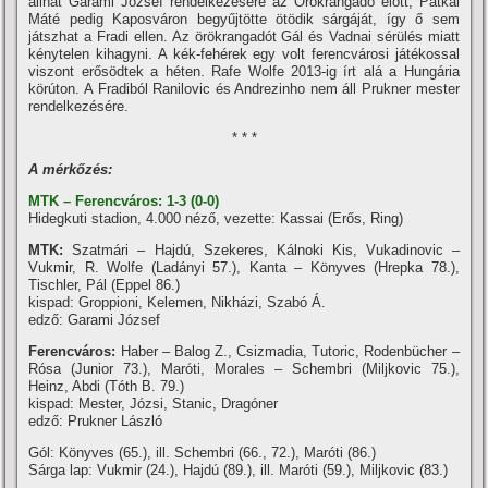
állhat Garami József rendelkezésére az Örökrangadó előtt, Pátkai
Máté pedig Kaposváron begyűjtötte ötödik sárgáját, í­gy ő sem
játszhat a Fradi ellen. Az örökrangadót Gál és Vadnai sérülés miatt
kénytelen kihagyni. A kék-fehérek egy volt ferencvárosi játékossal
viszont erősödtek a héten. Rafe Wolfe 2013-ig í­rt alá a Hungária
körúton. A Fradiból Ranilovic és Andrezinho nem áll Prukner mester
rendelkezésére.
* * *
A mérkőzés:
MTK – Ferencváros: 1-3 (0-0)
Hidegkuti stadion, 4.000 néző, vezette: Kassai (Erős, Ring)
MTK:
Szatmári – Hajdú, Szekeres, Kálnoki Kis, Vukadinovic –
Vukmir, R. Wolfe (Ladányi 57.), Kanta – Könyves (Hrepka 78.),
Tischler, Pál (Eppel 86.)
kispad: Groppioni, Kelemen, Nikházi, Szabó Á.
edző: Garami József
Ferencváros:
Haber – Balog Z., Csizmadia, Tutoric, Rodenbücher –
Rósa (Junior 73.), Maróti, Morales – Schembri (Miljkovic 75.),
Heinz, Abdi (Tóth B. 79.)
kispad: Mester, Józsi, Stanic, Dragóner
edző: Prukner László
Gól: Könyves (65.), ill. Schembri (66., 72.), Maróti (86.)
Sárga lap: Vukmir (24.), Hajdú (89.), ill. Maróti (59.), Miljkovic (83.)