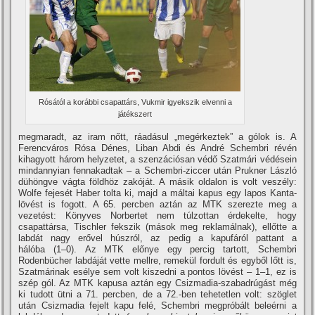
Rósától a korábbi csapattárs, Vukmir igyekszik elvenni a
játékszert
megmaradt, az iram nőtt, ráadásul „megérkeztek” a gólok is. A
Ferencváros Rósa Dénes, Liban Abdi és André Schembri révén
kihagyott három helyzetet, a szenzációsan védő Szatmári védésein
mindannyian fennakadtak – a Schembri-ziccer után Prukner László
dühöngve vágta földhöz zakóját. A másik oldalon is volt veszély:
Wolfe fejesét Haber tolta ki, majd a máltai kapus egy lapos Kanta-
lövést is fogott. A 65. percben aztán az MTK szerezte meg a
vezetést: Könyves Norbertet nem túlzottan érdekelte, hogy
csapattársa, Tischler fekszik (mások meg reklamálnak), ellőtte a
labdát nagy erővel húszról, az pedig a kapufáról pattant a
hálóba (1–0). Az MTK előnye egy percig tartott, Schembri
Rodenbücher labdáját vette mellre, remekül fordult és egyből lőtt is,
Szatmárinak esélye sem volt kiszedni a pontos lövést – 1–1, ez is
szép gól. Az MTK kapusa aztán egy Csizmadia-szabadrúgást még
ki tudott ütni a 71. percben, de a 72.-ben tehetetlen volt: szöglet
után Csizmadia fejelt kapu felé, Schembri megpróbált beleérni a