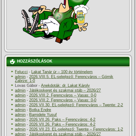
HOZZÁSZÓLÁSOK
Felucci
-
Lakat Tanár úr – 100 év történelem
admin
-
2026.VIII.5. EL-selejtező: Ferencváros – Górnik
Zabrze: 1-0
Lovas Gábor
-
Anekdoták: dr. Lakat Károly
admin
-
Játékoskeret és szakmai stáb – 2026/27
admin
-
2026.VIII.2. Ferencváros – Vasas: 0-0
admin
-
2026.VIII.2. Ferencváros – Vasas: 0-0
admin
-
2026.VII.30. EL-selejtező: Ferencváros – Twente: 2-2
admin
-
Botka Endre
admin
-
Bamidele Yusuf
admin
-
2026.VII.26. Paks – Ferencváros: 4-2
admin
-
2026.VII.26. Paks – Ferencváros: 4-2
admin
-
2026.VII.23. EL-selejtező: Twente – Ferencváros: 1-2
admin
-
Játékoskeret és szakmai stáb – 2026/27