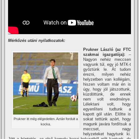
Mérkőzés utáni nyilatkozatok:
Prukner László (az FTC
szakmai igazgatója):
–
Nagyon nehéz meccsen
vagyunk túl, egy jó MTK-t
győztünk le. Át tudom
érezni, milyen nehéz
helyzetben van kollégám,
hiszen voltam már én is
úgy, hogy jól játszottunk,
küzdöttünk, de ennek
nem volt eredménye.
Lélektani volt, hogy
egyenlí­teni tudtunk a
kapott gól után. Előtte is
sokat tettünk azért, hogy
Prukner itt még elégedetlen. Aztán fordult a
magunk javára fordí­tsuk a
kocka.
meccset, nagy
helyzeteket hagytunk ki.
Jött a büntetés, az első komoly hazai helyzetből gólt kaptunk, de