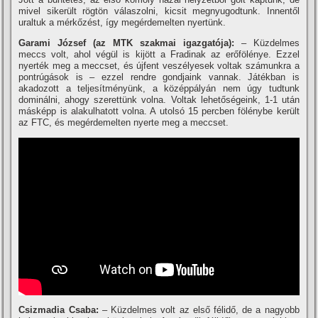
mivel sikerült rögtön válaszolni, kicsit megnyugodtunk. Innentől
uraltuk a mérkőzést, í­gy megérdemelten nyertünk.
Garami József (az MTK szakmai igazgatója):
– Küzdelmes
meccs volt, ahol végül is kijött a Fradinak az erőfölénye. Ezzel
nyerték meg a meccset, és újfent veszélyesek voltak számunkra a
pontrúgások is – ezzel rendre gondjaink vannak. Játékban is
akadozott a teljesí­tményünk, a középpályán nem úgy tudtunk
dominálni, ahogy szerettünk volna. Voltak lehetőségeink, 1-1 után
másképp is alakulhatott volna. A utolsó 15 percben fölénybe került
az FTC, és megérdemelten nyerte meg a meccset.
Csizmadia Csaba:
– Küzdelmes volt az első félidő, de a nagyobb