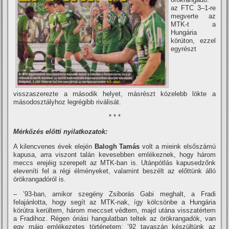
az FTC 3–1-re
megverte az
MTK-t a
Hungária
körúton, ezzel
egyrészt
visszaszerezte a második helyet, másrészt közelebb lökte a
másodosztályhoz legrégibb riválisát.
* * *
Mérkőzés előtti nyilatkozatok:
A kilencvenes évek elején
Balogh Tamás
volt a mieink elsőszámú
kapusa, arra viszont talán kevesebben emlékeznek, hogy három
meccs erejéig szerepelt az MTK-ban is. Utánpótlás kapusedzőnk
elevení­ti fel a régi élményeket, valamint beszélt az előttünk álló
örökrangadóról is.
– ’93-ban, amikor szegény Zsiborás Gabi meghalt, a Fradi
felajánlotta, hogy segí­t az MTK-nak, í­gy kölcsönbe a Hungária
körútra kerültem, három meccset védtem, majd utána visszatértem
a Fradihoz. Régen óriási hangulatban teltek az örökrangadók, van
egy máig emlékezetes történetem: ’92 tavaszán készültünk az