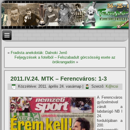
«
Fradista anekdoták: Dalnoki Jenő
Feljegyzések a fotelból – Felszabadult görcsösség esete az
örökrangadón
»
2011.IV.24. MTK – Ferencváros: 1-3
Közzétéve:
2011. április 24. vasárnap
|
Szerző:
K@rcsi
A Ferencváros
győzelmével
zárult a
labdarúgó NB I
24.
fordulójában a
200.
örökrangadó: