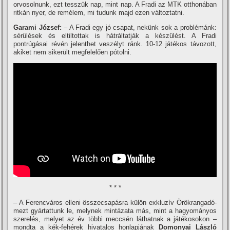
orvosolnunk, ezt tesszük nap, mint nap. A Fradi az MTK otthonában
ritkán nyer, de remélem, mi tudunk majd ezen változtatni.
Garami József:
– A Fradi egy jó csapat, nekünk sok a problémánk:
sérülések és eltiltottak is hátráltatják a készülést. A Fradi
pontrúgásai révén jelenthet veszélyt ránk. 10-12 játékos távozott,
akiket nem sikerült megfelelően pótolni.
* * *
– A Ferencváros elleni összecsapásra külön exkluzí­v Örökrangadó-
mezt gyártattunk le, melynek mintázata más, mint a hagyományos
szerelés, melyet az év többi meccsén láthatnak a játékosokon –
mondta a kék-fehérek hivatalos honlapjának
Domonyai László