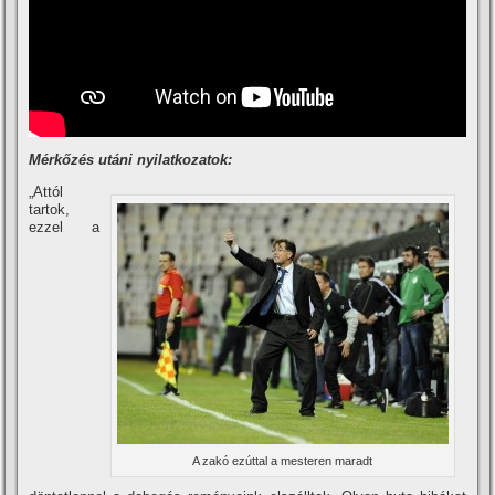
Mérkőzés utáni nyilatkozatok:
„Attól
tartok,
ezzel a
A zakó ezúttal a mesteren maradt