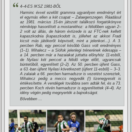
4–4-ES IKSZ 1981-BŐL
Harminc évvel ezelőtt grammra ugyanilyen eredményt ért
el egymás ellen a két csapat – Zalaegerszegen. Ráadásul
az 1981. március 15-én játszott találkozó forgatókönyve
némiképp hasonlí­tott a mostaniéhoz: a félidőben ugyan 2–
2 volt az állás, de három évtizede is az FTC-nek kellett
kapaszkodnia (kapaszkodott is, jóllehet az akkori Fradi
kicsit más játékerőt képviselt, mint a jelenkori…). A 3.
percben Rab, egy perccel később Gass volt eredményes
(1–1). Mihalecz – a Siófok jelenlegi trénerének édesapja –
a 14. percben már a hazaiakat juttatta előnyhöz 11-esből,
de Nyilasi két perccel a félidő vége előtt, ugyancsak
büntetőből, egyenlí­tett (2–2). Az 50. percben újfent Gass,
a 63.-ban újfent Nyilasi következett (újfent 11-esből) – 3–3.
A zalaiak a 66. percben harmadszor is vezetést szereztek,
Mihalecz pedig a meccs negyedik (!) tizenegyesét is
értékesí­tette. A vendégek továbbra sem adták fel, és a 73.
percben Koch révén harmadszor is egyenlí­tettek (4–4). Az
idény végén pedig megnyerték a bajnokságot.
Bővebben …