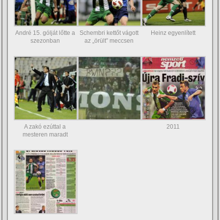
André 15. gólját lőtte a
Schembri kettőt vágott
Heinz egyenlí­tett
szezonban
az „örült” meccsen
A zakó ezúttal a
2011
mesteren maradt