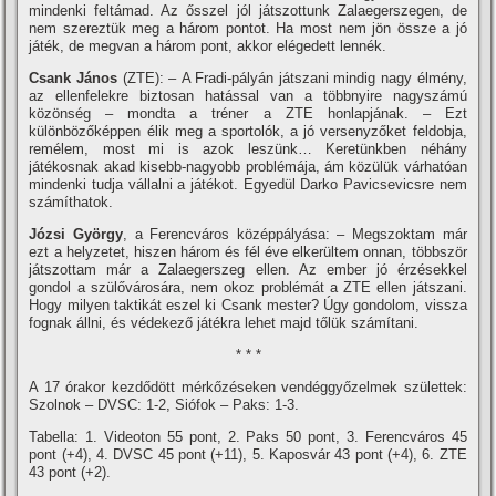
mindenki feltámad. Az ősszel jól játszottunk Zalaegerszegen, de
nem szereztük meg a három pontot. Ha most nem jön össze a jó
játék, de megvan a három pont, akkor elégedett lennék.
Csank János
(ZTE): – A Fradi-pályán játszani mindig nagy élmény,
az ellenfelekre biztosan hatással van a többnyire nagyszámú
közönség – mondta a tréner a ZTE honlapjának. – Ezt
különbözőképpen élik meg a sportolók, a jó versenyzőket feldobja,
remélem, most mi is azok leszünk… Keretünkben néhány
játékosnak akad kisebb-nagyobb problémája, ám közülük várhatóan
mindenki tudja vállalni a játékot. Egyedül Darko Pavicsevicsre nem
számí­thatok.
Józsi György
, a Ferencváros középpályása: – Megszoktam már
ezt a helyzetet, hiszen három és fél éve elkerültem onnan, többször
játszottam már a Zalaegerszeg ellen. Az ember jó érzésekkel
gondol a szülővárosára, nem okoz problémát a ZTE ellen játszani.
Hogy milyen taktikát eszel ki Csank mester? Úgy gondolom, vissza
fognak állni, és védekező játékra lehet majd tőlük számí­tani.
* * *
A 17 órakor kezdődött mérkőzéseken vendéggyőzelmek születtek:
Szolnok – DVSC: 1-2, Siófok – Paks: 1-3.
Tabella: 1. Videoton 55 pont, 2. Paks 50 pont, 3. Ferencváros 45
pont (+4), 4. DVSC 45 pont (+11), 5. Kaposvár 43 pont (+4), 6. ZTE
43 pont (+2).