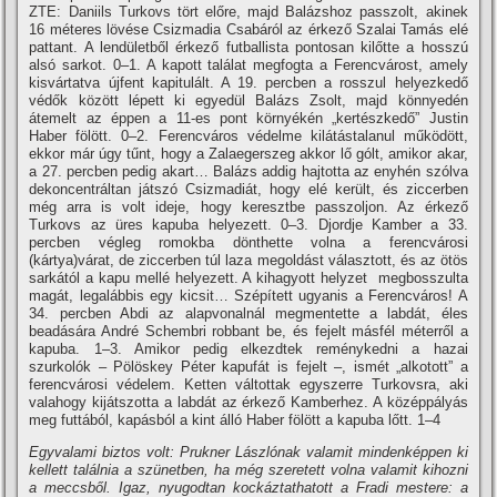
ZTE: Daniils Turkovs tört előre, majd Balázshoz passzolt, akinek
16 méteres lövése Csizmadia Csabáról az érkező Szalai Tamás elé
pattant. A lendületből érkező futballista pontosan kilőtte a hosszú
alsó sarkot. 0–1. A kapott találat megfogta a Ferencvárost, amely
kisvártatva újfent kapitulált. A 19. percben a rosszul helyezkedő
védők között lépett ki egyedül Balázs Zsolt, majd könnyedén
átemelt az éppen a 11-es pont környékén „kertészkedő” Justin
Haber fölött. 0–2. Ferencváros védelme kilátástalanul működött,
ekkor már úgy tűnt, hogy a Zalaegerszeg akkor lő gólt, amikor akar,
a 27. percben pedig akart… Balázs addig hajtotta az enyhén szólva
dekoncentráltan játszó Csizmadiát, hogy elé került, és ziccerben
még arra is volt ideje, hogy keresztbe passzoljon. Az érkező
Turkovs az üres kapuba helyezett. 0–3. Djordje Kamber a 33.
percben végleg romokba dönthette volna a ferencvárosi
(kártya)várat, de ziccerben túl laza megoldást választott, és az ötös
sarkától a kapu mellé helyezett. A kihagyott helyzet megbosszulta
magát, legalábbis egy kicsit… Szépí­tett ugyanis a Ferencváros! A
34. percben Abdi az alapvonalnál megmentette a labdát, éles
beadására André Schembri robbant be, és fejelt másfél méterről a
kapuba. 1–3. Amikor pedig elkezdtek reménykedni a hazai
szurkolók – Pölöskey Péter kapufát is fejelt –, ismét „alkotott” a
ferencvárosi védelem. Ketten váltottak egyszerre Turkovsra, aki
valahogy kijátszotta a labdát az érkező Kamberhez. A középpályás
meg futtából, kapásból a kint álló Haber fölött a kapuba lőtt. 1–4
Egyvalami biztos volt: Prukner Lászlónak valamit mindenképpen ki
kellett találnia a szünetben, ha még szeretett volna valamit kihozni
a meccsből. Igaz, nyugodtan kockáztathatott a Fradi mestere: a