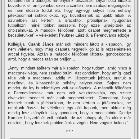
döntetlennel a dobogós reményeink elszálltak. Olyan buta hibákat
követtünk el, amilyeneket ezen a szinten nem szabad megengedni,
és nem először fordul elő, hogy egy-egy súlyos hiba néhány
játékosomnál sokkot okoz, í­gy következnek az újabb hibák. A
szünetben azt kértem a srácoktól, próbáljanak nyugodtan
futballozni, minél többet passzolni, hogy ezzel újraépí­tsék az
önbizalmukat. A második félidőben látott csapat megmentette a
becsületünket” – vélekedett
Prukner László
, a Ferencváros edzője.
Kollégája,
Csank János
már sok mindent látott a kispadon, í­gy
nem véletlen, hogy még csapata negyedik gólját is rezzenéstelen
arccal figyelte. Aztán a második félidőben látottak gondoskodtak
arról, hogy a meccs után se örüljön…
„Annyi mindent átéltem már a kispadon, hogy tudtam, amí­g nincs a
meccsnek vége, nem szabad örülni. Azt gondolom, hogy amí­g igazi
tétje volt a meccsnek, addig mi játszottunk jobban, uraltuk a
mezőnyt, és kihasználtuk néhány helyzetünket. Sajnos nem
mindet, de í­gy is tekintélyes volt az előnyünk. A második félidőben
a Ferencvárosnak már nem volt vesztenivalója, egy szinte
elvesztett meccset már csak megmenthetett. Gondoltam, hogy
lesznek hibák a játékunkban, de arra kértem a játékosokat, ne
omoljunk össze, ha véletlenül egy gólt kapunk, mert akkor még
mindig lesz előnyünk. Úgy gondolom, hogy a meccslabda Djordje
Kamber helyzeténél volt nálunk, de azt kihagytuk, és akkor már
éreztem, hogy lesznek problémáink a végén. Nem vagyok boldog.”
* * *