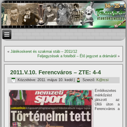
«
Játékoskeret és szakmai stáb – 2011/12
Feljegyzések a fotelból – Élő jegyzet a drámáról
»
2011.V.10. Ferencváros – ZTE: 4-4
Közzétéve:
2011. május 10. kedd
|
Szerző:
K@rcsi
Emlékezetes
mérkőzést
játszott az
Üllői úton a
Ferencváros a