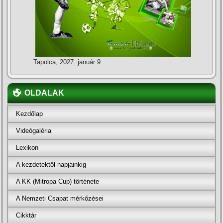
Tapolca, 2027. január 9.
OLDALAK
Kezdőlap
Videógaléria
Lexikon
A kezdetektől napjainkig
A KK (Mitropa Cup) története
A Nemzeti Csapat mérkőzései
Cikktár