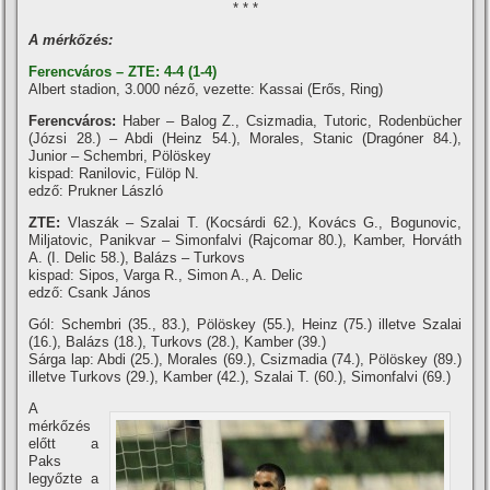
* * *
A mérkőzés:
Ferencváros – ZTE: 4-4 (1-4)
Albert stadion, 3.000 néző, vezette: Kassai (Erős, Ring)
Ferencváros:
Haber – Balog Z., Csizmadia, Tutoric, Rodenbücher
(Józsi 28.) – Abdi (Heinz 54.), Morales, Stanic (Dragóner 84.),
Junior – Schembri, Pölöskey
kispad: Ranilovic, Fülöp N.
edző: Prukner László
ZTE:
Vlaszák – Szalai T. (Kocsárdi 62.), Kovács G., Bogunovic,
Miljatovic, Panikvar – Simonfalvi (Rajcomar 80.), Kamber, Horváth
A. (I. Delic 58.), Balázs – Turkovs
kispad: Sipos, Varga R., Simon A., A. Delic
edző: Csank János
Gól: Schembri (35., 83.), Pölöskey (55.), Heinz (75.) illetve Szalai
(16.), Balázs (18.), Turkovs (28.), Kamber (39.)
Sárga lap: Abdi (25.), Morales (69.), Csizmadia (74.), Pölöskey (89.)
illetve Turkovs (29.), Kamber (42.), Szalai T. (60.), Simonfalvi (69.)
A
mérkőzés
előtt a
Paks
legyőzte a