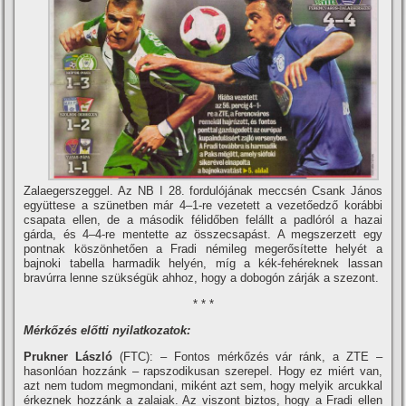
Zalaegerszeggel. Az NB I 28. fordulójának meccsén Csank János
együttese a szünetben már 4–1-re vezetett a vezetőedző korábbi
csapata ellen, de a második félidőben felállt a padlóról a hazai
gárda, és 4–4-re mentette az összecsapást. A megszerzett egy
pontnak köszönhetően a Fradi némileg megerősí­tette helyét a
bajnoki tabella harmadik helyén, mí­g a kék-fehéreknek lassan
bravúrra lenne szükségük ahhoz, hogy a dobogón zárják a szezont.
* * *
Mérkőzés előtti nyilatkozatok:
Prukner László
(FTC): – Fontos mérkőzés vár ránk, a ZTE –
hasonlóan hozzánk – rapszodikusan szerepel. Hogy ez miért van,
azt nem tudom megmondani, miként azt sem, hogy melyik arcukkal
érkeznek hozzánk a zalaiak. Az viszont biztos, hogy a Fradi ellen