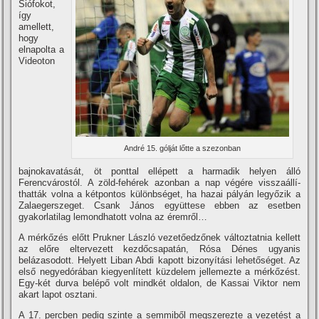
Siófokot,
í­gy
amellett,
hogy
elnapolta a
Videoton
André 15. gólját lőtte a szezonban
bajnokavatását, öt ponttal ellépett a harmadik helyen álló
Ferencvárostól. A zöld-fehérek azonban a nap végére visszaállí­
thatták volna a kétpontos különbséget, ha hazai pályán legyőzik a
Zalaegerszeget. Csank János együttese ebben az esetben
gyakorlatilag lemondhatott volna az éremről…
A mérkőzés előtt Prukner László vezetőedzőnek változtatnia kellett
az előre eltervezett kezdőcsapatán, Rósa Dénes ugyanis
belázasodott. Helyett Liban Abdi kapott bizonyí­tási lehetőséget. Az
első negyedórában kiegyenlí­tett küzdelem jellemezte a mérkőzést.
Egy-két durva belépő volt mindkét oldalon, de Kassai Viktor nem
akart lapot osztani.
A 17. percben pedig szinte a semmiből megszerezte a vezetést a