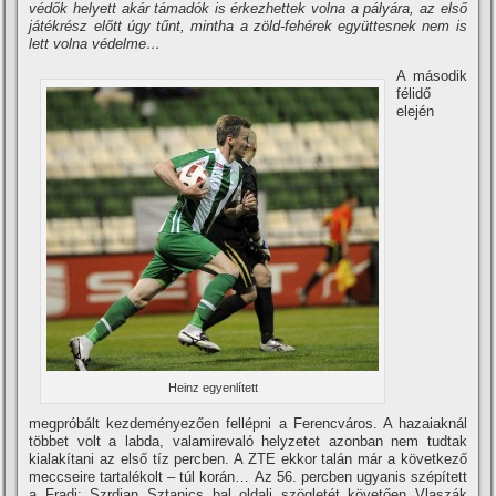
védők helyett akár támadók is érkezhettek volna a pályára, az első
játékrész előtt úgy tűnt, mintha a zöld-fehérek együttesnek nem is
lett volna védelme…
A második
félidő
elején
Heinz egyenlí­tett
megpróbált kezdeményezően fellépni a Ferencváros. A hazaiaknál
többet volt a labda, valamirevaló helyzetet azonban nem tudtak
kialakí­tani az első tí­z percben. A ZTE ekkor talán már a következő
meccseire tartalékolt – túl korán… Az 56. percben ugyanis szépí­tett
a Fradi: Szrdjan Sztanics bal oldali szögletét követően Vlaszák