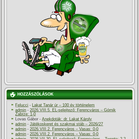
HOZZÁSZÓLÁSOK
Felucci
-
Lakat Tanár úr – 100 év történelem
admin
-
2026.VIII.5. EL-selejtező: Ferencváros – Górnik
Zabrze: 1-0
Lovas Gábor
-
Anekdoták: dr. Lakat Károly
admin
-
Játékoskeret és szakmai stáb – 2026/27
admin
-
2026.VIII.2. Ferencváros – Vasas: 0-0
admin
-
2026.VIII.2. Ferencváros – Vasas: 0-0
admin
-
2026.VII.30. EL-selejtező: Ferencváros – Twente: 2-2