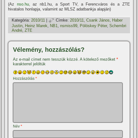
(Az
nso.hu
, az nb1.hu, a Sport TV, a Ferencváros és a ZTE
hivatalos honlapja, valamint az MLSZ adatbankja alapján)
Kategória:
2010/11
|
Címke:
2010/11
,
Csank János
,
Haber
Justin
,
Heinz Marek
,
NB1
,
nsmiss99
,
Pölöskey Péter
,
Schembri
André
,
ZTE
Vélemény, hozzászólás?
Az e-mail címet nem tesszük közzé.
A kötelező mezőket
*
karakterrel jelöltük
Hozzászólás
*
Név
*