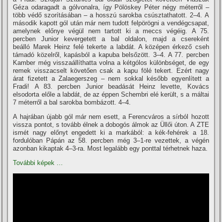
Géza odaragadt a gólvonalra, í­gy Pölöskey Péter négy méterről –
több védő szorí­tásában – a hosszú sarokba csúsztathatott. 2–4. A
második kapott gól után már nem tudott felpörögni a vendégcsapat,
amelynek előnye végül nem tartott ki a meccs végéig. A 75.
percben Junior kevergetett a bal oldalon, majd a csereként
beálló Marek Heinz felé tekerte a labdát. A középen érkező cseh
támadó közelről, kapásból a kapuba belsőzött. 3–4. A 77. percben
Kamber még visszaállí­thatta volna a kétgólos különbséget, de egy
remek visszacselt követően csak a kapu fölé tekert. Ezért nagy
árat fizetett a Zalaegerszeg – nem sokkal később egyenlí­tett a
Fradi! A 83. percben Junior beadását Heinz levette, Kovács
elsodorta előle a labdát, de az éppen Schembri elé került, s a máltai
7 méterről a bal sarokba bombázott. 4–4.
A hajrában újabb gól már nem esett, a Ferencváros a sí­rból hozott
vissza pontot, s tovább élnek a dobogós álmok az Üllői úton. A ZTE
ismét nagy előnyt engedett ki a markából: a kék-fehérek a 18.
fordulóban Pápán az 58. percben még 3–1-re vezettek, a végén
azonban kikaptak 4–3-ra. Most legalább egy ponttal térhetnek haza.
További képek …