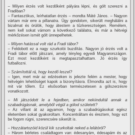
– Milyen érzés volt kezdőként pályára lépni, és gólt szerezni a
Fradiban?
– Fantasztikus, leí­rhatatlan érzés – mondta Máté János. – Nagyon
vártam már erre a pillanatra. Úgy gondolom, sikerült meghálálni a
bizalmat és örülök, hogy átestem a tűzkeresztségen. Remélem,
nem kell sokat várnom a következő találatra, és már a hétvégi
mérkőzésen ismét gólt ünnepelhetek.
– Milyen hatással volt rád a Fradi tábor?
– Feldobott ez a nagy szurkolói buzdí­tás. Nagyon jó érzés volt a
Fradi tábor előtt játszani, amely tényleg egyedi Magyarországon.
Ezt most kezdőként is megtapasztalhattam. Jó érzés í­gy
futballozni.
– Számí­tottál rá, hogy kezdő leszel?
– Igen, mert már az edzéseken is jelezte felém a mester, hogy
hétvégén lehetőséget kapok a bizonyí­tásra. Elmondta azt is, hogy
mit vár tőlem. Ez elsősorban természetesen a gólszerzésre
vonatkozott.
– Mi játszódott le a fejedben, amikor nekiindultál annak a
szabadrúgásnak, amelyből végül a gólod született?
– Az villant át az agyamon, hogy a szabadrúgásokat egész
életemben sokat gyakoroltam. Koncentráltam és éreztem, hogy ezt
be fogom rúgni, szerencsére sikerült is.
– Hozzátartozóid közül kik szurkoltak neked a lelátóról?
– Három bérletes családtagom van: édesanyám, édesapám és az