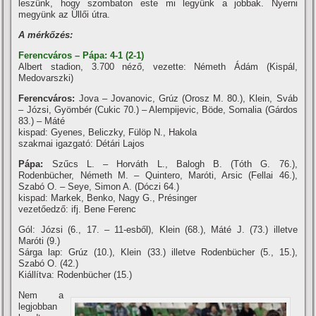
leszünk, hogy szombaton este mi legyünk a jobbak. Nyerni
megyünk az Üllői útra.
A mérkőzés:
Ferencváros – Pápa: 4-1 (2-1)
Albert stadion, 3.700 néző, vezette: Németh Ádám (Kispál,
Medovarszki)
Ferencváros:
Jova – Jovanovic, Grúz (Orosz M. 80.), Klein, Sváb
– Józsi, Gyömbér (Cukic 70.) – Alempijevic, Böde, Somalia (Gárdos
83.) – Máté
kispad: Gyenes, Beliczky, Fülöp N., Hakola
szakmai igazgató: Détári Lajos
Pápa:
Szűcs L. – Horváth L., Balogh B. (Tóth G. 76.),
Rodenbücher, Németh M. – Quintero, Maróti, Arsic (Fellai 46.),
Szabó O. – Seye, Simon A. (Dóczi 64.)
kispad: Markek, Benko, Nagy G., Présinger
vezetőedző: ifj. Bene Ferenc
Gól: Józsi (6., 17. – 11-esből), Klein (68.), Máté J. (73.) illetve
Maróti (9.)
Sárga lap: Grúz (10.), Klein (33.) illetve Rodenbücher (5., 15.),
Szabó O. (42.)
Kiállí­tva: Rodenbücher (15.)
Nem a
legjobban