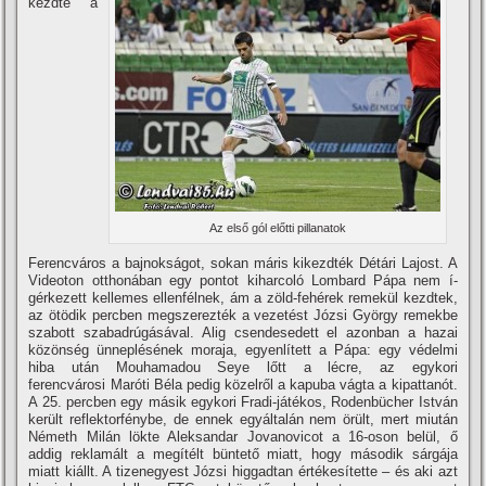
kezdte a
Az első gól előtti pillanatok
Ferencváros a bajnokságot, sokan máris kikezdték Détári Lajost. A
Videoton otthonában egy pontot kiharcoló Lombard Pápa nem í­
gérkezett kellemes ellenfélnek, ám a zöld-fehérek remekül kezdtek,
az ötödik percben megszerezték a vezetést Józsi György remekbe
szabott szabadrúgásával. Alig csendesedett el azonban a hazai
közönség ünneplésének moraja, egyenlí­tett a Pápa: egy védelmi
hiba után Mouhamadou Seye lőtt a lécre, az egykori
ferencvárosi Maróti Béla pedig közelről a kapuba vágta a kipattanót.
A 25. percben egy másik egykori Fradi-játékos, Rodenbücher István
került reflektorfénybe, de ennek egyáltalán nem örült, mert miután
Németh Milán lökte Aleksandar Jovanovicot a 16-oson belül, ő
addig reklamált a megí­télt büntető miatt, hogy második sárgája
miatt kiállt. A tizenegyest Józsi higgadtan értékesí­tette – és aki azt