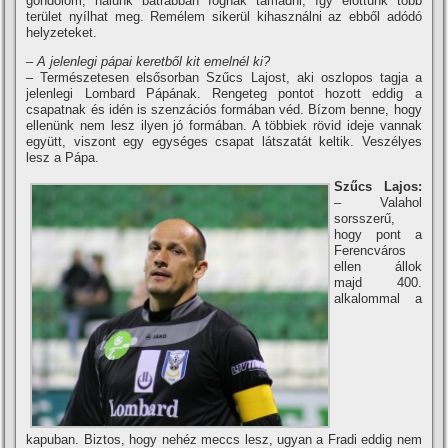
gondolom, nálunk bátrabban fognak támadni, í­gy előttünk több
terület nyí­lhat meg. Remélem sikerül kihasználni az ebből adódó
helyzeteket.
– A jelenlegi pápai keretből kit emelnél ki?
– Természetesen elsősorban Szűcs Lajost, aki oszlopos tagja a
jelenlegi Lombard Pápának. Rengeteg pontot hozott eddig a
csapatnak és idén is szenzációs formában véd. Bí­zom benne, hogy
ellenünk nem lesz ilyen jó formában. A többiek rövid ideje vannak
együtt, viszont egy egységes csapat látszatát keltik. Veszélyes
lesz a Pápa.
Szűcs Lajos:
– Valahol
sorsszerű,
hogy pont a
Ferencváros
ellen állok
majd 400.
alkalommal a
kapuban. Biztos, hogy nehéz meccs lesz, ugyan a Fradi eddig nem