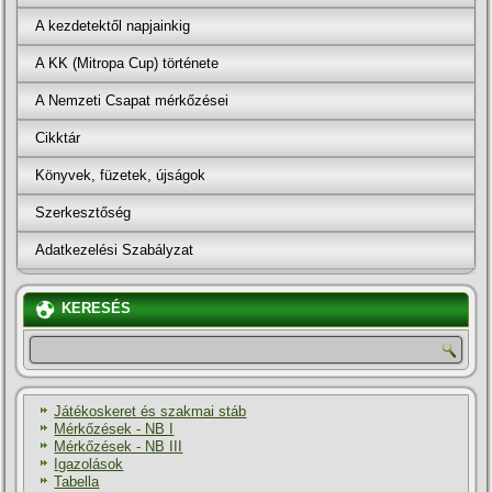
A kezdetektől napjainkig
A KK (Mitropa Cup) története
A Nemzeti Csapat mérkőzései
Cikktár
Könyvek, füzetek, újságok
Szerkesztőség
Adatkezelési Szabályzat
KERESÉS
Játékoskeret és szakmai stáb
Mérkőzések - NB I
Mérkőzések - NB III
Igazolások
Tabella