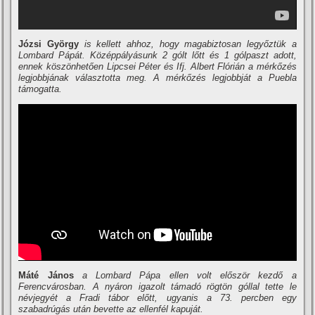
Józsi György
is kellett ahhoz, hogy magabiztosan legyőztük a
Lombard Pápát. Középpályásunk 2 gólt lőtt és 1 gólpaszt adott,
ennek köszönhetően Lipcsei Péter és Ifj. Albert Flórián a mérkőzés
legjobbjának választotta meg. A mérkőzés legjobbját a Puebla
támogatta.
Máté János
a Lombard Pápa ellen volt először kezdő a
Ferencvárosban. A nyáron igazolt támadó rögtön góllal tette le
névjegyét a Fradi tábor előtt, ugyanis a 73. percben egy
szabadrúgás után bevette az ellenfél kapuját.