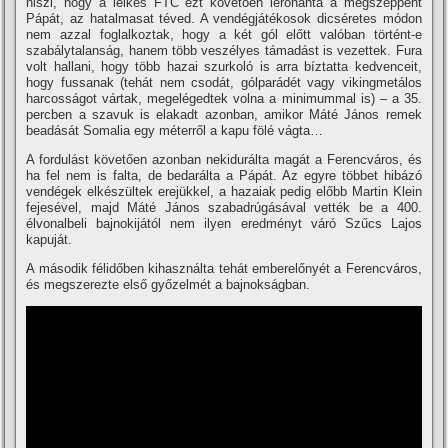
hiszi, hogy a lelkes FTC ezt követően lerohanta a megszeppent
Pápát, az hatalmasat téved. A vendégjátékosok dicséretes módon
nem azzal foglalkoztak, hogy a két gól előtt valóban történt-e
szabálytalanság, hanem több veszélyes támadást is vezettek. Fura
volt hallani, hogy több hazai szurkoló is arra bí­ztatta kedvenceit,
hogy fussanak (tehát nem csodát, gólparádét vagy vikingmetálos
harcosságot vártak, megelégedtek volna a minimummal is) – a 35.
percben a szavuk is elakadt azonban, amikor Máté János remek
beadását Somalia egy méterről a kapu fölé vágta…
A fordulást követően azonban nekidurálta magát a Ferencváros, és
ha fel nem is falta, de bedarálta a Pápát. Az egyre többet hibázó
vendégek elkészültek erejükkel, a hazaiak pedig előbb Martin Klein
fejesével, majd Máté János szabadrúgásával vették be a 400.
élvonalbeli bajnokijától nem ilyen eredményt váró Szűcs Lajos
kapuját.
A második félidőben kihasználta tehát emberelőnyét a Ferencváros,
és megszerezte első győzelmét a bajnokságban.