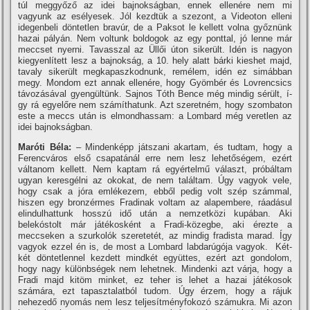
túl meggyőző az idei bajnokságban, ennek ellenére nem mi
vagyunk az esélyesek. Jól kezdtük a szezont, a Videoton elleni
idegenbeli döntetlen bravúr, de a Paksot le kellett volna győznünk
hazai pályán. Nem voltunk boldogok az egy ponttal, jó lenne már
meccset nyerni. Tavasszal az Üllői úton sikerült. Idén is nagyon
kiegyenlí­tett lesz a bajnokság, a 10. hely alatt bárki kieshet majd,
tavaly sikerült megkapaszkodnunk, remélem, idén ez simábban
megy. Mondom ezt annak ellenére, hogy Gyömbér és Lovrencsics
távozásával gyengültünk. Sajnos Tóth Bence még mindig sérült, í­
gy rá egyelőre nem számí­thatunk. Azt szeretném, hogy szombaton
este a meccs után is elmondhassam: a Lombard még veretlen az
idei bajnokságban.
Maróti Béla:
– Mindenképp játszani akartam, és tudtam, hogy a
Ferencváros első csapatánál erre nem lesz lehetőségem, ezért
váltanom kellett. Nem kaptam rá egyértelmű választ, próbáltam
ugyan keresgélni az okokat, de nem találtam. Úgy vagyok vele,
hogy csak a jóra emlékezem, ebből pedig volt szép számmal,
hiszen egy bronzérmes Fradinak voltam az alapembere, ráadásul
elindulhattunk hosszú idő után a nemzetközi kupában. Aki
belekóstolt már játékosként a Fradi-közegbe, aki érezte a
meccseken a szurkolók szeretetét, az mindig fradista marad. Így
vagyok ezzel én is, de most a Lombard labdarúgója vagyok. Két-
két döntetlennel kezdett mindkét együttes, ezért azt gondolom,
hogy nagy különbségek nem lehetnek. Mindenki azt várja, hogy a
Fradi majd kitöm minket, ez teher is lehet a hazai játékosok
számára, ezt tapasztalatból tudom. Úgy érzem, hogy a rájuk
nehezedő nyomás nem lesz teljesí­tményfokozó számukra. Mi azon