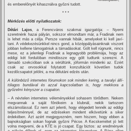
és emberelőnyét kihasználva győzni tudott.
* * *
Mérkőzés előtti nyilatkozatok:
Détári Lajos
, a Ferencváros szakmai igazgatója: – Nyerni
szeretnénk hazai pályán, sokszor elmondtam már, a Fradinak nem
is lehet más a célja. Persze vannak hibák, amelyeket ki kell javí­
tani. A védekezésünkkel nincs gond, a középpályásainknak viszont
jobban kellene támogatniuk a támadásokat. Gólt kell rúgnunk, nincs
mese, ez a jelenlegi Fradinak a legnagyobb problémája, hogy az
eddigi két fordulóban mindössze egy gólt tudtunk szerezni. A
támadó szekcióban sok a sérültünk, jóformán mindenki az. Ezért
csak az orvosokkal folytatott konzultációt követően tudok
kezdőcsapatot jelölni, a ma délutáni edzés után.
A különböző internetes fórumokon sok minden kering, a tavalyi állí­
tólagos bundával és azzal kapcsolatban is, hogy mekkora a
győzelmi kényszer a csapaton.
– A névtelen internetes véleményekkel sohasem törődtem. Nekem
megvannak a saját főnökeim a klubnál, nekik tartozom
elszámolással. Ez nem azt jelenti, hogy elégedett lennék az eddigi
teljesí­tménnyel, de az edzéseken mindent elkövetünk a siker
érdekében. Azt azért megjegyezném, nem hiszem, hogy ebben a
bajnokságban sokan fognak győzni Pécse. A Kecskemétet jó lett
volna megverni, de a KTE is jó csapat. Egy biztos: az eredmények
a pályán dőlnek el, nem az internetes fórumokon. A Pápa ellen