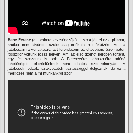
Bene Ferenc
(a Lombard vezetőedzője): – Most jött el az a pillanat,
amikor nem kí­vánom szakmailag értékelni a mérkőzést. Ami a
játékosaimra vonatkozik, azt lerendezem az öltözőben. Szombaton
rosszkor voltunk rossz helyen. Ami az első tizenöt percben történt,
egy fél szezonra is sok. A Ferencváros kihasználta adódó
lehetőségeit, ellenfelünknek nem tehetek szemrehányást. A
játékosok, edzők, szakvezetők tisztességgel dolgoznak, de ez a
mérkőzés nem a mi munkánkról szólt.