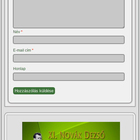
Név
*
E-mail cím
*
Honlap