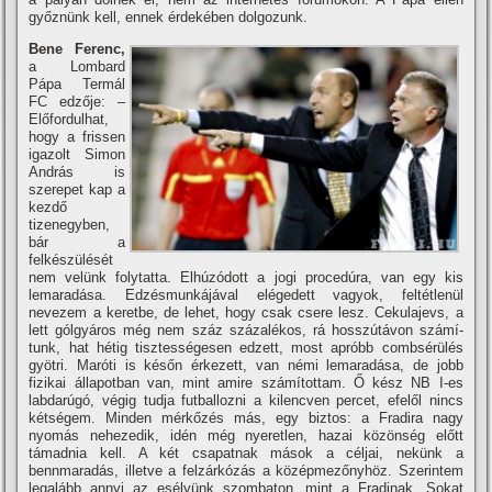
győznünk kell, ennek érdekében dolgozunk.
Bene Ferenc,
a Lombard
Pápa Termál
FC edzője: –
Előfordulhat,
hogy a frissen
igazolt Simon
András is
szerepet kap a
kezdő
tizenegyben,
bár a
felkészülését
nem velünk folytatta. Elhúzódott a jogi procedúra, van egy kis
lemaradása. Edzésmunkájával elégedett vagyok, feltétlenül
nevezem a keretbe, de lehet, hogy csak csere lesz. Cekulajevs, a
lett gólgyáros még nem száz százalékos, rá hosszútávon számí­
tunk, hat hétig tisztességesen edzett, most apróbb combsérülés
gyötri. Maróti is későn érkezett, van némi lemaradása, de jobb
fizikai állapotban van, mint amire számí­tottam. Ő kész NB I-es
labdarúgó, végig tudja futballozni a kilencven percet, efelől nincs
kétségem. Minden mérkőzés más, egy biztos: a Fradira nagy
nyomás nehezedik, idén még nyeretlen, hazai közönség előtt
támadnia kell. A két csapatnak mások a céljai, nekünk a
bennmaradás, illetve a felzárkózás a középmezőnyhöz. Szerintem
legalább annyi az esélyünk szombaton, mint a Fradinak. Sokat