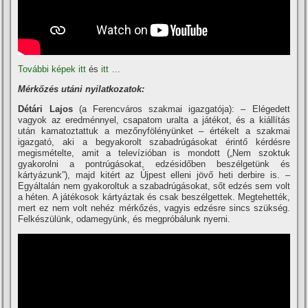
További képek itt
és
itt …
Mérkőzés utáni nyilatkozatok:
Détári Lajos
(a Ferencváros szakmai igazgatója): – Elégedett
vagyok az eredménnyel, csapatom uralta a játékot, és a kiállí­tás
után kamatoztattuk a mezőnyfölényünket – értékelt a szakmai
igazgató, aki a begyakorolt szabadrúgásokat érintő kérdésre
megismételte, amit a televí­zióban is mondott („Nem szoktuk
gyakorolni a pontrúgásokat, edzésidőben beszélgetünk és
kártyázunk”), majd kitért az Újpest elleni jövő heti derbire is. –
Egyáltalán nem gyakoroltuk a szabadrúgásokat, sőt edzés sem volt
a héten. A játékosok kártyáztak és csak beszélgettek. Megtehették,
mert ez nem volt nehéz mérkőzés, vagyis edzésre sincs szükség.
Felkészülünk, odamegyünk, és megpróbálunk nyerni.