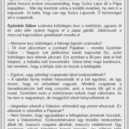
jelent hosszú évekre visszamenőleg, hogy Szűcs Lajos áll a Pápa
kapujában… Már rég kiestünk volna a korábbi években, ha nem ő a
kapusunk. Jó tudni, hogy van egy Szűcs Lajosunk. Ő biztonságot
ad a csapatnak.
Gyömbér Gábor
s
zámára különleges lesz a mérkőzés, ugyanis öt
év után idén nyáron hagyta el a pápai gárdát.
Játékosunk a
meccsel kapcsolatos gondolatait mondta el.
– Mennyire lesz különleges a hétvégi bajnoki számodra?
– Öt évet játszottam a Lombard Pápában – mondta Gyömbér
Gábor. – Nagyon sok játékoshoz baráti kapcsolat fűz, ezért
különleges lesz ellenük játszani. Ezt azonban a 90 perc alatt el kell
felejteni, a futballra kell koncentrálni. Utána lehet majd barátkozni,
bár remélem, hogy a lefújás után én leszek a boldogabb.
– Egykori, vagy jelenlegi csapatodat látod esélyesebbnek?
– A tabellán fej-fej mellett helyezkedik el a két együttes, de úgy
érzem, hogy mi erősebbek vagyunk. Mindkét csapatnak a
támadószekción kell még csiszolni, amit a kevés lőtt gól is jól
mutat. Szerintem ezen a mérkőzésen tudunk majd változtatni, és
ha nem is nagyarányú, de meggyőző sikert könyvelhetünk el.
– Idegenben sikerült a Videoton otthonából egy pontot elhozniuk. Ez
ellenünk is sikerülhet a Pápának?
– Nem hinném, hogy ugyanabban a felfogásban jönnének hozzánk,
mint a Videotonhoz. Székesfehérváron egy ötvédős rendszerben
álltak fel, masszí­v csapatot alkottak, masszí­v védelemmel. Úgy