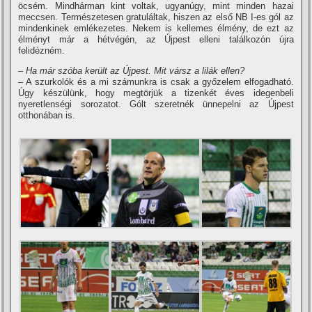
öcsém. Mindhárman kint voltak, ugyanúgy, mint minden hazai
meccsen. Természetesen gratuláltak, hiszen az első NB I-es gól az
mindenkinek emlékezetes. Nekem is kellemes élmény, de ezt az
élményt már a hétvégén, az Újpest elleni találkozón újra
felidézném.
– Ha már szóba került az Újpest. Mit vársz a lilák ellen?
– A szurkolók és a mi számunkra is csak a győzelem elfogadható.
Úgy készülünk, hogy megtörjük a tizenkét éves idegenbeli
nyeretlenségi sorozatot. Gólt szeretnék ünnepelni az Újpest
otthonában is.