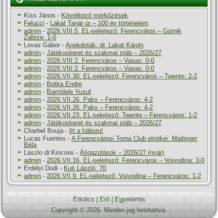
Kiss János
-
Következő mérkőzések
Felucci
-
Lakat Tanár úr – 100 év történelem
admin
-
2026.VIII.5. EL-selejtező: Ferencváros – Górnik
Zabrze: 1-0
Lovas Gábor
-
Anekdoták: dr. Lakat Károly
admin
-
Játékoskeret és szakmai stáb – 2026/27
admin
-
2026.VIII.2. Ferencváros – Vasas: 0-0
admin
-
2026.VIII.2. Ferencváros – Vasas: 0-0
admin
-
2026.VII.30. EL-selejtező: Ferencváros – Twente: 2-2
admin
-
Botka Endre
admin
-
Bamidele Yusuf
admin
-
2026.VII.26. Paks – Ferencváros: 4-2
admin
-
2026.VII.26. Paks – Ferencváros: 4-2
admin
-
2026.VII.23. EL-selejtező: Twente – Ferencváros: 1-2
admin
-
Játékoskeret és szakmai stáb – 2026/27
Charbel Bouja
-
Itt a háboru!
Lucas Fuentes
-
A Ferencvárosi Torna Club elnökei: Mailinger
Béla
Laszlo dr.Kincses
-
Átigazolások – 2026/27 (nyár)
admin
-
2026.VII.16. EL-selejtező: Ferencváros – Vojvodina: 3-0
Erdélyi Dodi
-
Kuti László: 70
admin
-
2026.VII.9. EL-selejtező: Vojvodina – Ferencváros: 1-2
Erkölcs
|
Erő
|
Egyetértés
Copyright © 2026. Minden jog fenntartva.