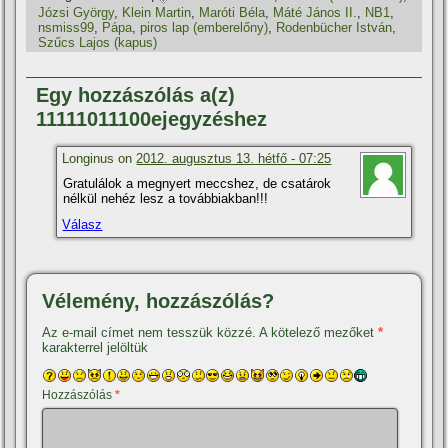
Józsi György
,
Klein Martin
,
Maróti Béla
,
Máté János II.
,
NB1
,
nsmiss99
,
Pápa
,
piros lap (emberelőny)
,
Rodenbücher István
,
Szűcs Lajos (kapus)
Egy hozzászólás a(z)
11111011100ejegyzéshez
Longinus on
2012. augusztus 13. hétfő - 07:25
Gratulálok a megnyert meccshez, de csatárok
nélkül nehéz lesz a továbbiakban!!!
Válasz
Vélemény, hozzászólás?
Az e-mail címet nem tesszük közzé.
A kötelező mezőket
*
karakterrel jelöltük
Hozzászólás
*