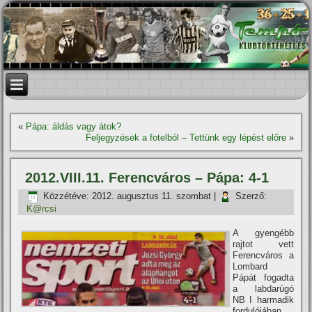
«
Pápa: áldás vagy átok?
Feljegyzések a fotelból – Tettünk egy lépést előre
»
2012.VIII.11. Ferencváros – Pápa: 4-1
Közzétéve:
2012. augusztus 11. szombat
|
Szerző:
K@rcsi
A gyengébb
rajtot vett
Ferencváros a
Lombard
Pápát fogadta
a labdarúgó
NB I harmadik
fordulójában,