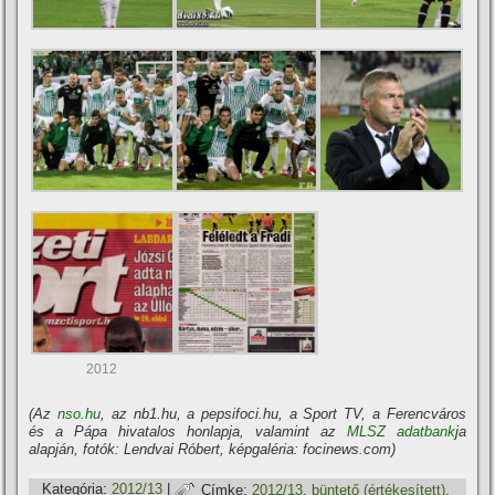
2012
(Az
nso.hu
, az nb1.hu, a pepsifoci.hu, a Sport TV, a Ferencváros
és a Pápa hivatalos honlapja, valamint az
MLSZ adatbank
ja
alapján, fotók: Lendvai Róbert, képgaléria: focinews.com)
Kategória:
2012/13
|
Címke:
2012/13
,
büntető (értékesí­tett)
,