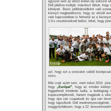
egyszer sem az előző évben oly sokszor ska
Doll játékos-múltját, másrészt láttuk, hog
kételyek. Besic jobbhátvédként való szer
könnyű megbarátkozni, hogy az elmúlt éve
vele kapcsolatban is felmerül az a bizonyo
1:0-s vezetésünknél belövi, lehet, hogy jún
azt, hogy ezt a sorozatot valódi középcsat
sincs.
Már csak azért sem, mert mikor 2014. június
hogy
„Európa!”
, hogy az minden kételyt 
függetlenül mindenki tudta, a boldogsá
kupaszereplésnek, hanem magának a sikerne
hogy újra van csapatunk és újra van terve
hogy tapsoltunk Doll eredményességének, a
meggyőződésem, hogy a 22. bronzérmünkhö