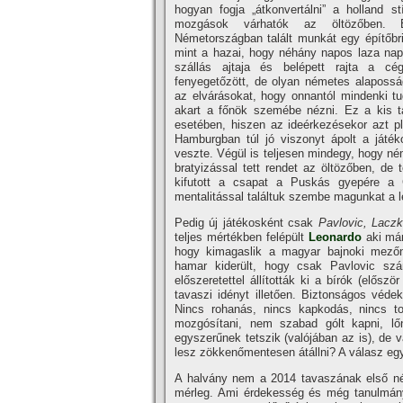
hogyan fogja „átkonvertálni” a holland st
mozgások várhatók az öltözőben. 
Németországban talált munkát egy épí­tőbri
mint a hazai, hogy néhány napos laza nap 
szállás ajtaja és belépett rajta a c
fenyegetőzött, de olyan németes alaposság
az elvárásokat, hogy onnantól mindenki t
akart a főnök szemébe nézni. Ez a kis ta
esetében, hiszen az ideérkezésekor azt ple
Hamburgban túl jó viszonyt ápolt a játék
veszte. Végül is teljesen mindegy, hogy né
bratyizással tett rendet az öltözőben, de
kifutott a csapat a Puskás gyepére a 
mentalitással találtuk szembe magunkat a l
Pedig új játékosként csak
Pavlovic, Laczk
teljes mértékben felépült
Leonardo
aki már
hogy kimagaslik a magyar bajnoki mező
hamar kiderült, hogy csak Pavlovic szám
előszeretettel állí­tották ki a bí­rók (elő
tavaszi idényt illetően. Biztonságos véd
Nincs rohanás, nincs kapkodás, nincs tot
mozgósí­tani, nem szabad gólt kapni, l
egyszerűnek tetszik (valójában az is), de 
lesz zökkenőmentesen átállni? A válasz eg
A halvány nem a 2014 tavaszának első nég
mérleg. Ami érdekesség és még tanulmányt 