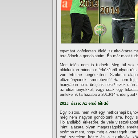
egymást önfeledten ölelő szurkolótársaim
terelődnek a gondolataim. És már most tud
Mert talán nem is tudnék. Meg túl sok 
oldalunkon minden mérkőzésről olyan rész
van értelme kiegészí­teni. Szakmai ala
előzményeinek ismeretével? Ha nem fejtj
hiányában ne is örüljünk neki? Ezek után a
az előzményekkel, vagy csak egy feladata 
emlékeink tárházába a 2013/14-s idényből?
2013. ősze: Az első félidő
Egy biztos, nem volt egy hétköznapi bajno
még nem nagyon gondoltunk arra, hogy sz
Hollandiából érkezőre, de vele visszakaptu
iránti alázata olyan magasságokba emelt
számba ment, hogy még a vereségek után sem
égő szerelem közte és a szurkolók közö