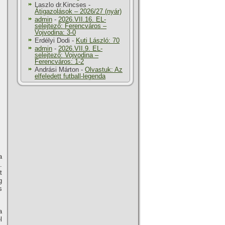
Laszlo dr.Kincses
-
Átigazolások – 2026/27 (nyár)
admin
-
2026.VII.16. EL-
selejtező: Ferencváros –
Vojvodina: 3-0
Erdélyi Dodi
-
Kuti László: 70
admin
-
2026.VII.9. EL-
selejtező: Vojvodina –
Ferencváros: 1-2
Andrási Márton
-
Olvastuk: Az
elfeledett futball-legenda
a
.
t
g
s
a
l