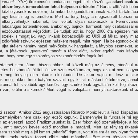
ismerik: YSE
) örökbecsű mondása csengett fel először:
„a sikert csak a
előzmények ismeretében lehet helyesen értékelni.”
Bár az állí­tást lehetn
közhelyesnek is nevezni, de mikor belegondoltam annak valódi tartalmába
egy kicsit meg is rémültem. Mert az tény, hogy a megszerzett bronzérme
elkönyvelhetjük sikernek, bár voltak olyan szakaszok a Ferencváros
labdarúgás történelmében, amikor egy bajnoki harmadik hely csalódással é
edzőbuktatással végződött. De tudjuk azt is, hogy 2006 óta egészen má
szelek simogatják, vagy inkább korbácsolják az Üllői úti fákat, mely miat
zöld-fehér szí­vünk egészen másként reagál, mint régen. Ha belegondolok é
újra átélem néhány hazai mérkőzésünk hangulatát, a fátyolos szemeket, a
at, a játékosok „gyerekes” táncát a tábor előtt, akkor egyből más irányb
om, hogy nem egy szokványos szezonértékelés fogok í­rni.
értelmét sem látom, hiszen ahhoz túl közeli még az élmény, ráadásul a
letes beszámolót állí­tott össze szerkesztőtársam, hogy azokat nem nagyo
pon meg tényleg nem akarok okoskodni. De akkor vajon mi lesz a sike
ük meg, akkor Imre bátyám szavait egy kicsit másként értelmezve, anna
zonnal fel is vetődik egy kérdés: egy szurkolónak egyáltalán kell foglalkozn
van, örülni a sikernek? Mert végül is valójában mennyit raktározunk el a
ki szezon. Amikor 2012 augusztusában Ricardo Moniz leült a Fradi kispadjár
emélyében nem csak egy edzőt kapunk. Bármennyire is furcsa leí­rni eg
k az elveszni látszó Fradizmusunkat is. Ezer fokon égő személyisége, a foc
e, amit nagyon kevés edző mondhat el magáról. Mert az tényleg ritkasá
 szólalt meg a jól ismert „takarí­tó” rigmus, volt türelem és egy olyan foko
tt, mely sokkal többet elbí­rt mint másoknál. Erre meg tényleg nehé