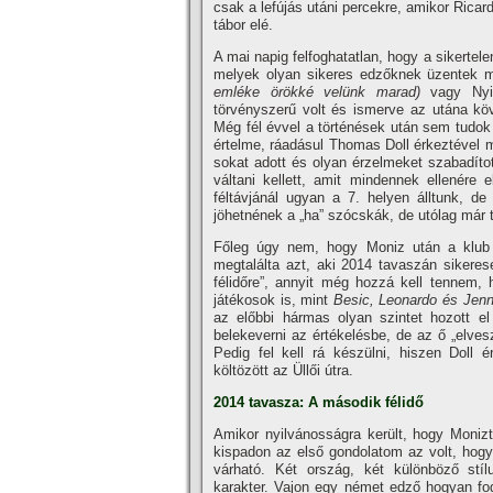
csak a lefújás utáni percekre, amikor Ric
tábor elé.
A mai napig felfoghatatlan, hogy a sikertel
melyek olyan sikeres edzőknek üzentek 
emléke örökké velünk marad)
vagy Nyil
törvényszerű volt és ismerve az utána kö
Még fél évvel a történések után sem tudok
értelme, ráadásul Thomas Doll érkeztével 
sokat adott és olyan érzelmeket szabadí­tot
váltani kellett, amit mindennek ellenére
féltávjánál ugyan a 7. helyen álltunk, de
jöhetnének a „ha” szócskák, de utólag már t
Főleg úgy nem, hogy Moniz után a klub 
megtalálta azt, aki 2014 tavaszán sikeres
félidőre”, annyit még hozzá kell tennem,
játékosok is, mint
Besic, Leonardo és Jenn
az előbbi hármas olyan szintet hozott e
belekeverni az értékelésbe, de az ő „elves
Pedig fel kell rá készülni, hiszen Doll 
költözött az Üllői útra.
2014 tavasza: A második félidő
Amikor nyilvánosságra került, hogy Moniz
kispadon az első gondolatom az volt, hog
várható. Két ország, két különböző stí­
karakter. Vajon egy német edző hogyan fog