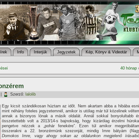
í­rek
Info
Interjúk
Jegyzetek
Kép, Könyv & Videotár
zései
40 hónap
ronzérem
|
Szerző:
lalolib
Egy kicsit szándékosan húztam az időt. Nem akartam abba a hibába esni
mint néhány foteles jegyzetemnél, amikor is utólag már túl közelinek vélte
annak a bizonyos lónak a másik oldalát. Annál sokkal bonyolultabb é
összetettebb volt a 2013/14-s bajnokság, hogy kizárólag érzelmi húroka
pengetve nézzek a „pohár fenekére”. Ezen túl amikor megpróbálta
összerakni a 22. bronzérmünk szezonját, mindig Imre bátyám (
Nag
Domokos Imre, vagy ahogy sokan az oldalunkon megjelenő í­rásaibó