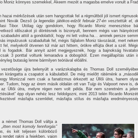
ardo Moniz könnyes szemekkel, Akeem mezét a magasba emelve vonult a Frad
en hazai mérkőzések után sem hangzottak fel a régmúltból jól ismert rigmusok
mint Novák Dezső (
a legendás játékos-edzőt február 27-én vesztettük el, d
asi Tibor. Utólag úgy gondolom, hogy Ricardo Moniz menesztése bá
vetkező időszakot jó döntésnek is bizonyult, bennem mégis van hiányérzet
 szabadulni attól a gondolattól, hogy mi lett volna ha… aminek persze semm
más impulzusok szabadultak fel, mégis fájlalom Moniz távozását, mert neke
t fel, melyekről ötvenen túl már azt hittem, örökre elfújta őket a szél. Mégi
 el is fogadok. Bár annyit azért megjegyeznék, hogy a bajnokság hivatalo
 csak 3 ponttal voltunk lemaradva a dobogótól. Ezen megállapí­tás után i
ényleg butaság lenne bármilyen teóriával előállni.
vezetősége újra belenyúlt a varázskalapba és Thomas Doll személyébe
en kirángatta a csapatot a kábulatból. De még mielőtt rátérnénk a „másodi
 hogy Monizzal nem csak a fanatizmus érkezett az Üllői útra, hanem olya
er
. Tudom, hogy az érem másik oldalán ott van Tuijp és Valpoort neve is, d
l az Üllői útra, melyre régen nem volt példa. Bár nem szeretném a jelen
ztésüket” épp olyan nehéz lesz feldolgozni, mint 2013 telén Ricardo Monizét
érkeztével másfajta szemlélet, másfajta stí­lus és másfajta eredményessé
t a német Thomas Doll váltja a
y
„itten most komoly fennforgás”
lus, és két teljesen különböző
 rendet rakni a fejekben, vajon