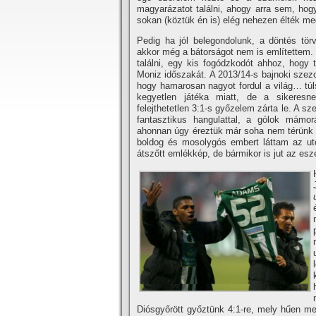
magyarázatot találni, ahogy arra sem, hog
sokan (köztük én is) elég nehezen élték me
Pedig ha jól belegondolunk, a döntés törv
akkor még a bátorságot nem is emlí­tettem.
találni, egy kis fogódzkodót ahhoz, hogy t
Moniz időszakát. A 2013/14-s bajnoki szezo
hogy hamarosan nagyot fordul a világ… túls
kegyetlen játéka miatt, de a sikeresn
felejthetetlen 3:1-s győzelem zárta le. A s
fantasztikus hangulattal, a gólok mámorá
ahonnan úgy éreztük már soha nem térünk 
boldog és mosolygós embert láttam az ut
átszőtt emlékkép, de bármikor is jut az esz
Diósgyőrött győztünk 4:1-re, mely hűen m