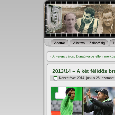
Adattár
Alberttól – Zsiborásig
H
«
A Ferencváros, Dunaújváros elleni mérkő
2013/14 – A két félidős b
Közzétéve:
2014. június 28. szombat