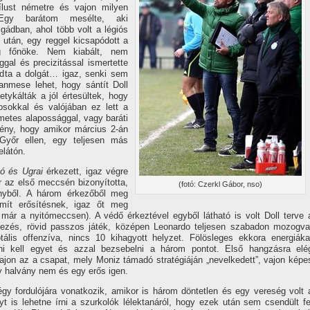
í­lust németre és vajon milyen
Egy barátom mesélte, aki
gádban, ahol több volt a légiós
után, egy reggel kicsapódott a
ég főnöke. Nem kiabált, nem
gal és precizitással ismertette
udta a dolgát… igaz, senki sem
nmese lehet, hogy sántí­t Doll
tykálták a jól értesültek, hogy
osokkal és valójában ez lett a
metes alapossággal, vagy baráti
 tény, hogy amikor március 2-án
Győr ellen, egy teljesen más
elátón.
ó és Ugrai
érkezett, igaz végre
 az első meccsén bizonyí­totta,
(fotó: Czerkl Gábor, nso)
nyből. A három érkezőből meg
í­t erősí­tésnek, igaz őt meg
ször már a nyitómeccsen). A védő érkeztével egyből látható is volt Doll terve 
ekezés, rövid passzos játék, középen Leonardo teljesen szabadon mozogva
ális offenzí­va, nincs 10 kihagyott helyzet. Fölösleges ekkora energiáka
őni kell egyet és azzal bezsebelni a három pontot. Első hangzásra elé
vajon az a csapat, mely Moniz támadó stratégiáján „nevelkedett”, vajon képe
y halvány nem és egy erős igen.
y fordulójára vonatkozik, amikor is három döntetlen és egy vereség volt 
is lehetne í­rni a szurkolók lélektanáról, hogy ezek után sem csendült fe