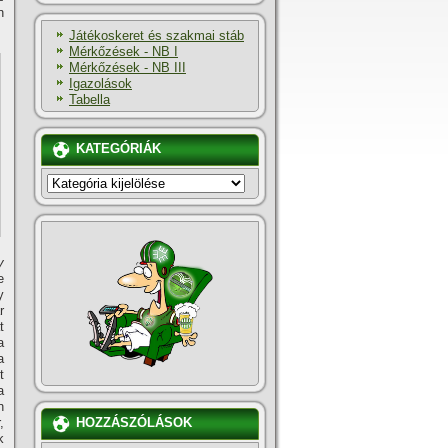
n
Játékoskeret és szakmai stáb
Mérkőzések - NB I
Mérkőzések - NB III
Igazolások
Tabella
KATEGÓRIÁK
KATEGÓRIÁK
y
e
y
r
t
a
a
t
a
n
,
HOZZÁSZÓLÁSOK
k