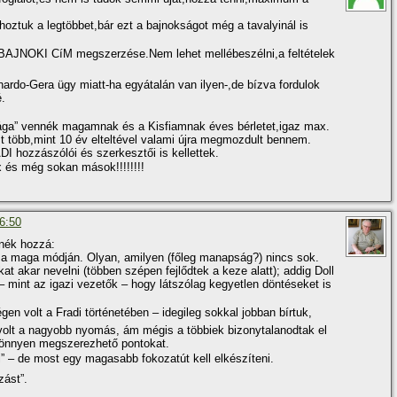
hoztuk a legtöbbet,bár ezt a bajnokságot még a tavalyinál is
BAJNOKI CíM megszerzése.Nem lehet mellébeszélni,a feltételek
rdo-Gera ügy miatt-ha egyátalán van ilyen-,de bí­zva fordulok
.
rága” vennék magamnak és a Kisfiamnak éves bérletet,igaz max.
 több,mint 10 év elteltével valami újra megmozdult bennem.
hozzászólói és szerkesztői is kellettek.
 és még sokan mások!!!!!!!!
06:50
lnék hozzá:
ő a maga módján. Olyan, amilyen (főleg manapság?) nincs sok.
t akar nevelni (többen szépen fejlődtek a keze alatt); addig Doll
 – mint az igazi vezetők – hogy látszólag kegyetlen döntéseket is
égen volt a Fradi történetében – idegileg sokkal jobban bí­rtuk,
k volt a nagyobb nyomás, ám mégis a többiek bizonytalanodtak el
könnyen megszerezhető pontokat.
i” – de most egy magasabb fokozatút kell elkészí­teni.
st”.