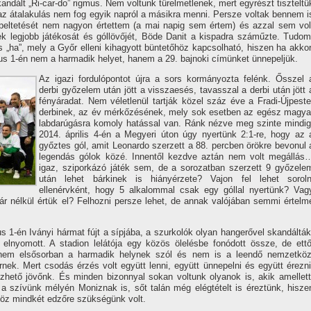
ndált „Ri-car-do” rigmus. Nem voltunk türelmetlenek, mert egyrészt tiszteltü
y az átalakulás nem fog egyik napról a másikra menni. Persze voltak bennem i
epeltetését nem nagyon értettem (a mai napig sem értem) és azzal sem vol
k legjobb játékosát és góllövőjét, Böde Danit a kispadra száműzte. Tudom
s „ha”, mely a Győr elleni kihagyott büntetőhöz kapcsolható, hiszen ha akkor
ius 1-én nem a harmadik helyet, hanem a 29. bajnoki cí­münket ünnepeljük.
Az igazi fordulópontot újra a sors kormányozta felénk. Ősszel 
derbi győzelem után jött a visszaesés, tavasszal a derbi után jött 
fényáradat. Nem véletlenül tartják közel száz éve a Fradi-Újpeste
derbinek, az év mérkőzésének, mely sok esetben az egész magya
labdarúgásra komoly hatással van. Ránk nézve meg szinte mindig
2014. április 4-én a Megyeri úton úgy nyertünk 2:1-re, hogy az 
győztes gól, amit Leonardo szerzett a 88. percben örökre bevonul 
legendás gólok közé. Innentől kezdve aztán nem volt megállás
igaz, sziporkázó játék sem, de a sorozatban szerzett 9 győzele
után lehet bárkinek is hiányérzete? Vajon fel lehet soroln
ellenérvként, hogy 5 alkalommal csak egy góllal nyertünk? Vag
ár nélkül értük el? Felhozni persze lehet, de annak valójában semmi értelm
 1-én Iványi hármat fújt a sí­pjába, a szurkolók olyan hangerővel skandálták
elnyomott. A stadion lelátója egy közös ölelésbe fonódott össze, de ettő
g nem elsősorban a harmadik helynek szól és nem is a leendő nemzetköz
k. Mert csodás érzés volt együtt lenni, együtt ünnepelni és együtt érezni
zhető jövőnk. És minden bizonnyal sokan voltunk olyanok is, akik amellett
 szí­vünk mélyén Moniznak is, sőt talán még elégtételt is éreztünk, hisze
z mindkét edzőre szükségünk volt.