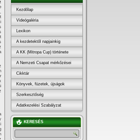
z
e
Kezdőlap
,
t
Videógaléria
i
s
Lexikon
s
t
A kezdetektől napjainkig
s
z
a
A KK (Mitropa Cup) története
A Nemzeti Csapat mérkőzései
z
n
Cikktár
r
k
Könyvek, füzetek, újságok
i
z
Szerkesztőség
Adatkezelési Szabályzat
a
y
KERESÉS
i
g
n
z