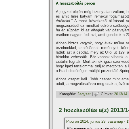
A hosszabbí­tás percei
A jegyzet elején még bizonytalan voltam, h
és amit Imre bátyám remekül fogalmazot
értékelni.”
A most következő állí­tással v
megszerzéséhez mindkét edzőre szüksége
ha én tűzném ki az elfoglalt vár bástyájár
esetben nagyon fedi azt, amit gondolok a 
Abban biztos vagyok, hogy évek múlva se
érzelmekkel, csalódással, reménnyel, kön
láttuk azt a csodát, mely az Üllői út 129. 
birtokba vehessük. Bár vannak viharok a 
csitulni fognak. Mert akinek igazi szenved
hogy igazi tartalommal tudjuk megtölteni a 
a Fradi dicsőséges múltját prezentáló Sprin
Ahhoz csapat kell. Jobb csapat mint amel
adott, a megvalósulásra meg csak a jövő ad
Kategória:
Jegyzet
|
Címke:
2013/14
2 hozzászólás a(z) 2013/
Pipu on
2014. június 29. vasárnap - 1
Már nagyon vártam az év végi össze