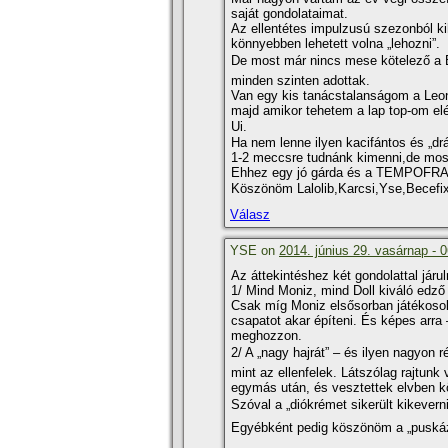
saját gondolataimat.
Az ellentétes impulzusú szezonból ki
könnyebben lehetett volna „lehozni”.
De most már nincs mese kötelező a 
minden szinten adottak.
Van egy kis tanácstalanságom a Leona
majd amikor tehetem a lap top-om elé
Ui.
Ha nem lenne ilyen kacifántos és „d
1-2 meccsre tudnánk kimenni,de most
Ehhez egy jó gárda és a TEMPOFRADI 
Köszönöm Lalolib,Karcsi,Yse,Becefix
Válasz
YSE on
2014. június 29. vasárnap - 
Az áttekintéshez két gondolattal járu
1/ Mind Moniz, mind Doll kiváló edz
Csak mí­g Moniz elsősorban játékosoka
csapatot akar épí­teni. És képes arra
meghozzon.
2/ A „nagy hajrát” – és ilyen nagyon r
mint az ellenfelek. Látszólag rajtun
egymás után, és vesztettek elvben 
Szóval a „diókrémet sikerült kikevern
Egyébként pedig köszönöm a „puskázá