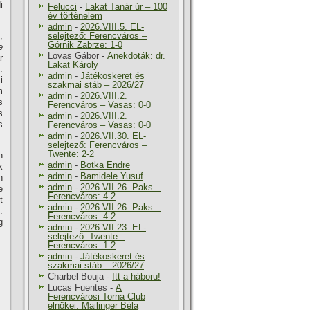
i
Felucci
-
Lakat Tanár úr – 100
év történelem
admin
-
2026.VIII.5. EL-
,
selejtező: Ferencváros –
Górnik Zabrze: 1-0
e
Lovas Gábor
-
Anekdoták: dr.
r
Lakat Károly
.
admin
-
Játékoskeret és
i
szakmai stáb – 2026/27
m
admin
-
2026.VIII.2.
s
Ferencváros – Vasas: 0-0
s
admin
-
2026.VIII.2.
s
Ferencváros – Vasas: 0-0
admin
-
2026.VII.30. EL-
selejtező: Ferencváros –
Twente: 2-2
n
admin
-
Botka Endre
k
admin
-
Bamidele Yusuf
n
admin
-
2026.VII.26. Paks –
e
Ferencváros: 4-2
t
admin
-
2026.VII.26. Paks –
.
Ferencváros: 4-2
g
admin
-
2026.VII.23. EL-
selejtező: Twente –
Ferencváros: 1-2
admin
-
Játékoskeret és
szakmai stáb – 2026/27
Charbel Bouja
-
Itt a háboru!
Lucas Fuentes
-
A
Ferencvárosi Torna Club
elnökei: Mailinger Béla