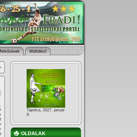
Mérkőzések
Múltidéző
»
,
m
Tapolca, 2027. január
s
9.
t
m
y
OLDALAK
l