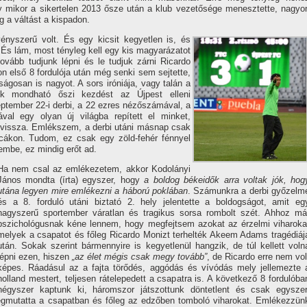
y mikor a sikertelen 2013 ősze után a klub vezetősége menesztette, nagyo
g a váltást a kispadon.
ényszerű volt. És egy kicsit kegyetlen is, és
 És lám, most tényleg kell egy kis magyarázatot
ovább tudjunk lépni és le tudjuk zárni Ricardo
n első 8 fordulója után még senki sem sejtette,
ágosan is nagyot. A sors iróniája, vagy talán a
ek mondható őszi kezdést az Újpest elleni
zeptember 22-i derbi, a 22 ezres nézőszámával, a
val egy olyan új világba repí­tett el minket,
vissza. Emlékszem, a derbi utáni másnap csak
cákon. Tudom, ez csak egy zöld-fehér fénnyel
embe, ez mindig erőt ad.
Ha nem csal az emlékezetem, akkor Kodolányi
János mondta (í­rta) egyszer, hogy
a boldog békeidők arra voltak jók, hog
utána legyen mire emlékezni a háború poklában
. Számunkra a derbi győzelm
és a 8. forduló utáni biztató 2. hely jelentette a boldogságot, amit eg
nagyszerű sportember váratlan és tragikus sorsa rombolt szét. Ahhoz má
pszichológusnak kéne lennem, hogy megfejtsem azokat az érzelmi viharoka
melyek a csapatot és főleg Ricardo Monizt terhelték Akeem Adams tragédiáj
után. Sokak szerint bármennyire is kegyetlenül hangzik, de túl kellett voln
lépni ezen, hiszen
„az élet mégis csak megy tovább”
, de Ricardo erre nem vol
képes. Ráadásul az a fajta törődés, aggódás és ví­vódás mely jellemezte 
holland mestert, teljesen rátelepedett a csapatra is. A következő 8 fordulóba
négyszer kaptunk ki, háromszor játszottunk döntetlent és csak egyszer
egmutatta a csapatban és főleg az edzőben tomboló viharokat. Emlékezzün