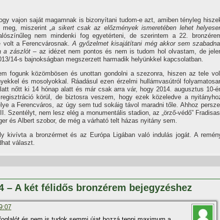
ogy vajon saját magamnak is bizonyí­tani tudom-e azt, amiben tényleg hisze
t meg, miszerint
„a sikert csak az előzmények ismeretében lehet helyese
alószí­nűleg nem mindenki fog egyetérteni, de szerintem a 22. bronzére
 volt a Ferencvárosnak.
A győzelmet kisajátí­tani még akkor sem szabadna
a a zászlót –
az idézet nem pontos és nem is tudom hol olvastam, de jele
2013/14-s bajnokságban megszerzett harmadik helyünkkel kapcsolatban.
m fogunk közömbösen és unottan gondolni a szezonra, hiszen az tele vol
nyekkel és mosolyokkal. Ráadásul ezen érzelmi hullámvasútról folyamatosa
alatt nőtt ki 14 hónap alatt és már csak arra vár, hogy 2014. augusztus 10-é
regisztráció körül, de biztosra veszem, hogy ezek közeledve a nyitányho
élye a Ferencváros, az úgy sem tud sokáig távol maradni tőle. Ahhoz persze
III. Szentélyt, nem lesz elég a monumentális stadion, az „örző-védő” Fradisas
ger és Albert szobor, de még a várható telt házas nyitány sem.
y kiví­vta a bronzérmet és az Európa Ligában való indulás jogát. A remén
hat választ.
14 – A két félidős bronzérem bejegyzéshez
9:07
foglalót,és nem is tudok semmi újat,hozzá tenni,maximum a