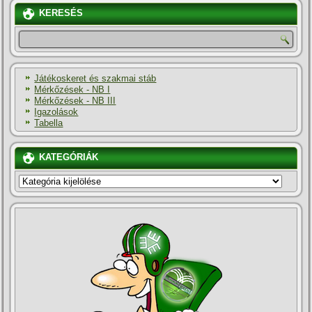
KERESÉS
Játékoskeret és szakmai stáb
Mérkőzések - NB I
Mérkőzések - NB III
Igazolások
Tabella
KATEGÓRIÁK
KATEGÓRIÁK