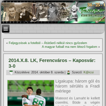
«
Feljegyzések a fotelból – Átütőerő nélkül nincs győzelem
A magyar futball ma nem létező fogalom
»
2014.X.8. LK, Ferencváros – Kaposvár:
3-0
Közzétéve:
2014. október 8. szerda
|
Szerző:
K@rcsi
Ligakupa: három gól és
három sérülés a Fradi
mérlege
Mateost és Lamaht le kellett
cserélni, Böde a végén