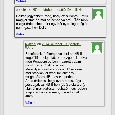
Válasz
becefix on
2014. október 9. csütörtök - 18:44
Halkan jegyezném meg, hogy ez a Popov Patrik
magyar srác és mozog benne valami…Tán több
esélyt érdemelne, mint egy-két nyominger légiós,
nem igaz, Herr Doll?
Válasz
K@rcsi
on
2014. október 10. péntek -
08:43
Ellenfelünk játékereje valahol az NB II
vége/NB III eleje között mozgott. 1,5 éve
még Popgeorgiev-ben mozgott valami,
most már a REAC-ban van.
Mivel ilyen gyatra a focink, 17 évesen
már stabilan játszani kellene egy
meghatározó NB II-es csapatban.
Az is érdekes, hogy azt a korosztályt
játszatják az NB II-ben (pl. Soroksáron),
akikről már biztosan tudható, hogy ebben
a sportágban eredményt nem fognak
elérni.
Válasz