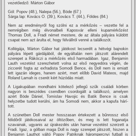
vezetőedző: Márton Gábor
Gól: Popov (48.), Nalepa (56.), Böde (67.)
Sárga lap: Kovács O. (39.), Kovács T. (44.), Földes (84.)
Nem az eredményről fog szólni ez a mérkőzés – vezette fel a
nemrégiben még élvonalbeli Kaposvár elleni kupamérkőzést
Thomas Doll, a Fradi német mestere, de az általa pályára küldött
csapat nem azt árulta el, hogy félvállról venné a találkozót.
Kollégája, Márton Gábor hat játékost lecserélt a hétvégi bajnokin
pályára lépett gárdájából, de egyáltalán nem játszott alárendelt
szerepet a Rákóczi a mérkőzés első harmadában. Igaz, Benjamin
Lauth vezetést szerezhetett volna az első negyedóra végén, de
ziccerét fogta az exfradista Somodi Bence, és Doll nem is emiatt
lett igazán ideges, hanem azért, mert előbb David Mateos, majd
Roland Lamah is cserét kért húzódás miatt.
A Ligakupában mondhatni kötelező jellegű szűk családi körben
nagyon is beszédes csendben csordogált a találkozó, amelyen
azért Böde Dániel, Tomislav Havojic és Batik Bence is csak
helyzetbe tudott kerülni, ám ha Somodi nem, akkor a kapufa hárí­
tott.
A szünetben Doll mester hosszasan értekezett a bűnrossz első
félidőről játékosaival az öltözőben, és meg is lett foganatja
szavainak, ugyanis az újrakezdés után hamar vezetést szerzett a
Fradi. Igaz, a gólban maga Doll is nagy szerepet játszott, hiszen a
Benjamin Lauthot váltó Popov Patriknak hárompercnyi futball is