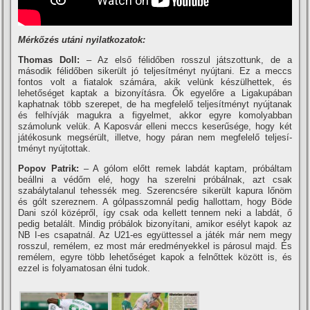
Mérkőzés utáni nyilatkozatok:
Thomas Doll:
– Az első félidőben rosszul játszottunk, de a
második félidőben sikerült jó teljesí­tményt nyújtani. Ez a meccs
fontos volt a fiatalok számára, akik velünk készülhettek, és
lehetőséget kaptak a bizonyí­tásra. Ők egyelőre a Ligakupában
kaphatnak több szerepet, de ha megfelelő teljesí­tményt nyújtanak
és felhí­vják magukra a figyelmet, akkor egyre komolyabban
számolunk velük. A Kaposvár elleni meccs keserűsége, hogy két
játékosunk megsérült, illetve, hogy páran nem megfelelő teljesí­
tményt nyújtottak.
Popov Patrik:
– A gólom előtt remek labdát kaptam, próbáltam
beállni a védőm elé, hogy ha szerelni próbálnak, azt csak
szabálytalanul tehessék meg. Szerencsére sikerült kapura lőnöm
és gólt szereznem. A gólpasszomnál pedig hallottam, hogy Böde
Dani szól középről, í­gy csak oda kellett tennem neki a labdát, ő
pedig betalált. Mindig próbálok bizonyí­tani, amikor esélyt kapok az
NB I-es csapatnál. Az U21-es együttessel a játék már nem megy
rosszul, remélem, ez most már eredményekkel is párosul majd. És
remélem, egyre több lehetőséget kapok a felnőttek között is, és
ezzel is folyamatosan élni tudok.