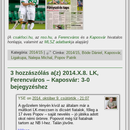
(A
csakfoci.hu
, az
nso.hu
, a
Ferencváros
és a
Kaposvár
hivatalos
honlapja, valamint az
MLSZ adatbank
ja alapján)
Kategória:
2014/15
|
Címke:
2014/15
,
Böde Dániel
,
Kaposvár
,
Ligakupa
,
Nalepa Michal
,
Popov Patrik
3 hozzászólás a(z) 2014.X.8. LK,
Ferencváros – Kaposvár: 3-0
bejegyzéshez
YSE on
2014. október 9. csütörtök - 21:07
A győzelem tényén kí­vül az általam már a
múltkori LK-meccsen is dí­csért fiatalok, főleg a
17 éves Popov – saját nevelés – jó játéka adott
okot némi örömre. Popovot még túl fiatalnak
tartom az NB I-hez. Talán jövőre.