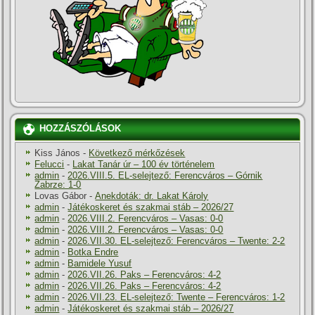
HOZZÁSZÓLÁSOK
Kiss János
-
Következő mérkőzések
Felucci
-
Lakat Tanár úr – 100 év történelem
admin
-
2026.VIII.5. EL-selejtező: Ferencváros – Górnik
Zabrze: 1-0
Lovas Gábor
-
Anekdoták: dr. Lakat Károly
admin
-
Játékoskeret és szakmai stáb – 2026/27
admin
-
2026.VIII.2. Ferencváros – Vasas: 0-0
admin
-
2026.VIII.2. Ferencváros – Vasas: 0-0
admin
-
2026.VII.30. EL-selejtező: Ferencváros – Twente: 2-2
admin
-
Botka Endre
admin
-
Bamidele Yusuf
admin
-
2026.VII.26. Paks – Ferencváros: 4-2
admin
-
2026.VII.26. Paks – Ferencváros: 4-2
admin
-
2026.VII.23. EL-selejtező: Twente – Ferencváros: 1-2
admin
-
Játékoskeret és szakmai stáb – 2026/27