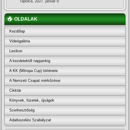
Tapolca, 2027. január 9.
OLDALAK
Kezdőlap
Videógaléria
Lexikon
A kezdetektől napjainkig
A KK (Mitropa Cup) története
A Nemzeti Csapat mérkőzései
Cikktár
Könyvek, füzetek, újságok
Szerkesztőség
Adatkezelési Szabályzat