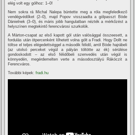
elég volt egy gólhoz: 1–0!
Nem sokra rá Michal Nalepa büntette meg a róla megfeledkező
vendégvédőket (2–0), majd Popov visszaadta a gólpasszt Böde
Dánielnek (3–0), és máris jobb hangulatban nézték a mérkőzést a
helyszí­nen megtekintő ferencvárosi szurkolók.
A Márton-csapat az első kapott gól után valósággal összeesett, a
fordulás után ötpercenként lőhetett volna gólt a Fradi. Hogy Dollt ne
töltse el teljes elégedettséggel a második félidő, arról Böde hajrábeli
(az utolsó perceket végül a pályán töltötte az ék) sérülése
gondoskodott – az első félidőbeli szenvedés után végül is
könnyedén, megérdemelten verte a másodosztályú Rákóczit a
Ferencváros.
További képek:
fradi.hu