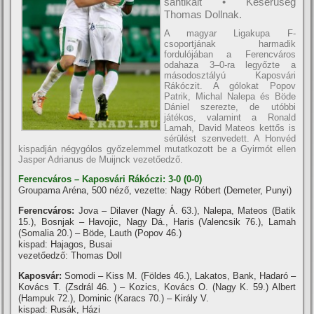
sántikált • Keserűség
Thomas Dollnak.
A magyar Ligakupa F-
csoportjának harmadik
fordulójában a Ferencváros
odahaza 3–0-ra legyőzte a
másodosztályú Kaposvári
Rákóczit. A gólokat Popov
Patrik, Michal Nalepa és Böde
Dániel szerezte, de utóbbi
játékos, valamint a Ronald
Lamah, David Mateos kettős is
sérülést szenvedett. A Honvéd
kispadján négygólos győzelemmel mutatkozott be a Gyirmót ellen
Jasper Adrianus de Muijnck vezetőedző.
Ferencváros – Kaposvári Rákóczi: 3-0 (0-0)
Groupama Aréna, 500 néző, vezette: Nagy Róbert (Demeter, Punyi)
Ferencváros:
Jova – Dilaver (Nagy Á. 63.), Nalepa, Mateos (Batik
15.), Bosnjak – Havojic, Nagy Dá., Haris (Valencsik 76.), Lamah
(Somalia 20.) – Böde, Lauth (Popov 46.)
kispad: Hajagos, Busai
vezetőedző: Thomas Doll
Kaposvár:
Somodi – Kiss M. (Földes 46.), Lakatos, Bank, Hadaró –
Kovács T. (Zsdrál 46. ) – Kozics, Kovács O. (Nagy K. 59.) Albert
(Hampuk 72.), Dominic (Karacs 70.) – Király V.
kispad: Rusák, Házi