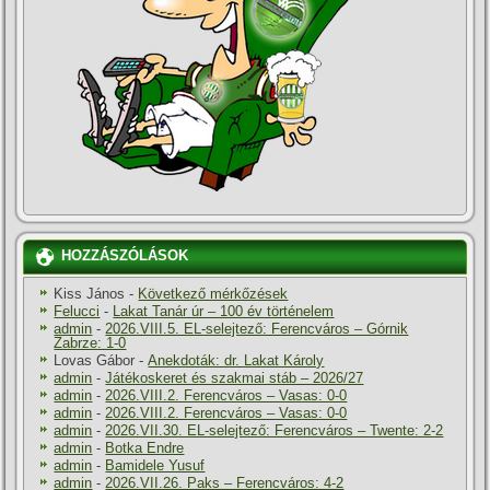
HOZZÁSZÓLÁSOK
Kiss János
-
Következő mérkőzések
Felucci
-
Lakat Tanár úr – 100 év történelem
admin
-
2026.VIII.5. EL-selejtező: Ferencváros – Górnik
Zabrze: 1-0
Lovas Gábor
-
Anekdoták: dr. Lakat Károly
admin
-
Játékoskeret és szakmai stáb – 2026/27
admin
-
2026.VIII.2. Ferencváros – Vasas: 0-0
admin
-
2026.VIII.2. Ferencváros – Vasas: 0-0
admin
-
2026.VII.30. EL-selejtező: Ferencváros – Twente: 2-2
admin
-
Botka Endre
admin
-
Bamidele Yusuf
admin
-
2026.VII.26. Paks – Ferencváros: 4-2