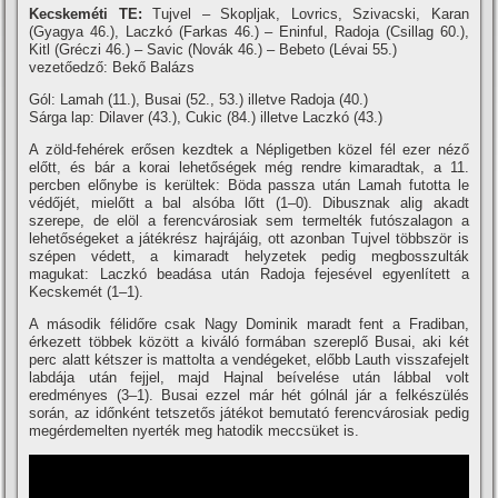
Kecskeméti TE:
Tujvel – Skopljak, Lovrics, Szivacski, Karan
(Gyagya 46.), Laczkó (Farkas 46.) – Eninful, Radoja (Csillag 60.),
Kitl (Gréczi 46.) – Savic (Novák 46.) – Bebeto (Lévai 55.)
vezetőedző: Bekő Balázs
Gól: Lamah (11.), Busai (52., 53.) illetve Radoja (40.)
Sárga lap: Dilaver (43.), Cukic (84.) illetve Laczkó (43.)
A zöld-fehérek erősen kezdtek a Népligetben közel fél ezer néző
előtt, és bár a korai lehetőségek még rendre kimaradtak, a 11.
percben előnybe is kerültek: Böda passza után Lamah futotta le
védőjét, mielőtt a bal alsóba lőtt (1–0). Dibusznak alig akadt
szerepe, de elöl a ferencvárosiak sem termelték futószalagon a
lehetőségeket a játékrész hajrájáig, ott azonban Tujvel többször is
szépen védett, a kimaradt helyzetek pedig megbosszulták
magukat: Laczkó beadása után Radoja fejesével egyenlí­tett a
Kecskemét (1–1).
A második félidőre csak Nagy Dominik maradt fent a Fradiban,
érkezett többek között a kiváló formában szereplő Busai, aki két
perc alatt kétszer is mattolta a vendégeket, előbb Lauth visszafejelt
labdája után fejjel, majd Hajnal beí­velése után lábbal volt
eredményes (3–1). Busai ezzel már hét gólnál jár a felkészülés
során, az időnként tetszetős játékot bemutató ferencvárosiak pedig
megérdemelten nyerték meg hatodik meccsüket is.