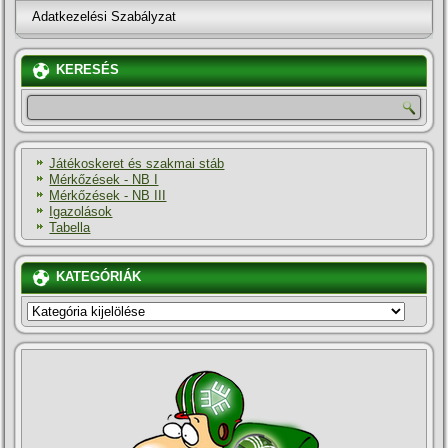
Adatkezelési Szabályzat
KERESÉS
Játékoskeret és szakmai stáb
Mérkőzések - NB I
Mérkőzések - NB III
Igazolások
Tabella
KATEGÓRIÁK
KATEGÓRIÁK