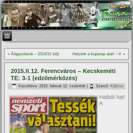
«
Átigazolások – 2014/15 (tél)
Helyünk a kupanap alatt – V.
»
2015.II.12. Ferencváros – Kecskeméti
TE: 3-1 (edzőmérkőzés)
Közzétéve:
2015. február 12. csütörtök
|
Szerző:
K@rcsi
Hatból hat!
A