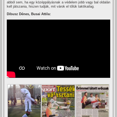
abból sem, ha egy középpályásnak a védelem jobb vagy bal oldalán
kell játszania, hiszen tudják, mit várok el tőlük taktikailag.
Dibusz Dénes, Busai Attila: