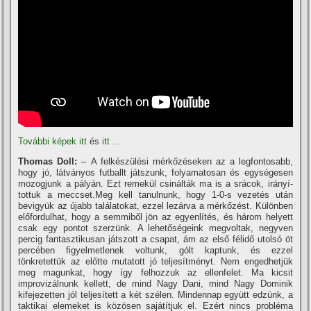
További képek itt
és
itt …
Thomas Doll:
– A felkészülési mérkőzéseken az a legfontosabb,
hogy jó, látványos futballt játszunk, folyamatosan és egységesen
mozogjunk a pályán. Ezt remekül csinálták ma is a srácok, irányí­
tottuk a meccset.Meg kell tanulnunk, hogy 1-0-s vezetés után
bevigyük az újabb találatokat, ezzel lezárva a mérkőzést. Különben
előfordulhat, hogy a semmiből jön az egyenlí­tés, és három helyett
csak egy pontot szerzünk. A lehetőségeink megvoltak, negyven
percig fantasztikusan játszott a csapat, ám az első félidő utolsó öt
percében figyelmetlenek voltunk, gólt kaptunk, és ezzel
tönkretettük az előtte mutatott jó teljesí­tményt. Nem engedhetjük
meg magunkat, hogy í­gy felhozzuk az ellenfelet. Ma kicsit
improvizálnunk kellett, de mind Nagy Dani, mind Nagy Dominik
kifejezetten jól teljesí­tett a két szélen. Mindennap együtt edzünk, a
taktikai elemeket is közösen sajátí­tjuk el. Ezért nincs probléma