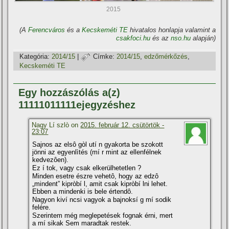
2015
(A
Ferencváros
és a
Kecskeméti TE
hivatalos honlapja valamint a
csakfoci.hu
és az
nso.hu
alapján)
Kategória:
2014/15
|
Címke:
2014/15
,
edzőmérkőzés
,
Kecskeméti TE
Egy hozzászólás a(z)
11111011111ejegyzéshez
Nagy Lí szlò on
2015. február 12. csütörtök -
23:07
Sajnos az elsô gòl utí n gyakorta be szokott
jönni az egyenlìtés (mí r mint az ellenfélnek
kedvezôen).
Ez í tok, vagy csak elkerülhetetlen ?
Minden esetre észre vehetô, hogy az edzô
„mindent” kipròbí l, amit csak kipròbí lni lehet.
Ebben a mindenki is bele értendô.
Nagyon kiví ncsi vagyok a bajnoksí g mí sodik
felére.
Szerintem még meglepetések fognak érni, mert
a mí sikak Sem maradtak restek.