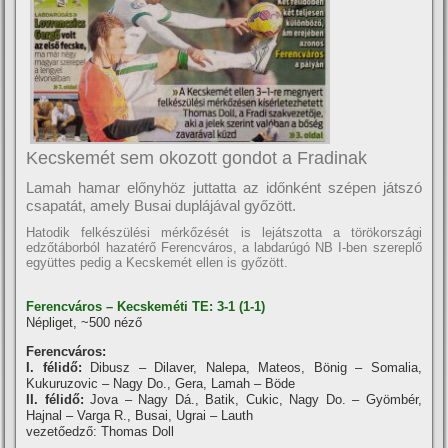
Kecskemét sem okozott gondot a Fradinak
Lamah hamar előnyhöz juttatta az időnként szépen játszó
csapatát, amely Busai duplájával győzött.
Hatodik felkészülési mérkőzését is lejátszotta a törökországi
edzőtáborból hazatérő Ferencváros, a labdarúgó NB I-ben szereplő
együttes pedig a Kecskemét ellen is győzött.
Ferencváros – Kecskeméti TE: 3-1 (1-1)
Népliget, ~500 néző
Ferencváros:
I. félidő:
Dibusz – Dilaver, Nalepa, Mateos, Bönig – Somalia,
Kukuruzovic – Nagy Do., Gera, Lamah – Böde
II. félidő:
Jova – Nagy Dá., Batik, Cukic, Nagy Do. – Gyömbér,
Hajnal – Varga R., Busai, Ugrai – Lauth
vezetőedző: Thomas Doll