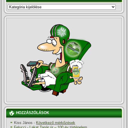
KATEGÓRIÁK
HOZZÁSZÓLÁSOK
Kiss János
-
Következő mérkőzések
Felucci
-
Lakat Tanár úr – 100 év történelem