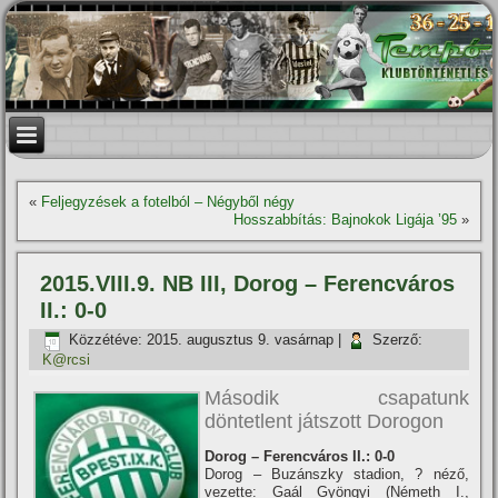
«
Feljegyzések a fotelból – Négyből négy
Hosszabbí­tás: Bajnokok Ligája ’95
»
2015.VIII.9. NB III, Dorog – Ferencváros
II.: 0-0
Közzétéve:
2015. augusztus 9. vasárnap
|
Szerző:
K@rcsi
Második csapatunk
döntetlent játszott Dorogon
Dorog – Ferencváros II.: 0-0
Dorog – Buzánszky stadion, ? néző,
vezette: Gaál Gyöngyi (Németh I.,