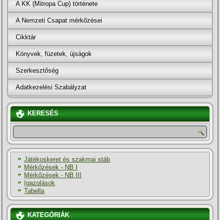
A KK (Mitropa Cup) története
A Nemzeti Csapat mérkőzései
Cikktár
Könyvek, füzetek, újságok
Szerkesztőség
Adatkezelési Szabályzat
KERESÉS
Játékoskeret és szakmai stáb
Mérkőzések - NB I
Mérkőzések - NB III
Igazolások
Tabella
KATEGÓRIÁK