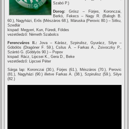
Szabó P.)
Dorog:
Grósz – Fürjes, Koronczai,
Berkó, Fekecs – Nagy R. (Balogh B.
60.), Nagyházi, Erős (Mészáros 68.), Máruska (Perovic 80.) – Sitku,
Szedlár
kispad: Megyeri, Kun, Füredi, Földes
vezetőedző: Németh Szabolcs
Ferencváros II.:
Jova – Kárász, Szpirulisz, Gyurácz, Silye –
Göbölös (Dragóner F. 59.), Csilus Á. – Farkas A., Zsivoczky P.,
Szántó G. (Göblyös 90.) – Popov
kispad: Rácz, Lipcsei K., Gera D., Beke
vezetőedző: Lipcsei Péter
Sárga lap: Koronczai (30.), Fürjes (61.), Mészáros (70.), Perovic
(81.), Nagyházi (90.) illetve Farkas A. (38.), Szpirulisz (59.), Silye
(82.)