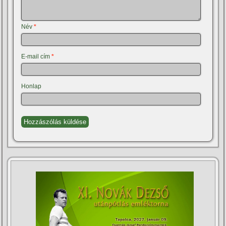
Név
*
E-mail cím
*
Honlap