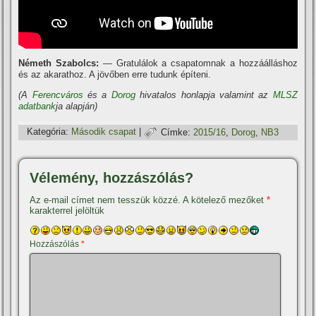
Németh Szabolcs:
— Gratulálok a csapatomnak a hozzáálláshoz
és az akarathoz. A jövőben erre tudunk épí­teni.
(A
Ferencváros
és a
Dorog
hivatalos honlapja valamint az
MLSZ
adatbank
ja alapján)
Kategória:
Második csapat
|
Címke:
2015/16
,
Dorog
,
NB3
Vélemény, hozzászólás?
Az e-mail címet nem tesszük közzé.
A kötelező mezőket
*
karakterrel jelöltük
Hozzászólás
*