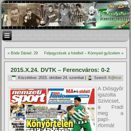
«
Böde Dániel: 29
Feljegyzések a fotelból – Könnyed győzelem
»
2015.X.24. DVTK – Ferencváros: 0-2
Közzétéve:
2015. október 24. szombat
|
Szerző:
K@rcsi
A Diósgyőr
igazolta
Szivicset,
a Fradi
meg a
papí­
rformát