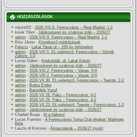
HOZZÁSZÓLÁSOK
mjozef22
-
2026.VIII.8. Ferencváros – Real Madrid: 1-2
kosik Tibor
-
Játékoskeret és szakmai stáb – 2026/27
admin
-
2026.VIII.8. Ferencváros – Real Madrid: 1-2
Kiss János
-
Következő mérkőzések
Felucci
-
Lakat Tanár úr – 100 év történelem
admin
-
2026.VIII.5. EL-selejtező: Ferencváros – Górnik
Zabrze: 1-0
Lovas Gábor
-
Anekdoták: dr. Lakat Károly
admin
-
Játékoskeret és szakmai stáb – 2026/27
admin
-
2026.VIII.2. Ferencváros – Vasas: 0-0
admin
-
2026.VIII.2. Ferencváros – Vasas: 0-0
admin
-
2026.VII.30. EL-selejtező: Ferencváros – Twente: 2-2
admin
-
Botka Endre
admin
-
Bamidele Yusuf
admin
-
2026.VII.26. Paks – Ferencváros: 4-2
admin
-
2026.VII.26. Paks – Ferencváros: 4-2
admin
-
2026.VII.23. EL-selejtező: Twente – Ferencváros: 1-2
admin
-
Játékoskeret és szakmai stáb – 2026/27
Charbel Bouja
-
Itt a háboru!
Lucas Fuentes
-
A Ferencvárosi Torna Club elnökei: Mailinger
Béla
Laszlo dr.Kincses
-
Átigazolások – 2026/27 (nyár)