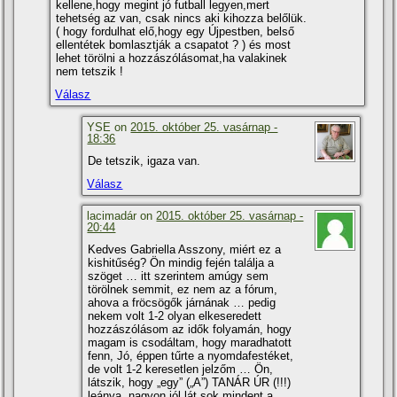
kellene,hogy megint jó futball legyen,mert
tehetség az van, csak nincs aki kihozza belőlük.
( hogy fordulhat elő,hogy egy Újpestben, belső
ellentétek bomlasztják a csapatot ? ) és most
lehet törölni a hozzászólásomat,ha valakinek
nem tetszik !
Válasz
YSE on
2015. október 25. vasárnap -
18:36
De tetszik, igaza van.
Válasz
lacimadár on
2015. október 25. vasárnap -
20:44
Kedves Gabriella Asszony, miért ez a
kishitűség? Ön mindig fején találja a
szöget … itt szerintem amúgy sem
törölnek semmit, ez nem az a fórum,
ahova a fröcsögők járnának … pedig
nekem volt 1-2 olyan elkeseredett
hozzászólásom az idők folyamán, hogy
magam is csodáltam, hogy maradhatott
fenn, Jó, éppen tűrte a nyomdafestéket,
de volt 1-2 keresetlen jelzőm … Ön,
látszik, hogy „egy” („A”) TANÁR ÚR (!!!)
leánya, nagyon jól lát sok mindent a