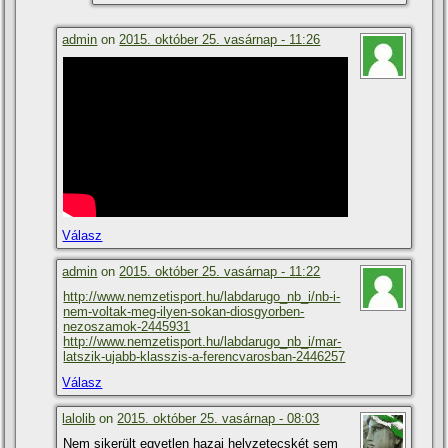
admin
on
2015. október 25. vasárnap - 11:26
Válasz
admin
on
2015. október 25. vasárnap - 11:22
http://www.nemzetisport.hu/labdarugo_nb_i/nb-i-
nem-voltak-meg-ilyen-sokan-diosgyorben-
nezoszamok-2445931
http://www.nemzetisport.hu/labdarugo_nb_i/mar-
latszik-ujabb-klasszis-a-ferencvarosban-2446257
Válasz
lalolib
on
2015. október 25. vasárnap - 08:03
Nem sikerült egyetlen hazai helyzetecskét sem