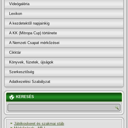
Videógaléria
Lexikon
A kezdetektől napjainkig
A KK (Mitropa Cup) története
A Nemzeti Csapat mérkőzései
Cikktár
Könyvek, füzetek, újságok
Szerkesztőség
Adatkezelési Szabályzat
KERESÉS
Játékoskeret és szakmai stáb