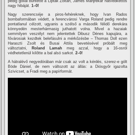
pedig góllal büntette a Lipták Zoltán, James Manjrekar hátvédkettős
nagy hibáját.
1–0!
Nagy szerencséje a piros-fehéreknek, hogy Ivan Rados
bombaformában védett, a ferencvárosi Varga Roland pedig rendre
pontatlanul célzott, ugyanis a szélső a második félidő derekára
könnyedén mesterhármasig juthatott volna. Mivel a hazaiak
semmilyen veszélyt nem jelentettek Dibusz Dénes kapujára, a
fővárosiak kezdtek belefásulni a mérkőzésbe – Thomas Doll ezen
Haraszti Zsolt és Busai Attila bevetésével próbált meg
változtatni,
Roland Lamah
meg azzal, hogy a 16-osról
védhetetlenül kilőtte a bal alsó sarkot.
2–0
!
A hátralévő negyedórában már csak az volt a kérdés, szerez-e gólt
Böde Dániel, de nem változott az állás: a Diósgyőr igazolta
Szivicset, a Fradi meg a papí­rformát.