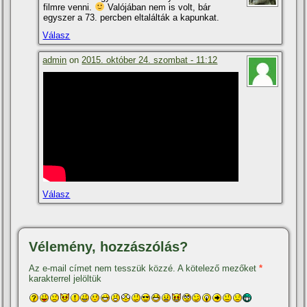
filmre venni.
Valójában nem is volt, bár
egyszer a 73. percben eltalálták a kapunkat.
Válasz
admin
on
2015. október 24. szombat - 11:12
Válasz
Vélemény, hozzászólás?
Az e-mail címet nem tesszük közzé.
A kötelező mezőket
*
karakterrel jelöltük