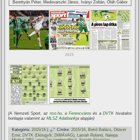
Berettyán Péter, Medovarszki János, Iványi Zoltán, Oláh Gábor
2015
(A Nemzeti Sport, az
nso.hu
, a
Ferencváros
és a
DVTK
hivatalos
honlapja valamint az
MLSZ Adatbank
ja alapján)
Kategória:
2015/16
|
Címke:
2015/16
,
Bekő Balázs
,
Dilaver
Emir
,
DVTK (Diósgyőr; DIMÁVAG)
,
Lamah Roland
,
Nalepa
Michal
,
NB1
,
piros lap (emberelőny)
,
Sesták Stanislav