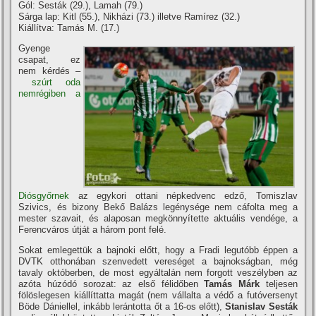
Gól: Sesták (29.), Lamah (79.)
Sárga lap: Kitl (55.), Nikházi (73.) illetve Ramí­rez (32.)
Kiállí­tva: Tamás M. (17.)
Gyenge
csapat, ez
nem kérdés –
szúrt oda
nemrégiben a
Diósgyőrnek
az egykori ottani népkedvenc edző, Tomiszlav
Szivics, és bizony Bekő Balázs legénysége nem cáfolta meg a
mester szavait, és alaposan megkönnyí­tette aktuális vendége, a
Ferencváros útját a három pont felé.
Sokat emlegettük a bajnoki előtt, hogy a Fradi legutóbb éppen a
DVTK otthonában szenvedett vereséget a bajnokságban, még
tavaly októberben, de most egyáltalán nem forgott veszélyben az
azóta húzódó sorozat: az első félidőben
Tamás Márk
teljesen
fölöslegesen kiállí­ttatta magát (nem vállalta a védő a futóversenyt
Böde Dániellel, inkább lerántotta őt a 16-os előtt),
Stanislav Sesták