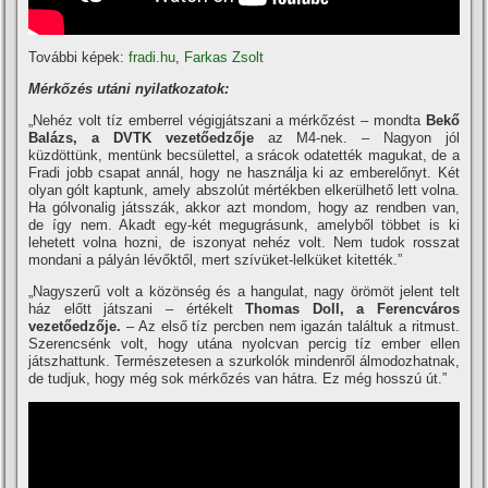
További képek:
fradi.hu
,
Farkas Zsolt
Mérkőzés utáni nyilatkozatok:
„Nehéz volt tí­z emberrel végigjátszani a mérkőzést – mondta
Bekő
Balázs, a DVTK vezetőedzője
az M4-nek. – Nagyon jól
küzdöttünk, mentünk becsülettel, a srácok odatették magukat, de a
Fradi jobb csapat annál, hogy ne használja ki az emberelőnyt. Két
olyan gólt kaptunk, amely abszolút mértékben elkerülhető lett volna.
Ha gólvonalig játsszák, akkor azt mondom, hogy az rendben van,
de í­gy nem. Akadt egy-két megugrásunk, amelyből többet is ki
lehetett volna hozni, de iszonyat nehéz volt. Nem tudok rosszat
mondani a pályán lévőktől, mert szí­vüket-lelküket kitették.”
„Nagyszerű volt a közönség és a hangulat, nagy örömöt jelent telt
ház előtt játszani – értékelt
Thomas Doll, a Ferencváros
vezetőedzője.
– Az első tí­z percben nem igazán találtuk a ritmust.
Szerencsénk volt, hogy utána nyolcvan percig tí­z ember ellen
játszhattunk. Természetesen a szurkolók mindenről álmodozhatnak,
de tudjuk, hogy még sok mérkőzés van hátra. Ez még hosszú út.”