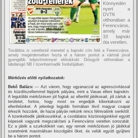
Könnyedén
nyert a
DVTK
otthonában a
Ferencváros,
amely már
33 bajnoki
óta veretlen.
Továbbra is veretlenül menetel a bajnoki cí­m felé a Ferencváros,
amely megérdemelten hozta el a három pontot a vártnál jóval
gyengébb teljesí­tménnyel előrukkoló Diósgyőr otthonában a
labdarúgó NB I tizenharmadik fordulójában.
Mérkőzés előtti nyilatkozatok:
Bekő Balázs
:
— Azt várom, hogy ugyanazzal az agresszivitással
és küzdőszellemmel lépjünk pályára, mint a Vasas elleni bajnokin.
A legutóbbi mérkőzésen jól fogtuk az ellenfél játékosait, jól zártuk a
területet, fontos, hogy most se engedjük kibontakozni az
ellenfelünket. A jelenlegi legjobb formában lévő magyar csapat
érkezik hozzánk, de hazai pályán nekünk nincs félnivalónk senkitől.
A tizenkettedik játékosunkkal, a csodálatos közönségünkkel együtt
képesek vagyunk megszakí­tani a Ferencváros veretlen sorozatát.
Ez a játék a szurkolókért van, egy remek mérkőzésen jó játékkal
szeretnénk maximálisan kiszolgálni őket, és velük együtt gyűjteni
be a három pontot.