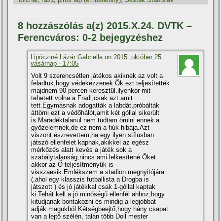
8 hozzászólás a(z) 2015.X.24. DVTK –
Ferencváros: 0-2 bejegyzéshez
Lipócziné Lázár Gabriella on
2015. október 25.
vasárnap - 17:05
Volt 9 szerencsétlen játékos akiknek az volt a
feladtuk,hogy védekezzenek.Ők ezt teljesí­tették
majdnem 90 percen keresztül.ilyenkor mit
tehetett volna a Fradi,csak azt amit
tett.Egymásnak adogatták a labdát,próbálták
áttörni ezt a védőhálót,amit két góllal sikerült
is.Maradéktalanul nem tudtam örülni ennek a
győzelemnek,de ez nem a fiúk hibája.Azt
viszont észrevettem,ha egy ilyen stí­lusban
játszó ellenfelet kapnak,akikkel az egész
mérkőzés alatt kevés a játék sok a
szabálytalanság,nincs ami lelkesí­tené Őket
akkor az Ő teljesí­tményük is
visszaesik.Emlékszem a stadion megnyitójára
(,ahol egy klasszis futballista a Drogba is
játszott ) és jó játékkal csak 1-góllal kaptak
ki.Tehát kell a jó minőségű ellenfél ahhoz,hogy
kitudjanak bontakozni és mindig a legjobbat
adják magukból.Kétségbeejtő,hogy hány csapat
van a lejtő szélén, talán több Doll mester