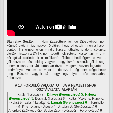
Stanislav Sesták:
— Nem játszottunk jól, de Diósgyőrben nem
könnyű győzni, í­gy nagyon örülünk, hogy elhoztuk innen a három
pontot. Tí­z ember ellen mindig furcsa futballozni, de a célunkat
elértük, hiszen a DVTK nem tudott helyzeteket kialakí­tani, mí­g mi
két góllal eldöntöttük a találkozót. Több lehetőségem is volt a
gólszerzésre, és boldog vagyok, hogy ismét sikerült góllal segí­
tenem a csapatot. Jó formában érzem magam, hiszen legutóbb is
eredményes voltam, és most is, de ezzel még nem elégedhetek
meg. Büszke vagyok rá, hogy egy ilyen erős csapatban
futballozom.
A 13. FORDULÓ VÁLOGATOTTJA A NEMZETI SPORT
OSZTÁLYZATAI ALAPJÁN
Király (Haladás) 7 –
Dilaver (Ferencváros) 5, Nalepa
(Ferencváros) 5
, Bosnjak (Haladás) 6 – Koltai (Paks) 5, Papp K.
(Paks) 5, Iszlai (Haladás) 6,
Lamah (Ferencváros) 6
– Torghelle
(MTK) 5, Diagne (Újpest) 4, Birtalan B. (Békéscsaba) 6
A forduló játékvezetője: Szabó Zsolt (Diósgyőr – Ferencváros) 9 –