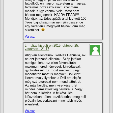
futballból, én nagyon szeretem a magvas,
tartalmas hozzászólásait, szerintem
mások is í­gy vannak vele! Most sem
bántott meg senkit. HAJRÁ FRADI!!!
Mondjuk, az Édesapjáék által kiví­vott 100
%-os bajnokság már nem jön össze, de
egy veretlenül megnyert bajnoki cí­m még
sikerülhet.
Válasz
L.I. alias kispufi on
2015. október 25.
vasárnap - 21:17
Alig van ellenfelünk, kedves Gabriella, aki
ne ezt játszaná ellenünk. Szép játékot
nemigen lehet ez ellen felvonultatni,
maximum eredményeset, kí­nlódással,
gyötrődéssel. Ez most megvolt, vagy
mondhatni: most is megvolt. Doll előtt,
illetve tavaly ilyenkor, a Doll-éra elején
még ezt javarészt nem mondhattuk el.
Az más kérdés, mennyire készí­t fel
mindez nemzetközileg bármire is. Vagy
hát nem is kérdés. A felkészülési
időszakban, télen, edzőtáborban meg kell
próbálni becserkészni minél több ní­vós
ellenfelet.
Válasz