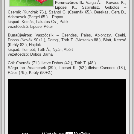
Ferencváros II.:
Varga Á. – Kovács K.,
Lipcsei K., Szpirulisz, Gőbölös –
Csernik (Kundrák 76.), Szántó G. (Csernák 65.), Derekas, Gera D.,
Adamcsek (Pergel 65.) – Popov
kispad: Kersák, Lakatos Cs., Patik
vezetőedző: Lipcsei Péter
Dunaújváros:
Vaszócsik – Csendes, Páles, Ablonczy, Csehi,
Dobos (Novák 90+1.), Dorogi, Tóth T. (Nicsenko 88.), Blatt, Kercsó
(Király 82.), Hajdók
kispad: Hompót, Tóth Á., Nyári, Abért
vezetőedző: Dobos Barna
Gól: Csernák (71.) illetve Dobos (42.), Tóth T. (48.)
Sárga lap: Adamcsek (39.), Lipcsei K. (52.) illetve Csendes (18.),
Páles (79.), Király (90+2.)