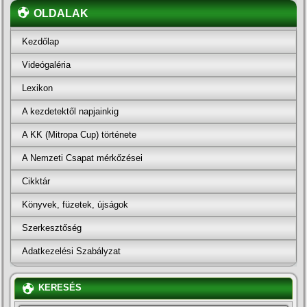
OLDALAK
Kezdőlap
Videógaléria
Lexikon
A kezdetektől napjainkig
A KK (Mitropa Cup) története
A Nemzeti Csapat mérkőzései
Cikktár
Könyvek, füzetek, újságok
Szerkesztőség
Adatkezelési Szabályzat
KERESÉS