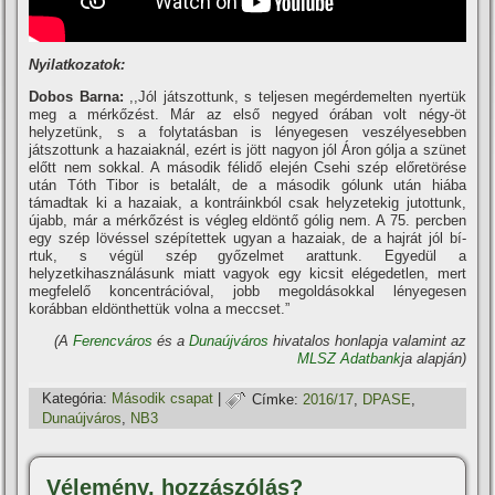
Nyilatkozatok:
Dobos Barna:
,,Jól játszottunk, s teljesen megérdemelten nyertük
meg a mérkőzést. Már az első negyed órában volt négy-öt
helyzetünk, s a folytatásban is lényegesen veszélyesebben
játszottunk a hazaiaknál, ezért is jött nagyon jól Áron gólja a szünet
előtt nem sokkal. A második félidő elején Csehi szép előretörése
után Tóth Tibor is betalált, de a második gólunk után hiába
támadtak ki a hazaiak, a kontráinkból csak helyzetekig jutottunk,
újabb, már a mérkőzést is végleg eldöntő gólig nem. A 75. percben
egy szép lövéssel szépí­tettek ugyan a hazaiak, de a hajrát jól bí­
rtuk, s végül szép győzelmet arattunk. Egyedül a
helyzetkihasználásunk miatt vagyok egy kicsit elégedetlen, mert
megfelelő koncentrációval, jobb megoldásokkal lényegesen
korábban eldönthettük volna a meccset.”
(A
Ferencváros
és a
Dunaújváros
hivatalos honlapja valamint az
MLSZ Adatbank
ja alapján)
Kategória:
Második csapat
|
Címke:
2016/17
,
DPASE
,
Dunaújváros
,
NB3
Vélemény, hozzászólás?