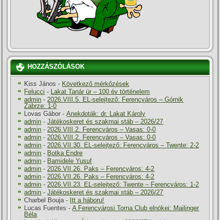
HOZZÁSZÓLÁSOK
Kiss János
-
Következő mérkőzések
Felucci
-
Lakat Tanár úr – 100 év történelem
admin
-
2026.VIII.5. EL-selejtező: Ferencváros – Górnik
Zabrze: 1-0
Lovas Gábor
-
Anekdoták: dr. Lakat Károly
admin
-
Játékoskeret és szakmai stáb – 2026/27
admin
-
2026.VIII.2. Ferencváros – Vasas: 0-0
admin
-
2026.VIII.2. Ferencváros – Vasas: 0-0
admin
-
2026.VII.30. EL-selejtező: Ferencváros – Twente: 2-2
admin
-
Botka Endre
admin
-
Bamidele Yusuf
admin
-
2026.VII.26. Paks – Ferencváros: 4-2
admin
-
2026.VII.26. Paks – Ferencváros: 4-2
admin
-
2026.VII.23. EL-selejtező: Twente – Ferencváros: 1-2
admin
-
Játékoskeret és szakmai stáb – 2026/27
Charbel Bouja
-
Itt a háboru!
Lucas Fuentes
-
A Ferencvárosi Torna Club elnökei: Mailinger
Béla