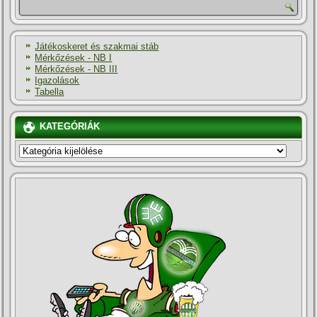
Játékoskeret és szakmai stáb
Mérkőzések - NB I
Mérkőzések - NB III
Igazolások
Tabella
KATEGÓRIÁK
KATEGÓRIÁK