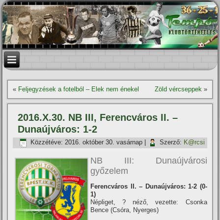
«
Feljegyzések a fotelból – Elek nem énekel
Zöld vércseppek
»
2016.X.30. NB III, Ferencváros II. –
Dunaújváros: 1-2
Közzétéve:
2016. október 30. vasárnap
|
Szerző:
K@rcsi
NB III: Dunaújvárosi
győzelem
Ferencváros II. – Dunaújváros: 1-2 (0-
1)
Népliget, ? néző, vezette: Csonka
Bence (Csóra, Nyerges)