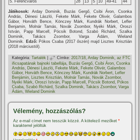
5. Ferencváros
28
13
5
10
49-41
44
Játékosok:
Arday Dominik, Buzás Gergő, Csibi Áron, Csonka
András, Dénesi László, Fekete Márk, Fekete Olivér, Galambos
Gábor, Horváth Bence, Könczey Márk, Kundrák Norbert, Lefler
Benjamin, Molnár Tamás, Novák Zsombor, Nyéki Márk, Oroszi
István, Papp Marcell, Pócsik Botond, Szabó Richárd, Szalka
Dominik, Takács Zsombor, Varga Ádám, Wieland
Dominik.
Edző:
Pókos Csaba (2017 őszén) majd Lisztes Krisztián
(2018 márciustól).
Kategória:
Tartalék
|
Címke:
2017/18
,
Arday Dominik
,
az FTC
ificsapatának bajnoki tabellája
,
Buzás Gergő
,
Csibi Áron
,
Csonka
András
,
Dénesi László
,
Fekete Márk
,
Fekete Olivér
,
Galambos
Gábor
,
Horváth Bence
,
Könczey Márk
,
Kundrák Norbert
,
Lefler
Benjámin
,
Lisztes Krisztián
,
Molnár Tamás
,
Novák Zsombor
,
Nyéki Márk
,
Oroszi István
,
Papp Marcell
,
Pócsik Botond
,
Pókos
Csaba
,
Szabó Richárd
,
Szalka Dominik
,
Takács Zsombor
,
Varga
Ádám
,
Wieland Dominik
Vélemény, hozzászólás?
Az e-mail címet nem tesszük közzé.
A kötelező mezőket
*
karakterrel jelöltük