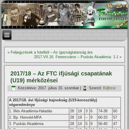
«
Feljegyzések a fotelból – Az igazságtalanság ára
2017.VII.16. Ferencváros – Puskás Akadémia: 1-1
»
2017/18 – Az FTC ifjúsági csapatának
(U19) mérkőzései
Közzétéve:
2017. július 15. szombat
|
Szerző:
K@rcsi
A 2017/18. évi Ifjúsági bajnokság (U19-korosztály)
végeredménye
1. Illés Akadémia-Haladás
28
19
3
6
74-38
60
2. Bp. Honvéd-MFA
28
19
–
9
60-33
57
3. Puskás Akadémia
28
14
5
9
56-40
47