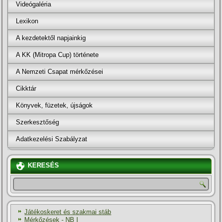
Videógaléria
Lexikon
A kezdetektől napjainkig
A KK (Mitropa Cup) története
A Nemzeti Csapat mérkőzései
Cikktár
Könyvek, füzetek, újságok
Szerkesztőség
Adatkezelési Szabályzat
KERESÉS
Játékoskeret és szakmai stáb
Mérkőzések - NB I