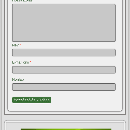
Hozzászólás
*
Név
*
E-mail cím
*
Honlap