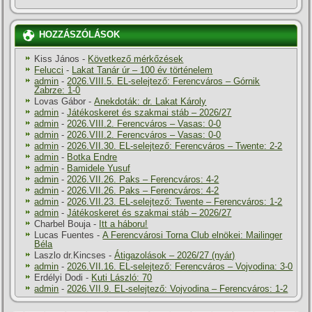
HOZZÁSZÓLÁSOK
Kiss János
-
Következő mérkőzések
Felucci
-
Lakat Tanár úr – 100 év történelem
admin
-
2026.VIII.5. EL-selejtező: Ferencváros – Górnik
Zabrze: 1-0
Lovas Gábor
-
Anekdoták: dr. Lakat Károly
admin
-
Játékoskeret és szakmai stáb – 2026/27
admin
-
2026.VIII.2. Ferencváros – Vasas: 0-0
admin
-
2026.VIII.2. Ferencváros – Vasas: 0-0
admin
-
2026.VII.30. EL-selejtező: Ferencváros – Twente: 2-2
admin
-
Botka Endre
admin
-
Bamidele Yusuf
admin
-
2026.VII.26. Paks – Ferencváros: 4-2
admin
-
2026.VII.26. Paks – Ferencváros: 4-2
admin
-
2026.VII.23. EL-selejtező: Twente – Ferencváros: 1-2
admin
-
Játékoskeret és szakmai stáb – 2026/27
Charbel Bouja
-
Itt a háboru!
Lucas Fuentes
-
A Ferencvárosi Torna Club elnökei: Mailinger
Béla
Laszlo dr.Kincses
-
Átigazolások – 2026/27 (nyár)
admin
-
2026.VII.16. EL-selejtező: Ferencváros – Vojvodina: 3-0
Erdélyi Dodi
-
Kuti László: 70
admin
-
2026.VII.9. EL-selejtező: Vojvodina – Ferencváros: 1-2