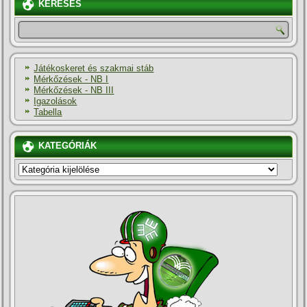
KERESÉS
Játékoskeret és szakmai stáb
Mérkőzések - NB I
Mérkőzések - NB III
Igazolások
Tabella
KATEGÓRIÁK
KATEGÓRIÁK