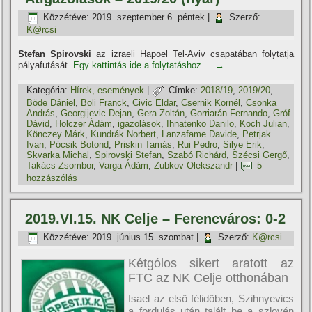
Közzétéve:
2019. szeptember 6. péntek
|
Szerző:
K@rcsi
Stefan Spirovski
az izraeli Hapoel Tel-Aviv csapatában folytatja
pályafutását.
Egy kattintás ide a folytatáshoz....
→
Kategória:
Hí­rek, események
|
Címke:
2018/19
,
2019/20
,
Böde Dániel
,
Boli Franck
,
Civic Eldar
,
Csernik Kornél
,
Csonka
András
,
Georgijevic Dejan
,
Gera Zoltán
,
Gorriarán Fernando
,
Gróf
Dávid
,
Holczer Ádám
,
igazolások
,
Ihnatenko Danilo
,
Koch Julian
,
Könczey Márk
,
Kundrák Norbert
,
Lanzafame Davide
,
Petrjak
Ivan
,
Pócsik Botond
,
Priskin Tamás
,
Rui Pedro
,
Silye Erik
,
Skvarka Michal
,
Spirovski Stefan
,
Szabó Richárd
,
Szécsi Gergő
,
Takács Zsombor
,
Varga Ádám
,
Zubkov Olekszandr
|
5
hozzászólás
2019.VI.15. NK Celje – Ferencváros: 0-2
Közzétéve:
2019. június 15. szombat
|
Szerző:
K@rcsi
Kétgólos sikert aratott az
FTC az NK Celje otthonában
Isael az első félidőben, Szihnyevics
a fordulás után talált be a szlovén