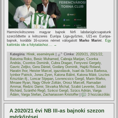
Harminckétszeres magyar bajnok férfi labdarúgócsapatunk
szerződtette a kétszeres Európa Liga-győztes, U21-es Európa-
bajnok, korábbi 16-szoros német válogatott
Marko Marin
t.
Egy
kattintás ide a folytatáshoz....
→
Kategória:
Hí­rek, események
|
Címke:
2020/21
,
2021/22
,
Baturina Roko
,
Besic Muhamed
,
Cabraja Marijan
,
Csonka
András
,
Csontos Dominik
,
Cubra Dragan
,
Fenyvesi Gergely
,
Gavric Zeljko
,
Gera Dániel
,
Godány Dominik
,
Hajdú Roland
,
Haratin Ihor
,
Heister Marcel
,
igazolások
,
Isael da Silva Barbosa
,
Iyinbor Patrick
,
Jones Zyen
,
Katona Bálint
,
Katona Máté
,
Lisztes
Krisztián ifj.
,
Loncar Stjepan
,
Lovrencsics Gergő
,
Marin Marko
,
Mmaee Ryan
,
Nagy Olivér Zoltán
,
Orosz Marcell
,
Ramadan
Ammar
,
Redzic Damir
,
Skvarka Michal
,
Szabó Levente
,
Szabó
Richárd
,
Szánthó Regő
,
Szécsi Gergő
,
Szücs Adrián
,
Varga
Ádám
,
Varga Stefan
,
Zachariassen Kristoffer
|
3 hozzászólás
A 2020/21 évi NB III-as bajnoki szezon
mérkőzései