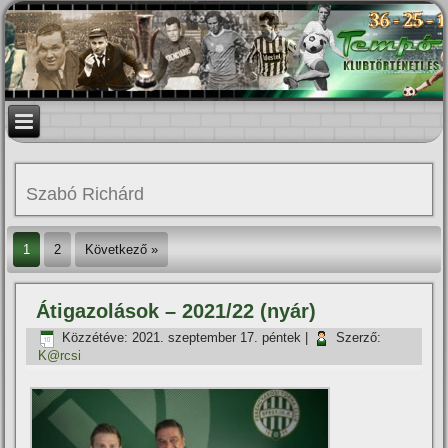
Szabó Richárd
1
2
Következő »
Átigazolások – 2021/22 (nyár)
Közzétéve:
2021. szeptember 17. péntek
|
Szerző:
K@rcsi