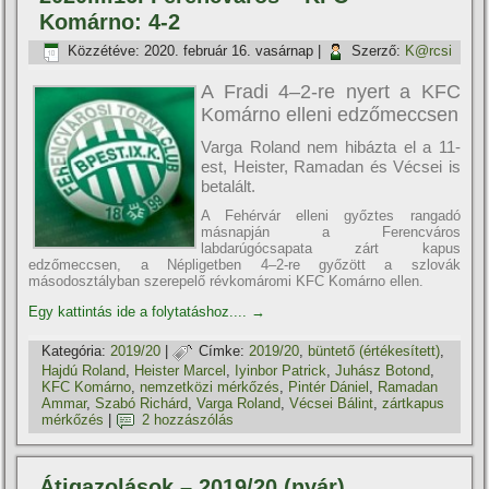
Komárno: 4-2
Közzétéve:
2020. február 16. vasárnap
|
Szerző:
K@rcsi
A Fradi 4–2-re nyert a KFC
Komárno elleni edzőmeccsen
Varga Roland nem hibázta el a 11-
est, Heister, Ramadan és Vécsei is
betalált.
A Fehérvár elleni győztes rangadó
másnapján a Ferencváros
labdarúgócsapata zárt kapus
edzőmeccsen, a Népligetben 4–2-re győzött a szlovák
másodosztályban szerepelő révkomáromi KFC Komárno ellen.
Egy kattintás ide a folytatáshoz....
→
Kategória:
2019/20
|
Címke:
2019/20
,
büntető (értékesí­tett)
,
Hajdú Roland
,
Heister Marcel
,
Iyinbor Patrick
,
Juhász Botond
,
KFC Komárno
,
nemzetközi mérkőzés
,
Pintér Dániel
,
Ramadan
Ammar
,
Szabó Richárd
,
Varga Roland
,
Vécsei Bálint
,
zártkapus
mérkőzés
|
2 hozzászólás
Átigazolások – 2019/20 (nyár)