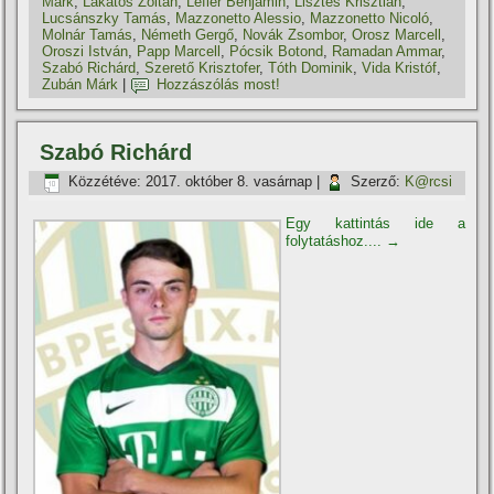
Márk
,
Lakatos Zoltán
,
Lefler Benjámin
,
Lisztes Krisztián
,
Lucsánszky Tamás
,
Mazzonetto Alessio
,
Mazzonetto Nicoló
,
Molnár Tamás
,
Németh Gergő
,
Novák Zsombor
,
Orosz Marcell
,
Oroszi István
,
Papp Marcell
,
Pócsik Botond
,
Ramadan Ammar
,
Szabó Richárd
,
Szerető Krisztofer
,
Tóth Dominik
,
Vida Kristóf
,
Zubán Márk
|
Hozzászólás most!
Szabó Richárd
Közzétéve:
2017. október 8. vasárnap
|
Szerző:
K@rcsi
Egy kattintás ide a
folytatáshoz....
→