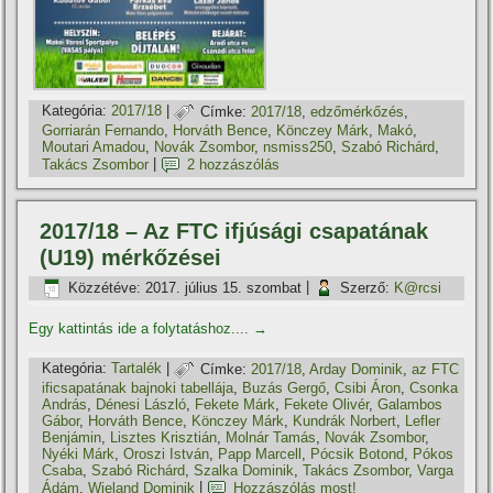
Kategória:
2017/18
|
Címke:
2017/18
,
edzőmérkőzés
,
Gorriarán Fernando
,
Horváth Bence
,
Könczey Márk
,
Makó
,
Moutari Amadou
,
Novák Zsombor
,
nsmiss250
,
Szabó Richárd
,
Takács Zsombor
|
2 hozzászólás
2017/18 – Az FTC ifjúsági csapatának
(U19) mérkőzései
Közzétéve:
2017. július 15. szombat
|
Szerző:
K@rcsi
Egy kattintás ide a folytatáshoz....
→
Kategória:
Tartalék
|
Címke:
2017/18
,
Arday Dominik
,
az FTC
ificsapatának bajnoki tabellája
,
Buzás Gergő
,
Csibi Áron
,
Csonka
András
,
Dénesi László
,
Fekete Márk
,
Fekete Olivér
,
Galambos
Gábor
,
Horváth Bence
,
Könczey Márk
,
Kundrák Norbert
,
Lefler
Benjámin
,
Lisztes Krisztián
,
Molnár Tamás
,
Novák Zsombor
,
Nyéki Márk
,
Oroszi István
,
Papp Marcell
,
Pócsik Botond
,
Pókos
Csaba
,
Szabó Richárd
,
Szalka Dominik
,
Takács Zsombor
,
Varga
Ádám
,
Wieland Dominik
|
Hozzászólás most!