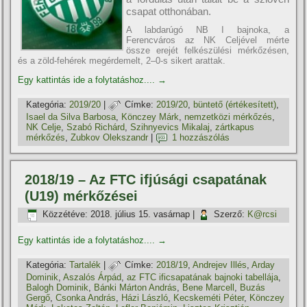
csapat otthonában.
A labdarúgó NB I bajnoka, a
Ferencváros az NK Celjével mérte
össze erejét felkészülési mérkőzésen,
és a zöld-fehérek megérdemelt, 2–0-s sikert arattak.
Egy kattintás ide a folytatáshoz....
→
Kategória:
2019/20
|
Címke:
2019/20
,
büntető (értékesí­tett)
,
Isael da Silva Barbosa
,
Könczey Márk
,
nemzetközi mérkőzés
,
NK Celje
,
Szabó Richárd
,
Szihnyevics Mikalaj
,
zártkapus
mérkőzés
,
Zubkov Olekszandr
|
1 hozzászólás
2018/19 – Az FTC ifjúsági csapatának
(U19) mérkőzései
Közzétéve:
2018. július 15. vasárnap
|
Szerző:
K@rcsi
Egy kattintás ide a folytatáshoz....
→
Kategória:
Tartalék
|
Címke:
2018/19
,
Andrejev Illés
,
Arday
Dominik
,
Aszalós Árpád
,
az FTC ificsapatának bajnoki tabellája
,
Balogh Dominik
,
Bánki Márton András
,
Bene Marcell
,
Buzás
Gergő
,
Csonka András
,
Házi László
,
Kecskeméti Péter
,
Könczey