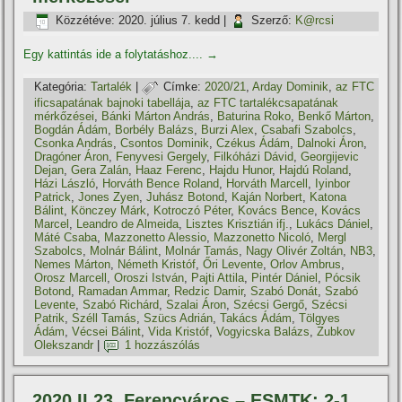
Közzétéve:
2020. július 7. kedd
|
Szerző:
K@rcsi
Egy kattintás ide a folytatáshoz....
→
Kategória:
Tartalék
|
Címke:
2020/21
,
Arday Dominik
,
az FTC
ificsapatának bajnoki tabellája
,
az FTC tartalékcsapatának
mérkőzései
,
Bánki Márton András
,
Baturina Roko
,
Benkő Márton
,
Bogdán Ádám
,
Borbély Balázs
,
Burzi Alex
,
Csabafi Szabolcs
,
Csonka András
,
Csontos Dominik
,
Czékus Ádám
,
Dalnoki Áron
,
Dragóner Áron
,
Fenyvesi Gergely
,
Filkóházi Dávid
,
Georgijevic
Dejan
,
Gera Zalán
,
Haaz Ferenc
,
Hajdu Hunor
,
Hajdú Roland
,
Házi László
,
Horváth Bence Roland
,
Horváth Marcell
,
Iyinbor
Patrick
,
Jones Zyen
,
Juhász Botond
,
Kaján Norbert
,
Katona
Bálint
,
Könczey Márk
,
Kotroczó Péter
,
Kovács Bence
,
Kovács
Marcel
,
Leandro de Almeida
,
Lisztes Krisztián ifj.
,
Lukács Dániel
,
Máté Csaba
,
Mazzonetto Alessio
,
Mazzonetto Nicoló
,
Mergl
Szabolcs
,
Molnár Bálint
,
Molnár Tamás
,
Nagy Olivér Zoltán
,
NB3
,
Nemes Márton
,
Németh Kristóf
,
Őri Levente
,
Orlov Ambrus
,
Orosz Marcell
,
Oroszi István
,
Pajti Attila
,
Pintér Dániel
,
Pócsik
Botond
,
Ramadan Ammar
,
Redzic Damir
,
Szabó Donát
,
Szabó
Levente
,
Szabó Richárd
,
Szalai Áron
,
Szécsi Gergő
,
Szécsi
Patrik
,
Széll Tamás
,
Szücs Adrián
,
Takács Ádám
,
Tölgyes
Ádám
,
Vécsei Bálint
,
Vida Kristóf
,
Vogyicska Balázs
,
Zubkov
Olekszandr
|
1 hozzászólás
2020.II.23. Ferencváros – ESMTK: 2-1