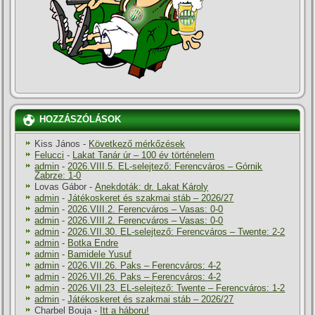
HOZZÁSZÓLÁSOK
Kiss János
-
Következő mérkőzések
Felucci
-
Lakat Tanár úr – 100 év történelem
admin
-
2026.VIII.5. EL-selejtező: Ferencváros – Górnik
Zabrze: 1-0
Lovas Gábor
-
Anekdoták: dr. Lakat Károly
admin
-
Játékoskeret és szakmai stáb – 2026/27
admin
-
2026.VIII.2. Ferencváros – Vasas: 0-0
admin
-
2026.VIII.2. Ferencváros – Vasas: 0-0
admin
-
2026.VII.30. EL-selejtező: Ferencváros – Twente: 2-2
admin
-
Botka Endre
admin
-
Bamidele Yusuf
admin
-
2026.VII.26. Paks – Ferencváros: 4-2
admin
-
2026.VII.26. Paks – Ferencváros: 4-2
admin
-
2026.VII.23. EL-selejtező: Twente – Ferencváros: 1-2
admin
-
Játékoskeret és szakmai stáb – 2026/27
Charbel Bouja
-
Itt a háboru!