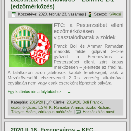
(edzőmérkőzés)
Közzétéve:
2020. február 23. vasárnap
|
Szerző:
K@rcsi
FTC: a Pesterzsébet elleni
edzőmérkőzésen
vigasztalódhattak a zöldek
Franck Boli és Ammar Ramadan
második félidei góljával 2–1-re
győzött a Ferencváros a
Pesterzsébet elleni, zárt kapus
mérkőzésen – jelentette az fradi.hu.
A találkozón azon játékosok kaptak lehetőséget, akik a
Mezőkövesdtől elszenvedett 3–0-s vereség alkalmával
egyáltalán nem vagy csak csereként léphettek pályára.
Egy kattintás ide a folytatáshoz....
→
Kategória:
2019/20
|
Címke:
2019/20
,
Boli Franck
,
edzőmérkőzés
,
ESMTK
,
Ramadan Ammar
,
Szabó Richárd
,
Tölgyes Ádám
,
zártkapus mérkőzés
|
Hozzászólás most!
2020.II.16. Ferencváros – KFC