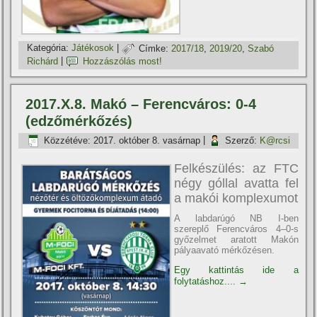
Kategória:
Játékosok
|
Címke:
2017/18
,
2019/20
,
Szabó
Richárd
|
Hozzászólás most!
2017.X.8. Makó – Ferencváros: 0-4
(edzőmérkőzés)
Közzétéve:
2017. október 8. vasárnap
|
Szerző:
K@rcsi
Felkészülés: az FTC
négy góllal avatta fel
a makói komplexumot
A labdarúgó NB I-ben
szereplő Ferencváros 4–0-s
győzelmet aratott Makón
pályaavató mérkőzésen.
Egy kattintás ide a
folytatáshoz....
→