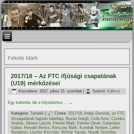
Fekete Márk
2017/18 – Az FTC ifjúsági csapatának
(U19) mérkőzései
Közzétéve:
2017. július 15. szombat
|
Szerző:
K@rcsi
Egy kattintás ide a folytatáshoz....
→
Kategória:
Tartalék
|
Címke:
2017/18
,
Arday Dominik
,
az FTC
ificsapatának bajnoki tabellája
,
Buzás Gergő
,
Csibi Áron
,
Csonka
András
,
Dénesi László
,
Fekete Márk
,
Fekete Olivér
,
Galambos
Gábor
,
Horváth Bence
,
Könczey Márk
,
Kundrák Norbert
,
Lefler
Benjámin
,
Lisztes Krisztián
,
Molnár Tamás
,
Novák Zsombor
,