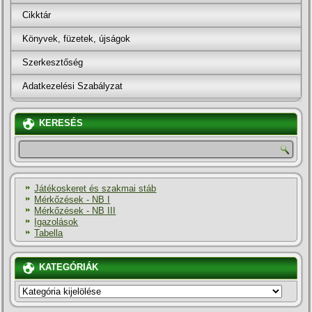
Cikktár
Könyvek, füzetek, újságok
Szerkesztőség
Adatkezelési Szabályzat
KERESÉS
Játékoskeret és szakmai stáb
Mérkőzések - NB I
Mérkőzések - NB III
Igazolások
Tabella
KATEGÓRIÁK
KATEGÓRIÁK