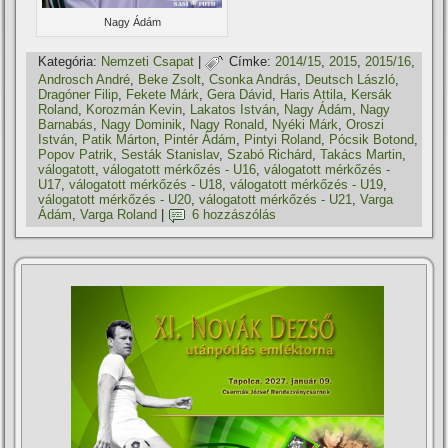
Nagy Ádám
Kategória:
Nemzeti Csapat
|
Címke:
2014/15
,
2015
,
2015/16
,
Androsch André
,
Beke Zsolt
,
Csonka András
,
Deutsch László
,
Dragóner Filip
,
Fekete Márk
,
Gera Dávid
,
Haris Attila
,
Kersák
Roland
,
Korozmán Kevin
,
Lakatos István
,
Nagy Ádám
,
Nagy
Barnabás
,
Nagy Dominik
,
Nagy Ronald
,
Nyéki Márk
,
Oroszi
István
,
Patik Márton
,
Pintér Ádám
,
Pintyi Roland
,
Pócsik Botond
,
Popov Patrik
,
Sesták Stanislav
,
Szabó Richárd
,
Takács Martin
,
válogatott
,
válogatott mérkőzés - U16
,
válogatott mérkőzés -
U17
,
válogatott mérkőzés - U18
,
válogatott mérkőzés - U19
,
válogatott mérkőzés - U20
,
válogatott mérkőzés - U21
,
Varga
Ádám
,
Varga Roland
|
6 hozzászólás