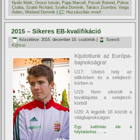
Nyéki Márk
,
Oroszi István
,
Papp Marcell
,
Pócsik Botond
,
Pókos
Csaba
,
Szabó Richárd
,
Szalka Dominik
,
Takács Zsombor
,
Varga
Ádám
,
Wieland Dominik
|
Hozzászólás most!
2015 – Sikeres EB-kvalifikáció
Közzétéve:
2015. december 10. csütörtök
|
Szerző:
K@rcsi
Kijutottunk az Európa-
bajnokságra!
U17: Utolsó hely az
elitkörben és a selejtező-
körben is
U19: Nem sikerült a
továbbjutás a selejtező-
körből
U20: A legjobb 16 között a
világbajnokságon
Egy kattintás ide a
folytatáshoz....
→