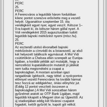
PERC
25.
PERC
A Ferencváros a legutóbbi három fordulóban
kilenc pontot szerezve erősí­tette meg a vezető
helyét. Ugyanakkor szeptember 15. óta
vendégként egyet nyer, egyet veszí­t. Kétszer 1–
0-ra kapott ki, és kétszer három góllal nyert. A
Vidi vendégeként 2015 augusztusában tudott
legutóbb bajnoki mérkőzést nyerni (mlsz.hu).
25.
PERC
Az esztendő utolsó élvonalbeli bajnoki
mérkőzésén a cí­mvédő és a listavezető, az első
két helyezett találkozik egymással. A Mol Vidi
csütörtökön a Chelsea ellen szerepelt az Európa-
ligában, a korábbi példák azt mutatják, hogy a
nemzetközi kupatalálkozón mutatott jó játékát
nem tudta megismételni a csapat a
bajnokságban. A mostani azonban igazi
rangadónak í­gérkezik, nagy téttel: a nyolcpontos
előnnyel vezető Ferencváros ha további hármat
tesz hozzá az eddigiekhez, óriási előnyhöz jut.
(Eddig 12 pontot veszí­tett összesen a
bajnokságban.) A Mol Vidi sorozatban három
győzelmet aratott az OTP Bank Ligában, majd
legutóbb kikapott a Megyeri úton az Újpesttől. Az
új stadionjában eddig két fővárosi csapatot
fogadott, kettőt győzött le, kapott gól nélkül.