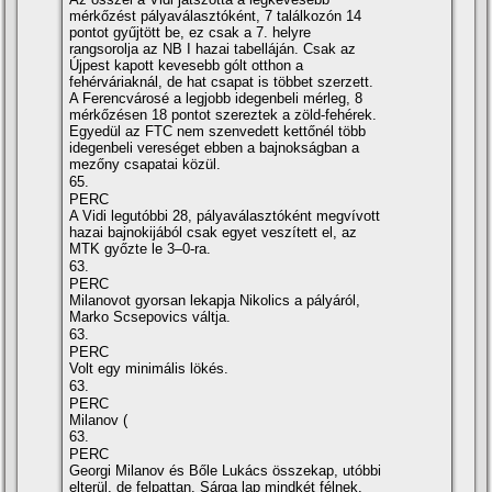
mérkőzést pályaválasztóként, 7 találkozón 14
pontot gyűjtött be, ez csak a 7. helyre
rangsorolja az NB I hazai tabelláján. Csak az
Újpest kapott kevesebb gólt otthon a
fehérváriaknál, de hat csapat is többet szerzett.
A Ferencvárosé a legjobb idegenbeli mérleg, 8
mérkőzésen 18 pontot szereztek a zöld-fehérek.
Egyedül az FTC nem szenvedett kettőnél több
idegenbeli vereséget ebben a bajnokságban a
mezőny csapatai közül.
65.
PERC
A Vidi legutóbbi 28, pályaválasztóként megví­vott
hazai bajnokijából csak egyet veszí­tett el, az
MTK győzte le 3–0-ra.
63.
PERC
Milanovot gyorsan lekapja Nikolics a pályáról,
Marko Scsepovics váltja.
63.
PERC
Volt egy minimális lökés.
63.
PERC
Milanov (
63.
PERC
Georgi Milanov és Bőle Lukács összekap, utóbbi
elterül, de felpattan. Sárga lap mindkét félnek.