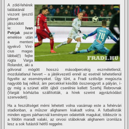
A zöld-fehérek
találatánál
viszont ijesztő
jelenet
játszódott
le:
Ivan
Petrjak
pazar
emelése után
a menteni
igyekvő Viní­
cius magas
lábbal(!) fejbe
rúgta Varga
Rolandot, aki a
gólvonal mögött hosszú másodpercekig eszméletlenül,
mozdulatlanul hevert – a játékvezető ennél az esetnél tehetetlenül
figyelte az eseményeket. Úgy tűnt, a Fradi szélsője megúszta
nagyobb baj nélkül, ám percekkel később összerogyott a pályán, í­
gy még a szünet előtt újból cserélnie kellett Szerhij Rebrovnak
(Vargát kórházba szállí­tották, a hí­rek szerint agyrázkódást
szenvedett).
Ha a feszültséget mérni lehetett volna vasárnap este a fehérvári
stadionban, a műszer alighanem kiakadt volna. A futballisták
minden egyes párharcnál keményen odatették magukat, többször is
a földön maradt valaki, az orvosi stáboknak alighanem izomláza
lesz a sok futástól hétfő reggelre.