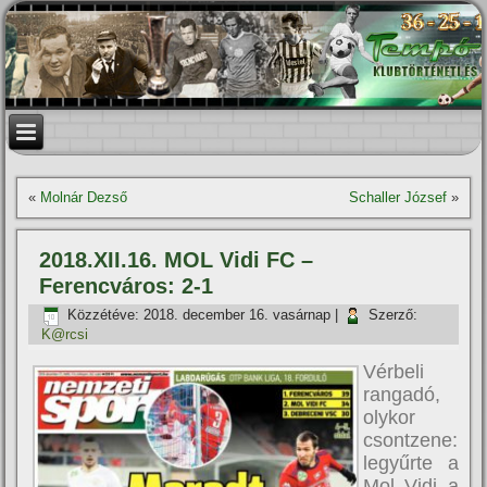
«
Molnár Dezső
Schaller József
»
2018.XII.16. MOL Vidi FC –
Ferencváros: 2-1
Közzétéve:
2018. december 16. vasárnap
|
Szerző:
K@rcsi
Vérbeli
rangadó,
olykor
csontzene:
legyűrte a
Mol Vidi a