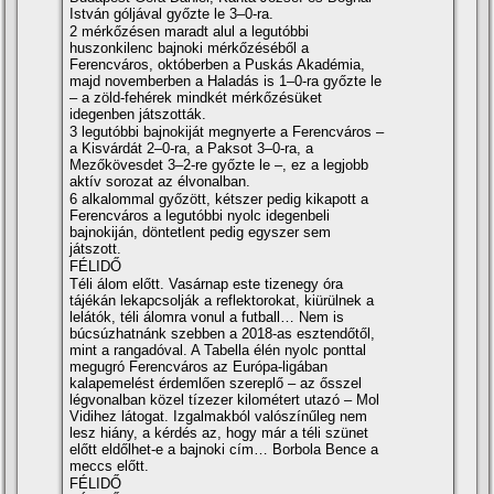
István góljával győzte le 3–0-ra.
2 mérkőzésen maradt alul a legutóbbi
huszonkilenc bajnoki mérkőzéséből a
Ferencváros, októberben a Puskás Akadémia,
majd novemberben a Haladás is 1–0-ra győzte le
– a zöld-fehérek mindkét mérkőzésüket
idegenben játszották.
3 legutóbbi bajnokiját megnyerte a Ferencváros –
a Kisvárdát 2–0-ra, a Paksot 3–0-ra, a
Mezőkövesdet 3–2-re győzte le –, ez a legjobb
aktí­v sorozat az élvonalban.
6 alkalommal győzött, kétszer pedig kikapott a
Ferencváros a legutóbbi nyolc idegenbeli
bajnokiján, döntetlent pedig egyszer sem
játszott.
FÉLIDŐ
Téli álom előtt. Vasárnap este tizenegy óra
tájékán lekapcsolják a reflektorokat, kiürülnek a
lelátók, téli álomra vonul a futball… Nem is
búcsúzhatnánk szebben a 2018-as esztendőtől,
mint a rangadóval. A Tabella élén nyolc ponttal
megugró Ferencváros az Európa-ligában
kalapemelést érdemlően szereplő – az ősszel
légvonalban közel tí­zezer kilométert utazó – Mol
Vidihez látogat. Izgalmakból valószí­nűleg nem
lesz hiány, a kérdés az, hogy már a téli szünet
előtt eldőlhet-e a bajnoki cí­m… Borbola Bence a
meccs előtt.
FÉLIDŐ