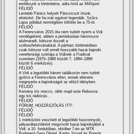
emlékszik a történtekre, adta hí­rül az M4Sport.
FÉLIDŐ
Lentebb Pánics helyett Páncsicsot í­rtunk,
elnézést. De ha már egykori legendák, Szűcs
Lajos például nemrégiben töltötte be a 75-öt.
FÉLIDŐ
A Ferencváros 2015 óta nem tudott nyerni a Vidi
vendégeként, ebben a periódusban háromszor
alulmaradt, kétszer ikszelt a
székesfehérváriakkal. A párharc történetében
csak kétszer volt ennél hosszabb hazai bajnoki
veretlenségi szériája a Vidinek a Fradival
szemben (1975–1980 között 7, 1984–1989
között 6 mérkőzés).
FÉLIDŐ
A Vidi a legutóbbi három találkozón nem tudott
győzni a Ferencváros ellen, ennek ellenére
megnyerte a bajnokságot az előző idényben.
FÉLIDŐ
Kemény kis meccs, ráfér majd este Rebrovra
egy kis rádiózás…
FÉLIDŐ
FÓRUM, HOZZÁSZÓLÁS ITT!
FÉLIDŐ
FÉLIDŐ
1 mérkőzést veszí­tett el legutóbbi huszonnyolc,
pályaválasztóként megví­vott hazai bajnokijából a
Vidi: a 10. fordulóban, október 7-én az MTK
Budapest Gera Dániel, Kanta József és Bognár