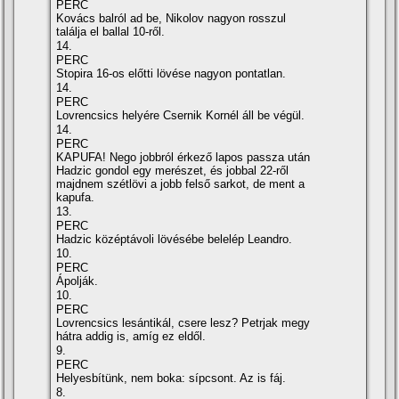
PERC
Kovács balról ad be, Nikolov nagyon rosszul
találja el ballal 10-ről.
14.
PERC
Stopira 16-os előtti lövése nagyon pontatlan.
14.
PERC
Lovrencsics helyére Csernik Kornél áll be végül.
14.
PERC
KAPUFA! Nego jobbról érkező lapos passza után
Hadzic gondol egy merészet, és jobbal 22-ről
majdnem szétlövi a jobb felső sarkot, de ment a
kapufa.
13.
PERC
Hadzic középtávoli lövésébe belelép Leandro.
10.
PERC
Ápolják.
10.
PERC
Lovrencsics lesántikál, csere lesz? Petrjak megy
hátra addig is, amí­g ez eldől.
9.
PERC
Helyesbí­tünk, nem boka: sí­pcsont. Az is fáj.
8.