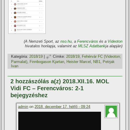
(A Nemzeti Sport, az
nso.hu
, a
Ferencváros
és a
Videoton
hivatalos honlapja, valamint az
MLSZ Adatbank
ja alapján)
Kategória:
2018/19
|
Címke:
2018/19
,
Fehérvár FC (Videoton;
Parmalat)
,
Finnbogason Kjartan
,
Heister Marcel
,
NB1
,
Petrjak
Ivan
2 hozzászólás a(z) 2018.XII.16. MOL
Vidi FC – Ferencváros: 2-1
bejegyzéshez
admin
on
2018. december 17. hétfő - 09:24