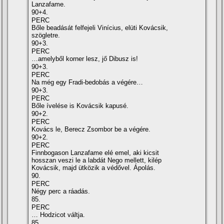
Lanzafame.
90+4.
PERC
Bőle beadását felfejeli Viní­cius, elüti Kovácsik,
szögletre.
90+3.
PERC
…amelyből korner lesz, jő Dibusz is!
90+3.
PERC
Na még egy Fradi-bedobás a végére…
90+3.
PERC
Bőle í­velése is Kovácsik kapusé.
90+2.
PERC
Kovács le, Berecz Zsombor be a végére.
90+2.
PERC
Finnbogason Lanzafame elé emel, aki kicsit
hosszan veszi le a labdát Nego mellett, kilép
Kovácsik, majd ütközik a védővel. Ápolás.
90.
PERC
Négy perc a ráadás.
85.
PERC
… Hodzicot váltja.
85.