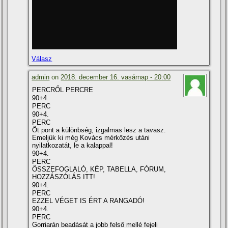
Válasz
admin
on
2018. december 16. vasárnap - 20:00
PERCRŐL PERCRE
90+4.
PERC
90+4.
PERC
Öt pont a különbség, izgalmas lesz a tavasz.
Emeljük ki még Kovács mérkőzés utáni
nyilatkozatát, le a kalappal!
90+4.
PERC
ÖSSZEFOGLALÓ, KÉP, TABELLA, FÓRUM,
HOZZÁSZÓLÁS ITT!
90+4.
PERC
EZZEL VÉGET IS ÉRT A RANGADÓ!
90+4.
PERC
Gorriarán beadását a jobb felső mellé fejeli