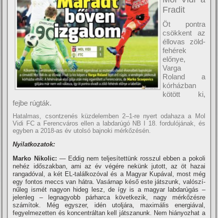
Fradit
Öt pontra
csökkent az
éllovas zöld-
fehérek
előnye,
Varga
Roland a
kórházban
kötött ki,
fejbe rúgták.
Hatalmas, csontzenés küzdelemben 2–1-re nyert odahaza a Mol
Vidi FC a Ferencváros ellen a labdarúgó NB I 18. fordulójának, és
egyben a 2018-as év utolsó bajnoki mérkőzésén.
Nyilatkozatok:
Marko Nikolic:
— Eddig nem teljesí­tettünk rosszul ebben a pokoli
nehéz időszakban, ami az év végére nekünk jutott, az öt hazai
rangadóval, a két EL-találkozóval és a Magyar Kupával, most még
egy fontos meccs van hátra. Vasárnap késő este játszunk, valószí­
nűleg ismét nagyon hideg lesz, de í­gy is a magyar labdarúgás –
jelenleg – legnagyobb párharca következik, nagy mérkőzésre
számí­tok. Még egyszer, idén utoljára, maximális energiával,
fegyelmezetten és koncentráltan kell játszanunk. Nem hiányozhat a