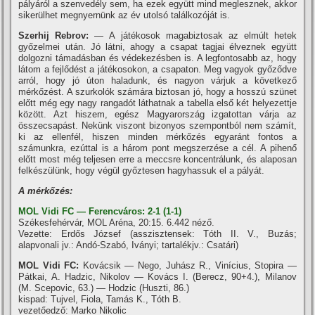
pályáról a szenvedély sem, ha ezek együtt mind meglesznek, akkor
sikerülhet megnyernünk az év utolsó találkozóját is.
Szerhij Rebrov:
— A játékosok magabiztosak az elmúlt hetek
győzelmei után. Jó látni, ahogy a csapat tagjai élveznek együtt
dolgozni támadásban és védekezésben is. A legfontosabb az, hogy
látom a fejlődést a játékosokon, a csapaton. Meg vagyok győződve
arról, hogy jó úton haladunk, és nagyon várjuk a következő
mérkőzést. A szurkolók számára biztosan jó, hogy a hosszú szünet
előtt még egy nagy rangadót láthatnak a tabella első két helyezettje
között. Azt hiszem, egész Magyarország izgatottan várja az
összecsapást. Nekünk viszont bizonyos szempontból nem számí­t,
ki az ellenfél, hiszen minden mérkőzés egyaránt fontos a
számunkra, ezúttal is a három pont megszerzése a cél. A pihenő
előtt most még teljesen erre a meccsre koncentrálunk, és alaposan
felkészülünk, hogy végül győztesen hagyhassuk el a pályát.
A mérkőzés:
MOL Vidi FC — Ferencváros: 2-1 (1-1)
Székesfehérvár, MOL Aréna, 20:15. 6.442 néző.
Vezette: Erdős József (asszisztensek: Tóth II. V., Buzás;
alapvonali jv.: Andó-Szabó, Iványi; tartalékjv.: Csatári)
MOL Vidi FC:
Kovácsik — Nego, Juhász R., Viní­cius, Stopira —
Pátkai, A. Hadzic, Nikolov — Kovács I. (Berecz, 90+4.), Milanov
(M. Scepovic, 63.) — Hodzic (Huszti, 86.)
kispad: Tujvel, Fiola, Tamás K., Tóth B.
vezetőedző: Marko Nikolic