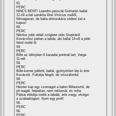
61.
PERC
NINCS BENT! Leandro passzát Gorriarán ballal
12-ről a bal sarokba lőné Viní­cius mellől,
félmagasan, de balra elmozdulva védeni tud a
kapus!
60.
PERC
Nikolov jobb oldali szöglete után Stopiráról
Kovácshoz pattan a labda, aki ballal 14-ről a jobb
felső mellé lő.
59.
PERC
Bőle az idényben 6 kanadai pontnál tart, Varga
11-nél.
59.
PERC
Bőle-korner jobbról, ballal, gyönyörűen lép ki érte
Kovácsik. Futtatja Negót, de visszafordul.
58.
PERC
Heister kap egy csomagot a balon Milanovtól, de
jól reagál, felpattan, nem reklamál, és noha
Pátkai eldobja mellé a labdát, érte megy, elvégzi
a szabadrúgást. Ilyen egy profi!
56.
PERC
56.
PERC