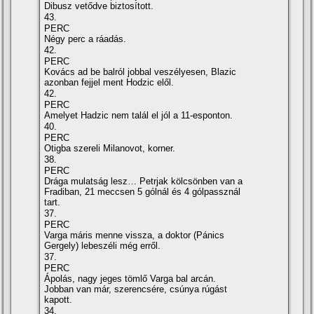
Dibusz vetődve biztosí­tott.
43.
PERC
Négy perc a ráadás.
42.
PERC
Kovács ad be balról jobbal veszélyesen, Blazic
azonban fejjel ment Hodzic elől.
42.
PERC
Amelyet Hadzic nem talál el jól a 11-esponton.
40.
PERC
Otigba szereli Milanovot, korner.
38.
PERC
Drága mulatság lesz… Petrjak kölcsönben van a
Fradiban, 21 meccsen 5 gólnál és 4 gólpassznál
tart.
37.
PERC
Varga máris menne vissza, a doktor (Pánics
Gergely) lebeszéli még erről.
37.
PERC
Ápolás, nagy jeges tömlő Varga bal arcán.
Jobban van már, szerencsére, csúnya rúgást
kapott.
34.