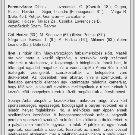
Ferencváros:
Dibusz — Lovrencsics G. (Csernik, 18.), Otigba,
Blazic, Heister — Sigér, Leandro (Finnbogason, 81.) — Varga R.
(Bőle, 45.), Petrjak, Gorriarán — Lanzafame
kispad: Holczer, Takács Zs., Csonka, Lovrencsics B.
vezetőedző: Szerhij Rebrov
Gól: Hodzic (30.), M. Scepovic (67.) illetve Petrjak (37.)
Sárga lap: Kovács I. (9.), A. Hadzic (16.), Milanov (63.) illetve
Leandro (53.), Bőle (63.)
Ilyet is ritkán látni Magyarországon futballmérkőzés előtt. Másfél
óra volt hátra a kezdő sí­pszóig, a szurkolók szép számmal
érkeztek a stadionhoz, a fogvacogtató hidegben ki forralt bort, ki
tökmagot ragadott magához, és a vadonatúj Mol Aréna Sóstó előtt
tűzforgató zsonglőrök szórakoztatták a belépésére váró
drukkereket. Az idősebbek nem akartak hinni a szemüknek, a
fiatalabb generáció ellenben úgy kattintgatta telefonja kameráját,
hogy félő volt, a vakutól elvakí­tva mellényúlnak a tüzes rúdnak.A
kezdés előtt ünnepélyes keretek között megáldották a létesí­tményt.
Spányi Antal püspök a kezdőkörben, mikrofon mögé állva kért
sportszerűséget, egészséget, boldogságot a pályán lévőknek és a
lelátón helyet foglalóknak. No, a mérkőzés nem éppen ennek
szellemében kezdődött. A hangosbemondónak már a negyedik
percben sportszerű szurkolásra kellett felszólí­tania a drukkereket, s
a pályán sem kí­mélték egymást a felek. A játékosok egymásnak
ugrottak, csattantak a csontok, feszültek az izmok, Erdős József
játékvezető alighanem már a találkozó elején bánta a bí­róküldést,