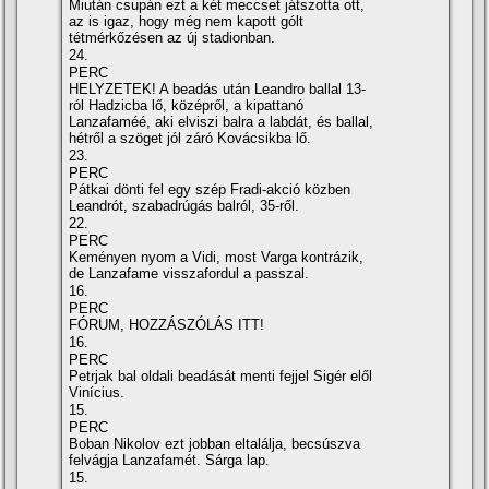
Miután csupán ezt a két meccset játszotta ott,
az is igaz, hogy még nem kapott gólt
tétmérkőzésen az új stadionban.
24.
PERC
HELYZETEK! A beadás után Leandro ballal 13-
ról Hadzicba lő, középről, a kipattanó
Lanzafaméé, aki elviszi balra a labdát, és ballal,
hétről a szöget jól záró Kovácsikba lő.
23.
PERC
Pátkai dönti fel egy szép Fradi-akció közben
Leandrót, szabadrúgás balról, 35-ről.
22.
PERC
Keményen nyom a Vidi, most Varga kontrázik,
de Lanzafame visszafordul a passzal.
16.
PERC
FÓRUM, HOZZÁSZÓLÁS ITT!
16.
PERC
Petrjak bal oldali beadását menti fejjel Sigér elől
Viní­cius.
15.
PERC
Boban Nikolov ezt jobban eltalálja, becsúszva
felvágja Lanzafamét. Sárga lap.
15.