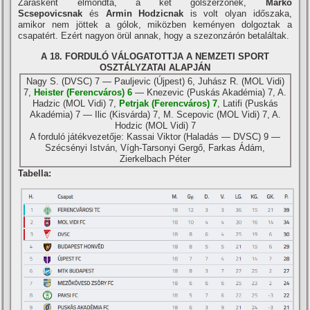
Zárásként elmondta, a két gólszerzőnek,
Marko
Scsepovicsnak
és
Armin Hodzicnak
is volt olyan időszaka,
amikor nem jöttek a gólok, miközben keményen dolgoztak a
csapatért. Ezért nagyon örül annak, hogy a szezonzárón betaláltak.
A 18. FORDULÓ VÁLOGATOTTJA A NEMZETI SPORT
OSZTÁLYZATAI ALAPJÁN
Nagy S. (DVSC) 7 — Pauljevic (Újpest) 6, Juhász R. (MOL Vidi)
7,
Heister (Ferencváros) 6
— Knezevic (Puskás Akadémia) 7, A.
Hadzic (MOL Vidi) 7,
Petrjak (Ferencváros) 7
, Latifi (Puskás
Akadémia) 7 — Ilic (Kisvárda) 7, M. Scepovic (MOL Vidi) 7, A.
Hodzic (MOL Vidi) 7
A forduló játékvezetője: Kassai Viktor (Haladás — DVSC) 9 —
Szécsényi István, Ví­gh-Tarsonyi Gergő, Farkas Ádám,
Zierkelbach Péter
Tabella: