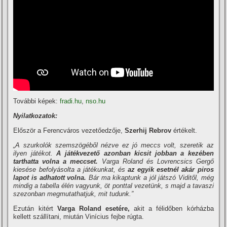
További képek:
fradi.hu
,
nso.hu
Nyilatkozatok:
Először a Ferencváros vezetőedzője,
Szerhij Rebrov
értékelt.
„A szurkolók szemszögéből nézve ez jó meccs volt, szeretik az
ilyen játékot.
A játékvezető azonban kicsit jobban a kezében
tarthatta volna a meccset.
Varga Roland és Lovrencsics Gergő
kiesése befolyásolta a játékunkat, és
az egyik esetnél akár piros
lapot is adhatott volna.
Bár ma kikaptunk a jól játszó Viditől, még
mindig a tabella élén vagyunk, öt ponttal vezetünk, s majd a tavaszi
szezonban megmutathatjuk, mit tudunk.”
Ezután kitért
Varga Roland esetére,
akit a félidőben kórházba
kellett szállí­tani, miután Viní­cius fejbe rúgta.