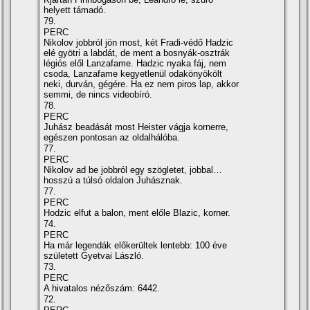
helyett támadó.
79.
PERC
Nikolov jobbról jön most, két Fradi-védő Hadzic
elé gyötri a labdát, de ment a bosnyák-osztrák
légiós elől Lanzafame. Hadzic nyaka fáj, nem
csoda, Lanzafame kegyetlenül odakönyökölt
neki, durván, gégére. Ha ez nem piros lap, akkor
semmi, de nincs videobí­ró.
78.
PERC
Juhász beadását most Heister vágja kornerre,
egészen pontosan az oldalhálóba.
77.
PERC
Nikolov ad be jobbról egy szögletet, jobbal…
hosszú a túlsó oldalon Juhásznak.
77.
PERC
Hodzic elfut a balon, ment előle Blazic, korner.
74.
PERC
Ha már legendák előkerültek lentebb: 100 éve
született Gyetvai László.
73.
PERC
A hivatalos nézőszám: 6442.
72.