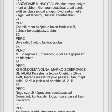
PERC
LANZAFAME KIHAGYJA! Viní­cius rossz helyre
ment a jobbon, Gorriarán beadását a bal sarok
előtt az olasz jobbal a kapu rövid sarka mellé
vágja, két lépésről, Juhász szorí­tásában.
71.
PERC
Csernik ment szépen a balon Hodzic elől,
Juhász keresztpassza után.
69.
PERC
Bőle rálép Hadzic lábára, ápolás.
67.
PERC
M. Scsepovics: 32 meccs, 9 gól és 3 gólpassz
az idényben.
66.
PERC
KI GONDOLTA VOLNA, MARKO SCSEPOVICS
BETALÁL! Kicselezi a tétova Otigbát a 16-os
előtt, Kovács messziről jövő passza után, majd
ballal 12-ről a jobb alsó sarokba lő. 2–1!
66.
PERC
Nego szereli káprázatos becsúszással
Gorriaránt, kontra, de Hodzic rossz passzt kap
Kovácstól.
65.
PERC
Az ősszel a Vidi játszotta a legkevesebb