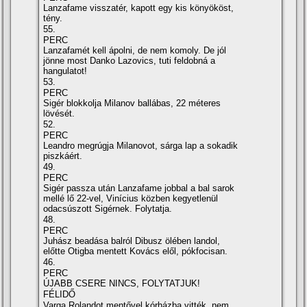
Lanzafame visszatér, kapott egy kis könyököst,
tény.
55.
PERC
Lanzafamét kell ápolni, de nem komoly. De jól
jönne most Danko Lazovics, tuti feldobná a
hangulatot!
53.
PERC
Sigér blokkolja Milanov ballábas, 22 méteres
lövését.
52.
PERC
Leandro megrúgja Milanovot, sárga lap a sokadik
piszkáért.
49.
PERC
Sigér passza után Lanzafame jobbal a bal sarok
mellé lő 22-vel, Viní­cius közben kegyetlenül
odacsúszott Sigérnek. Folytatja.
48.
PERC
Juhász beadása balról Dibusz ölében landol,
előtte Otigba mentett Kovács elől, pókfocisan.
46.
PERC
ÚJABB CSERE NINCS, FOLYTATJUK!
FÉLIDŐ
Varga Rolandot mentővel kórházba vitték, nem