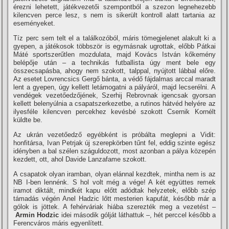
érezni lehetett, játékvezetői szempontból a szezon legnehezebb
kilencven perce lesz, s nem is sikerült kontroll alatt tartania az
eseményeket.
Tí­z perc sem telt el a találkozóból, máris tömegjelenet alakult ki a
gyepen, a játékosok többször is egymásnak ugrottak, előbb Pátkai
Máté sportszerűtlen mozdulata, majd Kovács István kőkemény
belépője után – a technikás futballista úgy ment bele egy
összecsapásba, ahogy nem szokott, talppal, nyújtott lábbal előre.
Az esetet Lovrencsics Gergő bánta, a védő fájdalmas arccal maradt
lent a gyepen, úgy kellett letámogatni a pályáról, majd lecserélni. A
vendégek vezetőedzőjének, Szerhij Rebrovnak igencsak gyorsan
kellett belenyúlnia a csapatszerkezetbe, a rutinos hátvéd helyére az
ilyesféle kilencven percekhez kevésbé szokott Csernik Kornélt
küldte be.
Az ukrán vezetőedző egyébként is próbálta meglepni a Vidit:
honfitársa, Ivan Petrjak új szerepkörben tűnt fel, eddig szinte egész
idényben a bal szélen száguldozott, most azonban a pálya közepén
kezdett, ott, ahol Davide Lanzafame szokott.
A csapatok olyan iramban, olyan elánnal kezdtek, mintha nem is az
NB I-ben lennénk. S hol volt még a vége! A két együttes remek
iramot diktált, mindkét kapu előtt adódtak helyzetek, előbb szép
támadás végén Anel Hadzic lőtt mesterien kapufát, később már a
gólok is jöttek. A fehérváriak hiába szerezték meg a vezetést –
Armin Hodzic
idei második gólját láthattuk –, hét perccel később a
Ferencváros máris egyenlí­tett.