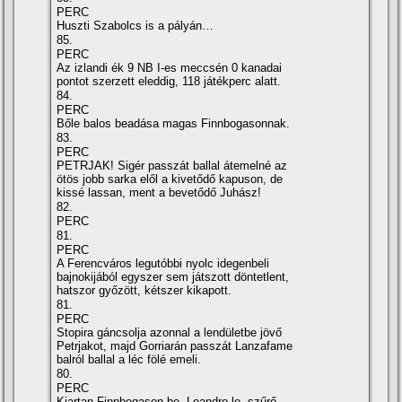
PERC
Huszti Szabolcs is a pályán…
85.
PERC
Az izlandi ék 9 NB I-es meccsén 0 kanadai
pontot szerzett eleddig, 118 játékperc alatt.
84.
PERC
Bőle balos beadása magas Finnbogasonnak.
83.
PERC
PETRJAK! Sigér passzát ballal átemelné az
ötös jobb sarka elől a kivetődő kapuson, de
kissé lassan, ment a bevetődő Juhász!
82.
PERC
81.
PERC
A Ferencváros legutóbbi nyolc idegenbeli
bajnokijából egyszer sem játszott döntetlent,
hatszor győzött, kétszer kikapott.
81.
PERC
Stopira gáncsolja azonnal a lendületbe jövő
Petrjakot, majd Gorriarán passzát Lanzafame
balról ballal a léc fölé emeli.
80.
PERC
Kjartan Finnbogason be, Leandro le, szűrő