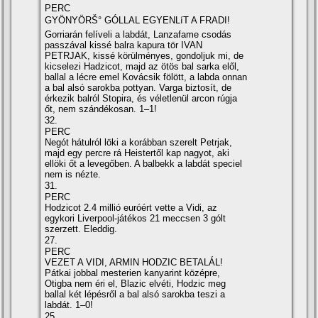
PERC
GYÖNYÖRŠ° GÓLLAL EGYENLíT A FRADI!
Gorriarán felí­veli a labdát, Lanzafame csodás
passzával kissé balra kapura tör IVAN
PETRJAK, kissé körülményes, gondoljuk mi, de
kicselezi Hadzicot, majd az ötös bal sarka elől,
ballal a lécre emel Kovácsik fölött, a labda onnan
a bal alsó sarokba pottyan. Varga biztosí­t, de
érkezik balról Stopira, és véletlenül arcon rúgja
őt, nem szándékosan. 1–1!
32.
PERC
Negót hátulról löki a korábban szerelt Petrjak,
majd egy percre rá Heistertől kap nagyot, aki
ellöki őt a levegőben. A balbekk a labdát speciel
nem is nézte.
31.
PERC
Hodzicot 2.4 millió euróért vette a Vidi, az
egykori Liverpool-játékos 21 meccsen 3 gólt
szerzett. Eleddig.
27.
PERC
VEZET A VIDI, ARMIN HODZIC BETALÁL!
Pátkai jobbal mesterien kanyarint középre,
Otigba nem éri el, Blazic elvéti, Hodzic meg
ballal két lépésről a bal alsó sarokba teszi a
labdát. 1–0!
25.