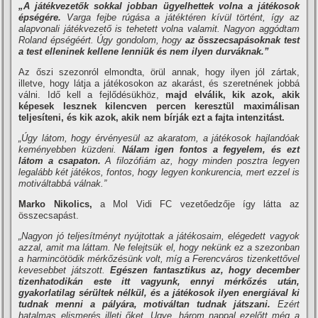
„A játékvezetők sokkal jobban ügyelhettek volna a játékosok
épségére.
Varga fejbe rúgása a játéktéren kí­vül történt, í­gy az
alapvonali játékvezető is tehetett volna valamit. Nagyon aggódtam
Roland épségéért. Úgy gondolom, hogy
az összecsapásoknak test
a test elleninek kellene lenniük és nem ilyen durváknak.”
Az őszi szezonról elmondta, örül annak, hogy ilyen jól zártak,
illetve, hogy látja a játékosokon az akarást, és szeretnének jobbá
válni. Idő kell a fejlődésükhöz,
majd elválik, kik azok, akik
képesek lesznek kilencven percen keresztül maximálisan
teljesí­teni, és kik azok, akik nem bí­rják ezt a fajta intenzitást.
„Úgy látom, hogy érvényesül az akaratom, a játékosok hajlandóak
keményebben küzdeni.
Nálam igen fontos a fegyelem, és ezt
látom a csapaton.
A filozófiám az, hogy minden posztra legyen
legalább két játékos, fontos, hogy legyen konkurencia, mert ezzel is
motiváltabbá válnak.”
Marko Nikolics,
a Mol Vidi FC vezetőedzője í­gy látta az
összecsapást.
„Nagyon jó teljesí­tményt nyújtottak a játékosaim, elégedett vagyok
azzal, amit ma láttam. Ne felejtsük el, hogy nekünk ez a szezonban
a harmincötödik mérkőzésünk volt, mí­g a Ferencváros tizenkettővel
kevesebbet játszott.
Egészen fantasztikus az, hogy december
tizenhatodikán este itt vagyunk, ennyi mérkőzés után,
gyakorlatilag sérültek nélkül, és a játékosok ilyen energiával ki
tudnak menni a pályára, motiváltan tudnak játszani.
Ezért
hatalmas elismerés illeti őket. Ugye, három nappal ezelőtt még a