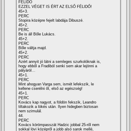
FÉLIDŐ
EZZEL VÉGET IS ÉRT AZ ELSŐ FÉLIDŐ!
45+3.
PERC
Stopira középre fejelt labdája Dibuszé.
45+2.
PERC
Be is áll Bőle Lukács.
45+2.
PERC
Bőle váltja majd.
45+2.
PERC
Azért annyit jó látni a semleges szurkolóknak is,
hogy ebből a Fradiból senki sem akar lejönni a
pályáról…
45+1.
PERC
Mint ahogyan Varga sem, ismét lefekszik, le
kellene cserélni őt, első az egészség!
45+1.
PERC
Kovács kap nagyot, a földön fekszik, Leandro
tiltakozik a lökés után. Ilyen hidegben biztosan
nem szimulál.
44.
PERC
Kovács körömpasszát Hadzic jobbal 25-ről nem
sokkal lövi középről a jobb alsó sarok mellé,