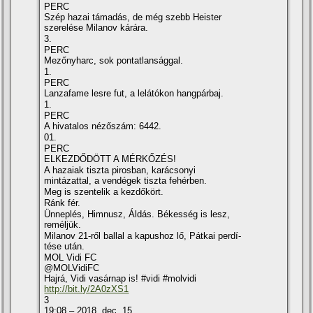
PERC
Szép hazai támadás, de még szebb Heister
szerelése Milanov kárára.
3.
PERC
Mezőnyharc, sok pontatlansággal.
1.
PERC
Lanzafame lesre fut, a lelátókon hangpárbaj.
1.
PERC
A hivatalos nézőszám: 6442.
01.
PERC
ELKEZDŐDÖTT A MÉRKŐZÉS!
A hazaiak tiszta pirosban, karácsonyi
mintázattal, a vendégek tiszta fehérben.
Meg is szentelik a kezdőkört.
Ránk fér.
Ünneplés, Himnusz, Áldás. Békesség is lesz,
reméljük.
Milanov 21-ről ballal a kapushoz lő, Pátkai perdí­
tése után.
MOL Vidi FC
@MOLVidiFC
Hajrá, Vidi vasárnap is! #vidi #molvidi
http://bit.ly/2A0zXS1
3
19:08 – 2018. dec. 15.