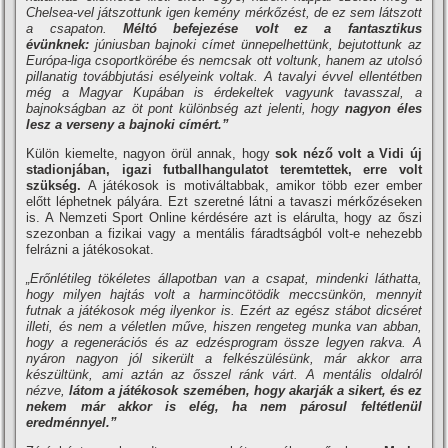
Chelsea-vel játszottunk igen kemény mérkőzést, de ez sem látszott
a csapaton.
Méltó befejezése volt ez a fantasztikus
évünknek:
júniusban bajnoki cí­met ünnepelhettünk, bejutottunk az
Európa-liga csoportkörébe és nemcsak ott voltunk, hanem az utolsó
pillanatig továbbjutási esélyeink voltak. A tavalyi évvel ellentétben
még a Magyar Kupában is érdekeltek vagyunk tavasszal, a
bajnokságban az öt pont különbség azt jelenti, hogy
nagyon éles
lesz a verseny a bajnoki cí­mért.”
Külön kiemelte, nagyon örül annak, hogy
sok néző volt a Vidi új
stadionjában, igazi futballhangulatot teremtettek, erre volt
szükség.
A játékosok is motiváltabbak, amikor több ezer ember
előtt léphetnek pályára. Ezt szeretné látni a tavaszi mérkőzéseken
is. A Nemzeti Sport Online kérdésére azt is elárulta, hogy az őszi
szezonban a fizikai vagy a mentális fáradtságból volt-e nehezebb
felrázni a játékosokat.
„Erőnlétileg tökéletes állapotban van a csapat, mindenki láthatta,
hogy milyen hajtás volt a harmincötödik meccsünkön, mennyit
futnak a játékosok még ilyenkor is. Ezért az egész stábot dicséret
illeti, és nem a véletlen műve, hiszen rengeteg munka van abban,
hogy a regenerációs és az edzésprogram össze legyen rakva. A
nyáron nagyon jól sikerült a felkészülésünk, már akkor arra
készültünk, ami aztán az ősszel ránk várt. A mentális oldalról
nézve,
látom a játékosok szemében, hogy akarják a sikert, és ez
nekem már akkor is elég, ha nem párosul feltétlenül
eredménnyel.”