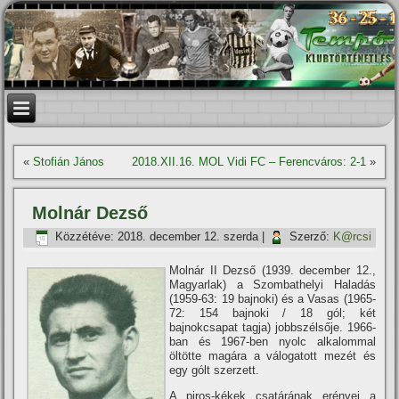
«
Stofián János
2018.XII.16. MOL Vidi FC – Ferencváros: 2-1
»
Molnár Dezső
Közzétéve:
2018. december 12. szerda
|
Szerző:
K@rcsi
Molnár II Dezső (1939. december 12.,
Magyarlak) a Szombathelyi Haladás
(1959-63: 19 bajnoki) és a Vasas (1965-
72: 154 bajnoki / 18 gól; két
bajnokcsapat tagja) jobbszélsője. 1966-
ban és 1967-ben nyolc alkalommal
öltötte magára a válogatott mezét és
egy gólt szerzett.
A piros-kékek csatárának erényei a