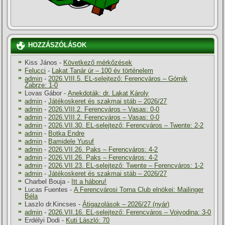
HOZZÁSZÓLÁSOK
Kiss János
-
Következő mérkőzések
Felucci
-
Lakat Tanár úr – 100 év történelem
admin
-
2026.VIII.5. EL-selejtező: Ferencváros – Górnik
Zabrze: 1-0
Lovas Gábor
-
Anekdoták: dr. Lakat Károly
admin
-
Játékoskeret és szakmai stáb – 2026/27
admin
-
2026.VIII.2. Ferencváros – Vasas: 0-0
admin
-
2026.VIII.2. Ferencváros – Vasas: 0-0
admin
-
2026.VII.30. EL-selejtező: Ferencváros – Twente: 2-2
admin
-
Botka Endre
admin
-
Bamidele Yusuf
admin
-
2026.VII.26. Paks – Ferencváros: 4-2
admin
-
2026.VII.26. Paks – Ferencváros: 4-2
admin
-
2026.VII.23. EL-selejtező: Twente – Ferencváros: 1-2
admin
-
Játékoskeret és szakmai stáb – 2026/27
Charbel Bouja
-
Itt a háboru!
Lucas Fuentes
-
A Ferencvárosi Torna Club elnökei: Mailinger
Béla
Laszlo dr.Kincses
-
Átigazolások – 2026/27 (nyár)
admin
-
2026.VII.16. EL-selejtező: Ferencváros – Vojvodina: 3-0
Erdélyi Dodi
-
Kuti László: 70