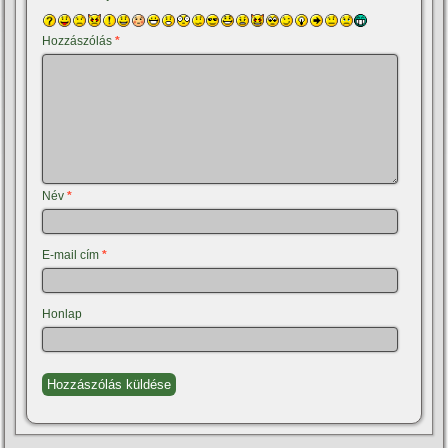
Hozzászólás
*
Név
*
E-mail cím
*
Honlap