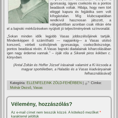
gyorsaság, ügyes cselezés és a pontos
beadások voltak. Hibája, hogy nem tört
eléggé kapura és fejjátéka sem volt
kifogástalan. Mí­g klubcsapatában
rendkí­vül hasznosan játszott, a
válogatottban azonban csak ritkán érte
el a bajnoki mérkőzéseken nyújtott jó teljesí­tményének szí­nvonalát.
„Sokan minden idők legjobb Vasas jobbszélsőjének tartják.
Mindenképpen ő számí­tható — napjainkig— a Vasas utolsó
korszerű, vérbeli szélsőjének gyorsasága, cselezőkészsége,
pontos beadásai révén. A Vasas bajnoki diadalainak kiharcolásában
igen nagy érdemei vannak.”
– í­rják róla a Sikerek piros kékben c.
könyvben.
(Antal Zoltán és Hoffer József í­rásainak valamint a Ki kicsoda a
magyar sportéletben, a Haladás és a Vasas kiadványainak
felhasználásával)
Kategória:
ELLENFELEINK ZÖLD-FEHÉRBEN
|
Címke:
Molnár Dezső
,
Vasas
Vélemény, hozzászólás?
Az e-mail címet nem tesszük közzé.
A kötelező mezőket
*
karakterrel jelöltük