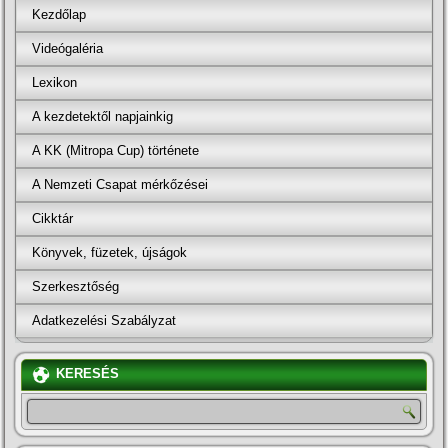
Kezdőlap
Videógaléria
Lexikon
A kezdetektől napjainkig
A KK (Mitropa Cup) története
A Nemzeti Csapat mérkőzései
Cikktár
Könyvek, füzetek, újságok
Szerkesztőség
Adatkezelési Szabályzat
KERESÉS