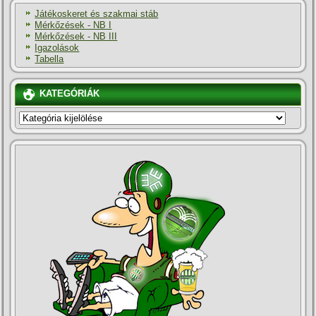
Játékoskeret és szakmai stáb
Mérkőzések - NB I
Mérkőzések - NB III
Igazolások
Tabella
KATEGÓRIÁK
KATEGÓRIÁK