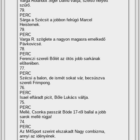
Varga Rolandot Sigér Dávid váltja, szélső helyett
szűrő.
79.
PERC
Sárga a Szécsit a jobbon felrúgó Marcel
Heisternek.
79.
PERC
Varga R. szöglete a nagyon magasra emelkedő
Pávkovicsé.
78.
PERC
Ferenczi szereli Bőlét az ötös jobb sarkának
előterében.
77.
PERC
Szécsi a balon, de ismét sokat vár, becsúszva
szereli Frimpong.
76.
PERC
Isael elfáradt picit, Bőle Lukács váltja.
75.
PERC
Mellé, Csonka passzát Böde 17-ről ballal a jobb
sarok mellé rúgja!
74.
PERC
Az M4Sport szerint elszakadt Nagy combizma,
annyi az idényének.