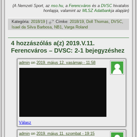
(A Nemzeti Sport, az
nso.hu
, a
Ferencváros
és a
DVSC
hivatalos
honlapja, valamint az
MLSZ Adatbank
ja alapján)
Kategória:
2018/19
|
Címke:
2018/19
,
Doll Thomas
,
DVSC
,
Isael da Silva Barbosa
,
NB1
,
Varga Roland
4 hozzászólás a(z) 2019.V.11.
Ferencváros – DVSC: 2-1 bejegyzéshez
admin
on
2019. május 12. vasárnap - 11:58
Válasz
admin
on
2019. május 11. szombat - 19:15