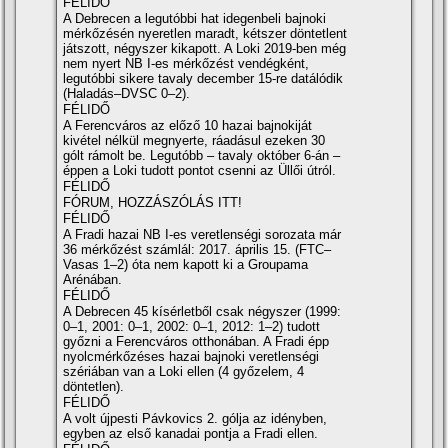
FÉLIDŐ
A Debrecen a legutóbbi hat idegenbeli bajnoki
mérkőzésén nyeretlen maradt, kétszer döntetlent
játszott, négyszer kikapott. A Loki 2019-ben még
nem nyert NB I-es mérkőzést vendégként,
legutóbbi sikere tavaly december 15-re datálódik
(Haladás–DVSC 0–2).
FÉLIDŐ
A Ferencváros az előző 10 hazai bajnokiját
kivétel nélkül megnyerte, ráadásul ezeken 30
gólt rámolt be. Legutóbb – tavaly október 6-án –
éppen a Loki tudott pontot csenni az Üllői útról.
FÉLIDŐ
FÓRUM, HOZZÁSZÓLÁS ITT!
FÉLIDŐ
A Fradi hazai NB I-es veretlenségi sorozata már
36 mérkőzést számlál: 2017. április 15. (FTC–
Vasas 1–2) óta nem kapott ki a Groupama
Arénában.
FÉLIDŐ
A Debrecen 45 kí­sérletből csak négyszer (1999:
0–1, 2001: 0–1, 2002: 0–1, 2012: 1–2) tudott
győzni a Ferencváros otthonában. A Fradi épp
nyolcmérkőzéses hazai bajnoki veretlenségi
szériában van a Loki ellen (4 győzelem, 4
döntetlen).
FÉLIDŐ
A volt újpesti Pávkovics 2. gólja az idényben,
egyben az első kanadai pontja a Fradi ellen.