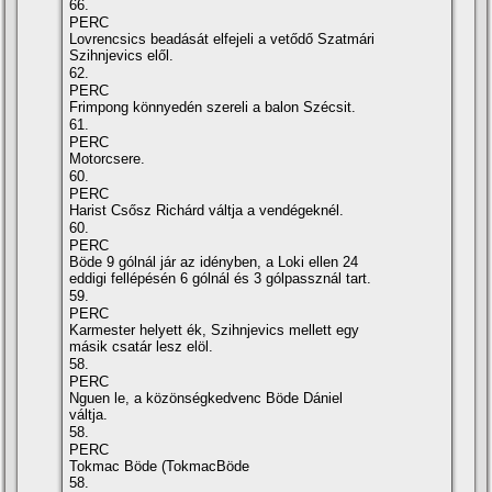
66.
PERC
Lovrencsics beadását elfejeli a vetődő Szatmári
Szihnjevics elől.
62.
PERC
Frimpong könnyedén szereli a balon Szécsit.
61.
PERC
Motorcsere.
60.
PERC
Harist Csősz Richárd váltja a vendégeknél.
60.
PERC
Böde 9 gólnál jár az idényben, a Loki ellen 24
eddigi fellépésén 6 gólnál és 3 gólpassznál tart.
59.
PERC
Karmester helyett ék, Szihnjevics mellett egy
másik csatár lesz elöl.
58.
PERC
Nguen le, a közönségkedvenc Böde Dániel
váltja.
58.
PERC
Tokmac Böde (TokmacBöde
58.