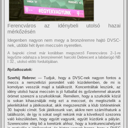
Ferencváros az idénybeli utolsó hazai
mérkőzésén
Idegenben nagyon nem megy a bronzéremre hajtó DVSC-
nek, utóbbi hét ilyen meccsén nyeretlen.
A bajnoki cí­met már korábban megszerző Ferencváros 2–1-re
legyőzte odahaza a bronzéremért harcoló Debrecent a labdarúgó NB
I 32., utolsó előtti fordulójában.
Nyilatkozatok:
Szerhij Rebrov:
— Tudjuk, hogy a DVSC-nek nagyon fontos a
meccs a nemzetközi porondért való küzdelemben, de mi is
komolyan vesszük majd a találkozót. Koncentráltak leszünk, az
idény utolsó hazai meccsén is jó futballal és győzelemmel akarunk
örömet szerezni a szurkolóknak. Remélem, hogy a szurkolók közül
is sokan kihasználják még ezt a meccset, és megtisztelik a
jelenlétükkel a játékosokat, akik megszerezték a klub történetének
30. bajnoki cí­mét. Sok játékosunk van, akikre nem számí­thatunk a
találkozón, de í­gy is sokat segí­t nekünk már a következő szezonra
való készülésben, hogy együtt vagyunk, együtt küzdünk a pályán.
Szerencsére elég bő a keretünk ahhoz, hogy a konkurenciahelyzet