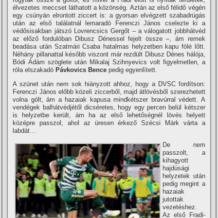
élvezetes meccset láthatott a közönség. Aztán az első félidő végén
egy csúnyán elrontott ziccert is: a gyorsan elvégzett szabadrúgás
után az első találatnál lemaradó Ferenczi János cselezte ki a
védősisakban játszó Lovrencsics Gergőt – a válogatott jobbhátvéd
az előző fordulóban Dibusz Dénessel fejelt össze –, ám remek
beadása után Szatmári Csaba hatalmas helyzetben kapu fölé lőtt.
Néhány pillanattal később viszont már rezdült Dibusz Dénes hálója,
Bódi Ádám szöglete után Mikalaj Szihnyevics volt figyelmetlen, a
róla elszakadó
Pávkovics Bence
pedig egyenlí­tett.
A szünet után nem sok hiányzott ahhoz, hogy a DVSC fordí­tson:
Ferenczi János előbb közeli ziccerből, majd átlövésből szerezhetett
volna gólt, ám a hazaiak kapusa mindkétszer bravúrral védett. A
vendégek balhátvédjétől dicséretes, hogy egy percen belül kétszer
is helyzetbe került, ám ha az első lehetőségnél lövés helyett
középre passzol, ahol az üresen érkező Szécsi Márk várta a
labdát…
De nem
passzolt, a
kihagyott
hajdúsági
helyzetek után
pedig megint a
hazaiak
jutottak
vezetéshez.
Az első Fradi-