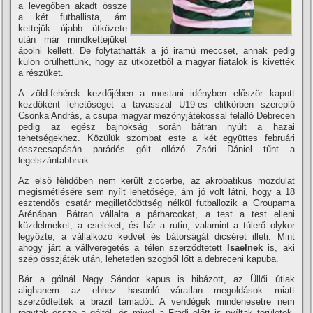
a levegőben akadt össze
a két futballista, ám
kettejük újabb ütközete
után már mindkettejüket
ápolni kellett. De folytathatták a jó iramú meccset, annak pedig
külön örülhettünk, hogy az ütközetből a magyar fiatalok is kivették
a részüket.
A zöld-fehérek kezdőjében a mostani idényben először kapott
kezdőként lehetőséget a tavasszal U19-es elitkörben szereplő
Csonka András, a csupa magyar mezőnyjátékossal felálló Debrecen
pedig az egész bajnokság során bátran nyúlt a hazai
tehetségekhez. Közülük szombat este a két együttes februári
összecsapásán parádés gólt ollózó Zsóri Dániel tűnt a
legelszántabbnak.
Az első félidőben nem került ziccerbe, az akrobatikus mozdulat
megismétlésére sem nyí­lt lehetősége, ám jó volt látni, hogy a 18
esztendős csatár megilletődöttség nélkül futballozik a Groupama
Arénában. Bátran vállalta a párharcokat, a test a test elleni
küzdelmeket, a cseleket, és bár a rutin, valamint a túlerő olykor
legyőzte, a vállalkozó kedvét és bátorságát dicséret illeti. Mint
ahogy járt a vállveregetés a télen szerződtetett
Isaelnek
is, aki
szép összjáték után, lehetetlen szögből lőtt a debreceni kapuba.
Bár a gólnál Nagy Sándor kapus is hibázott, az Üllői útiak
alighanem az ehhez hasonló váratlan megoldások miatt
szerződtették a brazil támadót. A vendégek mindenesetre nem
rogytak össze a góltól, és mivel a Fradi előtt is nyí­ltak területek,