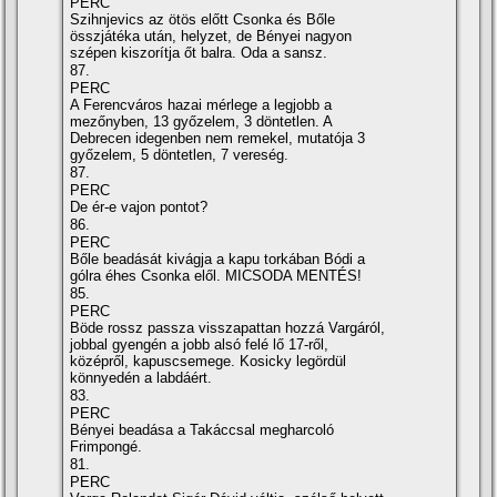
PERC
Szihnjevics az ötös előtt Csonka és Bőle
összjátéka után, helyzet, de Bényei nagyon
szépen kiszorí­tja őt balra. Oda a sansz.
87.
PERC
A Ferencváros hazai mérlege a legjobb a
mezőnyben, 13 győzelem, 3 döntetlen. A
Debrecen idegenben nem remekel, mutatója 3
győzelem, 5 döntetlen, 7 vereség.
87.
PERC
De ér-e vajon pontot?
86.
PERC
Bőle beadását kivágja a kapu torkában Bódi a
gólra éhes Csonka elől. MICSODA MENTÉS!
85.
PERC
Böde rossz passza visszapattan hozzá Vargáról,
jobbal gyengén a jobb alsó felé lő 17-ről,
középről, kapuscsemege. Kosicky legördül
könnyedén a labdáért.
83.
PERC
Bényei beadása a Takáccsal megharcoló
Frimpongé.
81.
PERC