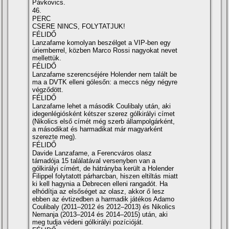
Pávkovics.
46.
PERC
CSERE NINCS, FOLYTATJUK!
FÉLIDŐ
Lanzafame komolyan beszélget a VIP-ben egy
úriemberrel, közben Marco Rossi nagyokat nevet
mellettük.
FÉLIDŐ
Lanzafame szerencséjére Holender nem talált be
ma a DVTK elleni gólesőn: a meccs négy négyre
végződött.
FÉLIDŐ
Lanzafame lehet a második Coulibaly után, aki
idegenlégiósként kétszer szerez gólkirályi cí­met
(Nikolics első cí­mét még szerb állampolgárként,
a másodikat és harmadikat már magyarként
szerezte meg).
FÉLIDŐ
Davide Lanzafame, a Ferencváros olasz
támadója 15 találatával versenyben van a
gólkirályi cí­mért, de hátrányba került a Holender
Filippel folytatott párharcban, hiszen eltiltás miatt
ki kell hagynia a Debrecen elleni rangadót. Ha
elhódí­tja az elsőséget az olasz, akkor ő lesz
ebben az évtizedben a harmadik játékos Adamo
Coulibaly (2011–2012 és 2012–2013) és Nikolics
Nemanja (2013–2014 és 2014–2015) után, aki
meg tudja védeni gólkirályi pozí­cióját.