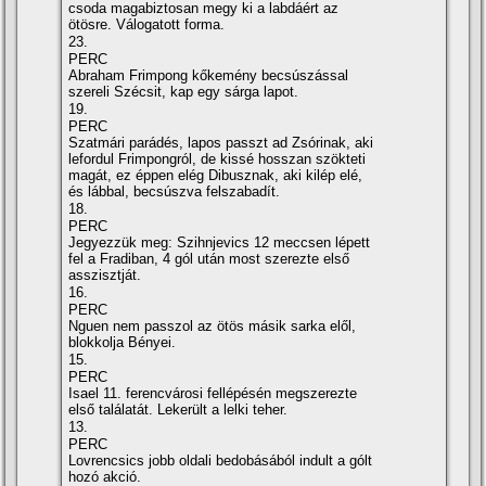
csoda magabiztosan megy ki a labdáért az
ötösre. Válogatott forma.
23.
PERC
Abraham Frimpong kőkemény becsúszással
szereli Szécsit, kap egy sárga lapot.
19.
PERC
Szatmári parádés, lapos passzt ad Zsórinak, aki
lefordul Frimpongról, de kissé hosszan szökteti
magát, ez éppen elég Dibusznak, aki kilép elé,
és lábbal, becsúszva felszabadí­t.
18.
PERC
Jegyezzük meg: Szihnjevics 12 meccsen lépett
fel a Fradiban, 4 gól után most szerezte első
asszisztját.
16.
PERC
Nguen nem passzol az ötös másik sarka elől,
blokkolja Bényei.
15.
PERC
Isael 11. ferencvárosi fellépésén megszerezte
első találatát. Lekerült a lelki teher.
13.
PERC
Lovrencsics jobb oldali bedobásából indult a gólt
hozó akció.