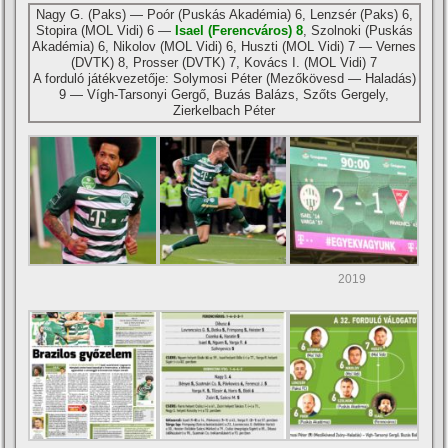
Nagy G. (Paks) — Poór (Puskás Akadémia) 6, Lenzsér (Paks) 6,
Stopira (MOL Vidi) 6 —
Isael (Ferencváros) 8
, Szolnoki (Puskás
Akadémia) 6, Nikolov (MOL Vidi) 6, Huszti (MOL Vidi) 7 — Vernes
(DVTK) 8, Prosser (DVTK) 7, Kovács I. (MOL Vidi) 7
A forduló játékvezetője: Solymosi Péter (Mezőkövesd — Haladás)
9 — Ví­gh-Tarsonyi Gergő, Buzás Balázs, Szőts Gergely,
Zierkelbach Péter
2019