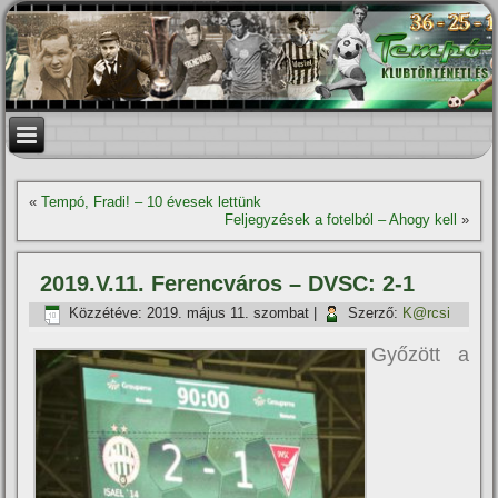
«
Tempó, Fradi! – 10 évesek lettünk
Feljegyzések a fotelból – Ahogy kell
»
2019.V.11. Ferencváros – DVSC: 2-1
Közzétéve:
2019. május 11. szombat
|
Szerző:
K@rcsi
Győzött a