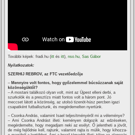
További képek: fradi.hu (
itt
és
itt
),
nso.hu
,
Sas Gábor
Nyilatkozatok:
SZERHIJ REBROV, az FTC vezetőedzője
–
Mennyire volt fontos, hogy győzelemmel búcsúzzanak saját
közönségüktől?
– A mostani találkozó olyan volt, mint az Újpest elleni derbi, a
szurkolók és a presztí­zs miatt fontos volt a három pont. Jó
meccset látott a közönség, az utolsó tizenöt-húsz percben igazi
csapatként futballoztunk, és megérdemelten nyertünk.
– Csonka András, valamint Isael teljesí­tményéről mi a véleménye?
– Ami Csonka Andrást illeti: keményen dolgozik az edzéseken,
megérdemelte, hogy megadjam neki az esélyt. Ő jelentheti a jövőt,
de még fejlődnie kell, rajtunk, valamint rajta is múlik, hogy kihozza-
e magából a legtöbbet. Ami a brazil támadót illeti: télen az alapozás