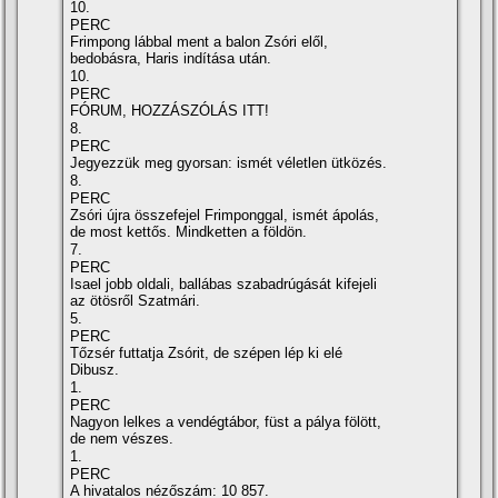
10.
PERC
Frimpong lábbal ment a balon Zsóri elől,
bedobásra, Haris indí­tása után.
10.
PERC
FÓRUM, HOZZÁSZÓLÁS ITT!
8.
PERC
Jegyezzük meg gyorsan: ismét véletlen ütközés.
8.
PERC
Zsóri újra összefejel Frimponggal, ismét ápolás,
de most kettős. Mindketten a földön.
7.
PERC
Isael jobb oldali, ballábas szabadrúgását kifejeli
az ötösről Szatmári.
5.
PERC
Tőzsér futtatja Zsórit, de szépen lép ki elé
Dibusz.
1.
PERC
Nagyon lelkes a vendégtábor, füst a pálya fölött,
de nem vészes.
1.
PERC
A hivatalos nézőszám: 10 857.