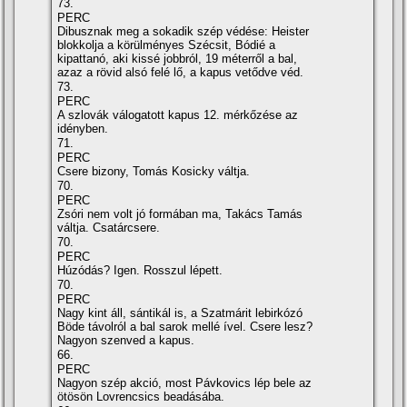
73.
PERC
Dibusznak meg a sokadik szép védése: Heister
blokkolja a körülményes Szécsit, Bódié a
kipattanó, aki kissé jobbról, 19 méterről a bal,
azaz a rövid alsó felé lő, a kapus vetődve véd.
73.
PERC
A szlovák válogatott kapus 12. mérkőzése az
idényben.
71.
PERC
Csere bizony, Tomás Kosicky váltja.
70.
PERC
Zsóri nem volt jó formában ma, Takács Tamás
váltja. Csatárcsere.
70.
PERC
Húzódás? Igen. Rosszul lépett.
70.
PERC
Nagy kint áll, sántikál is, a Szatmárit lebirkózó
Böde távolról a bal sarok mellé í­vel. Csere lesz?
Nagyon szenved a kapus.
66.
PERC
Nagyon szép akció, most Pávkovics lép bele az
ötösön Lovrencsics beadásába.