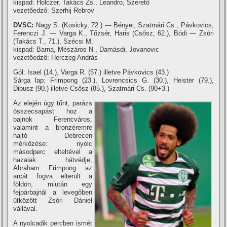
kispad: Holczer, Takács Zs., Leandro, Szerető
vezetőedző: Szerhij Rebrov
DVSC:
Nagy S. (Kosicky, 72.) — Bényei, Szatmári Cs., Pávkovics,
Ferenczi J. — Varga K., Tőzsér, Haris (Csősz, 62.), Bódi — Zsóri
(Takács T., 71.), Szécsi M.
kispad: Barna, Mészáros N., Damásdi, Jovanovic
vezetőedző: Herczeg András
Gól: Isael (14.), Varga R. (57.) illetve Pávkovics (43.)
Sárga lap: Frimpong (23.), Lovrencsics G. (30.), Heister (79.),
Dibusz (90.) illetve Csősz (85.), Szatmári Cs. (90+3.)
Az elején úgy tűnt, parázs
összecsapást hoz a
bajnok Ferencváros,
valamint a bronzéremre
hajtó Debrecen
mérkőzése: nyolc
másodperc elteltével a
hazaiak hátvédje,
Abraham Frimpong az
arcát fogva elterült a
földön, miután egy
fejpárbajnál a levegőben
ütközött Zsóri Dániel
vállával.
A nyolcadik percben ismét