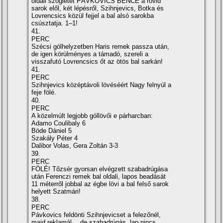
oldali szögletét PÁVKOVICS BENCE a rövid
sarok elől, két lépésről, Szihnjevics, Botka és
Lovrencsics közül fejjel a bal alsó sarokba
csúsztatja. 1–1!
41.
PERC
Szécsi gólhelyzetben Haris remek passza után,
de igen körülményes a támadó, szereli a
visszafutó Lovrencsics őt az ötös bal sarkán!
41.
PERC
Szihnjevics középtávoli lövéséért Nagy felnyúl a
feje fölé.
40.
PERC
A közelmúlt legjobb góllövői e párharcban:
Adamo Coulibaly 6
Böde Dániel 5
Szakály Péter 4
Dalibor Volas, Gera Zoltán 3-3
39.
PERC
FÖLÉ! Tőzsér gyorsan elvégzett szabadrúgása
után Ferenczi remek bal oldali, lapos beadását
11 méterről jobbal az égbe lövi a bal felső sarok
helyett Szatmári!
38.
PERC
Pávkovics feldönti Szihnjevicset a felezőnél,
majd reklamál… de szabadrúgás, lap nincs.