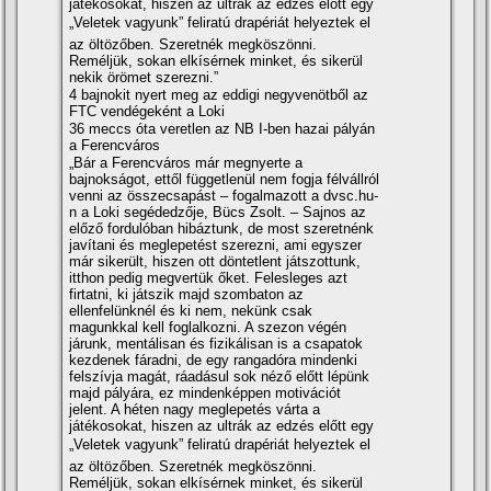
játékosokat, hiszen az ultrák az edzés előtt egy
„Veletek vagyunk” feliratú drapériát helyeztek el
az öltözőben. Szeretnék megköszönni.
Reméljük, sokan elkí­sérnek minket, és sikerül
nekik örömet szerezni.”
4 bajnokit nyert meg az eddigi negyvenötből az
FTC vendégeként a Loki
36 meccs óta veretlen az NB I-ben hazai pályán
a Ferencváros
„Bár a Ferencváros már megnyerte a
bajnokságot, ettől függetlenül nem fogja félvállról
venni az összecsapást – fogalmazott a dvsc.hu-
n a Loki segédedzője, Bücs Zsolt. – Sajnos az
előző fordulóban hibáztunk, de most szeretnénk
javí­tani és meglepetést szerezni, ami egyszer
már sikerült, hiszen ott döntetlent játszottunk,
itthon pedig megvertük őket. Felesleges azt
firtatni, ki játszik majd szombaton az
ellenfelünknél és ki nem, nekünk csak
magunkkal kell foglalkozni. A szezon végén
járunk, mentálisan és fizikálisan is a csapatok
kezdenek fáradni, de egy rangadóra mindenki
felszí­vja magát, ráadásul sok néző előtt lépünk
majd pályára, ez mindenképpen motivációt
jelent. A héten nagy meglepetés várta a
játékosokat, hiszen az ultrák az edzés előtt egy
„Veletek vagyunk” feliratú drapériát helyeztek el
az öltözőben. Szeretnék megköszönni.
Reméljük, sokan elkí­sérnek minket, és sikerül