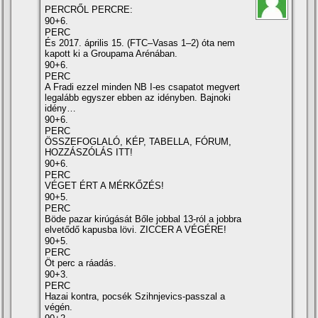
PERCRŐL PERCRE:
90+6.
PERC
És 2017. április 15. (FTC–Vasas 1–2) óta nem
kapott ki a Groupama Arénában.
90+6.
PERC
A Fradi ezzel minden NB I-es csapatot megvert
legalább egyszer ebben az idényben. Bajnoki
idény…
90+6.
PERC
ÖSSZEFOGLALÓ, KÉP, TABELLA, FÓRUM,
HOZZÁSZÓLÁS ITT!
90+6.
PERC
VÉGET ÉRT A MÉRKŐZÉS!
90+5.
PERC
Böde pazar kirúgását Bőle jobbal 13-ról a jobbra
elvetődő kapusba lövi. ZICCER A VÉGÉRE!
90+5.
PERC
Öt perc a ráadás.
90+3.
PERC
Hazai kontra, pocsék Szihnjevics-passzal a
végén.