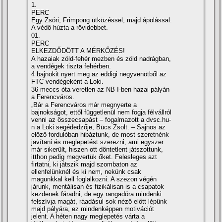
1.
PERC
Egy Zsóri, Frimpong ütközéssel, majd ápolással.
A védő húzta a rövidebbet.
01.
PERC
ELKEZDŐDÖTT A MÉRKŐZÉS!
A hazaiak zöld-fehér mezben és zöld nadrágban,
a vendégek tiszta fehérben.
4 bajnokit nyert meg az eddigi negyvenötből az
FTC vendégeként a Loki.
36 meccs óta veretlen az NB I-ben hazai pályán
a Ferencváros.
„Bár a Ferencváros már megnyerte a
bajnokságot, ettől függetlenül nem fogja félvállról
venni az összecsapást – fogalmazott a dvsc.hu-
n a Loki segédedzője, Bücs Zsolt. – Sajnos az
előző fordulóban hibáztunk, de most szeretnénk
javí­tani és meglepetést szerezni, ami egyszer
már sikerült, hiszen ott döntetlent játszottunk,
itthon pedig megvertük őket. Felesleges azt
firtatni, ki játszik majd szombaton az
ellenfelünknél és ki nem, nekünk csak
magunkkal kell foglalkozni. A szezon végén
járunk, mentálisan és fizikálisan is a csapatok
kezdenek fáradni, de egy rangadóra mindenki
felszí­vja magát, ráadásul sok néző előtt lépünk
majd pályára, ez mindenképpen motivációt
jelent. A héten nagy meglepetés várta a