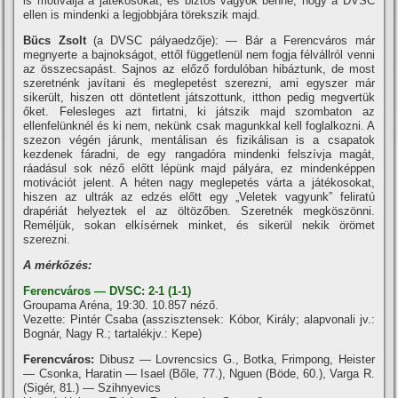
is motiválja a játékosokat, és biztos vagyok benne, hogy a DVSC
ellen is mindenki a legjobbjára törekszik majd.
Bücs Zsolt
(a DVSC pályaedzője): — Bár a Ferencváros már
megnyerte a bajnokságot, ettől függetlenül nem fogja félvállról venni
az összecsapást. Sajnos az előző fordulóban hibáztunk, de most
szeretnénk javí­tani és meglepetést szerezni, ami egyszer már
sikerült, hiszen ott döntetlent játszottunk, itthon pedig megvertük
őket. Felesleges azt firtatni, ki játszik majd szombaton az
ellenfelünknél és ki nem, nekünk csak magunkkal kell foglalkozni. A
szezon végén járunk, mentálisan és fizikálisan is a csapatok
kezdenek fáradni, de egy rangadóra mindenki felszí­vja magát,
ráadásul sok néző előtt lépünk majd pályára, ez mindenképpen
motivációt jelent. A héten nagy meglepetés várta a játékosokat,
hiszen az ultrák az edzés előtt egy „Veletek vagyunk” feliratú
drapériát helyeztek el az öltözőben. Szeretnék megköszönni.
Reméljük, sokan elkí­sérnek minket, és sikerül nekik örömet
szerezni.
A mérkőzés:
F
erencváros — DVSC: 2-1 (1-1)
Groupama Aréna, 19:30. 10.857 néző.
Vezette: Pintér Csaba (asszisztensek: Kóbor, Király; alapvonali jv.:
Bognár, Nagy R.; tartalékjv.: Kepe)
Ferencváros:
Dibusz — Lovrencsics G., Botka, Frimpong, Heister
— Csonka, Haratin — Isael (Bőle, 77.), Nguen (Böde, 60.), Varga R.
(Sigér, 81.) — Szihnyevics