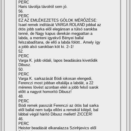
PERC
Haris távolija távolról sem jó.
56.
PERC
EZ AZ EMLÉKEZETES GÓLOK MÉRŐZÉSE:
Isael remek indí­tását VARGA ROLAND jobbal az
ötös jobb sarka elől elegánsan a túlsó sarokba
tenné, de Nagy kapus derekán megpattan a
labda, a menteni igyekvő Bényei ballal
felszabadí­tana, de ellő a labda fölött.. Amely í­gy
a jobb alsó sarokban köt ki. 2–1!
52.
PERC
Varga K. jobb oldali, lapos beadására kivetődik
Dibusz.
50.
PERC
Varga K. sarkazását Bódi iokosan elengedi,
Ferenczi most jobban eltalálja a labdát, a 22
méreres lövést azonban eléri a jobb felső sarok
előtt a nagyot homorí­tó Dibusz!
48.
PERC
Bódi remek passzát Ferenczi az ötös bal sarka
elől ballal nem tudja ellőni a remekül kilépő, bal
lábbal végül hárí­tó Dibusz mellett! ZICCER!
46.
PERC
Heister beadását elkanalazza Szinhjevics elől