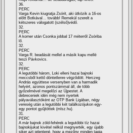
36.
PERC
Varga Kevin kiugratja Zsórit, aki ütközik a 16-os
előtt Botkával… tovább! Remekül szerelt a
kétszeres válogatott (szélső)védő.
32.
PERC
A korner után Csonka jobbal 17 méterről Zsóriba
lő.
32.
PERC
Varga R. beadását mellel a másik kapu mellé
teszi Pávkovics.
32.
PERC
A legutóbbi három, Loki elleni hazai bajnoki
meccsből kettő döntetlenre végződött. Herczeg
András együttese versenyben van a harmadik
helyért, azonos pontszámmal áll, de több
győzelmével megelőzi az Újpestet. A
debreceniek idén még nem nyertek
pályaválasztóként az OTP Bank Ligában, négy
vereség után a legutóbbi két találkozójukon egy-
egy pontot gyűjtöttek (mlsz.hu).
31.
PERC
A már bajnok zöld-fehérek a legutóbbi tí­z hazai
bajnokijukat kivétel nélkül megnyerték, egy újabb
siker azt jelentené, hogy a mezőny minden tagja