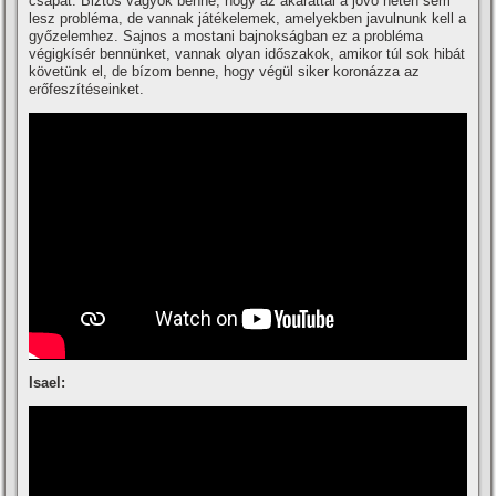
csapat. Biztos vagyok benne, hogy az akarattal a jövő héten sem
lesz probléma, de vannak játékelemek, amelyekben javulnunk kell a
győzelemhez. Sajnos a mostani bajnokságban ez a probléma
végigkí­sér bennünket, vannak olyan időszakok, amikor túl sok hibát
követünk el, de bí­zom benne, hogy végül siker koronázza az
erőfeszí­téseinket.
Isael: