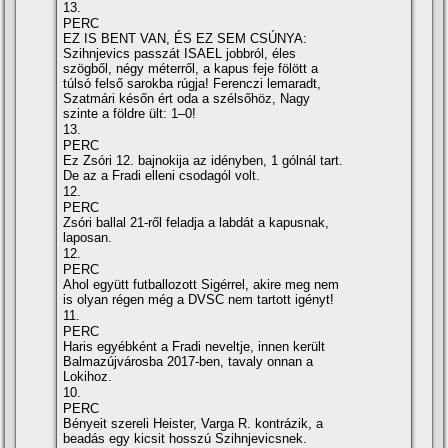
13.
PERC
EZ IS BENT VAN, ÉS EZ SEM CSÚNYA:
Szihnjevics passzát ISAEL jobbról, éles
szögből, négy méterről, a kapus feje fölött a
túlsó felső sarokba rúgja! Ferenczi lemaradt,
Szatmári későn ért oda a szélsőhöz, Nagy
szinte a földre ült: 1–0!
13.
PERC
Ez Zsóri 12. bajnokija az idényben, 1 gólnál tart.
De az a Fradi elleni csodagól volt.
12.
PERC
Zsóri ballal 21-ről feladja a labdát a kapusnak,
laposan.
12.
PERC
Ahol együtt futballozott Sigérrel, akire meg nem
is olyan régen még a DVSC nem tartott igényt!
11.
PERC
Haris egyébként a Fradi neveltje, innen került
Balmazújvárosba 2017-ben, tavaly onnan a
Lokihoz.
10.
PERC
Bényeit szereli Heister, Varga R. kontrázik, a
beadás egy kicsit hosszú Szihnjevicsnek.