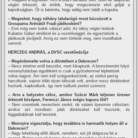
végén érkezett, de örülök, hogy megszerezte első gólját a
bajnokságban. Őt is bántotta, hogy eddig nem talált a kapuba.
– Megeshet, hogy néhány labdarúgó most búcsúzott a
Groupama Arénától Fradi-játékosként?
– Erre még nem tudok választ adni. Az idény végén leülünk
Kubatov Gábor elnökkel és a vezetőséggel, és egyeztetünk a
játékosok jövőjéről. Amí­g ez nem történik meg, nem mondhatok
semmit.
HERCZEG ANDRÁS, a DVSC vezetőedzője
–
Megérdemelte volna a döntetlent a Debrecen?
– Nincs értelme erről beszélni, mert kikaptunk. A bronzéremért folyó
versenyfutásban egyébként is csak a győzelemmel léphettünk
volna nagyot. Ám nem kell szégyenkeznünk, az utolsó percig
harcoltunk, sajnos több olyan időszak volt, amikor rossz döntéseket
hoztunk, kapkodtunk, í­gy nem tudtunk pontot szerezni.
– Arra a helyzetre céloz, amikor Szécsi Márk teljesen üresen
érkezett középen, Ferenczi János mégis kapura lőtt?
– Nem szeretnék nevesí­teni senkit, de valami ilyesmire céloztam,
amikor azt mondtam: jobb döntéseket kell hoznunk, és
higgadtabbnak kell lennünk.
–
Mennyire vigasztalja, hogy továbbra is harmadik helyen áll a
Debrecen?
– Nagy lehetőség előtt állunk, remélem, ezt jól dolgozza fel a