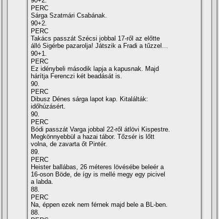
90+2.
PERC
Sárga Szatmári Csabának.
90+2.
PERC
Takács passzát Szécsi jobbal 17-ről az előtte
álló Sigérbe pazarolja! Játszik a Fradi a tűzzel…
90+1.
PERC
Ez idénybeli második lapja a kapusnak. Majd
hárí­tja Ferenczi két beadását is.
90.
PERC
Dibusz Dénes sárga lapot kap. Kitalálták:
időhúzásért.
90.
PERC
Bódi passzát Varga jobbal 22-ről átlövi Kispestre.
Megkönnyebbül a hazai tábor. Tőzsér is lőtt
volna, de zavarta őt Pintér.
89.
PERC
Heister ballábas, 26 méteres lövésébe beleér a
16-oson Böde, de í­gy is mellé megy egy picivel
a labda.
88.
PERC
Na, éppen ezek nem férnek majd bele a BL-ben.
88.