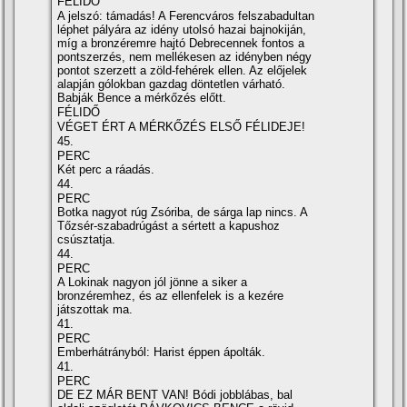
FÉLIDŐ
A jelszó: támadás! A Ferencváros felszabadultan
léphet pályára az idény utolsó hazai bajnokiján,
mí­g a bronzéremre hajtó Debrecennek fontos a
pontszerzés, nem mellékesen az idényben négy
pontot szerzett a zöld-fehérek ellen. Az előjelek
alapján gólokban gazdag döntetlen várható.
Babják Bence a mérkőzés előtt.
FÉLIDŐ
VÉGET ÉRT A MÉRKŐZÉS ELSŐ FÉLIDEJE!
45.
PERC
Két perc a ráadás.
44.
PERC
Botka nagyot rúg Zsóriba, de sárga lap nincs. A
Tőzsér-szabadrúgást a sértett a kapushoz
csúsztatja.
44.
PERC
A Lokinak nagyon jól jönne a siker a
bronzéremhez, és az ellenfelek is a kezére
játszottak ma.
41.
PERC
Emberhátrányból: Harist éppen ápolták.
41.
PERC
DE EZ MÁR BENT VAN! Bódi jobblábas, bal