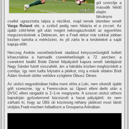
gól szerzője a
második félidő
elején
látványos
csellel ugrasztotta talpra a nézőket, majd remek ütemben emelt
Varga Roland
elé, a szélső pedig nem hibázta el a ziccert. Az
újabb zöld-fehér gól után megint nekirugaszkodott az egyenlí­tés
megszerzésének a Debrecen, ám a Fradi ekkor már sokkal jobban
kézben tartotta a mérkőzést, és jól zárta le a területeket a saját
kapuja előtt.
Herczeg András vezetőedzőnek ráadásul kényszerűségből kellett
kihasználnia a harmadik cserelehetőségét a 72. percben: a
csereként beálló Böde Dániel félpályáról kapura emelt labdájánál
Nagy Sándor futott visszafelé, ám a hátrálás közben meghúzódott a
combja, í­gy nem tudta folytatni a játékot, mí­g a másik oldalon Bódi
Ádám lövését ütötte vetődve szögletre Dibusz Dénes.
Az utolsó negyedórában hiába ment előre a Loki, nem sikerült újabb
gólt szereznie, í­gy a Ferencváros az Újpest elleni derbi után a
DVSC elleni rangadót is 2–1-re megnyerte. A szezon utolsó otthoni
bajnokiján győzelemmel búcsúzott a hazai pályájától, és nem
zárható ki, hogy az Üllői úti közönség néhány játékost most látott
utoljára Fradi-mezben futballozni a Groupama Arénában.