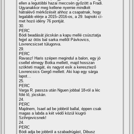
ellen a legutóbbi hazai meccsén győzött a Fradi.
Ugyanakkor meg kellene nyernie mindkét
hátralévő mérkőzését ahhoz a csapatnak, hogy
legalább elérje a 2015–2016-os, a 29. bajnoki cí­
met hozó idény 76 pontját.
30.
PERC
Bódi beadását jócskán a kapu mellé csúsztatja
fejjel az ötös bal sarka mellől Pávkovics,
Lovrencsicset túlugorva.
29.
PERC
Ravasz! Haris szépen megindul a balon, egy jó
csellel elmegy Botka mellett, majd hosszan
szökteti magát, és nagyot esik a keresztező
Lovrencsics Gergő mellett. Aki kap egy sárga
lapot…
25.
PERC
Varga R. passza után Nguen jobbal 18-ról a léc
fölé lő, jócskán.
24.
PERC
Majdnem, Isael ad be jobbról ballal, éppen csak
magas a labda a két védő közül kiugró
Szihnjevicsnek!
24.
PERC
Bódi adja be jobbról a szabadrúgást, Dibusz