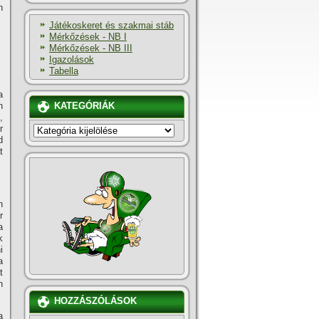
n
Játékoskeret és szakmai stáb
Mérkőzések - NB I
Mérkőzések - NB III
Igazolások
Tabella
a
n
KATEGÓRIÁK
,
KATEGÓRIÁK
r
d
t
n
r
a
k
i
a
t
n
HOZZÁSZÓLÁSOK
a