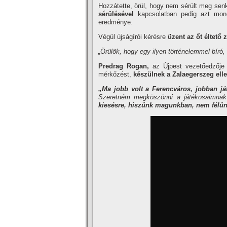
Hozzátette, örül, hogy nem sérült meg se
sérülésével
kapcsolatban pedig azt mondt
eredménye.
Végül újságírói kérésre
üzent az őt éltető 
„Örülök, hogy egy ilyen történelemmel bíró,
Predrag Rogan,
az Újpest vezetőedzője 
mérkőzést,
készülnek a Zalaegerszeg ell
„Ma jobb volt a Ferencváros, jobban ját
Szeretném megköszönni a játékosaimnak 
kiesésre, hiszünk magunkban, nem félün