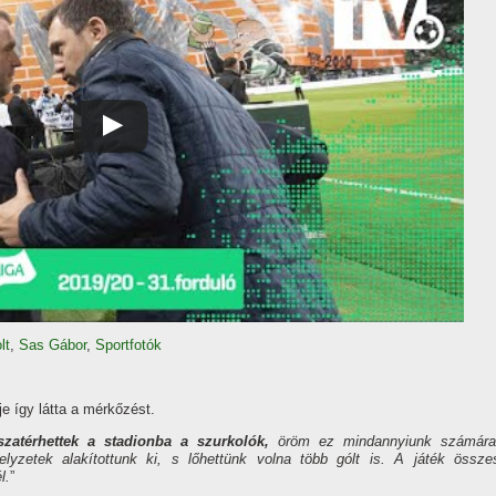
lt
,
Sas Gábor
,
Sportfotók
e így látta a mérkőzést.
zatérhettek a stadionba a szurkolók,
öröm ez mindannyiunk számára
elyzetek alakítottunk ki, s lőhettünk volna több gólt is. A játék össze
l.
”