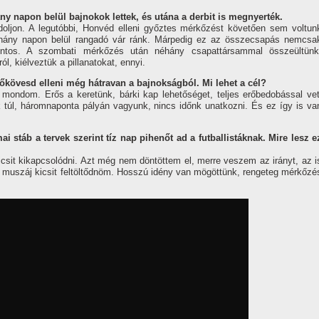
ny napon belül bajnokok lettek, és utána a derbit is megnyerték.
doljon. A legutóbbi, Honvéd elleni győztes mérkőzést követően sem voltun
 néhány napon belül rangadó vár ránk. Márpedig ez az összecsapás nemcsa
ontos. A szombati mérkőzés után néhány csapattársammal összeültünk
l, kiélveztük a pillanatokat, ennyi.
őkövesd elleni még hátravan a bajnokságból. Mi lehet a cél?
 mondom. Erős a keretünk, bárki kap lehetőséget, teljes erőbedobással vet
úl, háromnaponta pályán vagyunk, nincs időnk unatkozni. És ez így is va
 stáb a tervek szerint tíz nap pihenőt ad a futballistáknak. Mire lesz e
csit kikapcsolódni. Azt még nem döntöttem el, merre veszem az irányt, az i
, muszáj kicsit feltöltődnöm. Hosszú idény van mögöttünk, rengeteg mérkőzé