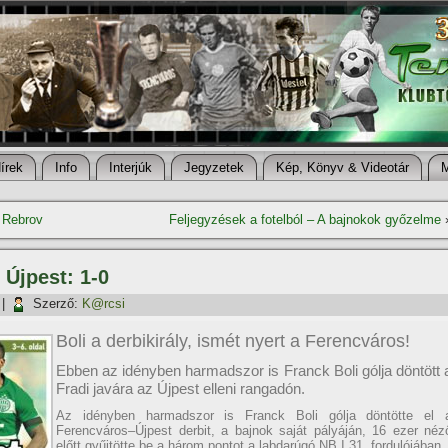
í­rek
Info
Interjúk
Jegyzetek
Kép, Könyv & Videotár
j Rebrov
Feljegyzések a fotelból – A bajnokok győzelme
 Újpest: 1-0
|
Szerző:
K@rcsi
Boli a derbikirály, ismét nyert a Ferencváros!
Ebben az idényben harmadszor is Franck Boli gólja döntött 
Fradi javára az Újpest elleni rangadón.
Az idényben harmadszor is Franck Boli gólja döntötte el 
Ferencváros–Újpest derbit, a bajnok saját pályáján, 16 ezer néz
előtt gyűjtötte be a három pontot a labdarúgó NB I 31. fordulójában.