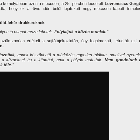
nki komolyabban ezen a meccsen, a 25. percben lecserélt
Lovrencsics Gerg
a, hogy ez a rövid időn belül lejátszott négy meccsen kapott terhelé
zöld-fehér drukkereknek.
 ilyen jó csapat része lehetek.
Folytatjuk a közös munkát.
”
szűkszavúan értékelt a sajtótájékoztatón, úgy fogalmazott, letudták ezt 
en.
szottak,
ennek köszönhető a mérkőzés egyetlen találata, amellyel nyertek
a küzdelmet és a kitartást, amit a pályán mutattak.
Nem gondolunk 
k tőle.”