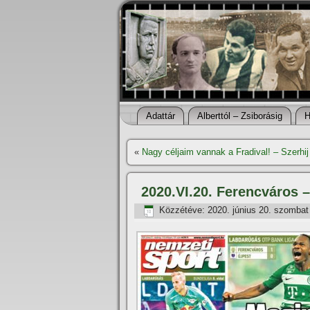
Adattár
Alberttól – Zsiborásig
H
«
Nagy céljaim vannak a Fradival! – Szerhi
2020.VI.20. Ferencváros –
Közzétéve:
2020. június 20. szombat