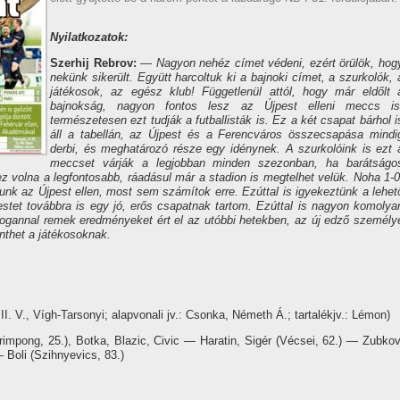
Nyilatkozatok:
Szerhij Rebrov:
— Nagyon nehéz címet védeni, ezért örülök, hog
nekünk sikerült. Együtt harcoltuk ki a bajnoki címet, a szurkolók, 
játékosok, az egész klub! Függetlenül attól, hogy már eldőlt 
bajnokság, nagyon fontos lesz az Újpest elleni meccs is
természetesen ezt tudják a futballisták is. Ez a két csapat bárhol i
áll a tabellán, az Újpest és a Ferencváros összecsapása mindi
derbi, és meghatározó része egy idénynek. A szurkolóink is ezt 
meccset várják a legjobban minden szezonban, ha barátságo
 volna a legfontosabb, ráadásul már a stadion is megtelhet velük. Noha 1-0
unk az Újpest ellen, most sem számítok erre. Ezúttal is igyekeztünk a lehet
estet továbbra is egy jó, erős csapatnak tartom. Ezúttal is nagyon komolya
 Rogannal remek eredményeket ért el az utóbbi hetekben, az új edző személy
enthet a játékosoknak.
I. V., Vígh-Tarsonyi; alapvonali jv.: Csonka, Németh Á.; tartalékjv.: Lémon)
impong, 25.), Botka, Blazic, Civic — Haratin, Sigér (Vécsei, 62.) — Zubkov
 Boli (Szihnyevics, 83.)