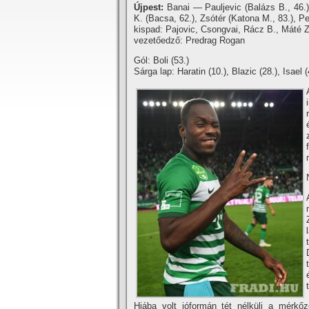
Újpest:
Banai — Pauljevic (Balázs B., 46.
K. (Bacsa, 62.), Zsótér (Katona M., 83.), 
kispad: Pajovic, Csongvai, Rácz B., Máté Z
vezetőedző: Predrag Rogan
Gól: Boli (53.)
Sárga lap: Haratin (10.), Blazic (28.), Isael 
Hiába volt jóformán tét nélküli a mérkő