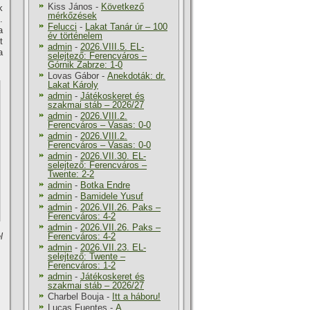
Kiss János
-
Következő
k
mérkőzések
.
Felucci
-
Lakat Tanár úr – 100
a
év történelem
t
admin
-
2026.VIII.5. EL-
a
selejtező: Ferencváros –
Górnik Zabrze: 1-0
Lovas Gábor
-
Anekdoták: dr.
Lakat Károly
admin
-
Játékoskeret és
szakmai stáb – 2026/27
admin
-
2026.VIII.2.
Ferencváros – Vasas: 0-0
admin
-
2026.VIII.2.
Ferencváros – Vasas: 0-0
admin
-
2026.VII.30. EL-
selejtező: Ferencváros –
Twente: 2-2
admin
-
Botka Endre
admin
-
Bamidele Yusuf
admin
-
2026.VII.26. Paks –
Ferencváros: 4-2
admin
-
2026.VII.26. Paks –
l
Ferencváros: 4-2
admin
-
2026.VII.23. EL-
selejtező: Twente –
Ferencváros: 1-2
admin
-
Játékoskeret és
szakmai stáb – 2026/27
Charbel Bouja
-
Itt a háboru!
Lucas Fuentes
-
A