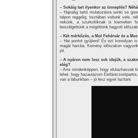
– Sokáig tart ilyenkor az ünneplés? Néhá
– Hajnalig tartó mulatozásra senki se gon
talpon reggelig, tisztában voltunk vele,
nekünk, a szurkolóknak is kiemelten f
beszélgettünk a mögöttünk hagyott időszakró
– Két mérkőzés, a Mol Fehérvár és a Mez
– Hat pontot gyűjteni! És ezt komolyan is
magát harcba. Kemény időszakon vagyunk t
jól.
– A nyáron nem lesz sok idejük, a szakmai
elég?
– Arra mindenképpen, hogy elutazhassak ki
lehet, hogy hazautazom Elefántcsontpartra
van a lábunkban – jó lesz egyet lazítani.