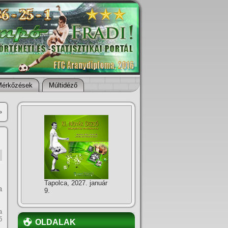
Mérkőzések
Múltidéző
»
Tapolca, 2027. január
a
9.
a
ő
OLDALAK