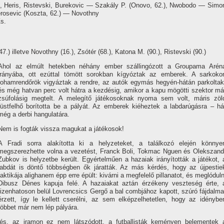
), Heris, Ristevski, Burekovic — Szakály P. (Onovo, 62.), Nwobodo — Simo
Perosevic (Koszta, 62.) — Novothny
s.
(47.) illetve Novothny (16.), Zsótér (68.), Katona M. (90.), Ristevski (90.)
Ahol az elmúlt hetekben néhány ember szállingózott a Groupama Arén
irányába, ott ezúttal tömött sorokban kígyóztak az emberek. A sarkoko
rohamrendőrök vigyáztak a rendre, az autók egymás hegyén-hátán parkoltak
és még hatvan perc volt hátra a kezdésig, amikor a kapu mögötti szektor má
zsúfolásig megtelt. A melegítő játékosoknak nyoma sem volt, máris zöl
füstfelhő borította be a pályát. Az emberek kiéheztek a labdarúgásra – há
még a derbi hangulatára.
Nem is fogták vissza magukat a játékosok!
A Fradi sorra alakította ki a helyzeteket, a találkozó elején könnye
megszerezhette volna a vezetést, Franck Boli, Tokmac Nguen és Olekszand
Zubkov is helyzetbe került. Egyértelműen a hazaiak irányították a játékot, 
labdát is döntő többségben ők járatták. Az más kérdés, hogy az újpestie
taktikája alighanem épp erre épült: kivárni a megfelelő pillanatot, és meglóduln
Dibusz Dénes kapuja felé. A hazaiakat aztán érzékeny veszteség érte, 
tizenhatoson belül Lovrencsics Gergő a bal combjához kapott, szúró fájdalma
érzett, így le kellett cserélni, az sem elképzelhetetlen, hogy az idénybe
többet már nem lép pályára.
zés, az iramon ez nem látszódott, a futballisták keményen belementek 