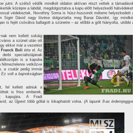
be jutni. A szélső védők mindkét oldalon aktívan részt vettek a támadáso
tekerték középre a labdát, megdolgoztatva a kapu előtt helyezkedő hátvédeket
kossal védekeztek, Novothny Soma is húsz-huszonöt méterre helyezkedett 
ben Sigér Dávid nagy lövése dolgoztatta meg Banai Dávidot, így mindké
 is fejét csóválva ballagott a szünetre – az előbbi a gólt hiányolta, utóbbi 
vnak nem kellett sokáig
ncváros a szünet után ott
hogy ekkor már a vezetést
t
Franck Boli
érte el. Az
 derbi specialistájának
alálkozóján is a kapuba
an félmeztelenre vetkőzve
n, a csatár pedig immár
Ez volt a bajnokságban
t, fel kellett adniuk a
ttek is friss emberek,
ek kapujára. A Fradi
id, az Újpest több góllal is kikaphatott volna.
(A lapunk 8-as érdemjeggye