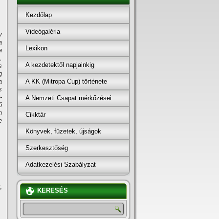
Kezdőlap
Videógaléria
y
a
Lexikon
a
,
A kezdetektől napjainkig
s
g
A KK (Mitropa Cup) története
a
s
-
A Nemzeti Csapat mérkőzései
ő
n
Cikktár
e
Könyvek, füzetek, újságok
Szerkesztőség
Adatkezelési Szabályzat
,
KERESÉS