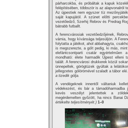
párharcokba, és próbáltak a kapuk közelé
felépítésében, többször is az alapvonalról 
Az újpestiek nem egyszer tíz mezőnyjáté
saját kapujától. A szünet előtti percek
vezetőedző, Szerhij Rebrov és Predrag Rogan
bátrabb futballt.
A ferencvárosiak vezetőedzőjének, Rebro
várnia, hogy kívánsága teljesüljön. A Fere
folytatta a játékot, ahol abbahagyta, csak
is megszerezte, a gólt pedig, ki más, min
elefántcsontparti csatár egyértelműen a
mondható: élete harmadik Újpest elleni t
talált. A ferencvárosi drukkerek közül sok
ünnepeltek, görögtüzek gyúltak a lelátóko
jellegzetes gólörömével szaladt a tábor elé.
a tizedik gólja.
A vendégeknek innentől váltaniuk kellet
védekezést, és bár a támadóharmadba jö
kevés veszélyt jelentettek a zöld
megérdemelten győzött, ha nincs Banai Dáv
értékelte teljesítményét.)
1–0