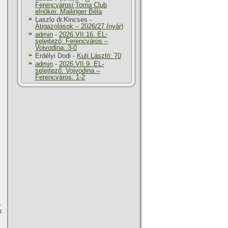
Ferencvárosi Torna Club
elnökei: Mailinger Béla
Laszlo dr.Kincses
-
Átigazolások – 2026/27 (nyár)
admin
-
2026.VII.16. EL-
selejtező: Ferencváros –
Vojvodina: 3-0
Erdélyi Dodi
-
Kuti László: 70
admin
-
2026.VII.9. EL-
selejtező: Vojvodina –
Ferencváros: 1-2
.
s