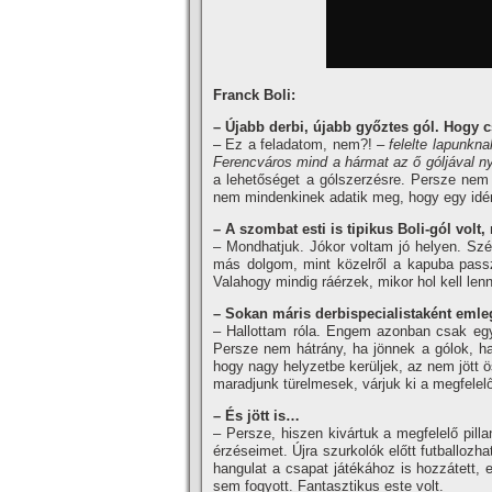
Franck Boli:
– Újabb derbi, újabb győztes gól. Hogy c
– Ez a feladatom, nem?!
– felelte lapunkn
Ferencváros mind a hármat az ő góljával n
a lehetőséget a gólszerzésre. Persze nem
nem mindenkinek adatik meg, hogy egy idén
– A szombat esti is tipikus Boli-gól volt
– Mondhatjuk. Jókor voltam jó helyen. Szé
más dolgom, mint közelről a kapuba passzo
Valahogy mindig ráérzek, mikor hol kell le
– Sokan máris derbispecialistaként emleg
– Hallottam róla. Engem azonban csak egy
Persze nem hátrány, ha jönnek a gólok, ha
hogy nagy helyzetbe kerüljek, az nem jött 
maradjunk türelmesek, várjuk ki a megfelelő 
– És jött is…
– Persze, hiszen kivártuk a megfelelő pill
érzéseimet. Újra szurkolók előtt futballozh
hangulat a csapat játékához is hozzátett, 
sem fogyott. Fantasztikus este volt.