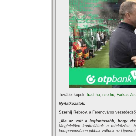
További képek:
fradi.hu
,
nso.hu
,
Farkas Zso
Nyilatkozatok:
Szerhij Rebrov,
a Ferencváros vezetőedzőj
„Ma az volt a legfontosabb, hogy viss
Megfelelően kontrolláltuk a mérkőzést, h
komponensében jobbak voltunk az Újpestné