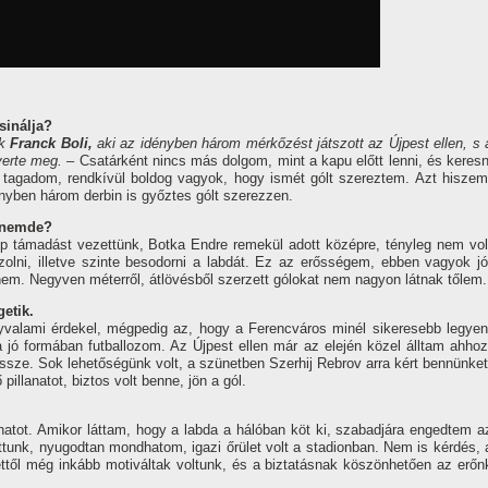
sinálja?
ak
Franck Boli,
aki az idényben három mérkőzést játszott az Újpest ellen, s 
yerte meg. –
Csatárként nincs más dolgom, mint a kapu előtt lenni, és keresn
 tagadom, rendkívül boldog vagyok, hogy ismét gólt szereztem. Azt hiszem
yben három derbin is győztes gólt szerezzen.
, nemde?
p támadást vezettünk, Botka Endre remekül adott középre, tényleg nem vol
lni, illetve szinte besodorni a labdát. Ez az erősségem, ebben vagyok jó
nnem. Negyven méterről, átlövésből szerzett gólokat nem nagyon látnak tőlem.
etik.
valami érdekel, mégpedig az, hogy a Ferencváros minél sikeresebb legyen
 jó formában futballozom. Az Újpest ellen már az elején közel álltam ahhoz
össze. Sok lehetőségünk volt, a szünetben Szerhij Rebrov arra kért bennünket
pillanatot, biztos volt benne, jön a gól.
anatot. Amikor láttam, hogy a labda a hálóban köt ki, szabadjára engedtem a
attunk, nyugodtan mondhatom, igazi őrület volt a stadionban. Nem is kérdés, 
ettől még inkább motiváltak voltunk, és a biztatásnak köszönhetően az erőn