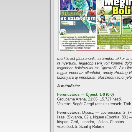
mérkőzést játszanánk, számukra akkor is ez
ra nyertünk, legutóbb sem volt könnyű dolg
legjobban felkészülni az Újpestből. Az Újp
fogjuk venni az ellenfelet, amely Predrag
bizonyára új impulzust, pluszmotivációt jel
A mérkőzés:
F
erencváros — Újpest: 1-0 (0-0)
Groupama Aréna, 21:05. 15.727 néző.
Vezette: Bogár Gergő (asszisztensek: Tóth I
Ferencváros:
Dibusz — Lovrencsics G. (Fr
Isael (Skvarka, 62.), Nguen (Csonka, 83.) —
kispad: Gróf, Leandro, Lódico, Csontos
vezetőedző: Szerhij Rebrov