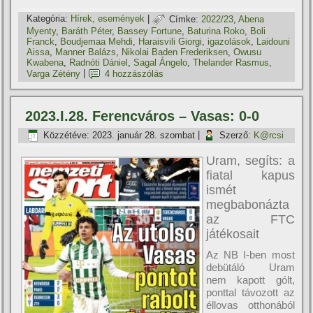
Kategória:
Hí­rek, események
|
Címke:
2022/23
,
Abena
Myenty
,
Baráth Péter
,
Bassey Fortune
,
Baturina Roko
,
Boli
Franck
,
Boudjemaa Mehdi
,
Haraisvili Giorgi
,
igazolások
,
Laidouni
Aissa
,
Manner Balázs
,
Nikolai Baden Frederiksen
,
Owusu
Kwabena
,
Radnóti Dániel
,
Sagal Ángelo
,
Thelander Rasmus
,
Varga Zétény
|
4 hozzászólás
2023.I.28. Ferencváros – Vasas: 0-0
Közzétéve:
2023. január 28. szombat
|
Szerző:
K@rcsi
Uram, segíts: a
fiatal kapus
ismét
megbabonázta
az FTC
játékosait
Az NB I-ben most
debütáló Uram
nem kapott gólt,
ponttal távozott az
éllovas otthonából