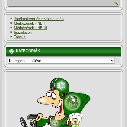
Játékoskeret és szakmai stáb
Mérkőzések - NB I
Mérkőzések - NB III
Igazolások
Tabella
KATEGÓRIÁK
KATEGÓRIÁK