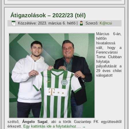
Átigazolások – 2022/23 (tél)
Közzétéve:
2023. március 6. hétfő
|
Szerző:
K@rcsi
Március 6-án,
hétfőn
hivatalossá
vált, hogy a
Ferencvárosi
Torna Clubban
folytatja
pályafutását a
29 éves chilei
válogatott
szélső,
Ángelo Sagal
, aki a török Gaziantep FK együttesétől
érkezett.
Egy kattintás ide a folytatáshoz....
→