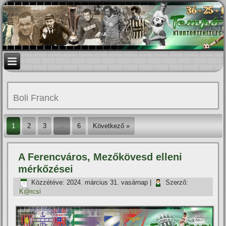
Boli Franck
1
2
3
…
6
Következő »
A Ferencváros, Mezőkövesd elleni
mérkőzései
Közzétéve:
2024. március 31. vasárnap
|
Szerző:
K@rcsi