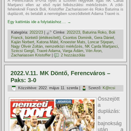
A Ferencváros 8–0-ra nyert a szlovén negyedik ligás NK Carda
Martjanci ellen az első nyári felkészülési mérkőzésén. A zöld-
fehéreknél Franck Boli, Kristoffer Zachariassen és Roko Baturina is
duplázott, és betalált a nemrégiben szerződtetett Adama Traoré is.
Egy kattintás ide a folytatáshoz....
→
Kategória:
2022/23
|
Címke:
2022/23
,
Baturina Roko
,
Boli
Franck
,
büntető (értékesí­tett)
,
Csontos Dominik
,
Gera Dániel
,
Kaján Norbert
,
Katona Máté
,
Knoester Mats
,
Loncar Stjepan
,
Nagy Olivér Zoltán
,
nemzetközi mérkőzés
,
NK Carda Martjanci
,
Szécsi Gergő
,
Traoré Adama
,
Varga Ádám
,
Vén Áron
,
Zachariassen Kristoffer
|
2 hozzászólás
2022.V.11. MK Döntő, Ferencváros –
Paks: 3-0
Közzétéve:
2022. május 11. szerda
|
Szerző:
K@rcsi
Összejött
a
duplázás:
a
bajnokság
után a