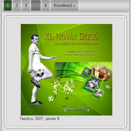
1
2
3
…
6
Következő »
Tapolca, 2027. január 9.