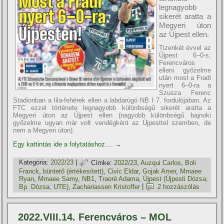
legnagyobb
sikerét aratta a
Megyeri úton
az Újpest ellen.
Tizenkét évvel az
Újpest 6–0-s,
Ferencváros
elleni győzelme
után most a Fradi
nyert 6–0-ra a
Szusza Ferenc
Stadionban a lila-fehérek ellen a labdarúgó NB I 7. fordulójában. Az
FTC ezzel története legnagyobb különbségű sikerét aratta a
Megyeri úton az Újpest ellen (nagyobb különbségű bajnoki
győzelme ugyan már volt vendégként az Újpesttel szemben, de
nem a Megyeri úton).
Egy kattintás ide a folytatáshoz....
→
Kategória:
2022/23
|
Címke:
2022/23
,
Auzqui Carlos
,
Boli
Franck
,
büntető (értékesí­tett)
,
Civic Eldar
,
Gojak Amer
,
Mmaee
Ryan
,
Mmaee Samy
,
NB1
,
Traoré Adama
,
Újpest (Újpesti Dózsa;
Bp. Dózsa; UTE)
,
Zachariassen Kristoffer
|
2 hozzászólás
2022.VIII.14. Ferencváros – MOL