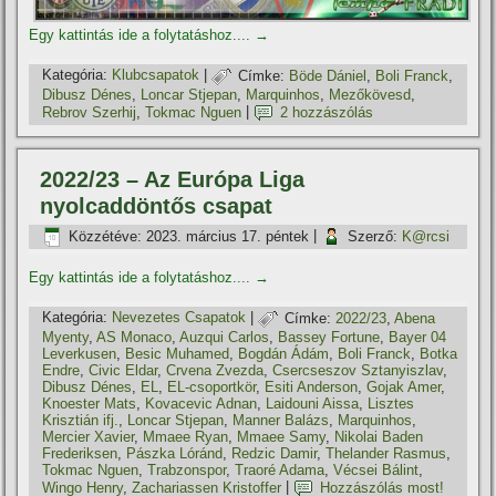
Egy kattintás ide a folytatáshoz....
→
Kategória:
Klubcsapatok
|
Címke:
Böde Dániel
,
Boli Franck
,
Dibusz Dénes
,
Loncar Stjepan
,
Marquinhos
,
Mezőkövesd
,
Rebrov Szerhij
,
Tokmac Nguen
|
2 hozzászólás
2022/23 – Az Európa Liga
nyolcaddöntős csapat
Közzétéve:
2023. március 17. péntek
|
Szerző:
K@rcsi
Egy kattintás ide a folytatáshoz....
→
Kategória:
Nevezetes Csapatok
|
Címke:
2022/23
,
Abena
Myenty
,
AS Monaco
,
Auzqui Carlos
,
Bassey Fortune
,
Bayer 04
Leverkusen
,
Besic Muhamed
,
Bogdán Ádám
,
Boli Franck
,
Botka
Endre
,
Civic Eldar
,
Crvena Zvezda
,
Csercseszov Sztanyiszlav
,
Dibusz Dénes
,
EL
,
EL-csoportkör
,
Esiti Anderson
,
Gojak Amer
,
Knoester Mats
,
Kovacevic Adnan
,
Laidouni Aissa
,
Lisztes
Krisztián ifj.
,
Loncar Stjepan
,
Manner Balázs
,
Marquinhos
,
Mercier Xavier
,
Mmaee Ryan
,
Mmaee Samy
,
Nikolai Baden
Frederiksen
,
Pászka Lóránd
,
Redzic Damir
,
Thelander Rasmus
,
Tokmac Nguen
,
Trabzonspor
,
Traoré Adama
,
Vécsei Bálint
,
Wingo Henry
,
Zachariassen Kristoffer
|
Hozzászólás most!