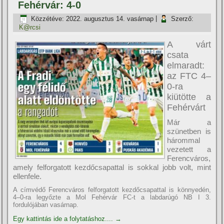
Fehérvár: 4-0
Közzétéve:
2022. augusztus 14. vasárnap
|
Szerző:
K@rcsi
A várt
csata
elmaradt:
az FTC 4–
0-ra
kiütötte a
Fehérvárt
Már a
szünetben is
hárommal
vezetett a
Ferencváros,
amely felforgatott kezdőcsapattal is sokkal jobb volt, mint
ellenfele.
A címvédő Ferencváros felforgatott kezdőcsapattal is könnyedén,
4–0-ra legyőzte a Mol Fehérvár FC-t a labdarúgó NB I 3.
fordulójában vasárnap.
Egy kattintás ide a folytatáshoz....
→