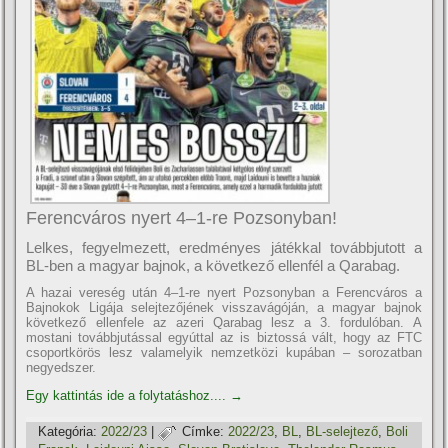
Ferencváros nyert 4–1-re Pozsonyban!
Lelkes, fegyelmezett, eredményes játékkal továbbjutott a
BL-ben a magyar bajnok, a következő ellenfél a Qarabag.
A hazai vereség után 4–1-re nyert Pozsonyban a Ferencváros a
Bajnokok Ligája selejtezőjének visszavágóján, a magyar bajnok
következő ellenfele az azeri Qarabag lesz a 3. fordulóban. A
mostani továbbjutással egyúttal az is biztossá vált, hogy az FTC
csoportkörös lesz valamelyik nemzetközi kupában – sorozatban
negyedszer.
Egy kattintás ide a folytatáshoz....
→
Kategória:
2022/23
|
Címke:
2022/23
,
BL
,
BL-selejtező
,
Boli