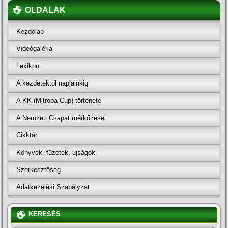
OLDALAK
Kezdőlap
Videógaléria
Lexikon
A kezdetektől napjainkig
A KK (Mitropa Cup) története
A Nemzeti Csapat mérkőzései
Cikktár
Könyvek, füzetek, újságok
Szerkesztőség
Adatkezelési Szabályzat
KERESÉS