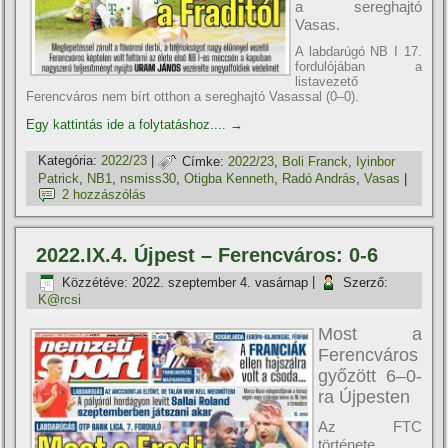
a sereghajtó
Vasas.
A labdarúgó NB I 17.
fordulójában a
listavezető
Ferencváros nem bírt otthon a sereghajtó Vasassal (0–0).
Egy kattintás ide a folytatáshoz....
→
Kategória:
2022/23
|
Címke:
2022/23
,
Boli Franck
,
Iyinbor
Patrick
,
NB1
,
nsmiss30
,
Otigba Kenneth
,
Radó András
,
Vasas
|
2 hozzászólás
2022.IX.4. Újpest – Ferencváros: 0-6
Közzétéve:
2022. szeptember 4. vasárnap
|
Szerző:
K@rcsi
Most a
Ferencváros
győzött 6–0-
ra Újpesten
Az FTC
története