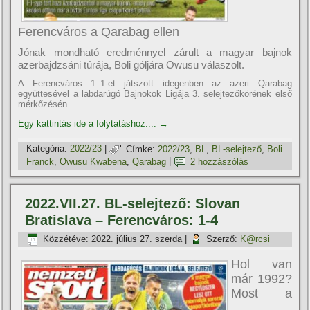
Ferencváros a Qarabag ellen
Jónak mondható eredménnyel zárult a magyar bajnok
azerbajdzsáni túrája, Boli góljára Owusu válaszolt.
A Ferencváros 1–1-et játszott idegenben az azeri Qarabag
együttesével a labdarúgó Bajnokok Ligája 3. selejtezőkörének első
mérkőzésén.
Egy kattintás ide a folytatáshoz....
→
Kategória:
2022/23
|
Címke:
2022/23
,
BL
,
BL-selejtező
,
Boli
Franck
,
Owusu Kwabena
,
Qarabag
|
2 hozzászólás
2022.VII.27. BL-selejtező: Slovan
Bratislava – Ferencváros: 1-4
Közzétéve:
2022. július 27. szerda
|
Szerző:
K@rcsi
Hol van
már 1992?
Most a