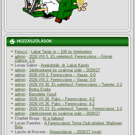
HOZZÁSZÓLÁSOK
Felucci
-
Lakat Tanár úr – 100 év történelem
admin
-
2026.VIII.5. EL-selejtező: Ferencváros – Górnik
Zabrze: 1-0
Lovas Gábor
-
Anekdoták: dr. Lakat Károly
admin
-
Játékoskeret és szakmai stáb – 2026/27
admin
-
2026.VIII.2. Ferencváros – Vasas: 0-0
admin
-
2026.VIII.2. Ferencváros – Vasas: 0-0
admin
-
2026.VII.30. EL-selejtező: Ferencváros – Twente: 2-2
admin
-
Botka Endre
admin
-
Bamidele Yusuf
admin
-
2026.VII.26. Paks – Ferencváros: 4-2
admin
-
2026.VII.26. Paks – Ferencváros: 4-2
admin
-
2026.VII.23. EL-selejtező: Twente – Ferencváros: 1-2
admin
-
Játékoskeret és szakmai stáb – 2026/27
Charbel Bouja
-
Itt a háboru!
Lucas Fuentes
-
A Ferencvárosi Torna Club elnökei: Mailinger
Béla
Laszlo dr.Kincses
-
Átigazolások – 2026/27 (nyár)