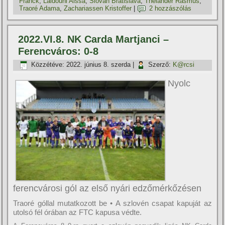
Franck
,
Laidouni Aissa
,
Slovan Bratislava
,
Thelander Rasmus
,
Traoré Adama
,
Zachariassen Kristoffer
|
2 hozzászólás
2022.VI.8. NK Carda Martjanci –
Ferencváros: 0-8
Közzétéve:
2022. június 8. szerda
|
Szerző:
K@rcsi
Nyolc
ferencvárosi gól az első nyári edzőmérkőzésen
Traoré góllal mutatkozott be • A szlovén csapat kapuját az
utolsó fél órában az FTC kapusa védte.