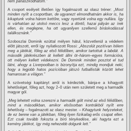
nem panaszkodhatom.”
A csoport esélyeit illetően így fogalmazott az olasz tréner:
„Most
minden nyílt a csoportban, de ugyanezt elmondhatnám akkor is, ha
kikaptunk volna három kettőre, vagy nyertünk volna egy nullára. Így
is várhatóan az utolsó meccs lesz a döntő, hazai pályán az írek
ellen, és meglepne, ha ott ugyanilyen szellemű bíráskodással
találkoznánk.”
Szoboszlai Dominik ezúttal mélyen hátul, közvetlenül a védelem
előtt játszott, erről így nyilatkozott Rossi:
„Abszolút pozitívan ítélem
meg a játékát, főleg az első félidőben, amikor tartottuk a labdát. A
második játékrészben át kellett állni öt–három–egyes formációra,
ott mélyen kellett védekezni. De Dominik minden posztot el tud
látni, ahogy a Liverpoolban is bizonyítja ezt, mindig mondjuk neki,
hogy a legjobb hatos pozícióban játszó futballisták között lehet
hamarosan a világon.”
A szövetségi kapitányt arról is kérdezték, bánja-e a kihagyott
lehetőséget, főleg azt, hogy 2–0 után nem született meg a harmadik
magyar gól.
„Meg lehetett volna szerezni a harmadik gólt mind az első félidőben,
mind a másodikban, amikor elsősorban kontrákból nyílt erre
lehetőség
– fogalmazott az olasz mester.
– Kihagytunk helyzeteket,
de ez benne van a játékban, főleg ilyen fizikailag erős csapat ellen.
Ezt csak tovább fokozta a bíró ténykedése, aki hagyta ezt a
kemény játékot, így még nehezebb dolgunk lett.”