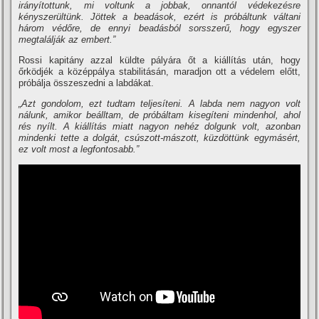
irányítottunk, mi voltunk a jobbak, onnantól védekezésre
kényszerültünk. Jöttek a beadások, ezért is próbáltunk váltani
három védőre, de ennyi beadásból sorsszerű, hogy egyszer
megtalálják az embert.”
Rossi kapitány azzal küldte pályára őt a kiállítás után, hogy
őrködjék a középpálya stabilitásán, maradjon ott a védelem előtt,
próbálja összeszedni a labdákat.
„Azt gondolom, ezt tudtam teljesíteni. A labda nem nagyon volt
nálunk, amikor beálltam, de próbáltam kisegíteni mindenhol, ahol
rés nyílt. A kiállítás miatt nagyon nehéz dolgunk volt, azonban
mindenki tette a dolgát, csúszott-mászott, küzdöttünk egymásért,
ez volt most a legfontosabb.”