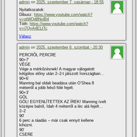
admin
on
2025. szeptember 7. vasárnap - 18:55
Nyilatkozatok:
Dibusz:
https://www.youtube.com/watch?
v=otWQd8NvlB4
Tóth:
https://www.youtube.com/watch?
v=i7QyA4ELtTc
Válasz
admin
on
2025. szeptember 6. szombat - 20:30
PERCRŐL PERCRE
90+7′
VÉGE
Vége a mérkőzésnek! A magyar válogatott
kétgólos előny után 2–2-t játszott Írországban…
90+6′
Manning bal oldali beadása után O’Shea 8
méterről a jobb felső fölé fejelt.
90+3′
GÓL
GÓL! EGYENLÍTETTEK AZ ÍREK! Manning ívelt
középre balról, Idah 4 méterről a léc alá fejelt…
2–2
90′
6 perc a ráadás – már csak ennyit kellene
kihúzni.
90′
CSERE