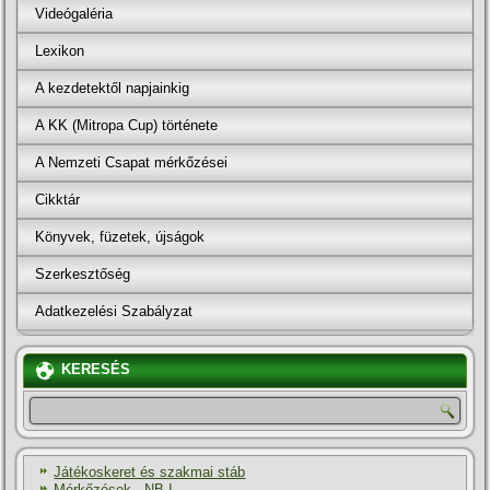
Videógaléria
Lexikon
A kezdetektől napjainkig
A KK (Mitropa Cup) története
A Nemzeti Csapat mérkőzései
Cikktár
Könyvek, füzetek, újságok
Szerkesztőség
Adatkezelési Szabályzat
KERESÉS
Játékoskeret és szakmai stáb
Mérkőzések - NB I