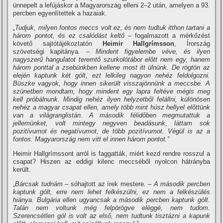
ünnepelt a lefújáskor a Magyarország elleni 2–2 után, amelyen a 93.
percben egyenlítettek a hazaiak.
„Tudjuk, milyen fontos meccs volt ez, és nem tudtuk itthon tartani a
három pontot, és ez csalódást keltő –
fogalmazott a mérkőzést
követő sajtótájékoztatón
Heimir Hallgrímsson
, Írország
szövetségi kapitánya
. – Mindent figyelembe véve, és ilyen
nagyszerű hangulatot teremtő szurkolótábor előtt nem egy, hanem
három ponttal a zsebünkben kellene most itt ülnünk. De rögtön az
elején kaptunk két gólt, ezt lelkileg nagyon nehéz feldolgozni.
Büszke vagyok, hogy innen sikerült visszajönnünk a meccsbe. A
szünetben mondtam, hogy mindent egy lapra feltéve mégis meg
kell próbálnunk. Mindig nehéz ilyen helyzetből felállni, különösen
nehéz a magyar csapat ellen, amely több mint húsz hellyel előttünk
van a világranglistán. A második félidőben megmutattuk a
jellemünket, volt mintegy negyven beadásunk, láttam sok
pozitívumot és negatívumot, de több pozitívumot. Végül is az a
fontos: Magyarország nem vitt el innen három pontot.”
Heimir Hallgrímssont arról is faggatták, miért kezd rendre rosszul a
csapat? Hiszen az eddigi kilenc meccséből nyolcon hátrányba
került.
„
Bárcsak tudnám –
sóhajtott az írek mestere
. – A második percben
kaptunk gólt, erre nem lehet felkészülni, ez nem a felkészülés
hiánya. Bulgária ellen ugyancsak a második percben kaptunk gólt.
Talán nem voltunk még felpörögve eléggé, nem tudom.
Szerencsétlen gól is volt az első, nem tudtunk tisztázni a kapunk