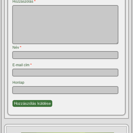
Hozzászólás
*
Név
*
E-mail cím
*
Honlap