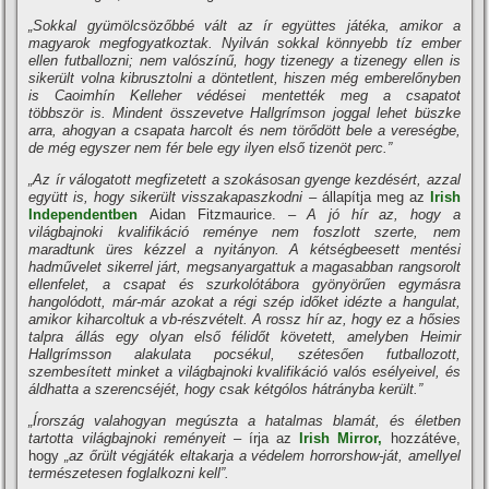
„Sokkal gyümölcsözőbbé vált az ír együttes játéka, amikor a
magyarok megfogyatkoztak. Nyilván sokkal könnyebb tíz ember
ellen futballozni; nem valószínű, hogy tizenegy a tizenegy ellen is
sikerült volna kibrusztolni a döntetlent, hiszen még emberelőnyben
is Caoimhín Kelleher védései mentették meg a csapatot
többször is. Mindent összevetve Hallgrímson joggal lehet büszke
arra, ahogyan a csapata harcolt és nem törődött bele a vereségbe,
de még egyszer nem fér bele egy ilyen első tizenöt perc.”
„Az ír válogatott megfizetett a szokásosan gyenge kezdésért, azzal
együtt is, hogy sikerült visszakapaszkodni –
állapítja meg az
Irish
Independentben
Aidan Fitzmaurice.
– A jó hír az, hogy a
világbajnoki kvalifikáció reménye nem foszlott szerte, nem
maradtunk üres kézzel a nyitányon. A kétségbeesett mentési
hadművelet sikerrel járt, megsanyargattuk a magasabban rangsorolt
ellenfelet, a csapat és szurkolótábora gyönyörűen egymásra
hangolódott, már-már azokat a régi szép időket idézte a hangulat,
amikor kiharcoltuk a vb-részvételt. A rossz hír az, hogy ez a hősies
talpra állás egy olyan első félidőt követett, amelyben Heimir
Hallgrímsson alakulata pocsékul, szétesően futballozott,
szembesített minket a világbajnoki kvalifikáció valós esélyeivel, és
áldhatta a szerencséjét, hogy csak kétgólos hátrányba került.”
„Írország valahogyan megúszta a hatalmas blamát, és életben
tartotta világbajnoki reményeit –
írja az
Irish Mirror,
hozzátéve,
hogy
„az őrült végjáték eltakarja a védelem horrorshow-ját, amellyel
természetesen foglalkozni kell”.