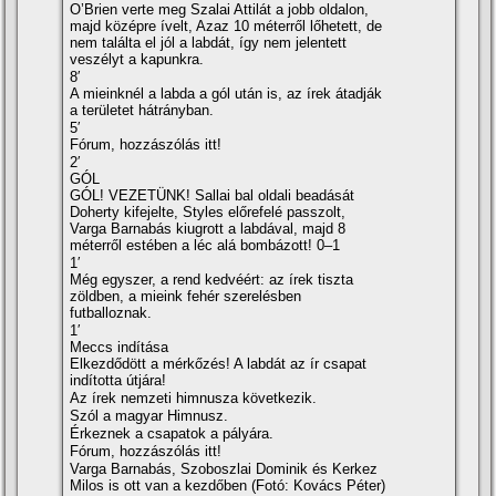
O’Brien verte meg Szalai Attilát a jobb oldalon,
majd középre ívelt, Azaz 10 méterről lőhetett, de
nem találta el jól a labdát, így nem jelentett
veszélyt a kapunkra.
8′
A mieinknél a labda a gól után is, az írek átadják
a területet hátrányban.
5′
Fórum, hozzászólás itt!
2′
GÓL
GÓL! VEZETÜNK! Sallai bal oldali beadását
Doherty kifejelte, Styles előrefelé passzolt,
Varga Barnabás kiugrott a labdával, majd 8
méterről estében a léc alá bombázott! 0–1
1′
Még egyszer, a rend kedvéért: az írek tiszta
zöldben, a mieink fehér szerelésben
futballoznak.
1′
Meccs indítása
Elkezdődött a mérkőzés! A labdát az ír csapat
indította útjára!
Az írek nemzeti himnusza következik.
Szól a magyar Himnusz.
Érkeznek a csapatok a pályára.
Fórum, hozzászólás itt!
Varga Barnabás, Szoboszlai Dominik és Kerkez
Milos is ott van a kezdőben (Fotó: Kovács Péter)