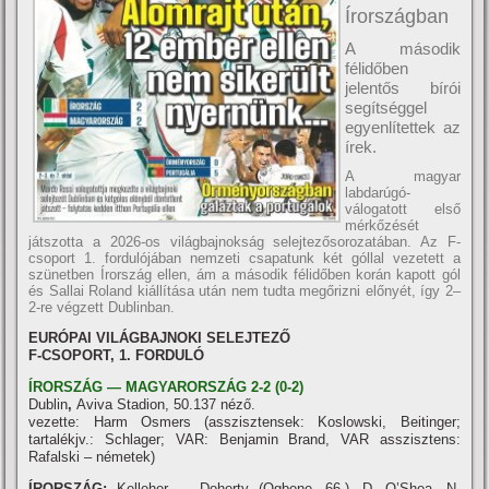
Írországban
A második
félidőben
jelentős bírói
segítséggel
egyenlítettek az
írek.
A magyar
labdarúgó-
válogatott első
mérkőzését
játszotta a 2026-os világbajnokság selejtezősorozatában. Az F-
csoport 1. fordulójában nemzeti csapatunk két góllal vezetett a
szünetben Írország ellen, ám a második félidőben korán kapott gól
és Sallai Roland kiállítása után nem tudta megőrizni előnyét, így 2–
2-re végzett Dublinban.
EURÓPAI VILÁGBAJNOKI SELEJTEZŐ
F-CSOPORT, 1. FORDULÓ
ÍRORSZÁG — MAGYARORSZÁG 2-2 (0-2)
Dublin
,
Aviva Stadion, 50.137 néző.
vezette: Harm Osmers (asszisztensek: Koslowski, Beitinger;
tartalékjv.: Schlager; VAR: Benjamin Brand, VAR asszisztens:
Rafalski – németek)
ÍRORSZÁG:
Kelleher — Doherty (Ogbene, 66.), D. O’Shea, N.