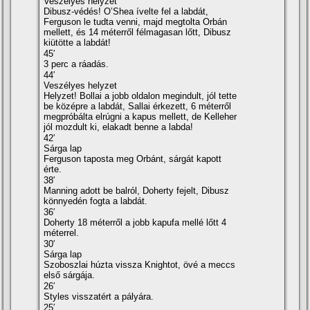
Veszélyes helyzet
Dibusz-védés! O’Shea ívelte fel a labdát,
Ferguson le tudta venni, majd megtolta Orbán
mellett, és 14 méterről félmagasan lőtt, Dibusz
kiütötte a labdát!
45′
3 perc a ráadás.
44′
Veszélyes helyzet
Helyzet! Bollai a jobb oldalon megindult, jól tette
be középre a labdát, Sallai érkezett, 6 méterről
megpróbálta elrúgni a kapus mellett, de Kelleher
jól mozdult ki, elakadt benne a labda!
42′
Sárga lap
Ferguson taposta meg Orbánt, sárgát kapott
érte.
38′
Manning adott be balról, Doherty fejelt, Dibusz
könnyedén fogta a labdát.
36′
Doherty 18 méterről a jobb kapufa mellé lőtt 4
méterrel.
30′
Sárga lap
Szoboszlai húzta vissza Knightot, övé a meccs
első sárgája.
26′
Styles visszatért a pályára.
25′