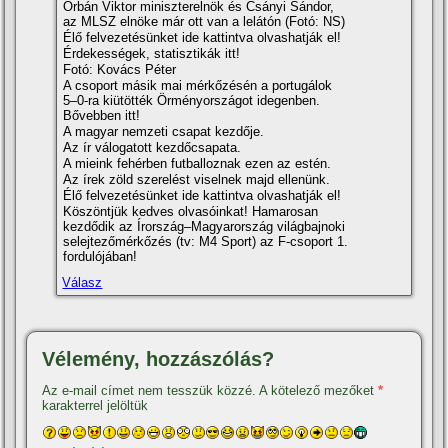
Orbán Viktor miniszterelnök és Csányi Sándor,
az MLSZ elnöke már ott van a lelátón (Fotó: NS)
Élő felvezetésünket ide kattintva olvashatják el!
Érdekességek, statisztikák itt!
Fotó: Kovács Péter
A csoport másik mai mérkőzésén a portugálok
5–0-ra kiütötték Örményországot idegenben.
Bővebben itt!
A magyar nemzeti csapat kezdője.
Az ír válogatott kezdőcsapata.
A mieink fehérben futballoznak ezen az estén.
Az írek zöld szerelést viselnek majd ellenünk.
Élő felvezetésünket ide kattintva olvashatják el!
Köszöntjük kedves olvasóinkat! Hamarosan
kezdődik az Írország–Magyarország világbajnoki
selejtezőmérkőzés (tv: M4 Sport) az F-csoport 1.
fordulójában!
Válasz
Vélemény, hozzászólás?
Az e-mail címet nem tesszük közzé.
A kötelező mezőket
*
karakterrel jelöltük