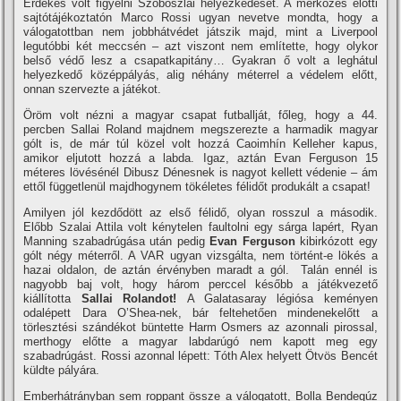
Érdekes volt figyelni Szoboszlai helyezkedését. A mérkőzés előtti
sajtótájékoztatón Marco Rossi ugyan nevetve mondta, hogy a
válogatottban nem jobbhátvédet játszik majd, mint a Liverpool
legutóbbi két meccsén – azt viszont nem említette, hogy olykor
belső védő lesz a csapatkapitány… Gyakran ő volt a leghátul
helyezkedő középpályás, alig néhány méterrel a védelem előtt,
onnan szervezte a játékot.
Öröm volt nézni a magyar csapat futballját, főleg, hogy a 44.
percben Sallai Roland majdnem megszerezte a harmadik magyar
gólt is, de már túl közel volt hozzá Caoimhín Kelleher kapus,
amikor eljutott hozzá a labda. Igaz, aztán Evan Ferguson 15
méteres lövésénél Dibusz Dénesnek is nagyot kellett védenie – ám
ettől függetlenül majdhogynem tökéletes félidőt produkált a csapat!
Amilyen jól kezdődött az első félidő, olyan rosszul a második.
Előbb Szalai Attila volt kénytelen faultolni egy sárga lapért, Ryan
Manning szabadrúgása után pedig
Evan Ferguson
kibirkózott egy
gólt négy méterről. A VAR ugyan vizsgálta, nem történt-e lökés a
hazai oldalon, de aztán érvényben maradt a gól. Talán ennél is
nagyobb baj volt, hogy három perccel később a játékvezető
kiállította
Sallai
Rolandot!
A Galatasaray légiósa keményen
odalépett Dara O’Shea-nek, bár feltehetően mindenekelőtt a
törlesztési szándékot büntette Harm Osmers az azonnali pirossal,
merthogy előtte a magyar labdarúgó nem kapott meg egy
szabadrúgást. Rossi azonnal lépett: Tóth Alex helyett Ötvös Bencét
küldte pályára.
Emberhátrányban sem roppant össze a válogatott, Bolla Bendegúz