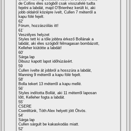
de Collins éles szögből csak visszafelé tudta
fejelni a labdát, majd O’Brienhez került ki, aki
jobb oldalról középre ívelt, Cullen 7 méterről a
kapu fölé fejelt.
62′
Fórum, hozzászólás itt!
61′
Veszélyes helyzet
Styles tett ki a tőle jobbra érkező Bollának a
labdát, aki éles szögből félmagasan bombázott,
Kelleher kiütötte a labdát!
60′
Sárga lap
Dibusz kapott lapot időhúzásért.
59
Cullen ívelte át jobbról a hosszúra a labdát,
Manning 9 méterről a kapu fölé fejelt.
58′
Bolla tekert 13 méterről a kapu mellé.
56′
Styles indította Bollát, aki 11 méterről laposan
lőtt, Kelleher fogta a labdát.
55′
CSERE
Cseréltünk, Tóth Alex helyett jött Ötvös.
54′
Sárga lap
Cullen sárgult be kakaskodás miatt.
52′