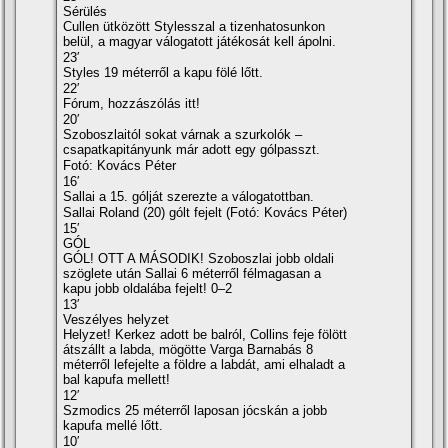
Sérülés
Cullen ütközött Stylesszal a tizenhatosunkon
belül, a magyar válogatott játékosát kell ápolni.
23′
Styles 19 méterről a kapu fölé lőtt.
22′
Fórum, hozzászólás itt!
20′
Szoboszlaitól sokat várnak a szurkolók –
csapatkapitányunk már adott egy gólpasszt.
Fotó: Kovács Péter
16′
Sallai a 15. gólját szerezte a válogatottban.
Sallai Roland (20) gólt fejelt (Fotó: Kovács Péter)
15′
GÓL
GÓL! OTT A MÁSODIK! Szoboszlai jobb oldali
szöglete után Sallai 6 méterről félmagasan a
kapu jobb oldalába fejelt! 0–2
13′
Veszélyes helyzet
Helyzet! Kerkez adott be balról, Collins feje fölött
átszállt a labda, mögötte Varga Barnabás 8
méterről lefejelte a földre a labdát, ami elhaladt a
bal kapufa mellett!
12′
Szmodics 25 méterről laposan jócskán a jobb
kapufa mellé lőtt.
10′