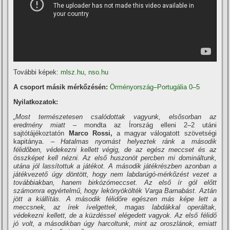
További képek:
mlsz.hu
,
nso.hu
A csoport másik mérkőzésén:
Örményország–Portugália 0–5
Nyilatkozatok:
„Most természetesen csalódottak vagyunk, elsősorban az
eredmény miatt
– mondta az Írország elleni 2–2 utáni
sajtótájékoztatón
Marco Rossi,
a magyar válogatott szövetségi
kapitánya.
– Hatalmas nyomást helyeztek ránk a második
félidőben, védekezni kellett végig, de az egész meccset és az
összképet kell nézni. Az első huszonöt percben mi domináltunk,
utána jól lassítottuk a játékot. A második játékrészben azonban a
játékvezető úgy döntött, hogy nem labdarúgó-mérkőzést vezet a
továbbiakban, hanem birkózómeccset. Az első ír gól előtt
számomra egyértelmű, hogy lekönyökölték Varga Barnabást. Aztán
jött a kiállítás. A második félidőre egészen más képe lett a
meccsnek, az írek ívelgettek, magas labdákkal operáltak,
védekezni kellett, de a küzdéssel elégedett vagyok. Az első félidő
jó volt, a másodikban úgy harcoltunk, mint az oroszlánok, emiatt