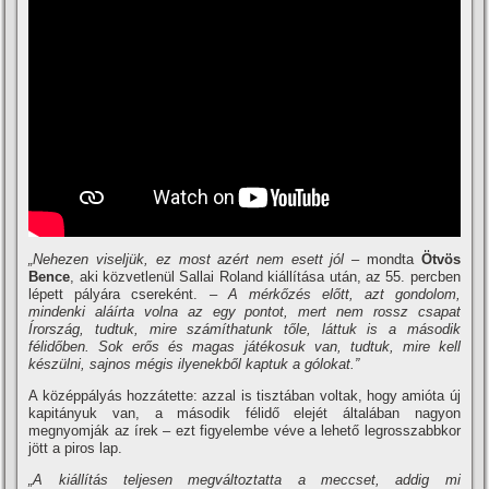
„Nehezen viseljük, ez most azért nem esett jól –
mondta
Ötvös
Bence
, aki közvetlenül Sallai Roland kiállítása után, az 55. percben
lépett pályára csereként.
– A mérkőzés előtt, azt gondolom,
mindenki aláírta volna az egy pontot, mert nem rossz csapat
Írország, tudtuk, mire számíthatunk tőle, láttuk is a második
félidőben. Sok erős és magas játékosuk van, tudtuk, mire kell
készülni, sajnos mégis ilyenekből kaptuk a gólokat.”
A középpályás hozzátette: azzal is tisztában voltak, hogy amióta új
kapitányuk van, a második félidő elejét általában nagyon
megnyomják az írek – ezt figyelembe véve a lehető legrosszabbkor
jött a piros lap.
„A kiállítás teljesen megváltoztatta a meccset, addig mi