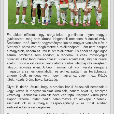
És akkor előkerült egy sárga-fekete gumilabda. Ilyen magyar
gyülekezést még nem láttunk idegenbeli meccsen. A dublini Aviva
Stadionba tartó, immár hagyományos közös magyar vonulás előtt a
Slattery’s bárba volt meghirdetve a találkozópont – ám nem csupán
a magyarok, hanem az írek is ott találkoztak. És ebből az égvilágon
semmi probléma sem adódott, a rendőrök is csak mosolyogva
figyelték a két tábor barátkozását, vidám együttlétét, alig pár órával
azelőtt, hogy a két ország válogatottja fontos világbajnoki selejtezőt
játszott egymás ellen. A kép már-már idilli volt: valaki elrúgta a
magasba a színes gumilabdát, és akihez pattant, az továbbrúgta,
amerre látott, mindegy volt, hogy magyarhoz vagy írhez. Közös
játék, közös öröm, béke, barátság.
Olyat is ritkán látunk, hogy a stadion körüli árusoknál nemcsak ír
vagy közös ír–magyar sálakat kínálnak, hanem olyat is, amelyen
kizárólag Szoboszlai Dominik neve van rajta. Nagyban kiírva piros
alapon fehérrel, oldalt pedig belehímezve az arcképe. Szeretik,
elismerik ők is a magyar csapatkapitányt – és most egyben
kedveskedtek a vendégeknek.