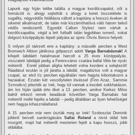
Lapunk egy híján telibe találta a magyar kezdőcsapatot, sőt a
formációt is: ahogy sejtettük s ahogy a keret összetétele is
sugallta, négyvédős felállásra váltott a kapitány a hosszú éveken át
sikerrel alkalmazott, de talán már kiszámíthatóvá váló három belső
védős rendszerről. Egyedül Callum Stylest nem vártuk a
kezdőcsapatba, végül a brit futballt talán legjobban ismerő, sokat
dolgozó középpályás lépett pályára az újonc Ötvös Bence helyett.
S milyen jól ráérzett erre a kapitány: a második percben a West
Bromwich Albion játékosa gólpasszt adott
Varga Barnabásnak!
A
kifejelt labdáért hatalmasat harcolt a 25 éves középpályás,
visszatett labdáját pedig a Ferencváros csatára ballal lőtte be nyolc
méterről. Ennél jobban aligha lehetett volna kezdeni a selejtezőt!
Ráadásul ezután is jól járatta a labdát, magabiztos volt a magyar
csapat, az első tíz percben egyáltalán nem hagyta kibontakozni a
hazaiakat. Ezután két veszélytelen lövéssel (Finn Azaz, Sammie
Szmodics) jelezték az írek, hogy túl vannak a kezdeti sokkhatáson,
ám kis híján újabb érte őket a 13. percben, amikor Kerkez Milos
balról érkező remek beadását követően Varga Barnabás hat
méterről mellé fejelte a labdát – pedig általában az ilyen lehetőséget
nem hagyja kihasználatlanul.
A 15. percben már nem úszták meg az írek! Szoboszlai Dominik
jobbról beívelt sarokrúgására
Sallai Roland
a rövid oldal felé
mozgott, majd hat méterről mesterien fejelt a kapu hosszú, jobb
oldalába.