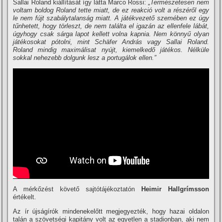
Sallai Roland kiállítását így látta Marco Rossi:
„Természetesen nem
voltam boldog Roland tette miatt, de ez reakció volt a részéről egy
le nem fújt szabálytalanság miatt. A játékvezető szemében ez úgy
tűnhetett, hogy törleszt, de nem találta el igazán az ellenfele lábát,
úgyhogy csak sárga lapot kellett volna kapnia. Nem könnyű olyan
játékosokat pótolni, mint Schäfer András vagy Sallai Roland.
Roland mindig maximálisat nyújt, kiemelkedő játékos. Nélküle
sokkal nehezebb dolgunk lesz a portugálok ellen.”
A mérkőzést követő sajtótájékoztatón
Heimir Hallgrímsson
értékelt.
Az ír újságírók mindenekelőtt megjegyezték, hogy hazai oldalon
talán a szövetségi kapitány volt az egyetlen a stadionban, aki nem