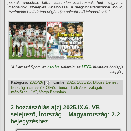
pocsék produkció láttán lehetetlen küldetésnek tűnt, vagyis a
világbajnoki szereplés kiharcolása, a megpróbáltatásokkal induló,
érzelmekkel teli dráma végén újra teljesíthető feladattá vált.”
(A Nemzeti Sport, az
nso.hu
, valamint az
UEFA
hivatalos honlapja
alapján)
Kategória:
2025/26
|
Címke:
2025
,
2025/26
,
Dibusz Dénes
,
Irország
,
nsmiss70
,
Ötvös Bence
,
Tóth Alex
,
válogatott
mérkőzés - "A"
,
Varga Barnabás
2 hozzászólás a(z) 2025.IX.6. VB-
selejtező, Írország – Magyarország: 2-2
bejegyzéshez