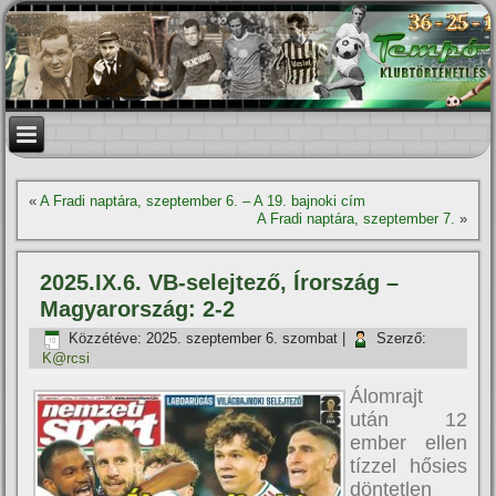
«
A Fradi naptára, szeptember 6. – A 19. bajnoki cí­m
A Fradi naptára, szeptember 7.
»
2025.IX.6. VB-selejtező, Írország –
Magyarország: 2-2
Közzétéve:
2025. szeptember 6. szombat
|
Szerző:
K@rcsi
Álomrajt
után 12
ember ellen
tízzel hősies
döntetlen