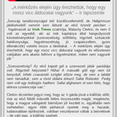
„A mérkőzés elején úgy érezhettük, hogy egy
rossz vicc áldozatai vagyunk” – ír lapszemle
„Írország tanúbizonyságot tett küzdőszelleméről, de Hallgrímson
játékelveiből semmit sem láttunk az első tizenöt percben –
fogalmazott az
Irish Times
szakírója, Malachy Clerkin, és nem ő
volt az egyedüli, aki az írek kapitánya által hangsúlyozott
követelményekkel (szervezettség, erőfölény, rögzített szituációk
hatékonysága, fegyelmezettség, jó csapatszellem, gyors
ellenakciók) vetette össze a látottakat.
– A mérkőzés elején úgy
érezhettük, hogy egy rossz vicc áldozatai vagyunk és előzetesen
valójában arra akarta felhívni a figyelmünket, miben nem vagyunk
jók.”
„Szervezettség? Az első kapott gól a szervezett játék paródiája
volt. Rögzített helyzetek? Hűha! A második gólt egy nem túl
bonyolult, kifelé csavarodó szöglet előzte meg, de sem a labdát
nem támadtuk, sem a rövid oldalra érkező Sallai Rolandot. Pedig
nem volt egy ördöngös haditerv. Sallai alighanem el sem hitte, hogy
ekkora szerencséje van.”
Clerkin dicsérően jegyzi meg, hogy az ír gárda jóval a kiállítás előtt,
már az első félidő második felére összeszedte magát, megérezte,
hogy a magyar válogatott bármilyen jól kezdett is, egyáltalán nem
verhetetlen: egyre több párharcot nyertek meg a hazaiak,
tudatosabban építkeztek, valóban veszélyessé váltak a beívelések
– de való igaz, a kiállítás segített.