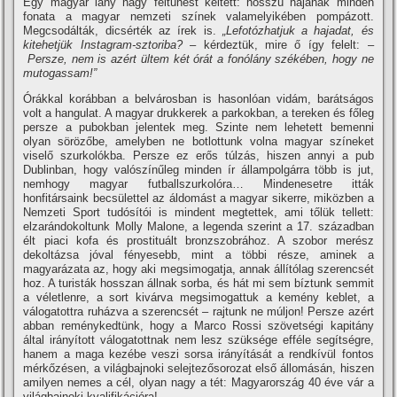
Egy magyar lány nagy feltűnést keltett: hosszú hajának minden
fonata a magyar nemzeti színek valamelyikében pompázott.
Megcsodálták, dicsérték az írek is.
„Lefotózhatjuk a hajadat, és
kitehetjük Instagram-sztoriba?
– kérdeztük, mire ő így felelt: –
Persze, nem is azért ültem két órát a fonólány székében, hogy ne
mutogassam!”
Órákkal korábban a belvárosban is hasonlóan vidám, barátságos
volt a hangulat. A magyar drukkerek a parkokban, a tereken és főleg
persze a pubokban jelentek meg. Szinte nem lehetett bemenni
olyan sörözőbe, amelyben ne botlottunk volna magyar színeket
viselő szurkolókba. Persze ez erős túlzás, hiszen annyi a pub
Dublinban, hogy valószínűleg minden ír állampolgárra több is jut,
nemhogy magyar futballszurkolóra… Mindenesetre itták
honfitársaink becsülettel az áldomást a magyar sikerre, miközben a
Nemzeti Sport tudósítói is mindent megtettek, ami tőlük tellett:
elzarándokoltunk Molly Malone, a legenda szerint a 17. században
élt piaci kofa és prostituált bronzszobrához. A szobor merész
dekoltázsa jóval fényesebb, mint a többi része, aminek a
magyarázata az, hogy aki megsimogatja, annak állítólag szerencsét
hoz. A turisták hosszan állnak sorba, és hát mi sem bíztunk semmit
a véletlenre, a sort kivárva megsimogattuk a kemény keblet, a
válogatottra ruházva a szerencsét – rajtunk ne múljon! Persze azért
abban reménykedtünk, hogy a Marco Rossi szövetségi kapitány
által irányított válogatottnak nem lesz szüksége efféle segítségre,
hanem a maga kezébe veszi sorsa irányítását a rendkívül fontos
mérkőzésen, a világbajnoki selejtezősorozat első állomásán, hiszen
amilyen nemes a cél, olyan nagy a tét: Magyarország 40 éve vár a
világbajnoki kvalifikációra!