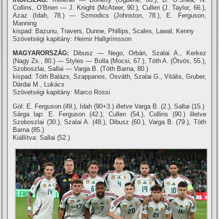
Collins, O’Brien — J. Knight (McAteer, 90.), Cullen (J. Taylor, 66.),
Azaz (Idah, 78.) — Szmodics (Johnston, 78.), E. Ferguson,
Manning
kispad: Bazunu, Travers, Dunne, Phillips, Scales, Lawal, Kenny
Szövetségi kapitány: Heimir Hallgrímsson
MAGYARORSZÁG:
Dibusz — Nego, Orbán, Szalai A., Kerkez
(Nagy Zs., 80.) — Styles — Bolla (Mocsi, 67.), Tóth A. (Ötvös, 55.),
Szoboszlai, Sallai — Varga B. (Tóth Barna, 80.)
kispad: Tóth Balázs, Szappanos, Osváth, Szalai G., Vitális, Gruber,
Dárdai M., Lukács
Szövetségi kapitány: Marco Rossi
Gól: E. Ferguson (49.), Idah (90+3.) illetve Varga B. (2.), Sallai (15.)
Sárga lap: E. Ferguson (42.), Cullen (54.), Collins (90.) illetve
Szoboszlai (30.), Szalai A. (48.), Dibusz (60.), Varga B. (79.), Tóth
Barna (85.)
Kiállítva: Sallai (52.)