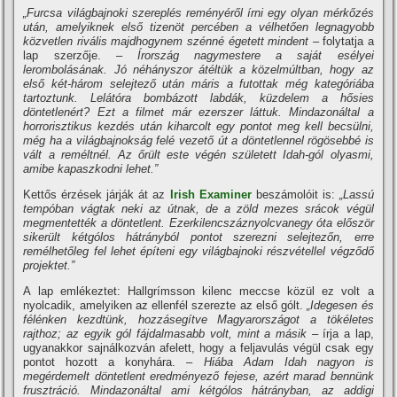
„Furcsa világbajnoki szereplés reményéről írni egy olyan mérkőzés
után, amelyiknek első tizenöt percében a vélhetően legnagyobb
közvetlen rivális majdhogynem szénné égetett mindent –
folytatja a
lap szerzője.
– Írország nagymestere a saját esélyei
lerombolásának. Jó néhányszor átéltük a közelmúltban, hogy az
első két-három selejtező után máris a futottak még kategóriába
tartoztunk. Lelátóra bombázott labdák, küzdelem a hősies
döntetlenért? Ezt a filmet már ezerszer láttuk. Mindazonáltal a
horrorisztikus kezdés után kiharcolt egy pontot meg kell becsülni,
még ha a világbajnokság felé vezető út a döntetlennel rögösebbé is
vált a reméltnél. Az őrült este végén született Idah-gól olyasmi,
amibe kapaszkodni lehet.”
Kettős érzések járják át az
Irish Examiner
beszámolóit is:
„Lassú
tempóban vágtak neki az útnak, de a zöld mezes srácok végül
megmentették a döntetlent. Ezerkilencszáznyolcvanegy óta először
sikerült kétgólos hátrányból pontot szerezni selejtezőn, erre
remélhetőleg fel lehet építeni egy világbajnoki részvétellel végződő
projektet.”
A lap emlékeztet: Hallgrímsson kilenc meccse közül ez volt a
nyolcadik, amelyiken az ellenfél szerezte az első gólt.
„Idegesen és
félénken kezdtünk, hozzásegítve Magyarországot a tökéletes
rajthoz; az egyik gól fájdalmasabb volt, mint a másik –
írja a lap,
ugyanakkor sajnálkozván afelett, hogy a feljavulás végül csak egy
pontot hozott a konyhára. –
Hiába Adam Idah nagyon is
megérdemelt döntetlent eredményező fejese, azért marad bennünk
frusztráció. Mindazonáltal ami kétgólos hátrányban, az addigi