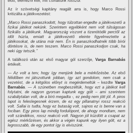
előtt, elemezni kell, mit csináltunk rosszul.”
Az ír szövetségi kapitány reagált arra is, hogy Marco Rossi
kritizálta a játékvezetést:
„Marco Rossi panaszkodott, hogy túlzottan engedte a játékvezető a
fizikai játékot nekünk. Szerintem egyébként nem volt túlságosan
fizikális a játékunk. Magyarország viszont a tizenötödik perctől az
időt húzta, emiatt a játékvezető eleinte figyelmeztette a
játékosokat, de utána már nem. Én is panaszkodhatnék több bírói
döntésre is, de nem teszem. Marco Rossi panaszkodjon csak, ha
neki úgy tetszik.”
A találkozó után az első magyar gól szerzője,
Varga Barnabás
értékelt.
— Az volt a terv, hogy így menjünk bele a mérkőzésbe. Az első
félidőben mi játszottunk jobban, így azt gondolom, nem csak a
vezetést, de a kétgólos előnyt is megérdemeltük –
kezdte
Varga
Barnabás
. —
A szünetben megbeszéltük, hogy ezt a játékot kell
folytatni, de nagyon gyorsan kaptunk egy gólt – ami szerintem
szabálytalan volt, de a bíró megadta -, ez pedig nem jött jól. A piros
lapot is feleslegesnek érzem, de ez egy pillanatnyi rossz reakció
volt. Sallai is tudta, hogy ez butaság volt, sajnos ez is benne van a
fociban. Egy piros lap mindig fordulópont, de ahogy mondtam, nem
volt szándékos, rossz reakció volt. Nagyon jól küzdött a csapat az
egész mérkőzésen, és akkor a végén kapunk egy ilyen gólt, ez a
legrosszabb, de egy pontot így is elviszünk.