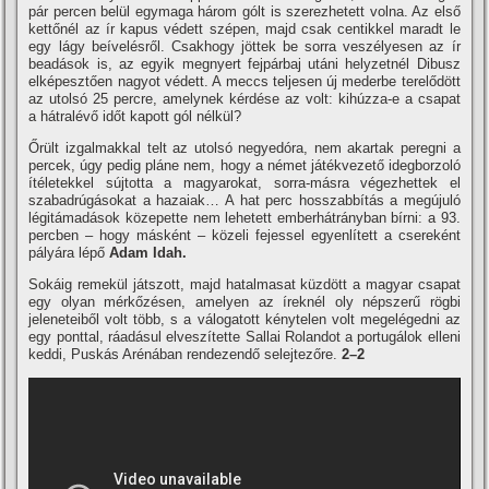
pár percen belül egymaga három gólt is szerezhetett volna. Az első
kettőnél az ír kapus védett szépen, majd csak centikkel maradt le
egy lágy beívelésről. Csakhogy jöttek be sorra veszélyesen az ír
beadások is, az egyik megnyert fejpárbaj utáni helyzetnél Dibusz
elképesztően nagyot védett. A meccs teljesen új mederbe terelődött
az utolsó 25 percre, amelynek kérdése az volt: kihúzza-e a csapat
a hátralévő időt kapott gól nélkül?
Őrült izgalmakkal telt az utolsó negyedóra, nem akartak peregni a
percek, úgy pedig pláne nem, hogy a német játékvezető idegborzoló
ítéletekkel sújtotta a magyarokat, sorra-másra végezhettek el
szabadrúgásokat a hazaiak… A hat perc hosszabbítás a megújuló
légitámadások közepette nem lehetett emberhátrányban bírni: a 93.
percben – hogy másként – közeli fejessel egyenlített a csereként
pályára lépő
Adam Idah.
Sokáig remekül játszott, majd hatalmasat küzdött a magyar csapat
egy olyan mérkőzésen, amelyen az íreknél oly népszerű rögbi
jeleneteiből volt több, s a válogatott kénytelen volt megelégedni az
egy ponttal, ráadásul elveszítette Sallai Rolandot a portugálok elleni
keddi, Puskás Arénában rendezendő selejtezőre.
2–2