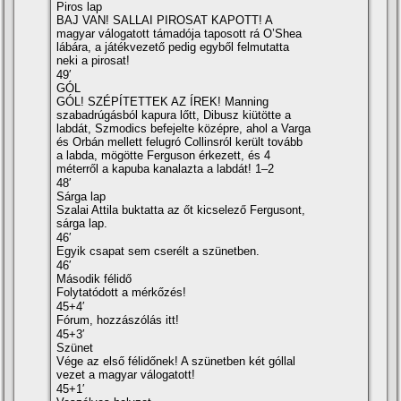
Piros lap
BAJ VAN! SALLAI PIROSAT KAPOTT! A
magyar válogatott támadója taposott rá O’Shea
lábára, a játékvezető pedig egyből felmutatta
neki a pirosat!
49′
GÓL
GÓL! SZÉPÍTETTEK AZ ÍREK! Manning
szabadrúgásból kapura lőtt, Dibusz kiütötte a
labdát, Szmodics befejelte középre, ahol a Varga
és Orbán mellett felugró Collinsról került tovább
a labda, mögötte Ferguson érkezett, és 4
méterről a kapuba kanalazta a labdát! 1–2
48′
Sárga lap
Szalai Attila buktatta az őt kicselező Fergusont,
sárga lap.
46′
Egyik csapat sem cserélt a szünetben.
46′
Második félidő
Folytatódott a mérkőzés!
45+4′
Fórum, hozzászólás itt!
45+3′
Szünet
Vége az első félidőnek! A szünetben két góllal
vezet a magyar válogatott!
45+1′