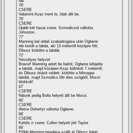
lap.
78′
CSERE
Valamint Azaz ment le, Idah állt be.
78′
CSERE
Újabb két hazai csere: Szmodicsot váltotta
Johnston.
77′
Manning bal oldali szabadrúgása után Ogbene
elé került a labda, aki 13 méterről középre lőtt,
Dibusz kiütötte a labdát.
72′
Veszélyes helyzet
Bravúr! Manning adott be balról, Ogbene lefejelte
a labdát, majd középen Azaz bólintott 7 méterről,
és Dibusz óriásit védett, kiütötte a félmagas
labdát, majd Szmodics lőtt éles szögből, Mocsi
blokkolt!
67′
CSERE
Nálunk pedig Bolla helyett állt be Mocsi.
66′
CSERE
Illetve Dohertyt váltotta Ogbene.
66′
CSERE
Kettős ír csere: Cullen helyett jött Taylor.
66′
Előbb Manning beadása szállt át Dibusz felett,