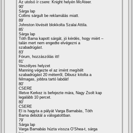
Az utolsó ír csere: Knight helyén McAteer.
90′
Sárga lap
Collins sárgult be reklamálás miatt.
89′
Johnston lövését blokkolta Szalai Attila.
85′
Sárga lap
Tóth Barna kapott sárgát, jó kérdés, hogy miért –
talán mert nem engedte elvégezni a
szabadrúgást.
83′
Fórum, hozzászólás itt!
81′
Veszélyes helyzet
Manning végezte el az imént megítélt
szabadrúgást 20 méterről, Dibusz kitolta a
félmagas, jobbra tartó labdát!
80′
CSERE
Illetve Kerkez is befejezte mára, Nagy Zsolt kap
legalább 10 percet.
80′
CSERE
El is hagyta a pályát Varga Barnabás, Tóth
Barna debütál a válogatottban.
79′
Sárga lap
Varga Barnabás húzta vissza O’Shea-t, sárga