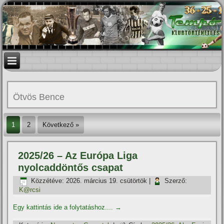
Ötvös Bence
1
2
Következő »
2025/26 – Az Európa Liga
nyolcaddöntős csapat
Közzétéve:
2026. március 19. csütörtök
|
Szerző:
K@rcsi
Egy kattintás ide a folytatáshoz....
→