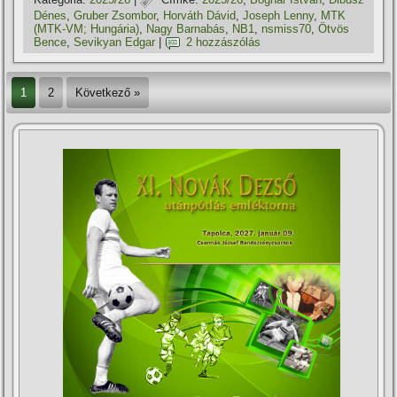
Dénes
,
Gruber Zsombor
,
Horváth Dávid
,
Joseph Lenny
,
MTK
(MTK-VM; Hungária)
,
Nagy Barnabás
,
NB1
,
nsmiss70
,
Ötvös
Bence
,
Sevikyan Edgar
|
2 hozzászólás
1
2
Következő »