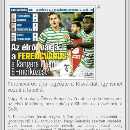
A
Ferencváros újra legyőzte a Kisvárdát, így ismét
vezeti a tabellát
Nagy Barnabás, Ötvös Bence és Yusuf is eredményes volt
az első félidőben, nem sokáig örülhetett az előzésnek a
Győr.
A Ferencváros hazai pályán 3–0-ra győzte le a Kisvárdát a
labdarúgó NB I 16. fordulójában. Nagy Barnabás szerzett vezetést,
Ötvös Bence tizenegyesből növelte az előnyt, Yusuf pedig
beállította a végeredményt. A fővárosiak így vezetik a tabellát.