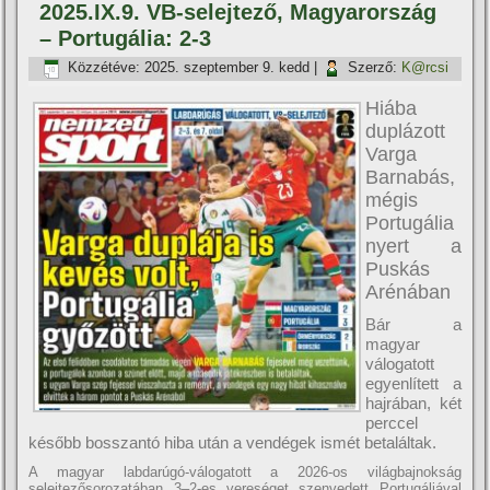
2025.IX.9. VB-selejtező, Magyarország
– Portugália: 2-3
Közzétéve:
2025. szeptember 9. kedd
|
Szerző:
K@rcsi
Hiába
duplázott
Varga
Barnabás,
mégis
Portugália
nyert a
Puskás
Arénában
Bár a
magyar
válogatott
egyenlített a
hajrában, két
perccel
később bosszantó hiba után a vendégek ismét betaláltak.
A magyar labdarúgó-válogatott a 2026-os világbajnokság
selejtezősorozatában 3–2-es vereséget szenvedett Portugáliával