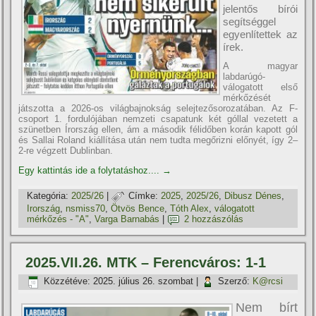
jelentős bírói
segítséggel
egyenlítettek az
írek.
A magyar
labdarúgó-
válogatott első
mérkőzését
játszotta a 2026-os világbajnokság selejtezősorozatában. Az F-
csoport 1. fordulójában nemzeti csapatunk két góllal vezetett a
szünetben Írország ellen, ám a második félidőben korán kapott gól
és Sallai Roland kiállítása után nem tudta megőrizni előnyét, így 2–
2-re végzett Dublinban.
Egy kattintás ide a folytatáshoz....
→
Kategória:
2025/26
|
Címke:
2025
,
2025/26
,
Dibusz Dénes
,
Irország
,
nsmiss70
,
Ötvös Bence
,
Tóth Alex
,
válogatott
mérkőzés - "A"
,
Varga Barnabás
|
2 hozzászólás
2025.VII.26. MTK – Ferencváros: 1-1
Közzétéve:
2025. július 26. szombat
|
Szerző:
K@rcsi
Nem bírt