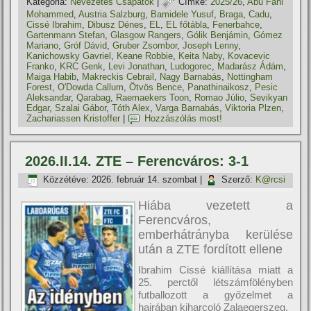
Kategória:
Nevezetes Csapatok
|
Címke:
2025/26
,
Abu Fani
Mohammed
,
Austria Salzburg
,
Bamidele Yusuf
,
Braga
,
Cadu
,
Cissé Ibrahim
,
Dibusz Dénes
,
EL
,
EL főtábla
,
Fenerbahce
,
Gartenmann Stefan
,
Glasgow Rangers
,
Gólik Benjámin
,
Gómez
Mariano
,
Gróf Dávid
,
Gruber Zsombor
,
Joseph Lenny
,
Kanichowsky Gavriel
,
Keane Robbie
,
Keita Naby
,
Kovacevic
Franko
,
KRC Genk
,
Levi Jonathan
,
Ludogorec
,
Madarász Ádám
,
Maiga Habib
,
Makreckis Cebrail
,
Nagy Barnabás
,
Nottingham
Forest
,
O'Dowda Callum
,
Ötvös Bence
,
Panathinaikosz
,
Pesic
Aleksandar
,
Qarabag
,
Raemaekers Toon
,
Romao Júlio
,
Sevikyan
Edgar
,
Szalai Gábor
,
Tóth Alex
,
Varga Barnabás
,
Viktoria Plzen
,
Zachariassen Kristoffer
|
Hozzászólás most!
2026.II.14. ZTE – Ferencváros: 3-1
Közzétéve:
2026. február 14. szombat
|
Szerző:
K@rcsi
Hiába vezetett a
Ferencváros,
emberhátrányba kerülése
után a ZTE fordított ellene
Ibrahim Cissé kiállítása miatt a
25. perctől létszámfölényben
futballozott a győzelmet a
hajrában kiharcoló Zalaegerszeg.