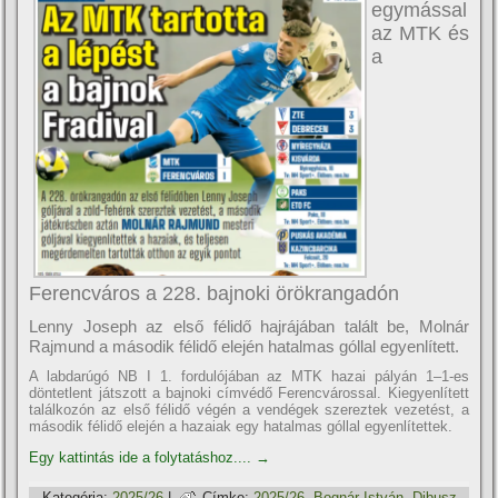
egymással
az MTK és
a
Ferencváros a 228. bajnoki örökrangadón
Lenny Joseph az első félidő hajrájában talált be, Molnár
Rajmund a második félidő elején hatalmas góllal egyenlített.
A labdarúgó NB I 1. fordulójában az MTK hazai pályán 1–1-es
döntetlent játszott a bajnoki címvédő Ferencvárossal. Kiegyenlített
találkozón az első félidő végén a vendégek szereztek vezetést, a
második félidő elején a hazaiak egy hatalmas góllal egyenlítettek.
Egy kattintás ide a folytatáshoz....
→
Kategória:
2025/26
|
Címke:
2025/26
,
Bognár István
,
Dibusz