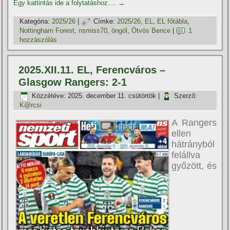
Egy kattintás ide a folytatáshoz....
→
Kategória:
2025/26
|
Címke:
2025/26
,
EL
,
EL főtábla
,
Nottingham Forest
,
nsmiss70
,
öngól
,
Ötvös Bence
|
1
hozzászólás
2025.XII.11. EL, Ferencváros –
Glasgow Rangers: 2-1
Közzétéve:
2025. december 11. csütörtök
|
Szerző:
K@rcsi
A Rangers
ellen
hátrányból
felállva
győzött, és