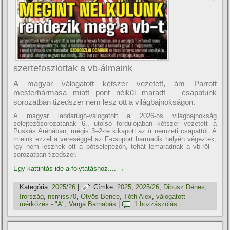
szertefoszlottak a vb-álmaink
A magyar válogatott kétszer vezetett, ám Parrott
mesterhármasa miatt pont nélkül maradt – csapatunk
sorozatban tizedszer nem lesz ott a világbajnokságon.
A magyar labdarúgó-válogatott a 2026-os világbajnokság
selejtezősorozatának 6., utolsó fordulójában kétszer vezetett a
Puskás Arénában, mégis 3–2-re kikapott az ír nemzeti csapattól. A
mieink ezzel a vereséggel az F-csoport harmadik helyén végeztek,
így nem lesznek ott a pótselejtezőn, tehát lemaradnak a vb-ről –
sorozatban tizedszer.
Egy kattintás ide a folytatáshoz....
→
Kategória:
2025/26
|
Címke:
2025
,
2025/26
,
Dibusz Dénes
,
Irország
,
nsmiss70
,
Ötvös Bence
,
Tóth Alex
,
válogatott
mérkőzés - "A"
,
Varga Barnabás
|
1 hozzászólás