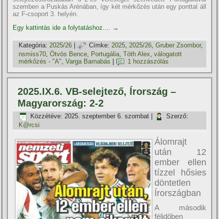
szemben a Puskás Arénában, így két mérkőzés után egy ponttal áll
az F-csoport 3. helyén.
Egy kattintás ide a folytatáshoz....
→
Kategória:
2025/26
|
Címke:
2025
,
2025/26
,
Gruber Zsombor
,
nsmiss70
,
Ötvös Bence
,
Portugália
,
Tóth Alex
,
válogatott
mérkőzés - "A"
,
Varga Barnabás
|
1 hozzászólás
2025.IX.6. VB-selejtező, Írország –
Magyarország: 2-2
Közzétéve:
2025. szeptember 6. szombat
|
Szerző:
K@rcsi
Álomrajt
után 12
ember ellen
tízzel hősies
döntetlen
Írországban
A második
félidőben