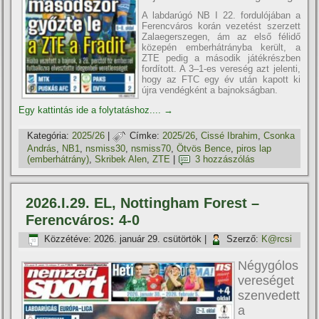
A labdarúgó NB I 22. fordulójában a
Ferencváros korán vezetést szerzett
Zalaegerszegen, ám az első félidő
közepén emberhátrányba került, a
ZTE pedig a második játékrészben
fordított. A 3–1-es vereség azt jelenti,
hogy az FTC egy év után kapott ki
újra vendégként a bajnokságban.
Egy kattintás ide a folytatáshoz....
→
Kategória:
2025/26
|
Címke:
2025/26
,
Cissé Ibrahim
,
Csonka
András
,
NB1
,
nsmiss30
,
nsmiss70
,
Ötvös Bence
,
piros lap
(emberhátrány)
,
Skribek Alen
,
ZTE
|
3 hozzászólás
2026.I.29. EL, Nottingham Forest –
Ferencváros: 4-0
Közzétéve:
2026. január 29. csütörtök
|
Szerző:
K@rcsi
Négygólos
vereséget
szenvedett
a