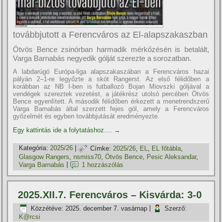
továbbjutott a Ferencváros az El-alapszakaszban
Ötvös Bence zsinórban harmadik mérkőzésén is betalált,
Varga Barnabás negyedik gólját szerezte a sorozatban.
A labdarúgó Európa-liga alapszakaszában a Ferencváros hazai
pályán 2–1-re legyőzte a skót Rangerst. Az első félidőben a
korábban az NB I-ben is futballozó Bojan Miovszki góljával a
vendégek szereztek vezetést, a játékrész utolsó percében Ötvös
Bence egyenlített. A második félidőben érkezett a menetrendszerű
Varga Barnabás által szerzett fejes gól, amely a Ferencváros
győzelmét és egyben továbbjutását eredményezte.
Egy kattintás ide a folytatáshoz....
→
Kategória:
2025/26
|
Címke:
2025/26
,
EL
,
EL főtábla
,
Glasgow Rangers
,
nsmiss70
,
Ötvös Bence
,
Pesic Aleksandar
,
Varga Barnabás
|
1 hozzászólás
2025.XII.7. Ferencváros – Kisvárda: 3-0
Közzétéve:
2025. december 7. vasárnap
|
Szerző:
K@rcsi