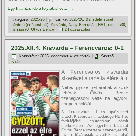
Egy kattintás ide a folytatáshoz....
→
Kategória:
2025/26
|
Címke:
2025/26
,
Bamidele Yusuf
,
büntető (értékesí­tett)
,
Kisvárda
,
Nagy Barnabás
,
NB1
,
nsmiss30
,
nsmiss70
,
Ötvös Bence
|
2 hozzászólás
2025.XII.4. Kisvárda – Ferencváros: 0-1
Közzétéve:
2025. december 4. csütörtök
|
Szerző:
K@rcsi
A Ferencváros kisvárdai
sikerével a tabella élére állt
Nehéz győzelmet arattak a zöld-
fehérek, Ötvös Bence
tizenegyesből vette be egykori
csapata hálóját.
A Ferencváros 1–0-s győzelmet
aratott Kisvárdán a labdarúgó NB I 5.
fordulójából csütörtökön pótolt
mérkőzésen. Az egyetlen találatot
Ötvös Bence szerezte tizenegyesből,
így a fővárosiak átvették az első