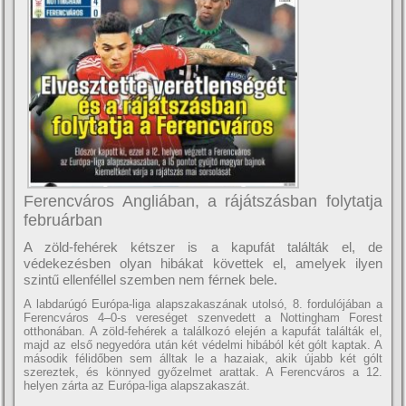
Ferencváros Angliában, a rájátszásban folytatja
februárban
A zöld-fehérek kétszer is a kapufát találták el, de
védekezésben olyan hibákat követtek el, amelyek ilyen
szintű ellenféllel szemben nem férnek bele.
A labdarúgó Európa-liga alapszakaszának utolsó, 8. fordulójában a
Ferencváros 4–0-s vereséget szenvedett a Nottingham Forest
otthonában. A zöld-fehérek a találkozó elején a kapufát találták el,
majd az első negyedóra után két védelmi hibából két gólt kaptak. A
második félidőben sem álltak le a hazaiak, akik újabb két gólt
szereztek, és könnyed győzelmet arattak. A Ferencváros a 12.
helyen zárta az Európa-liga alapszakaszát.