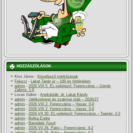
HOZZÁSZÓLÁSOK
Kiss János
-
Következő mérkőzések
Felucci
-
Lakat Tanár úr – 100 év történelem
admin
-
2026.VIII.5. EL-selejtező: Ferencváros – Górnik
Zabrze: 1-0
Lovas Gábor
-
Anekdoták: dr. Lakat Károly
admin
-
Játékoskeret és szakmai stáb – 2026/27
admin
-
2026.VIII.2. Ferencváros – Vasas: 0-0
admin
-
2026.VIII.2. Ferencváros – Vasas: 0-0
admin
-
2026.VII.30. EL-selejtező: Ferencváros – Twente: 2-2
admin
-
Botka Endre
admin
-
Bamidele Yusuf
admin
-
2026.VII.26. Paks – Ferencváros: 4-2
admin
-
2026.VII.26. Paks – Ferencváros: 4-2