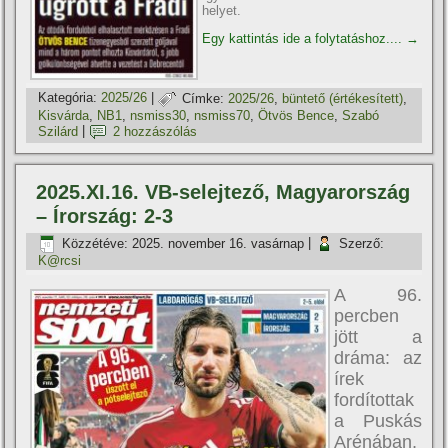
helyet.
Egy kattintás ide a folytatáshoz....
→
Kategória:
2025/26
|
Címke:
2025/26
,
büntető (értékesí­tett)
,
Kisvárda
,
NB1
,
nsmiss30
,
nsmiss70
,
Ötvös Bence
,
Szabó
Szilárd
|
2 hozzászólás
2025.XI.16. VB-selejtező, Magyarország
– Írország: 2-3
Közzétéve:
2025. november 16. vasárnap
|
Szerző:
K@rcsi
A 96.
percben
jött a
dráma: az
írek
fordítottak
a Puskás
Arénában,