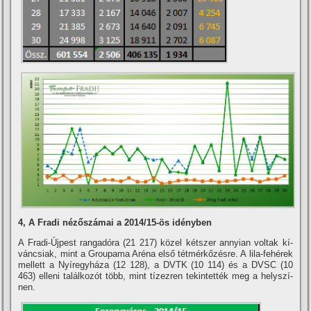
4, A Fradi nézőszámai a 2014/15-ös idényben
A Fradi-Újpest rangadóra (21 217) közel kétszer annyian voltak kí­
váncsiak, mint a Groupama Aréna első tétmérkőzésre. A lila-fehérek
mellett a Nyí­regyháza (12 128), a DVTK (10 114) és a DVSC (10
463) elleni találkozót több, mint tí­zezren tekintették meg a helyszí­
nen.