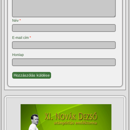
Név
*
E-mail cím
*
Honlap