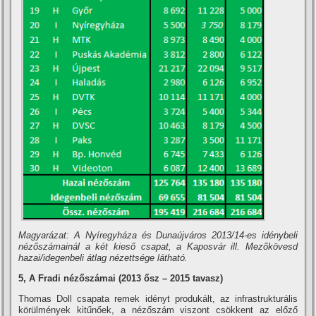
Magyarázat: A Nyí­regyháza és Dunaújváros 2013/14-es idénybeli
nézőszámainál a két kieső csapat, a Kaposvár ill. Mezőkövesd
hazai/idegenbeli átlag nézettsége látható.
5, A Fradi nézőszámai (2013 ősz – 2015 tavasz)
Thomas Doll csapata remek idényt produkált, az infrastrukturális
körülmények kitűnőek, a nézőszám viszont csökkent az előző