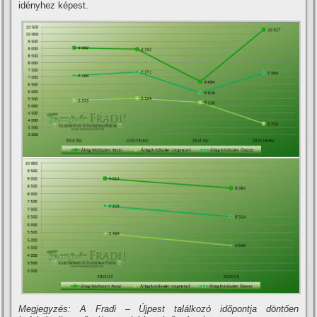
idényhez képest.
Megjegyzés: A Fradi – Újpest találkozó időpontja döntően