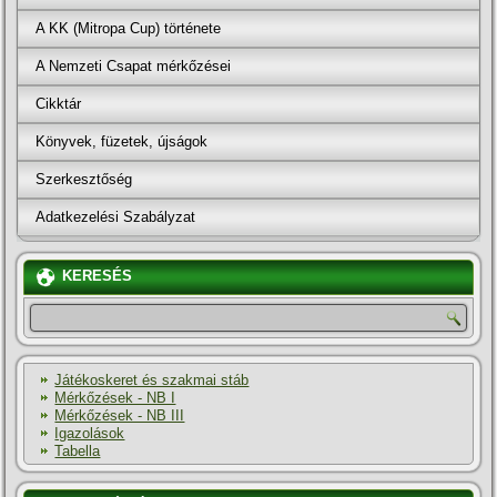
A KK (Mitropa Cup) története
A Nemzeti Csapat mérkőzései
Cikktár
Könyvek, füzetek, újságok
Szerkesztőség
Adatkezelési Szabályzat
KERESÉS
Játékoskeret és szakmai stáb
Mérkőzések - NB I
Mérkőzések - NB III
Igazolások
Tabella