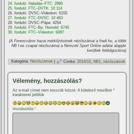
24. forduló: Haladás–FTC: 2980
25. forduló: FTC–DVTK: 10 114
26. forduló: DVSC–Videoton: 6155
27. forduló: FTC–DVSC: 10 463
28. forduló: DVSC–Pápa: 4254
29. forduló: FTC–Bp. Honvéd: 6745
30. forduló: FTC–Videoton: 6087
(A Ferencváros hazai mérkőzésének nézőszámai a fradi.hu, a többi
NB I-es csapat nézőszámai a Nemzeti Sport Online adatai alapján
kerültek feldolgozásra)
Kategória:
Nézőszámok
|
Címke:
2014/15
,
NB1
,
nézőszámok
Vélemény, hozzászólás?
Az e-mail címet nem tesszük közzé.
A kötelező mezőket
*
karakterrel jelöltük
Hozzászólás
*