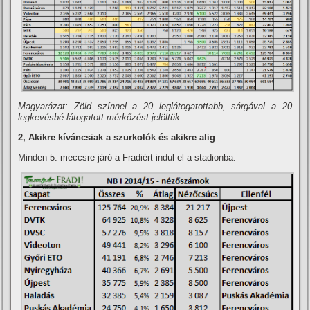
Magyarázat: Zöld szí­nnel a 20 leglátogatottabb, sárgával a 20
legkevésbé látogatott mérkőzést jelöltük.
2, Akikre kí­váncsiak a szurkolók és akikre alig
Minden 5. meccsre járó a Fradiért indul el a stadionba.