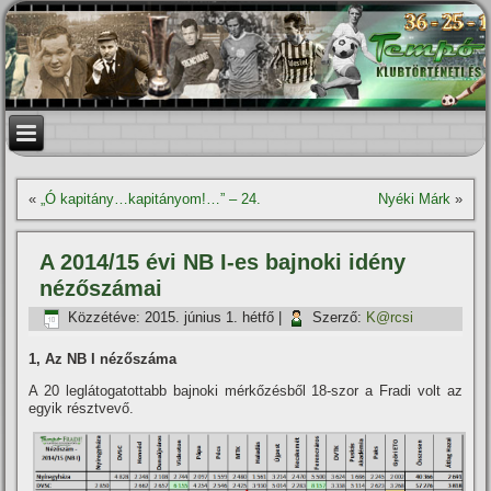
«
„Ó kapitány…kapitányom!…” – 24.
Nyéki Márk
»
A 2014/15 évi NB I-es bajnoki idény
nézőszámai
Közzétéve:
2015. június 1. hétfő
|
Szerző:
K@rcsi
1, Az NB I nézőszáma
A 20 leglátogatottabb bajnoki mérkőzésből 18-szor a Fradi volt az
egyik résztvevő.