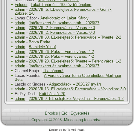
Felucci
-
Lakat Tanár úr – 100 év történelem
admin
-
2026.VIII.5. EL-selejtező: Ferencváros – Górnik
Zabrze: 1-0
Lovas Gábor
-
Anekdoták: dr. Lakat Károly
admin
-
Játékoskeret és szakmai stáb – 2026/27
admin
-
2026.VIII.2. Ferencváros – Vasas: 0-0
admin
-
2026.VIII.2. Ferencváros – Vasas: 0-0
admin
-
2026.VII.30. EL-selejtező: Ferencváros – Twente: 2-2
admin
-
Botka Endre
admin
-
Bamidele Yusuf
admin
-
2026.VII.26. Paks – Ferencváros: 4-2
admin
-
2026.VII.26. Paks – Ferencváros: 4-2
admin
-
2026.VII.23. EL-selejtező: Twente – Ferencváros: 1-2
admin
-
Játékoskeret és szakmai stáb – 2026/27
Charbel Bouja
-
Itt a háboru!
Lucas Fuentes
-
A Ferencvárosi Torna Club elnökei: Mailinger
Béla
Laszlo dr.Kincses
-
Átigazolások – 2026/27 (nyár)
admin
-
2026.VII.16. EL-selejtező: Ferencváros – Vojvodina: 3-0
Erdélyi Dodi
-
Kuti László: 70
admin
-
2026.VII.9. EL-selejtező: Vojvodina – Ferencváros: 1-2
Erkölcs
|
Erő
|
Egyetértés
Copyright © 2026. Minden jog fenntartva.
Designed by Tempó Fradi.