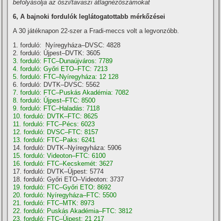
befolyásolja az őszi/tavaszi átlagnézőszámokat
6, A bajnoki fordulók leglátogatottabb mérkőzései
A 30 játéknapon 22-szer a Fradi-meccs volt a legvonzóbb.
1. forduló: Nyí­regyháza–DVSC: 4828
2. forduló: Újpest–DVTK: 3605
3. forduló: FTC–Dunaújváros: 7789
4. forduló: Győri ETO–FTC: 7213
5. forduló: FTC–Nyí­regyháza: 12 128
6. forduló: DVTK–DVSC: 5562
7. forduló: FTC–Puskás Akadémia: 7082
8. forduló: Újpest–FTC: 8500
9. forduló: FTC–Haladás: 7118
10. forduló: DVTK–FTC: 8625
11. forduló: FTC–Pécs: 6023
12. forduló: DVSC–FTC: 8157
13. forduló: FTC–Paks: 6241
14. forduló: DVTK–Nyí­regyháza: 5906
15. forduló: Videoton–FTC: 6100
16. forduló: FTC–Kecskemét: 3627
17. forduló: DVTK–Újpest: 5774
18. forduló: Győri ETO–Videoton: 3737
19. forduló: FTC–Győri ETO: 8692
20. forduló: Nyí­regyháza–FTC: 5500
21. forduló: FTC–MTK: 8973
22. forduló: Puskás Akadémia–FTC: 3812
23. forduló: FTC–Újpest: 21 217