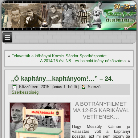
«
Felavatták a kőbányai Kocsis Sándor Sportközpontot
A 2014/15 évi NB I-es bajnoki idény nézőszámai
»
„Ó kapitány…kapitányom!…” – 24.
Közzétéve:
2015. június 1. hétfő
|
Szerző:
Szerkesztőség
A BOTRÁNYFILMET
MA 12-ES KARIKÁVAL
VETÍTENÉK…
Hogy Mészöly Kálmán jó
választás volt a kapitányi
posztra, azt mi sem bizonyí­tja