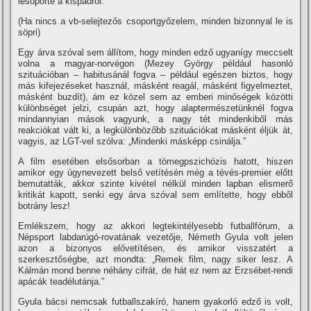
lesöpörte a kispadról.
(Ha nincs a vb-selejtezős csoportgyőzelem, minden bizonnyal le is
söpri)
Egy árva szóval sem állí­tom, hogy minden edző ugyaní­gy meccselt
volna a magyar-norvégon (Mezey György például hasonló
szituációban – habitusánál fogva – például egészen biztos, hogy
más kifejezéseket használ, másként reagál, másként figyelmeztet,
másként buzdí­t), ám ez közel sem az emberi minőségek közötti
különbséget jelzi, csupán azt, hogy alaptermészetünknél fogva
mindannyian mások vagyunk, a nagy tét mindenkiből más
reakciókat vált ki, a legkülönbözőbb szituációkat másként éljük át,
vagyis, az LGT-vel szólva: „Mindenki másképp csinálja.”
A film esetében elsősorban a tömegpszichózis hatott, hiszen
amikor egy úgynevezett belső vetí­tésén még a tévés-premier előtt
bemutatták, akkor szinte kivétel nélkül minden lapban elismerő
kritikát kapott, senki egy árva szóval sem emlí­tette, hogy ebből
botrány lesz!
Emlékszem, hogy az akkori legtekintélyesebb futballfórum, a
Népsport labdarúgó-rovatának vezetője, Németh Gyula volt jelen
azon a bizonyos elővetí­tésen, és amikor visszatért a
szerkesztőségbe, azt mondta: „Remek film, nagy siker lesz. A
Kálmán mond benne néhány cifrát, de hát ez nem az Erzsébet-rendi
apácák teadélutánja.”
Gyula bácsi nemcsak futballszakí­ró, hanem gyakorló edző is volt,