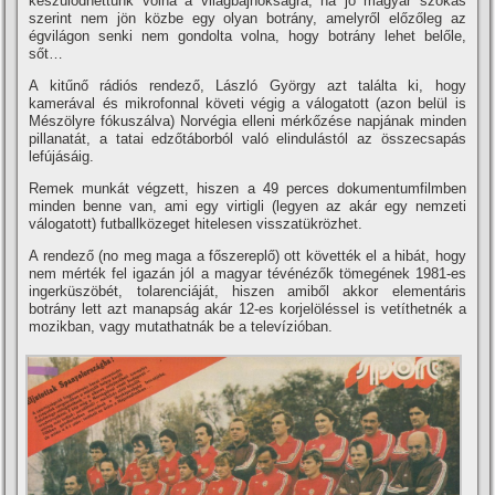
készülődhettünk volna a világbajnokságra, ha jó magyar szokás
szerint nem jön közbe egy olyan botrány, amelyről előzőleg az
égvilágon senki nem gondolta volna, hogy botrány lehet belőle,
sőt…
A kitűnő rádiós rendező, László György azt találta ki, hogy
kamerával és mikrofonnal követi végig a válogatott (azon belül is
Mészölyre fókuszálva) Norvégia elleni mérkőzése napjának minden
pillanatát, a tatai edzőtáborból való elindulástól az összecsapás
lefújásáig.
Remek munkát végzett, hiszen a 49 perces dokumentumfilmben
minden benne van, ami egy virtigli (legyen az akár egy nemzeti
válogatott) futballközeget hitelesen visszatükrözhet.
A rendező (no meg maga a főszereplő) ott követték el a hibát, hogy
nem mérték fel igazán jól a magyar tévénézők tömegének 1981-es
ingerküszöbét, tolarenciáját, hiszen amiből akkor elementáris
botrány lett azt manapság akár 12-es korjelöléssel is vetí­thetnék a
mozikban, vagy mutathatnák be a televí­zióban.