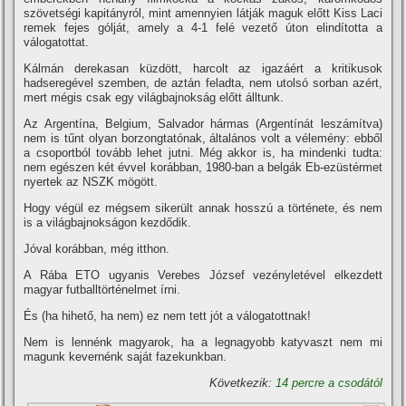
szövetségi kapitányról, mint amennyien látják maguk előtt Kiss Laci
remek fejes gólját, amely a 4-1 felé vezető úton elindí­totta a
válogatottat.
Kálmán derekasan küzdött, harcolt az igazáért a kritikusok
hadseregével szemben, de aztán feladta, nem utolsó sorban azért,
mert mégis csak egy világbajnokság előtt álltunk.
Az Argentí­na, Belgium, Salvador hármas (Argentí­nát leszámí­tva)
nem is tűnt olyan borzongtatónak, általános volt a vélemény: ebből
a csoportból tovább lehet jutni. Még akkor is, ha mindenki tudta:
nem egészen két évvel korábban, 1980-ban a belgák Eb-ezüstérmet
nyertek az NSZK mögött.
Hogy végül ez mégsem sikerült annak hosszú a története, és nem
is a világbajnokságon kezdődik.
Jóval korábban, még itthon.
A Rába ETO ugyanis Verebes József vezényletével elkezdett
magyar futballtörténelmet í­rni.
És (ha hihető, ha nem) ez nem tett jót a válogatottnak!
Nem is lennénk magyarok, ha a legnagyobb katyvaszt nem mi
magunk kevernénk saját fazekunkban.
Következik:
14 percre a csodától