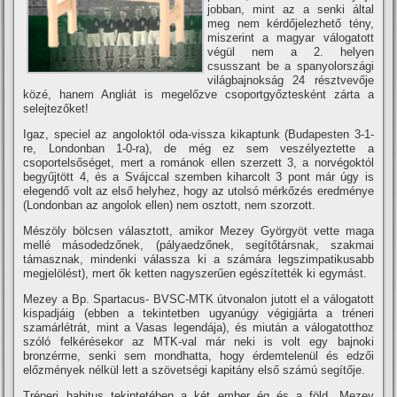
jobban, mint az a senki által
meg nem kérdőjelezhető tény,
miszerint a magyar válogatott
végül nem a 2. helyen
csusszant be a spanyolországi
világbajnokság 24 résztvevője
közé, hanem Angliát is megelőzve csoportgyőztesként zárta a
selejtezőket!
Igaz, speciel az angoloktól oda-vissza kikaptunk (Budapesten 3-1-
re, Londonban 1-0-ra), de még ez sem veszélyeztette a
csoportelsőséget, mert a románok ellen szerzett 3, a norvégoktól
begyűjtött 4, és a Svájccal szemben kiharcolt 3 pont már úgy is
elegendő volt az első helyhez, hogy az utolsó mérkőzés eredménye
(Londonban az angolok ellen) nem osztott, nem szorzott.
Mészöly bölcsen választott, amikor Mezey Györgyöt vette maga
mellé másodedzőnek, (pályaedzőnek, segí­tőtársnak, szakmai
támasznak, mindenki válassza ki a számára legszimpatikusabb
megjelölést), mert ők ketten nagyszerűen egészí­tették ki egymást.
Mezey a Bp. Spartacus- BVSC-MTK útvonalon jutott el a válogatott
kispadjáig (ebben a tekintetben ugyanúgy végigjárta a tréneri
szamárlétrát, mint a Vasas legendája), és miután a válogatotthoz
szóló felkérésekor az MTK-val már neki is volt egy bajnoki
bronzérme, senki sem mondhatta, hogy érdemtelenül és edzői
előzmények nélkül lett a szövetségi kapitány első számú segí­tője.
Tréneri habitus tekintetében a két ember ég és a föld, Mezey