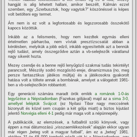
hangját is alig lehetett hallani, amikor beszélt, Kálmán ezzel
szemben, egy „Szerbusztok, hogy vagytok?” köszönéssel is képes
volt betölteni egy termet.
Ám nem is ez volt a legfontosabb és legszorosabb összekötő
kapocs közöttük.
Inkább az a felismerés, hogy nem kezdtek egymás elleni
értelmetlen párharcba, nem ví­vtak presztí­zscsatát abban a
kérdésben, melyikük a jobb edző, inkább egyesí­tették azt a bennük
rejlő tudást, amely összegződve aztán a vb-selejtezők váratlanul
nagy sikerét hozta.
Mezey csendje és a benne rejlő lenyűgöző szakmai tudás tekintélyt
parancsolt, Mészöly sodró mozgósí­tó ereje, dinamizmusa (no, meg
persze fantasztikus játékos múltja) és a játékosokra gyakorolt
hatása volt a töltete annak a bombának, amelyet a válogatott 1981-
ben a vb-selejtezőkön robbantott.
Egy generáció számára maradt örök emlék
a románok 1-0-ás
legyőzése a Népstadionban
(Fazekas góljával) majd az a
sima 3-0,
amellyel leléptük Svájcot
(ez Nyilasi Tibor nagy meccsének
bizonyult és közel sem csupán a két gólja miatt) a biztos kijutást
jelentő
Norvégia elleni 4-1
pedig már maga volt a népünnepély.
A publikációk, az elemzések, a futballról szóló könyvek, vagy
éppen a mai dátumozású „visszaemlékezések” alapján ekkor ugyan
már régen „beteg volt a magyar futball”, ám ez a „beteg” 1981.
október 31-én 68 000 tomboló nézőt vitt ki a Népstadionban, egy