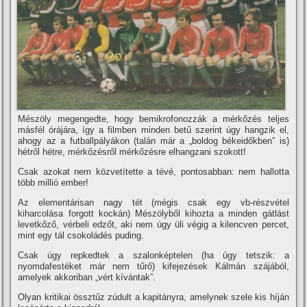
Mészöly megengedte, hogy bemikrofonozzák a mérkőzés teljes
másfél órájára, í­gy a filmben minden betű szerint úgy hangzik el,
ahogy az a futballpályákon (talán már a „boldog békeidőkben” is)
hétről hétre, mérkőzésről mérkőzésre elhangzani szokott!
Csak azokat nem közvetí­tette a tévé, pontosabban: nem hallotta
több millió ember!
Az elementárisan nagy tét (mégis csak egy vb-részvétel
kiharcolása forgott kockán) Mészölyből kihozta a minden gátlást
levetkőző, vérbeli edzőt, aki nem úgy üli végig a kilencven percet,
mint egy tál csokoládés puding.
Csak úgy repkedtek a szalonképtelen (ha úgy tetszik: a
nyomdafestéket már nem tűrő) kifejezések Kálmán szájából,
amelyek akkoriban „vért kí­vántak”.
Olyan kritikai össztűz zúdult a kapitányra, amelynek szele kis hí­ján