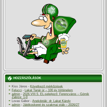
HOZZÁSZÓLÁSOK
Kiss János
-
Következő mérkőzések
Felucci
-
Lakat Tanár úr – 100 év történelem
admin
-
2026.VIII.5. EL-selejtező: Ferencváros – Górnik
Zabrze: 1-0
Lovas Gábor
-
Anekdoták: dr. Lakat Károly
admin
-
Játékoskeret és szakmai stáb – 2026/27