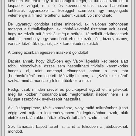
kevesen ismerték úgy a labdarugóközeget, a futballöltözők és a
kispadok világát, mint ő, és kevesen voltak hozzá hasonlóan
kritikusak ugyanezzel a közeggel szemben, í­gy megengedő
véleménye a filmről feltétlenül autentikusnak volt mondható.
De ugyaní­gy gondolta szinte mindenki, aki valóban otthonosan
mozgott a futballvilágban, aki többé-kevésbé tisztában volt azzal,
hogy az edzők mit élnek át még a hétközi, tétnélküli edzőmeccsek
alatt is, nemhogy egy sorsdöntő vb-selejtezőn, és, bizony-bizony,
vannak közöttük olyanok, akik káromkodni szoktak.
A tömeg azonban egészen másként gondolta!
Dacára annak, hogy 2015-ben egy ValóVilág-adás két perce alatt
több, Mészölyével össze sem hasonlí­tható triviális káromkodás
hangzik el, mint amennyi elhangzott abban a ma már
„botránykőként” emlegetett Mészöly-filmben, a „Szőke szikláról”
szólva mind a mai napig felemlí­tődik ez a mozi.
Pedig, csak minden í­zével és porcikájával együtt élt a játékkal,
még ha közben mondandójának megformálást illetően nem is a
Nyugat szerzőinek nyelvezetét használta.
Aki újságpapí­rhoz, tévé kamerához, vagy rádió mikrofonhoz jutott
végig vert rajta, a legkeményebben és legdurvábban azok, akik
életükben talán akkor láttak először futballról szóló filmet.
Sok támadást kapott azért is, amit a félidőben a játékosoknak
mondott.