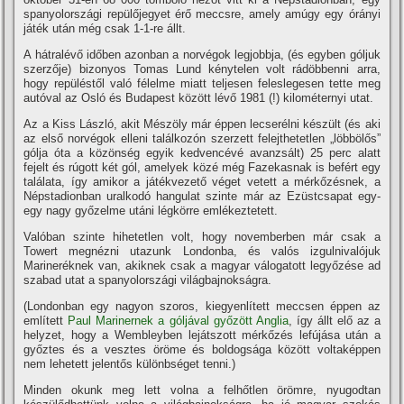
spanyolországi repülőjegyet érő meccsre, amely amúgy egy órányi
játék után még csak 1-1-re állt.
A hátralévő időben azonban a norvégok legjobbja, (és egyben góljuk
szerzője) bizonyos Tomas Lund kénytelen volt rádöbbenni arra,
hogy repüléstől való félelme miatt teljesen feleslegesen tette meg
autóval az Osló és Budapest között lévő 1981 (!) kilométernyi utat.
Az a Kiss László, akit Mészöly már éppen lecserélni készült (és aki
az első norvégok elleni találkozón szerzett felejthetetlen „löbbölős”
gólja óta a közönség egyik kedvencévé avanzsált) 25 perc alatt
fejelt és rúgott két gól, amelyek közé még Fazekasnak is befért egy
találata, í­gy amikor a játékvezető véget vetett a mérkőzésnek, a
Népstadionban uralkodó hangulat szinte már az Ezüstcsapat egy-
egy nagy győzelme utáni légkörre emlékeztetett.
Valóban szinte hihetetlen volt, hogy novemberben már csak a
Towert megnézni utazunk Londonba, és valós izgulnivalójuk
Marineréknek van, akiknek csak a magyar válogatott legyőzése ad
szabad utat a spanyolországi világbajnokságra.
(Londonban egy nagyon szoros, kiegyenlí­tett meccsen éppen az
emlí­tett
Paul Marinernek a góljával győzött Anglia
, í­gy állt elő az a
helyzet, hogy a Wembleyben lejátszott mérkőzés lefújása után a
győztes és a vesztes öröme és boldogsága között voltaképpen
nem lehetett jelentős különbséget tenni.)
Minden okunk meg lett volna a felhőtlen örömre, nyugodtan