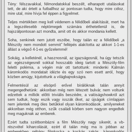
Tény: félszavakkal, félmondatokkal beszélt, elharapott utalásokat
tett, de aki értett a futballhoz az pontosan tudta, hogy mire céloz,
mire utal, mire hí­vja fel éppen a figyelmet.
Teljes mértékben meg kell védenem a félidőbeli alakí­tását, mert ha
a legszélesebb néptömegek számára érthetetlenül is, de
hajszálpontosan azt mondta, amit ott és akkor mondania kellett.
Soha, senkinek nem jutott eszébe, hogy talán ez a félidőbeli „a
Mészöly nem mondott semmit” fellépés alakí­totta az akkori 1-1-es
állást a végső 4-1-es győzelemmé!
Sokáig, a kelleténél, a hasznosnál, az igazságosnál, ha úgy tetszik
az egészségesnél sokkal hosszabb ideig tartott a Mészöly-film
feletti polémia, a végén már ott tartottunk: mindenki Kálmán
káromkodós mondatait idézte és egy szó nem esett arról, hogy
közben amúgy, kijutottunk a világbajnokságra.
Felmentésül az elsöprő erővel bí­rálóknak talán annyit
megengedhetünk: akkoriban még nem létezett bulvár, nem voltunk
edzettek a milliók előtti triviális beszédre, a valóságshowkról azt
sem tudtuk, hogy eszik vagy isszák őket, az újságok cí­mlapjain
nem jelentek meg öles betűkkel olyan káromkodások, amilyeneket
akkoriban még otthon, szűk családi körben sem nagyon engedtek
meg maguknak az emberek.
Ezért tudta szétbombázni a film Mészöly nagy sikerét, a vb-
részvétel kiharcolását, ezért él talán még ma is jobban az
emberekben néhány filmkocka a kockás zakós, káromkodós