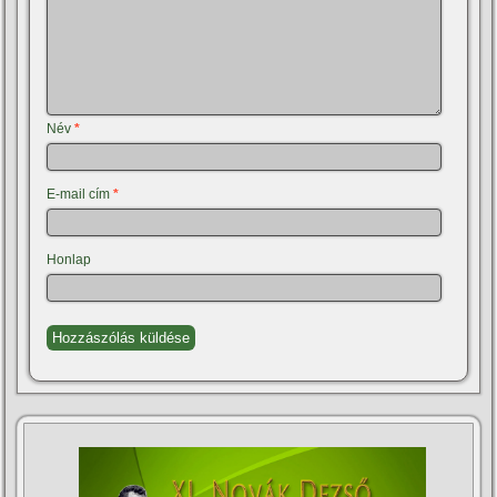
Név
*
E-mail cím
*
Honlap