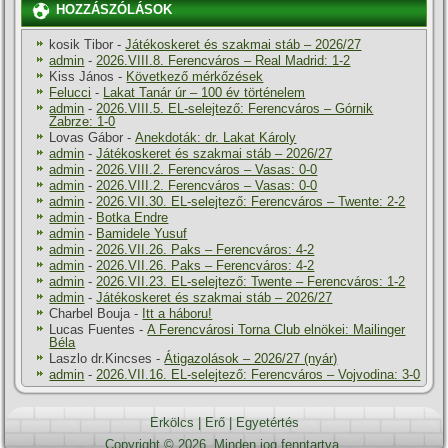
HOZZÁSZÓLÁSOK
kosik Tibor
-
Játékoskeret és szakmai stáb – 2026/27
admin
-
2026.VIII.8. Ferencváros – Real Madrid: 1-2
Kiss János
-
Következő mérkőzések
Felucci
-
Lakat Tanár úr – 100 év történelem
admin
-
2026.VIII.5. EL-selejtező: Ferencváros – Górnik
Zabrze: 1-0
Lovas Gábor
-
Anekdoták: dr. Lakat Károly
admin
-
Játékoskeret és szakmai stáb – 2026/27
admin
-
2026.VIII.2. Ferencváros – Vasas: 0-0
admin
-
2026.VIII.2. Ferencváros – Vasas: 0-0
admin
-
2026.VII.30. EL-selejtező: Ferencváros – Twente: 2-2
admin
-
Botka Endre
admin
-
Bamidele Yusuf
admin
-
2026.VII.26. Paks – Ferencváros: 4-2
admin
-
2026.VII.26. Paks – Ferencváros: 4-2
admin
-
2026.VII.23. EL-selejtező: Twente – Ferencváros: 1-2
admin
-
Játékoskeret és szakmai stáb – 2026/27
Charbel Bouja
-
Itt a háboru!
Lucas Fuentes
-
A Ferencvárosi Torna Club elnökei: Mailinger
Béla
Laszlo dr.Kincses
-
Átigazolások – 2026/27 (nyár)
admin
-
2026.VII.16. EL-selejtező: Ferencváros – Vojvodina: 3-0
Erkölcs
|
Erő
|
Egyetértés
Copyright © 2026. Minden jog fenntartva.