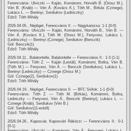
Ferencváros: Ulviczki — Kaján, Komáromi, Horváth B. (Orosz M.),
Vén B. (Knáb) — Vén Á. (Kovács K.), Tóth M., Birkás (Czinege),
Lukács L. — Berényi, Serdiukov (Ledniczky)
Edző: Tóth Mihály
2026.04.05., Népliget, Ferencváros II. — Nagykanizsa: 1-1 (0-0)
Ferencváros: Ulviczki — Kaján, Komáromi, Horváth B., Vén B. —
Vén Á. (Kovács K.), Tóth M. (Orosz M.), Fenyvesi, Lukács L.
(Ledniczky) — Berényi (Czinege), Serdiukov (Benczik)
Gól: Benczik(1)
Edző: Tóth Mihály
2026.04.11., Balatonlelle, Balatonlelle — Ferencváros II.: 1-3 (1-1)
Ferencváros: Tóth Z. — Kaján (Lestál), Komáromi, Botka, Vén B.
(Tóth M.) — Fenyvesi, Vén Á. — Benczik (Serdiukov), Lukács L.,
Berényi (Ledniczky) — Czinege (Orosz M.)
Gól: Czinege(2), Serdiukov(1)
Edző: Tóth Mihály
2026.04.19., Népliget, Ferencváros II. — BFC Siófok: 1-1 (0-0)
Ferencváros: Tóth Z. — Tóth M. (Birkás), Komáromi, Botka,
Ledniczky — Fenyvesi, Vén Á., Benczik (Berényi), Lukács L. —
Czinege (Knáb), Serdiukov (Vén B.)
Gól: Serdiukov(11-esből)
Edző: Tóth Mihály
2026.04.26., Kaposvár, Kaposvári Rákóczi — Ferencváros II.: 0-1
(0-1)
Ferencváros: Ulviczki — Komáromi, Vén Á., Fenyvesi, Lukács L.