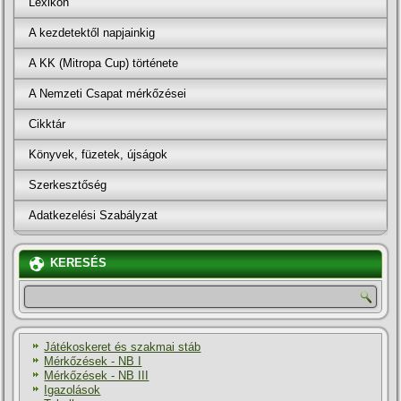
Lexikon
A kezdetektől napjainkig
A KK (Mitropa Cup) története
A Nemzeti Csapat mérkőzései
Cikktár
Könyvek, füzetek, újságok
Szerkesztőség
Adatkezelési Szabályzat
KERESÉS
Játékoskeret és szakmai stáb
Mérkőzések - NB I
Mérkőzések - NB III
Igazolások