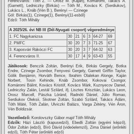
Ferencváros: Tóth Z. — Orosz M. (Kaján), Komáromi, Takács Á.
(Garnett), Ledniczky (Birkás) — Tóth M., Kovács K. (Serdiukov),
Lukács L., Knáb (Vén B.), Berényi — Czinege
Gól: Birkás(1), Czinege(1), Berényi(11-esből)
Edző: Tóth Mihály
A 2025/26. évi NB III (Dél-Nyugati csoport) végeredménye
1. FC Nagykanizsa
30
21
6
3
64-27
69
2. PMFC
30
20
7
3
71-25
67
3. Kaposvári Rákóczi FC
30
20
3
7
64-32
63
4. Ferencváros II.
30
17
4
9
63-43
55
Játékosok:
Benczik Zoltán, Berényi Erik, Birkás Gergely, Botka
Endre, Czinege Zsombor, Fenyvesi Gergely, Garnett Griffin Taylor,
Gólik Benjámin, Horváth Bence, Ibrahim Olalekan Alonge, Kaján
Norbert, Tosin Kehinde, Knáb Zsombor, Kokovai Csongor,
Komáromi Bálint, Kovács Kristóf, Kovács Márk, Kuznyecov Daniel,
Ledniczky Zalán, Lestál Szilárd, ifj. Lisztes Krisztián, Lukács Leon,
Orosz Marcell, Pászka Lóránd, Radnóti Dániel, Júlio Romao,
Serdiukov Oleksii, Skotner Zoltán, Szabó Szilárd, Takács Ádám,
Tóth Máté, Tóth Zalán, Ulviczki Balázs, Varga Zétény, Vén Áron,
Vén Boldizsár.
Vezetőedző:
Korolovszky Gábor
majd
Tóth Mihály
Edzők:
Házi László (kapusedző), Ebedli Zoltán (egyéni képző),
Ódor Zoltán (edző), Bíró Dávid (videóelemző), Zima Dániel (erőnléti
edző), Tóth Péter (erőnléti edző)