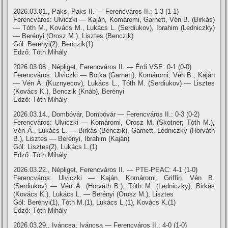
2026.03.01., Paks, Paks II. — Ferencváros II.: 1-3 (1-1)
Ferencváros: Ulviczki — Kaján, Komáromi, Garnett, Vén B. (Birkás)
— Tóth M., Kovács M., Lukács L. (Serdiukov), Ibrahim (Ledniczky)
— Berényi (Orosz M.), Lisztes (Benczik)
Gól: Berényi(2), Benczik(1)
Edző: Tóth Mihály
2026.03.08., Népliget, Ferencváros II. — Érdi VSE: 0-1 (0-0)
Ferencváros: Ulviczki — Botka (Garnett), Komáromi, Vén B., Kaján
— Vén Á. (Kuznyecov), Lukács L., Tóth M. (Serdiukov) — Lisztes
(Kovács K.), Benczik (Knáb), Berényi
Edző: Tóth Mihály
2026.03.14., Dombóvár, Dombóvár — Ferencváros II.: 0-3 (0-2)
Ferencváros: Ulviczki — Komáromi, Orosz M. (Skotner; Tóth M.),
Vén Á., Lukács L. — Birkás (Benczik), Garnett, Ledniczky (Horváth
B.), Lisztes — Berényi, Ibrahim (Kaján)
Gól: Lisztes(2), Lukács L.(1)
Edző: Tóth Mihály
2026.03.22., Népliget, Ferencváros II. — PTE-PEAC: 4-1 (1-0)
Ferencváros: Ulviczki — Kaján, Komáromi, Griffin, Vén B.
(Serdiukov) — Vén Á. (Horváth B.), Tóth M. (Ledniczky), Birkás
(Kovács K.), Lukács L. — Berényi (Orosz M.), Lisztes
Gól: Berényi(1), Tóth M.(1), Lukács L.(1), Kovács K.(1)
Edző: Tóth Mihály
2026.03.29., Iváncsa, Iváncsa — Ferencváros II.: 4-0 (1-0)