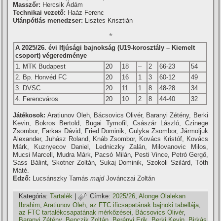
Masszőr:
Hercsik Ádám
Technikai vezető:
Haáz Ferenc
Utánpótlás menedzser:
Lisztes Krisztián
*
A 2025/26. évi Ifjúsági bajnokság (U19-korosztály – Kiemelt
csoport) végeredménye
1. MTK Budapest
20
18
–
2
66-23
54
2. Bp. Honvéd FC
20
16
1
3
60-12
49
3. DVSC
20
11
1
8
48-28
34
4. Ferencváros
20
10
2
8
44-40
32
Játékosok:
Aratiunov Oleh, Bácsovics Olivér, Baranyi Zétény, Berki
Kevin, Bokros Bertold, Bugai Tymofil, Császár László, Czinege
Zsombor, Farkas Dávid, Fried Dominik, Gulyka Zsombor, Jármoljuk
Alexander, Juhász Roland, Knáb Zsombor, Kovács Kristóf, Kovács
Márk, Kuznyecov Daniel, Ledniczky Zalán, Milovanovic Milos,
Mucsi Marcell, Mudra Márk, Pacsó Milán, Pesti Vince, Petró Gergő,
Sass Bálint, Skotner Zoltán, Sukaj Dominik, Szokoli Szilárd, Tóth
Máté.
Edző:
Lucsánszky Tamás
majd
Jovánczai Zoltán
Kategória:
Tartalék
|
Címke:
2025/26
,
Alonge Olalekan
Ibrahim
,
Aratiunov Oleh
,
az FTC ificsapatának bajnoki tabellája
,
az FTC tartalékcsapatának mérkőzései
,
Bácsovics Olivér
,
Baranyi Zétény
,
Benczik Zoltán
,
Berényi Erik
,
Berki Kevin
,
Birkás