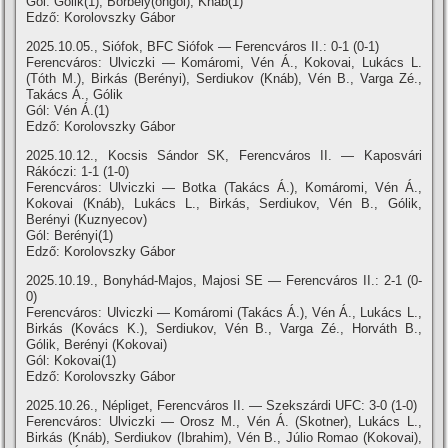
Gól: Gólik(1), Borbély(öngól), Knáb(1)
Edző: Korolovszky Gábor
2025.10.05., Siófok, BFC Siófok — Ferencváros II.: 0-1 (0-1)
Ferencváros: Ulviczki — Komáromi, Vén Á., Kokovai, Lukács L.
(Tóth M.), Birkás (Berényi), Serdiukov (Knáb), Vén B., Varga Zé.,
Takács Á., Gólik
Gól: Vén Á.(1)
Edző: Korolovszky Gábor
2025.10.12., Kocsis Sándor SK, Ferencváros II. — Kaposvári
Rákóczi: 1-1 (1-0)
Ferencváros: Ulviczki — Botka (Takács Á.), Komáromi, Vén Á.,
Kokovai (Knáb), Lukács L., Birkás, Serdiukov, Vén B., Gólik,
Berényi (Kuznyecov)
Gól: Berényi(1)
Edző: Korolovszky Gábor
2025.10.19., Bonyhád-Majos, Majosi SE — Ferencváros II.: 2-1 (0-
0)
Ferencváros: Ulviczki — Komáromi (Takács Á.), Vén Á., Lukács L.,
Birkás (Kovács K.), Serdiukov, Vén B., Varga Zé., Horváth B.,
Gólik, Berényi (Kokovai)
Gól: Kokovai(1)
Edző: Korolovszky Gábor
2025.10.26., Népliget, Ferencváros II. — Szekszárdi UFC: 3-0 (1-0)
Ferencváros: Ulviczki — Orosz M., Vén Á. (Skotner), Lukács L.,
Birkás (Knáb), Serdiukov (Ibrahim), Vén B., Júlio Romao (Kokovai),