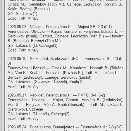
(Orosz M.), Serdiukov (Tóth M.), Czinege, Ledniczky, Horváth B.,
Kaján, Berényi (Benczik)
Gól: Serdiukov(1)
Edző: Tóth Mihály
2026.05.03., Népliget, Ferencváros II. — Majosi SE: 2-3 (0-1)
Ferencváros: Ulviczki — Kaján, Komáromi, Fenyvesi, Lukács L. —
Serdiukov (Knáb), Garnett, Czinege, Ledniczky (Vén B.) — Horváth
B. (Benczik), Berényi (Tóth M.)
Gól: Lukács L.(1), Czinege(1)
Edző: Tóth Mihály
2026.05.10., Szekszárd, Szekszárdi UFC — Ferencváros II.: 2-3 (0-
0)
Ferencváros: Ulviczki — Orosz M., Komáromi, Horváth B. (Takács
Á.), Vén B. (Knáb) — Fenyvesi (Kovács K.), Tóth M., Lukács L. —
Benczik (Ledniczky), Czinege, Serdiukov (Lestál)
Gól: Lukács L. (2 – egyet 11-esből), Knáb(1)
Edző: Tóth Mihály
2026.05.17., Népliget, Ferencváros II. — PMFC: 3-4 (3-2)
Ferencváros: Ulviczki — Kaján, Garnett, Horváth B. (Ledniczky),
Vén B. — Fenyvesi, Vén Á., Knáb (Benczik) — Tóth M., Lukács L.
(Serdiukov), Czinege
Gól: Lukács L.(11-esből), Czinege(2)
Edző: Tóth Mihály
2026.05.24., Dunaújváros, Dunaújváros — Ferencváros II.: 2-3 (2-0)