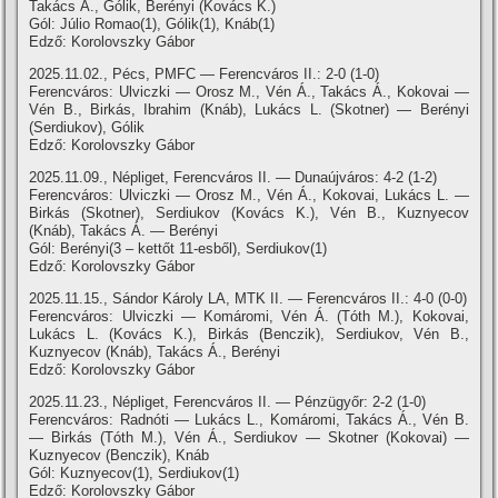
Takács Á., Gólik, Berényi (Kovács K.)
Gól: Júlio Romao(1), Gólik(1), Knáb(1)
Edző: Korolovszky Gábor
2025.11.02., Pécs, PMFC — Ferencváros II.: 2-0 (1-0)
Ferencváros: Ulviczki — Orosz M., Vén Á., Takács Á., Kokovai —
Vén B., Birkás, Ibrahim (Knáb), Lukács L. (Skotner) — Berényi
(Serdiukov), Gólik
Edző: Korolovszky Gábor
2025.11.09., Népliget, Ferencváros II. — Dunaújváros: 4-2 (1-2)
Ferencváros: Ulviczki — Orosz M., Vén Á., Kokovai, Lukács L. —
Birkás (Skotner), Serdiukov (Kovács K.), Vén B., Kuznyecov
(Knáb), Takács Á. — Berényi
Gól: Berényi(3 – kettőt 11-esből), Serdiukov(1)
Edző: Korolovszky Gábor
2025.11.15., Sándor Károly LA, MTK II. — Ferencváros II.: 4-0 (0-0)
Ferencváros: Ulviczki — Komáromi, Vén Á. (Tóth M.), Kokovai,
Lukács L. (Kovács K.), Birkás (Benczik), Serdiukov, Vén B.,
Kuznyecov (Knáb), Takács Á., Berényi
Edző: Korolovszky Gábor
2025.11.23., Népliget, Ferencváros II. — Pénzügyőr: 2-2 (1-0)
Ferencváros: Radnóti — Lukács L., Komáromi, Takács Á., Vén B.
— Birkás (Tóth M.), Vén Á., Serdiukov — Skotner (Kokovai) —
Kuznyecov (Benczik), Knáb
Gól: Kuznyecov(1), Serdiukov(1)
Edző: Korolovszky Gábor