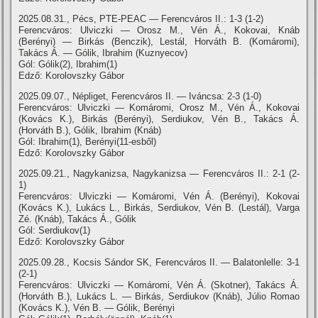
2025.08.31., Pécs, PTE-PEAC — Ferencváros II.: 1-3 (1-2)
Ferencváros: Ulviczki — Orosz M., Vén Á., Kokovai, Knáb
(Berényi) — Birkás (Benczik), Lestál, Horváth B. (Komáromi),
Takács Á. — Gólik, Ibrahim (Kuznyecov)
Gól: Gólik(2), Ibrahim(1)
Edző: Korolovszky Gábor
2025.09.07., Népliget, Ferencváros II. — Iváncsa: 2-3 (1-0)
Ferencváros: Ulviczki — Komáromi, Orosz M., Vén Á., Kokovai
(Kovács K.), Birkás (Berényi), Serdiukov, Vén B., Takács Á.
(Horváth B.), Gólik, Ibrahim (Knáb)
Gól: Ibrahim(1), Berényi(11-esből)
Edző: Korolovszky Gábor
2025.09.21., Nagykanizsa, Nagykanizsa — Ferencváros II.: 2-1 (2-
1)
Ferencváros: Ulviczki — Komáromi, Vén Á. (Berényi), Kokovai
(Kovács K.), Lukács L., Birkás, Serdiukov, Vén B. (Lestál), Varga
Zé. (Knáb), Takács Á., Gólik
Gól: Serdiukov(1)
Edző: Korolovszky Gábor
2025.09.28., Kocsis Sándor SK, Ferencváros II. — Balatonlelle: 3-1
(2-1)
Ferencváros: Ulviczki — Komáromi, Vén Á. (Skotner), Takács Á.
(Horváth B.), Lukács L. — Birkás, Serdiukov (Knáb), Júlio Romao
(Kovács K.), Vén B. — Gólik, Berényi