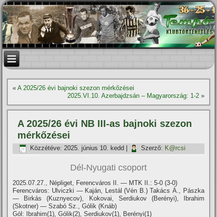
«
A 2025/26 évi bajnoki szezon mérkőzései
2025.VI.10. Azerbajdzsán – Magyarország: 1-2
»
A 2025/26 évi NB III-as bajnoki szezon
mérkőzései
Közzétéve:
2025. június 10. kedd
|
Szerző:
K@rcsi
Dél-Nyugati csoport
2025.07.27., Népliget, Ferencváros II. — MTK II.: 5-0 (3-0)
Ferencváros: Ulviczki — Kaján, Lestál (Vén B.) Takács Á., Pászka
— Birkás (Kuznyecov), Kokovai, Serdiukov (Berényi), Ibrahim
(Skotner) — Szabó Sz., Gólik (Knáb)
Gól: Ibrahim(1), Gólik(2), Serdiukov(1), Berényi(1)