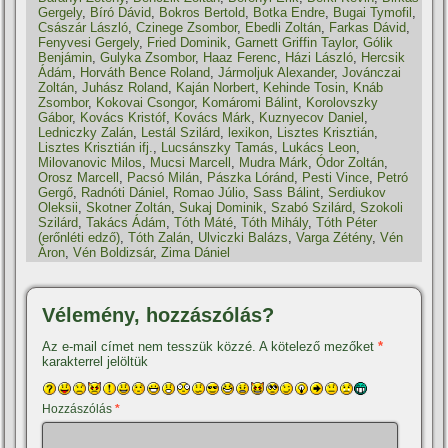
Gergely
,
Bíró Dávid
,
Bokros Bertold
,
Botka Endre
,
Bugai Tymofil
,
Császár László
,
Czinege Zsombor
,
Ebedli Zoltán
,
Farkas Dávid
,
Fenyvesi Gergely
,
Fried Dominik
,
Garnett Griffin Taylor
,
Gólik
Benjámin
,
Gulyka Zsombor
,
Haaz Ferenc
,
Házi László
,
Hercsik
Ádám
,
Horváth Bence Roland
,
Jármoljuk Alexander
,
Jovánczai
Zoltán
,
Juhász Roland
,
Kaján Norbert
,
Kehinde Tosin
,
Knáb
Zsombor
,
Kokovai Csongor
,
Komáromi Bálint
,
Korolovszky
Gábor
,
Kovács Kristóf
,
Kovács Márk
,
Kuznyecov Daniel
,
Ledniczky Zalán
,
Lestál Szilárd
,
lexikon
,
Lisztes Krisztián
,
Lisztes Krisztián ifj.
,
Lucsánszky Tamás
,
Lukács Leon
,
Milovanovic Milos
,
Mucsi Marcell
,
Mudra Márk
,
Ódor Zoltán
,
Orosz Marcell
,
Pacsó Milán
,
Pászka Lóránd
,
Pesti Vince
,
Petró
Gergő
,
Radnóti Dániel
,
Romao Júlio
,
Sass Bálint
,
Serdiukov
Oleksii
,
Skotner Zoltán
,
Sukaj Dominik
,
Szabó Szilárd
,
Szokoli
Szilárd
,
Takács Ádám
,
Tóth Máté
,
Tóth Mihály
,
Tóth Péter
(erőnléti edző)
,
Tóth Zalán
,
Ulviczki Balázs
,
Varga Zétény
,
Vén
Áron
,
Vén Boldizsár
,
Zima Dániel
Vélemény, hozzászólás?
Az e-mail címet nem tesszük közzé.
A kötelező mezőket
*
karakterrel jelöltük
Hozzászólás
*