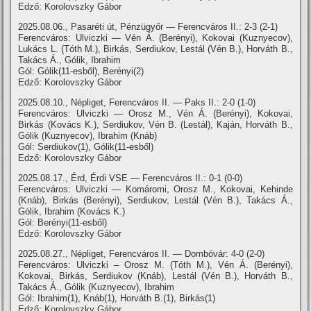
Edző: Korolovszky Gábor
2025.08.06., Pasaréti út, Pénzügyőr — Ferencváros II.: 2-3 (2-1)
Ferencváros: Ulviczki — Vén Á. (Berényi), Kokovai (Kuznyecov),
Lukács L. (Tóth M.), Birkás, Serdiukov, Lestál (Vén B.), Horváth B.,
Takács Á., Gólik, Ibrahim
Gól: Gólik(11-esből), Berényi(2)
Edző: Korolovszky Gábor
2025.08.10., Népliget, Ferencváros II. — Paks II.: 2-0 (1-0)
Ferencváros: Ulviczki — Orosz M., Vén Á. (Berényi), Kokovai,
Birkás (Kovács K.), Serdiukov, Vén B. (Lestál), Kaján, Horváth B.,
Gólik (Kuznyecov), Ibrahim (Knáb)
Gól: Serdiukov(1), Gólik(11-esből)
Edző: Korolovszky Gábor
2025.08.17., Érd, Érdi VSE — Ferencváros II.: 0-1 (0-0)
Ferencváros: Ulviczki — Komáromi, Orosz M., Kokovai, Kehinde
(Knáb), Birkás (Berényi), Serdiukov, Lestál (Vén B.), Takács Á.,
Gólik, Ibrahim (Kovács K.)
Gól: Berényi(11-esből)
Edző: Korolovszky Gábor
2025.08.27., Népliget, Ferencváros II. — Dombóvár: 4-0 (2-0)
Ferencváros: Ulviczki – Orosz M. (Tóth M.), Vén Á. (Berényi),
Kokovai, Birkás, Serdiukov (Knáb), Lestál (Vén B.), Horváth B.,
Takács Á., Gólik (Kuznyecov), Ibrahim
Gól: Ibrahim(1), Knáb(1), Horváth B.(1), Birkás(1)
Edző: Korolovszky Gábor