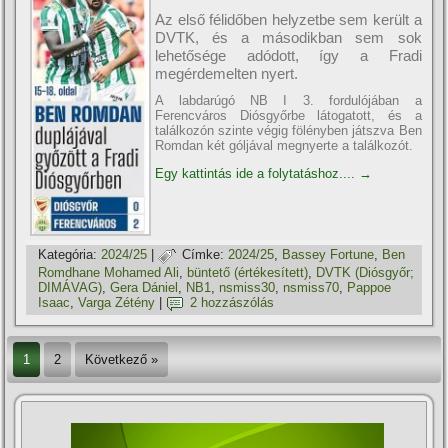
Az első félidőben helyzetbe sem került a
DVTK, és a másodikban sem sok
lehetősége adódott, így a Fradi
megérdemelten nyert.
A labdarúgó NB I 3. fordulójában a
Ferencváros Diósgyőrbe látogatott, és a
találkozón szinte végig fölényben játszva Ben
Romdan két góljával megnyerte a találkozót.
Egy kattintás ide a folytatáshoz....
→
Kategória:
2024/25
|
Címke:
2024/25
,
Bassey Fortune
,
Ben
Romdhane Mohamed Ali
,
büntető (értékesí­tett)
,
DVTK (Diósgyőr;
DIMÁVAG)
,
Gera Dániel
,
NB1
,
nsmiss30
,
nsmiss70
,
Pappoe
Isaac
,
Varga Zétény
|
2 hozzászólás
1
2
Következő »