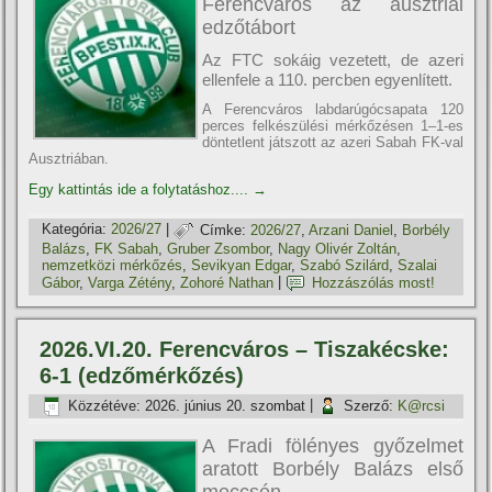
Ferencváros az ausztriai
edzőtábort
Az FTC sokáig vezetett, de azeri
ellenfele a 110. percben egyenlített.
A Ferencváros labdarúgócsapata 120
perces felkészülési mérkőzésen 1–1-es
döntetlent játszott az azeri Sabah FK-val
Ausztriában.
Egy kattintás ide a folytatáshoz....
→
Kategória:
2026/27
|
Címke:
2026/27
,
Arzani Daniel
,
Borbély
Balázs
,
FK Sabah
,
Gruber Zsombor
,
Nagy Olivér Zoltán
,
nemzetközi mérkőzés
,
Sevikyan Edgar
,
Szabó Szilárd
,
Szalai
Gábor
,
Varga Zétény
,
Zohoré Nathan
|
Hozzászólás most!
2026.VI.20. Ferencváros – Tiszakécske:
6-1 (edzőmérkőzés)
Közzétéve:
2026. június 20. szombat
|
Szerző:
K@rcsi
A Fradi fölényes győzelmet
aratott Borbély Balázs első