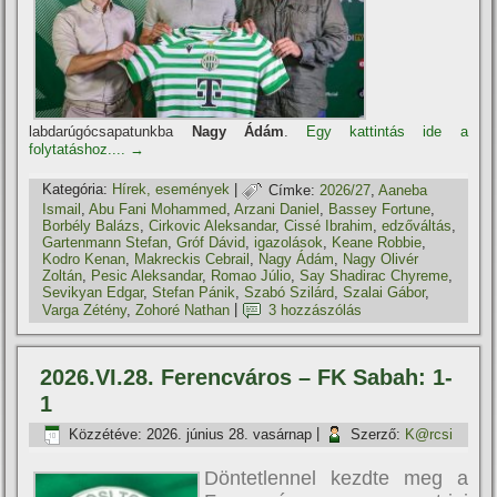
labdarúgócsapatunkba
Nagy Ádám
.
Egy kattintás ide a
folytatáshoz....
→
Kategória:
Hí­rek, események
|
Címke:
2026/27
,
Aaneba
Ismail
,
Abu Fani Mohammed
,
Arzani Daniel
,
Bassey Fortune
,
Borbély Balázs
,
Cirkovic Aleksandar
,
Cissé Ibrahim
,
edzőváltás
,
Gartenmann Stefan
,
Gróf Dávid
,
igazolások
,
Keane Robbie
,
Kodro Kenan
,
Makreckis Cebrail
,
Nagy Ádám
,
Nagy Olivér
Zoltán
,
Pesic Aleksandar
,
Romao Júlio
,
Say Shadirac Chyreme
,
Sevikyan Edgar
,
Stefan Pánik
,
Szabó Szilárd
,
Szalai Gábor
,
Varga Zétény
,
Zohoré Nathan
|
3 hozzászólás
2026.VI.28. Ferencváros – FK Sabah: 1-
1
Közzétéve:
2026. június 28. vasárnap
|
Szerző:
K@rcsi
Döntetlennel kezdte meg a