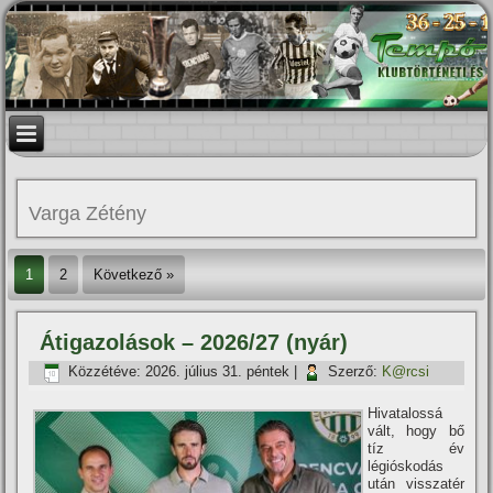
Varga Zétény
1
2
Következő »
Átigazolások – 2026/27 (nyár)
Közzétéve:
2026. július 31. péntek
|
Szerző:
K@rcsi
Hivatalossá
vált, hogy bő
tíz év
légióskodás
után visszatér