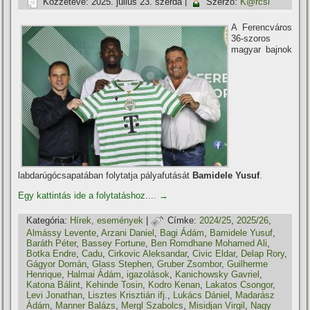
Közzétéve:
2025. július 23. szerda
|
Szerző:
K@rcsi
A Ferencváros
36-szoros
magyar bajnok
labdarúgócsapatában folytatja pályafutását
Bamidele Yusuf
.
Egy kattintás ide a folytatáshoz....
→
Kategória:
Hí­rek, események
|
Címke:
2024/25
,
2025/26
,
Almássy Levente
,
Arzani Daniel
,
Bagi Ádám
,
Bamidele Yusuf
,
Baráth Péter
,
Bassey Fortune
,
Ben Romdhane Mohamed Ali
,
Botka Endre
,
Cadu
,
Cirkovic Aleksandar
,
Civic Eldar
,
Delap Rory
,
Gágyor Domán
,
Glass Stephen
,
Gruber Zsombor
,
Guilherme
Henrique
,
Halmai Ádám
,
igazolások
,
Kanichowsky Gavriel
,
Katona Bálint
,
Kehinde Tosin
,
Kodro Kenan
,
Lakatos Csongor
,
Levi Jonathan
,
Lisztes Krisztián ifj.
,
Lukács Dániel
,
Madarász
Ádám
,
Manner Balázs
,
Mergl Szabolcs
,
Misidjan Virgil
,
Nagy