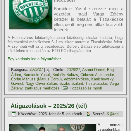
meccsén
Bamidele Yusuf szerezte meg a
vezetést, majd Varga Zétény
kétszer is betalált a Tiszakécske
ellen, de itt még nem álltak le a zöld-
fehérek.
A Ferencváros labdarúgócsapata közösségi oldalán tudatta, hogy
felkészülési mérkőzésen 6–1-es sikert aratott a Tiszakécske felett.
A szombati volt az új vezetőedző, Borbély Balázs első találkozója a
zöld-fehérek kispadján az ETO FC elhagyása óta.
Egy kattintás ide a folytatáshoz....
→
Kategória:
2026/27
|
Címke:
2026/27
,
Arzani Daniel
,
Bagi
Ádám
,
Bamidele Yusuf
,
Borbély Balázs
,
Cirkovic Aleksandar
,
Corbu Máriusz (Marius Corbu)
,
edzőmérkőzés
,
Kanichowsky
Gavriel
,
Nagy Olivér Zoltán
,
Szabó Szilárd
,
Tiszakécske
,
Varga
Zétény
,
zártkapus mérkőzés
|
Hozzászólás most!
Átigazolások – 2025/26 (tél)
Közzétéve:
2026. február 5. csütörtök
|
Szerző:
K@rcsi
A nemzeti
csapatunkban