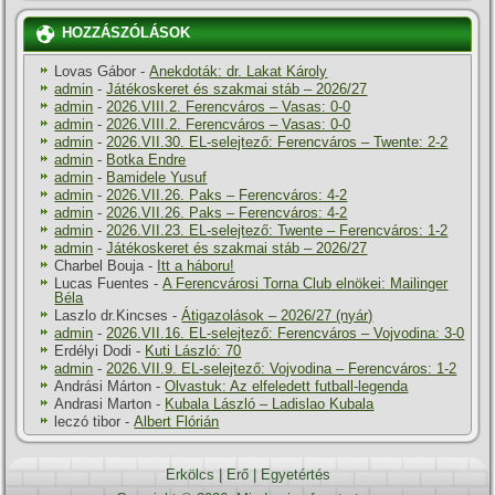
HOZZÁSZÓLÁSOK
Lovas Gábor
-
Anekdoták: dr. Lakat Károly
admin
-
Játékoskeret és szakmai stáb – 2026/27
admin
-
2026.VIII.2. Ferencváros – Vasas: 0-0
admin
-
2026.VIII.2. Ferencváros – Vasas: 0-0
admin
-
2026.VII.30. EL-selejtező: Ferencváros – Twente: 2-2
admin
-
Botka Endre
admin
-
Bamidele Yusuf
admin
-
2026.VII.26. Paks – Ferencváros: 4-2
admin
-
2026.VII.26. Paks – Ferencváros: 4-2
admin
-
2026.VII.23. EL-selejtező: Twente – Ferencváros: 1-2
admin
-
Játékoskeret és szakmai stáb – 2026/27
Charbel Bouja
-
Itt a háboru!
Lucas Fuentes
-
A Ferencvárosi Torna Club elnökei: Mailinger
Béla
Laszlo dr.Kincses
-
Átigazolások – 2026/27 (nyár)
admin
-
2026.VII.16. EL-selejtező: Ferencváros – Vojvodina: 3-0
Erdélyi Dodi
-
Kuti László: 70
admin
-
2026.VII.9. EL-selejtező: Vojvodina – Ferencváros: 1-2
Andrási Márton
-
Olvastuk: Az elfeledett futball-legenda
Andrasi Marton
-
Kubala László – Ladislao Kubala
leczó tibor
-
Albert Flórián
Erkölcs
|
Erő
|
Egyetértés