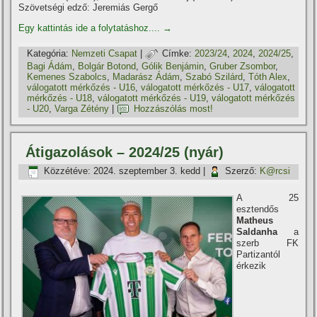
Szövetségi edző: Jeremiás Gergő
Egy kattintás ide a folytatáshoz....
→
Kategória:
Nemzeti Csapat
|
Címke:
2023/24
,
2024
,
2024/25
,
Bagi Ádám
,
Bolgár Botond
,
Gólik Benjámin
,
Gruber Zsombor
,
Kemenes Szabolcs
,
Madarász Ádám
,
Szabó Szilárd
,
Tóth Alex
,
válogatott mérkőzés - U16
,
válogatott mérkőzés - U17
,
válogatott
mérkőzés - U18
,
válogatott mérkőzés - U19
,
válogatott mérkőzés
- U20
,
Varga Zétény
|
Hozzászólás most!
Átigazolások – 2024/25 (nyár)
Közzétéve:
2024. szeptember 3. kedd
|
Szerző:
K@rcsi
A 25
esztendős
Matheus
Saldanha
a
szerb FK
Partizantól
érkezik