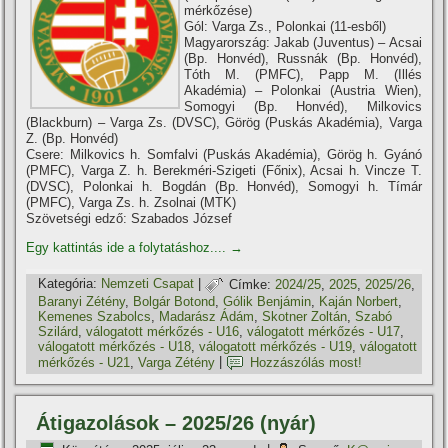
mérkőzése)
Gól: Varga Zs., Polonkai (11-esből)
Magyarország: Jakab (Juventus) – Acsai
(Bp. Honvéd), Russnák (Bp. Honvéd),
Tóth M. (PMFC), Papp M. (Illés
Akadémia) – Polonkai (Austria Wien),
Somogyi (Bp. Honvéd), Milkovics
(Blackburn) – Varga Zs. (DVSC), Görög (Puskás Akadémia), Varga
Z. (Bp. Honvéd)
Csere: Milkovics h. Somfalvi (Puskás Akadémia), Görög h. Gyánó
(PMFC), Varga Z. h. Berekméri-Szigeti (Főnix), Acsai h. Vincze T.
(DVSC), Polonkai h. Bogdán (Bp. Honvéd), Somogyi h. Tímár
(PMFC), Varga Zs. h. Zsolnai (MTK)
Szövetségi edző: Szabados József
Egy kattintás ide a folytatáshoz....
→
Kategória:
Nemzeti Csapat
|
Címke:
2024/25
,
2025
,
2025/26
,
Baranyi Zétény
,
Bolgár Botond
,
Gólik Benjámin
,
Kaján Norbert
,
Kemenes Szabolcs
,
Madarász Ádám
,
Skotner Zoltán
,
Szabó
Szilárd
,
válogatott mérkőzés - U16
,
válogatott mérkőzés - U17
,
válogatott mérkőzés - U18
,
válogatott mérkőzés - U19
,
válogatott
mérkőzés - U21
,
Varga Zétény
|
Hozzászólás most!
Átigazolások – 2025/26 (nyár)