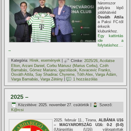
háromszor
pályára lépő
jobbhátvéd
Osváth Attila
a Paksi FC-től
érkezik
klubunkhoz.
Egy kattintás
ide a
folytatáshoz....
→
Kategória:
Hí­rek, események
|
Címke:
2025/26
,
Acolatse
Elton
,
Arzani Daniel
,
Corbu Máriusz (Marius Corbu)
,
Czéh
Barnabás
,
Gómez Mariano
,
igazolások
,
Kovacevic Franko
,
Osváth Attila
,
Say Shadirac Chyreme
,
Tóth Alex
,
Varga Ádám
,
Varga Barnabás
,
Varga Zétény
|
1 hozzászólás
2025 –
Közzétéve:
2025. november 27. csütörtök
|
Szerző:
K@rcsi
2025. február 11., Tirana,
ALBÁNIA U16
– MAGYARORSZÁG U16: 0-2 (0-0)
(Utánpótlás (U16) válogatottak