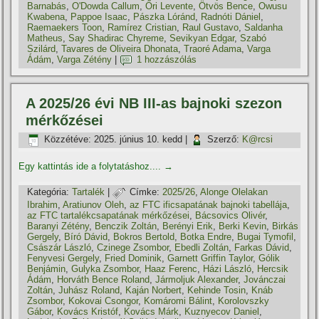
Barnabás
,
O'Dowda Callum
,
Őri Levente
,
Ötvös Bence
,
Owusu
Kwabena
,
Pappoe Isaac
,
Pászka Lóránd
,
Radnóti Dániel
,
Raemaekers Toon
,
Ramí­rez Cristian
,
Raul Gustavo
,
Saldanha
Matheus
,
Say Shadirac Chyreme
,
Sevikyan Edgar
,
Szabó
Szilárd
,
Tavares de Oliveira Dhonata
,
Traoré Adama
,
Varga
Ádám
,
Varga Zétény
|
1 hozzászólás
A 2025/26 évi NB III-as bajnoki szezon
mérkőzései
Közzétéve:
2025. június 10. kedd
|
Szerző:
K@rcsi
Egy kattintás ide a folytatáshoz....
→
Kategória:
Tartalék
|
Címke:
2025/26
,
Alonge Olelakan
Ibrahim
,
Aratiunov Oleh
,
az FTC ificsapatának bajnoki tabellája
,
az FTC tartalékcsapatának mérkőzései
,
Bácsovics Olivér
,
Baranyi Zétény
,
Benczik Zoltán
,
Berényi Erik
,
Berki Kevin
,
Birkás
Gergely
,
Bíró Dávid
,
Bokros Bertold
,
Botka Endre
,
Bugai Tymofil
,
Császár László
,
Czinege Zsombor
,
Ebedli Zoltán
,
Farkas Dávid
,
Fenyvesi Gergely
,
Fried Dominik
,
Garnett Griffin Taylor
,
Gólik
Benjámin
,
Gulyka Zsombor
,
Haaz Ferenc
,
Házi László
,
Hercsik
Ádám
,
Horváth Bence Roland
,
Jármoljuk Alexander
,
Jovánczai
Zoltán
,
Juhász Roland
,
Kaján Norbert
,
Kehinde Tosin
,
Knáb
Zsombor
,
Kokovai Csongor
,
Komáromi Bálint
,
Korolovszky
Gábor
,
Kovács Kristóf
,
Kovács Márk
,
Kuznyecov Daniel
,