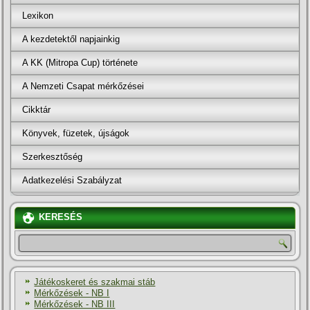
Lexikon
A kezdetektől napjainkig
A KK (Mitropa Cup) története
A Nemzeti Csapat mérkőzései
Cikktár
Könyvek, füzetek, újságok
Szerkesztőség
Adatkezelési Szabályzat
KERESÉS
Játékoskeret és szakmai stáb
Mérkőzések - NB I
Mérkőzések - NB III