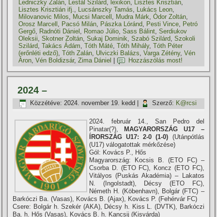
Ledniczky Zalán
,
Lestál Szilárd
,
lexikon
,
Lisztes Krisztián
,
Lisztes Krisztián ifj.
,
Lucsánszky Tamás
,
Lukács Leon
,
Milovanovic Milos
,
Mucsi Marcell
,
Mudra Márk
,
Ódor Zoltán
,
Orosz Marcell
,
Pacsó Milán
,
Pászka Lóránd
,
Pesti Vince
,
Petró
Gergő
,
Radnóti Dániel
,
Romao Júlio
,
Sass Bálint
,
Serdiukov
Oleksii
,
Skotner Zoltán
,
Sukaj Dominik
,
Szabó Szilárd
,
Szokoli
Szilárd
,
Takács Ádám
,
Tóth Máté
,
Tóth Mihály
,
Tóth Péter
(erőnléti edző)
,
Tóth Zalán
,
Ulviczki Balázs
,
Varga Zétény
,
Vén
Áron
,
Vén Boldizsár
,
Zima Dániel
|
Hozzászólás most!
2024 –
Közzétéve:
2024. november 19. kedd
|
Szerző:
K@rcsi
2024. február 14., San Pedro del
Pinatar(?),
MAGYARORSZÁG U17 –
ÍRORSZÁG U17: 2-0 (1-0)
(Utánpótlás
(U17) válogatottak mérkőzése)
Gól: Kovács P., Hős
Magyarország: Kocsis B. (ETO FC) –
Csorba D. (ETO FC), Koncz (ETO FC),
Vitályos (Puskás Akadémia) – Lakatos
N. (Ingolstadt), Décsy (ETO FC),
Németh H. (Köbenhavn), Bolgár (FTC) –
Barkóczi Ba. (Vasas), Kovács B. (Ajax), Kovács P. (Fehérvár FC)
Csere: Bolgár h. Szekér (AKA), Décsy h. Kiss L. (DVTK), Barkóczi
Ba. h. Hős (Vasas), Kovács B. h. Kancsij (Kisvárda)