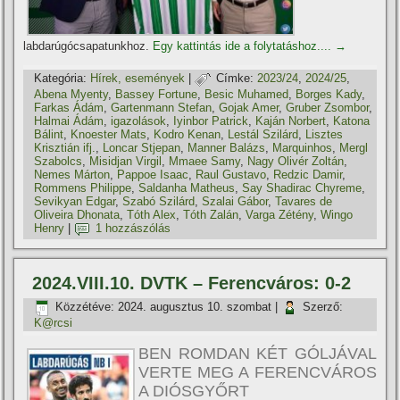
labdarúgócsapatunkhoz.
Egy kattintás ide a folytatáshoz....
→
Kategória:
Hí­rek, események
|
Címke:
2023/24
,
2024/25
,
Abena Myenty
,
Bassey Fortune
,
Besic Muhamed
,
Borges Kady
,
Farkas Ádám
,
Gartenmann Stefan
,
Gojak Amer
,
Gruber Zsombor
,
Halmai Ádám
,
igazolások
,
Iyinbor Patrick
,
Kaján Norbert
,
Katona
Bálint
,
Knoester Mats
,
Kodro Kenan
,
Lestál Szilárd
,
Lisztes
Krisztián ifj.
,
Loncar Stjepan
,
Manner Balázs
,
Marquinhos
,
Mergl
Szabolcs
,
Misidjan Virgil
,
Mmaee Samy
,
Nagy Olivér Zoltán
,
Nemes Márton
,
Pappoe Isaac
,
Raul Gustavo
,
Redzic Damir
,
Rommens Philippe
,
Saldanha Matheus
,
Say Shadirac Chyreme
,
Sevikyan Edgar
,
Szabó Szilárd
,
Szalai Gábor
,
Tavares de
Oliveira Dhonata
,
Tóth Alex
,
Tóth Zalán
,
Varga Zétény
,
Wingo
Henry
|
1 hozzászólás
2024.VIII.10. DVTK – Ferencváros: 0-2
Közzétéve:
2024. augusztus 10. szombat
|
Szerző:
K@rcsi
BEN ROMDAN KÉT GÓLJÁVAL
VERTE MEG A FERENCVÁROS
A DIÓSGYŐRT