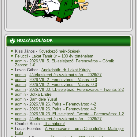
HOZZÁSZÓLÁSOK
Kiss János
-
Következő mérkőzések
Felucci
-
Lakat Tanár úr – 100 év történelem
admin
-
2026.VIII.5. EL-selejtező: Ferencváros – Górnik
Zabrze: 1-0
Lovas Gábor
-
Anekdoták: dr. Lakat Károly
admin
-
Játékoskeret és szakmai stáb – 2026/27
admin
-
2026.VIII.2. Ferencváros – Vasas: 0-0
admin
-
2026.VIII.2. Ferencváros – Vasas: 0-0
admin
-
2026.VII.30. EL-selejtező: Ferencváros – Twente: 2-2
admin
-
Botka Endre
admin
-
Bamidele Yusuf
admin
-
2026.VII.26. Paks – Ferencváros: 4-2
admin
-
2026.VII.26. Paks – Ferencváros: 4-2
admin
-
2026.VII.23. EL-selejtező: Twente – Ferencváros: 1-2
admin
-
Játékoskeret és szakmai stáb – 2026/27
Charbel Bouja
-
Itt a háboru!
Lucas Fuentes
-
A Ferencvárosi Torna Club elnökei: Mailinger
Béla