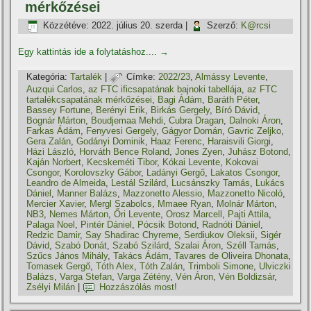
mérkőzései
Közzétéve:
2022. július 20. szerda
|
Szerző:
K@rcsi
Egy kattintás ide a folytatáshoz....
→
Kategória:
Tartalék
|
Címke:
2022/23
,
Almássy Levente
,
Auzqui Carlos
,
az FTC ificsapatának bajnoki tabellája
,
az FTC
tartalékcsapatának mérkőzései
,
Bagi Ádám
,
Baráth Péter
,
Bassey Fortune
,
Berényi Erik
,
Birkás Gergely
,
Bíró Dávid
,
Bognár Márton
,
Boudjemaa Mehdi
,
Cubra Dragan
,
Dalnoki Áron
,
Farkas Ádám
,
Fenyvesi Gergely
,
Gágyor Domán
,
Gavric Zeljko
,
Gera Zalán
,
Godányi Dominik
,
Haaz Ferenc
,
Haraisvili Giorgi
,
Házi László
,
Horváth Bence Roland
,
Jones Zyen
,
Juhász Botond
,
Kaján Norbert
,
Kecskeméti Tibor
,
Kókai Levente
,
Kokovai
Csongor
,
Korolovszky Gábor
,
Ladányi Gergő
,
Lakatos Csongor
,
Leandro de Almeida
,
Lestál Szilárd
,
Lucsánszky Tamás
,
Lukács
Dániel
,
Manner Balázs
,
Mazzonetto Alessio
,
Mazzonetto Nicoló
,
Mercier Xavier
,
Mergl Szabolcs
,
Mmaee Ryan
,
Molnár Márton
,
NB3
,
Nemes Márton
,
Őri Levente
,
Orosz Marcell
,
Pajti Attila
,
Palaga Noel
,
Pintér Dániel
,
Pócsik Botond
,
Radnóti Dániel
,
Redzic Damir
,
Say Shadirac Chyreme
,
Serdiukov Oleksii
,
Sigér
Dávid
,
Szabó Donát
,
Szabó Szilárd
,
Szalai Áron
,
Széll Tamás
,
Szűcs János Mihály
,
Takács Ádám
,
Tavares de Oliveira Dhonata
,
Tomasek Gergő
,
Tóth Alex
,
Tóth Zalán
,
Trimboli Simone
,
Ulviczki
Balázs
,
Varga Stefan
,
Varga Zétény
,
Vén Áron
,
Vén Boldizsár
,
Zsélyi Milán
|
Hozzászólás most!