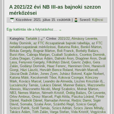
A 2021/22 évi NB III-as bajnoki szezon
mérkőzései
Közzétéve:
2021. július 15. csütörtök
|
Szerző:
K@rcsi
Egy kattintás ide a folytatáshoz....
→
Kategória:
Tartalék
|
Címke:
2021/22
,
Almássy Levente
,
Arday Dominik
,
az FTC ificsapatának bajnoki tabellája
,
az FTC
tartalékcsapatának mérkőzései
,
Baturina Roko
,
Benkő Márton
,
Birkás Gergely
,
Bognár Márton
,
Boli Franck
,
Borbély Balázs
,
Burzi Alex
,
Cabraja Marijan
,
Csabafi Szabolcs
,
Csontos Dominik
,
Cubra Dragan
,
Czékus Ádám
,
Dalnoki Áron
,
Dragóner Áron
,
Dvali
Lasa
,
Fenyvesi Gergely
,
Filkóházi Dávid
,
Gavric Zeljko
,
Gera
Zalán
,
Godányi Dominik
,
Haaz Ferenc
,
Hanninen Onni
,
Haraisvili
Giorgi
,
Házi László
,
Horváth Bence Roland
,
Horváth Marcell
,
Jászai-Deák Zoltán
,
Jones Zyen
,
Juhász Botond
,
Kaján Norbert
,
Katona Máté
,
Kecskeméti Tibor
,
Kokovai Csongor
,
Könczey
Márk
,
Kovács Marcel
,
Leandro de Almeida
,
Lisztes Krisztián ifj.
,
Lucsánszky Tamás
,
Lukács Dániel
,
Manner Balázs
,
Mazzonetto
Alessio
,
Mazzonetto Nicoló
,
Mergl Szabolcs
,
Molnár Márton
,
NB3
,
Nemes Márton
,
Németh Kristóf
,
Ördög Balázs
,
Őri Levente
,
Orlov Ambrus
,
Orosz Marcell
,
Pajti Attila
,
Pászka Lóránd
,
Pintér
Dániel
,
Radnóti Dániel
,
Ramadan Ammar
,
Redzic Damir
,
Sigér
Dávid
,
Somalia
,
Szalai Áron
,
Szánthó Regő
,
Szécsi Gergő
,
Szécsi Patrik
,
Széll Tamás
,
Szücs Adrián
,
Szücs János Mihály
,
Takács Ádám
,
Tóth Zalán
,
Varga Stefan
,
Vida Kristóf
,
Vogyicska