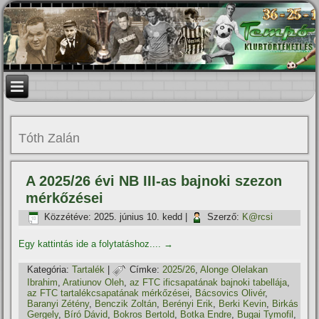
Tóth Zalán
A 2025/26 évi NB III-as bajnoki szezon
mérkőzései
Közzétéve:
2025. június 10. kedd
|
Szerző:
K@rcsi
Egy kattintás ide a folytatáshoz....
→
Kategória:
Tartalék
|
Címke:
2025/26
,
Alonge Olelakan
Ibrahim
,
Aratiunov Oleh
,
az FTC ificsapatának bajnoki tabellája
,
az FTC tartalékcsapatának mérkőzései
,
Bácsovics Olivér
,
Baranyi Zétény
,
Benczik Zoltán
,
Berényi Erik
,
Berki Kevin
,
Birkás
Gergely
,
Bíró Dávid
,
Bokros Bertold
,
Botka Endre
,
Bugai Tymofil
,