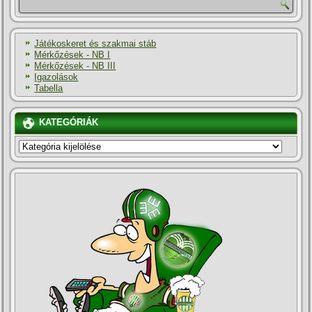
Játékoskeret és szakmai stáb
Mérkőzések - NB I
Mérkőzések - NB III
Igazolások
Tabella
KATEGÓRIÁK
KATEGÓRIÁK