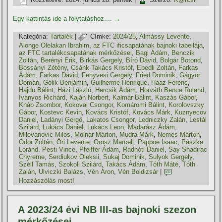
Egy kattintás ide a folytatáshoz....
→
Kategória:
Tartalék
|
Címke:
2024/25
,
Almássy Levente
,
Alonge Olelakan Ibrahim
,
az FTC ificsapatának bajnoki tabellája
,
az FTC tartalékcsapatának mérkőzései
,
Bagi Ádám
,
Benczik
Zoltán
,
Berényi Erik
,
Birkás Gergely
,
Bíró Dávid
,
Bolgár Botond
,
Bossányi Zétény
,
Csánk-Takács Kristóf
,
Ebedli Zoltán
,
Farkas
Ádám
,
Farkas Dávid
,
Fenyvesi Gergely
,
Fried Dominik
,
Gágyor
Domán
,
Gólik Benjámin
,
Guilherme Henrique
,
Haaz Ferenc
,
Hajdu Bálint
,
Házi László
,
Hercsik Ádám
,
Horváth Bence Roland
,
Iványos Richárd
,
Kaján Norbert
,
Kalmár Bálint
,
Kaszás Gábor
,
Knáb Zsombor
,
Kokovai Csongor
,
Komáromi Bálint
,
Korolovszky
Gábor
,
Kostevc Kevin
,
Kovács Kristóf
,
Kovács Márk
,
Kuznyecov
Daniel
,
Ladányi Gergő
,
Lakatos Csongor
,
Ledniczky Zalán
,
Lestál
Szilárd
,
Lukács Dániel
,
Lukács Leon
,
Madarász Ádám
,
Milovanovic Milos
,
Molnár Márton
,
Mudra Márk
,
Nemes Márton
,
Ódor Zoltán
,
Őri Levente
,
Orosz Marcell
,
Pappoe Isaac
,
Pászka
Lóránd
,
Pesti Vince
,
Pfeiffer Ádám
,
Radnóti Dániel
,
Say Shadirac
Chyreme
,
Serdiukov Oleksii
,
Sukaj Dominik
,
Sulyok Gergely
,
Széll Tamás
,
Szokoli Szilárd
,
Takács Ádám
,
Tóth Máté
,
Tóth
Zalán
,
Ulviczki Balázs
,
Vén Áron
,
Vén Boldizsár
|
Hozzászólás most!
A 2023/24 évi NB III-as bajnoki szezon
mérkőzései