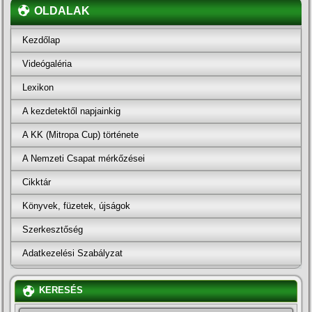
OLDALAK
Kezdőlap
Videógaléria
Lexikon
A kezdetektől napjainkig
A KK (Mitropa Cup) története
A Nemzeti Csapat mérkőzései
Cikktár
Könyvek, füzetek, újságok
Szerkesztőség
Adatkezelési Szabályzat
KERESÉS