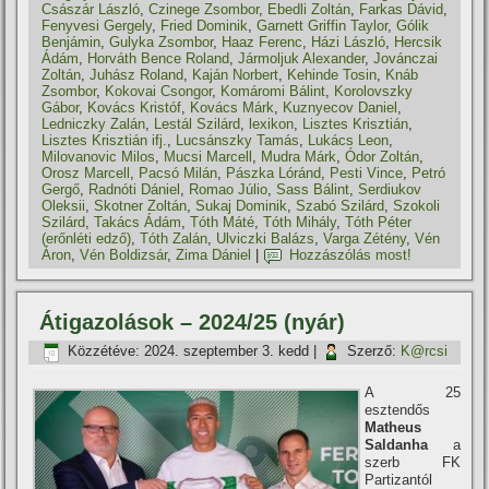
Császár László
,
Czinege Zsombor
,
Ebedli Zoltán
,
Farkas Dávid
,
Fenyvesi Gergely
,
Fried Dominik
,
Garnett Griffin Taylor
,
Gólik
Benjámin
,
Gulyka Zsombor
,
Haaz Ferenc
,
Házi László
,
Hercsik
Ádám
,
Horváth Bence Roland
,
Jármoljuk Alexander
,
Jovánczai
Zoltán
,
Juhász Roland
,
Kaján Norbert
,
Kehinde Tosin
,
Knáb
Zsombor
,
Kokovai Csongor
,
Komáromi Bálint
,
Korolovszky
Gábor
,
Kovács Kristóf
,
Kovács Márk
,
Kuznyecov Daniel
,
Ledniczky Zalán
,
Lestál Szilárd
,
lexikon
,
Lisztes Krisztián
,
Lisztes Krisztián ifj.
,
Lucsánszky Tamás
,
Lukács Leon
,
Milovanovic Milos
,
Mucsi Marcell
,
Mudra Márk
,
Ódor Zoltán
,
Orosz Marcell
,
Pacsó Milán
,
Pászka Lóránd
,
Pesti Vince
,
Petró
Gergő
,
Radnóti Dániel
,
Romao Júlio
,
Sass Bálint
,
Serdiukov
Oleksii
,
Skotner Zoltán
,
Sukaj Dominik
,
Szabó Szilárd
,
Szokoli
Szilárd
,
Takács Ádám
,
Tóth Máté
,
Tóth Mihály
,
Tóth Péter
(erőnléti edző)
,
Tóth Zalán
,
Ulviczki Balázs
,
Varga Zétény
,
Vén
Áron
,
Vén Boldizsár
,
Zima Dániel
|
Hozzászólás most!
Átigazolások – 2024/25 (nyár)
Közzétéve:
2024. szeptember 3. kedd
|
Szerző:
K@rcsi
A 25
esztendős
Matheus
Saldanha
a
szerb FK
Partizantól