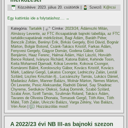
Közzétéve:
2023. július 20. csütörtök
|
Szerző:
K@rcsi
Egy kattintás ide a folytatáshoz....
→
Kategória:
Tartalék
|
Címke:
2023/24
,
Ádámszki Milán
,
Almássy Levente
,
az FTC ificsapatának bajnoki tabellája
,
az FTC
tartalékcsapatának mérkőzései
,
Bagi Ádám
,
Baráth Péter
,
Benczik Zoltán
,
Berényi Erik
,
Birkás Gergely
,
Bíró Dávid
,
Bognár
Márton
,
Bolgár Botond
,
Csánk-Takács Kristóf
,
Farkas Ádám
,
Fenyvesi Gergely
,
Gágyor Domán
,
Godena Gábor
,
Gólik
Benjámin
,
Haaz Ferenc
,
Halmai Ádám
,
Házi László
,
Horváth
Bence Roland
,
Iványos Richárd
,
Katona Bálint
,
Kehinde Tosin
,
Keita Mohamed Djamadi
,
Kókai Levente
,
Kokovai Csongor
,
Komáromi Bálint
,
Korolovszky Gábor
,
Kovács Kristóf
,
Kovács
Márk
,
Ladányi Gergő
,
Lakatos Csongor
,
Ledniczky Zalán
,
Lestál
Szilárd
,
Lisztes Krisztián ifj.
,
Lucsánszky Tamás
,
Lukács Dániel
,
Madarász Ádám
,
Manner Balázs
,
Molnár Márton
,
Nemes Márton
,
Őri Levente
,
Pesic Aleksandar
,
Radnóti Dániel
,
Say Shadirac
Chyreme
,
Serdiukov Oleksii
,
Sukaj Dominik
,
Szabó Szilárd
,
Szalai Áron
,
Széll Tamás
,
Szulimán Roland
,
Takács Ádám
,
Tavares de Oliveira Dhonata
,
Tomasek Gergő
,
Tóth Alex
,
Tóth
Máté
,
Tóth Zalán
,
Ulviczki Balázs
,
Varga Zétény
,
Vas Balázs
,
Vén Áron
|
Hozzászólás most!
A 2022/23 évi NB III-as bajnoki szezon