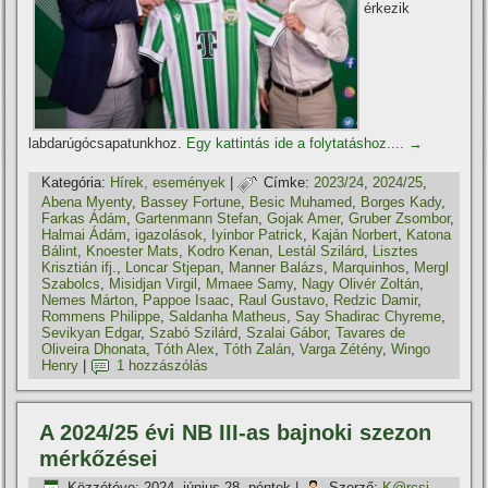
érkezik
labdarúgócsapatunkhoz.
Egy kattintás ide a folytatáshoz....
→
Kategória:
Hí­rek, események
|
Címke:
2023/24
,
2024/25
,
Abena Myenty
,
Bassey Fortune
,
Besic Muhamed
,
Borges Kady
,
Farkas Ádám
,
Gartenmann Stefan
,
Gojak Amer
,
Gruber Zsombor
,
Halmai Ádám
,
igazolások
,
Iyinbor Patrick
,
Kaján Norbert
,
Katona
Bálint
,
Knoester Mats
,
Kodro Kenan
,
Lestál Szilárd
,
Lisztes
Krisztián ifj.
,
Loncar Stjepan
,
Manner Balázs
,
Marquinhos
,
Mergl
Szabolcs
,
Misidjan Virgil
,
Mmaee Samy
,
Nagy Olivér Zoltán
,
Nemes Márton
,
Pappoe Isaac
,
Raul Gustavo
,
Redzic Damir
,
Rommens Philippe
,
Saldanha Matheus
,
Say Shadirac Chyreme
,
Sevikyan Edgar
,
Szabó Szilárd
,
Szalai Gábor
,
Tavares de
Oliveira Dhonata
,
Tóth Alex
,
Tóth Zalán
,
Varga Zétény
,
Wingo
Henry
|
1 hozzászólás
A 2024/25 évi NB III-as bajnoki szezon
mérkőzései
Közzétéve:
2024. június 28. péntek
|
Szerző:
K@rcsi