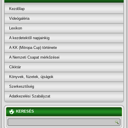
Kezdőlap
Videógaléria
Lexikon
A kezdetektől napjainkig
A KK (Mitropa Cup) története
A Nemzeti Csapat mérkőzései
Cikktár
Könyvek, füzetek, újságok
Szerkesztőség
Adatkezelési Szabályzat
KERESÉS