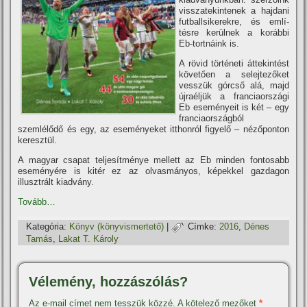
visszatekintenek a hajdani
futballsikerekre, és emlí­
tésre kerülnek a korábbi
Eb-tortnáink is.
A rövid történeti áttekintést
követően a selejtezőket
vesszük górcső alá, majd
újraéljük a franciaországi
Eb eseményeit is két – egy
franciaországból
szemlélődő és egy, az eseményeket itthonról figyelő – nézőponton
keresztül.
A magyar csapat teljesí­tménye mellett az Eb minden fontosabb
eseményére is kitér ez az olvasmányos, képekkel gazdagon
illusztrált kiadvány.
Tovább…
Kategória:
Könyv (könyvismertető)
|
Címke:
2016
,
Dénes
Tamás
,
Lakat T. Károly
Vélemény, hozzászólás?
Az e-mail címet nem tesszük közzé.
A kötelező mezőket
*