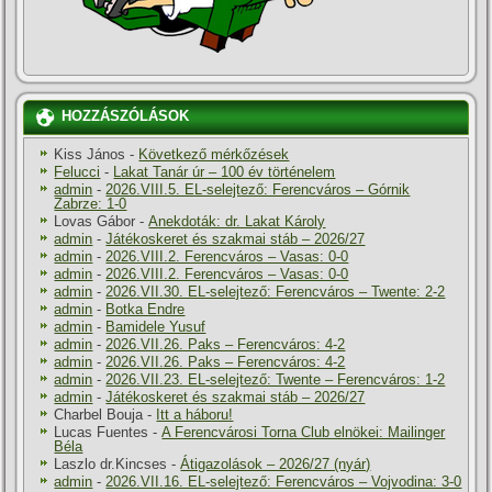
HOZZÁSZÓLÁSOK
Kiss János
-
Következő mérkőzések
Felucci
-
Lakat Tanár úr – 100 év történelem
admin
-
2026.VIII.5. EL-selejtező: Ferencváros – Górnik
Zabrze: 1-0
Lovas Gábor
-
Anekdoták: dr. Lakat Károly
admin
-
Játékoskeret és szakmai stáb – 2026/27
admin
-
2026.VIII.2. Ferencváros – Vasas: 0-0
admin
-
2026.VIII.2. Ferencváros – Vasas: 0-0
admin
-
2026.VII.30. EL-selejtező: Ferencváros – Twente: 2-2
admin
-
Botka Endre
admin
-
Bamidele Yusuf
admin
-
2026.VII.26. Paks – Ferencváros: 4-2
admin
-
2026.VII.26. Paks – Ferencváros: 4-2
admin
-
2026.VII.23. EL-selejtező: Twente – Ferencváros: 1-2
admin
-
Játékoskeret és szakmai stáb – 2026/27
Charbel Bouja
-
Itt a háboru!
Lucas Fuentes
-
A Ferencvárosi Torna Club elnökei: Mailinger
Béla
Laszlo dr.Kincses
-
Átigazolások – 2026/27 (nyár)
admin
-
2026.VII.16. EL-selejtező: Ferencváros – Vojvodina: 3-0