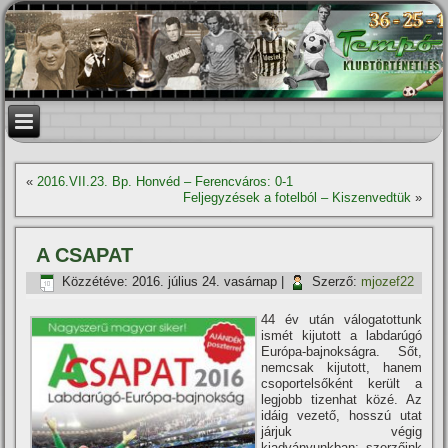
«
2016.VII.23. Bp. Honvéd – Ferencváros: 0-1
Feljegyzések a fotelból – Kiszenvedtük
»
A CSAPAT
Közzétéve:
2016. július 24. vasárnap
|
Szerző:
mjozef22
44 év után válogatottunk
ismét kijutott a labdarúgó
Európa-bajnokságra. Sőt,
nemcsak kijutott, hanem
csoportelsőként került a
legjobb tizenhat közé. Az
idáig vezető, hosszú utat
járjuk végig
kiadványunkban: szerzőink