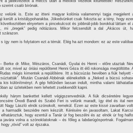
ént a játékvezetőt a meccs után a mexikói vezetők kitüntették! Részünkrő
szerint csaló bí­rónak.
 ez velünk is. Este az itteni magyar kolónia valamennyi tagja megjelent 
aji került a kristálypoharakba. Jókedvünket csak fokozta az a tény, hogy eze
következtében elnyertem a pincekulcsot és jobbnál-jobb borokkal láttam el 
últ, mi „öregek” pedig nótázásra. Mikor felcsendült a dal „Akácos út, h
 szárazon.
, s í­gy nem is folytatom ezt a témát. Elég ha azt mondom: ez az este valóba
 – Berke dr. Mike, Mészáros, Csanádi, Gyulai és Henni – előre utaztak Ne
t sor, mivel az óriási repülőteret Henni Géza itt élő rokonsága megtöltötte. 
das mégis kimentek a repülőtérre. Itt a búcsúzás hevében a fiúk helyett 
csúztatták”. Miután Csanádi Abbénak elénekelték a „Neked a búcsú sohas
a kis különí­tményt. A gép feltűnően lassan indult, mintha valami láthatatla
ban az üzletekben nem lehetett zsebkendőt kapni.
sekély három bankettet kellett végigszenvedniük. A fiúk dicséretére legye
encsére Ónodi Bandi és Szabó Feri is velünk maradt, í­gy étel és ital ne
tt Nagy László elnök szónokolt, remekül. Ezen az este kissé zavarban volt
gy a harmadik beszédre nem készült. Kérésére én javasoltam, Lakat Karcsi
 elhatároztuk, hogy ezentúl a Tanár úr fog beszélni és az elnök úr fog halfo
ra javára volna a szónoklatoknak – és főleg a labdarúgósportnak. Fogalma
 hogy „rövid” volt az éjszaka.