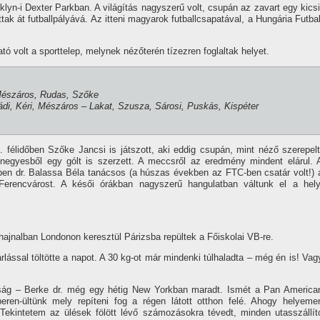
klyn-i Dexter Parkban. A világí­tás nagyszerű volt, csupán az zavart egy kicsi
tak át futballpályává. Az itteni magyarok futballcsapatával, a Hungária Futbal
ó volt a sporttelep, melynek nézőterén tí­zezren foglaltak helyet.
 Mészáros, Rudas, Szőke
di, Kéri, Mészáros – Lakat, Szusza, Sárosi, Puskás, Kispéter
 félidőben Szőke Jancsi is játszott, aki eddig csupán, mint néző szerepelt
enegyesből egy gólt is szerzett. A meccsről az eredmény mindent elárul. 
en dr. Balassa Béla tanácsos (a húszas években az FTC-ben csatár volt!) 
erencvárost. A késői órákban nagyszerű hangulatban váltunk el a hely
ajnalban Londonon keresztül Párizsba repültek a Főiskolai VB-re.
lással töltötte a napot. A 30 kg-ot már mindenki túlhaladta – még én is! Vag
rsaság – Berke dr. még egy hétig New Yorkban maradt. Ismét a Pan America
ren-ültünk mely repí­teni fog a régen látott otthon felé. Ahogy helyeme
Tekintetem az ülések fölött lévő számozásokra tévedt, minden utasszállí­t