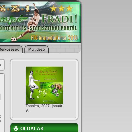
Mérkőzések
Múltidéző
»
Tapolca, 2027. január
9.
z
s
OLDALAK