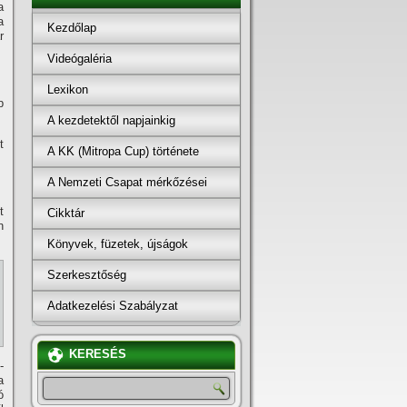
a
a
Kezdőlap
r
Videógaléria
Lexikon
p
A kezdetektől napjainkig
t
A KK (Mitropa Cup) története
A Nemzeti Csapat mérkőzései
t
Cikktár
n
Könyvek, füzetek, újságok
Szerkesztőség
Adatkezelési Szabályzat
KERESÉS
­
a
ó