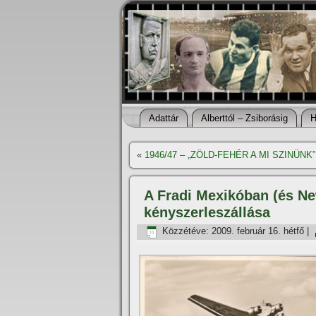
Adattár
Alberttól – Zsiborásig
H
«
1946/47 – „ZÖLD-FEHÉR A MI SZINÜNK” –
A Fradi Mexikóban (és Ne
kényszerleszállása
Közzétéve:
2009. február 16. hétfő
|