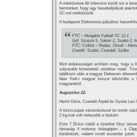
A mérkőzésre fél kilenckor került sor a broo
bennünket, hogy egy baseballpályát alakí­tot
SC-vel mérkőztünk.
A budapesti Elektromos-pályához hasonlí­that
FTC – Hungária Futball SC 12-1
Gól: Szusza 5, Sárosi 2, Szabó 2,
FTC: Csikós – Rudas, Ónodi – Herná
Cserék: Szabó, Csanádi, Szőke
Mint érdekességet emlí­tem meg, hogy a II.
súlyosabb kimenetelű sérülése miatt. Tiz
találkozó után a magyar Debrecen étteremb
New York-i magyar konzul üdvözölte a F
magyaroktól.
Augusztus 22.
Henni Géza, Csanádi Árpád és Gyulai Laci h
A törzscsapat városnézéssel és ismét vásár
2 kg-mal volt nehezebb a táskám.
Este 7.35-kor indult a tizenhat főnyi tá
társaság 4 motoros óriásgépén – a Clippe
körülnézek, valami ismét eszembe jutott. 