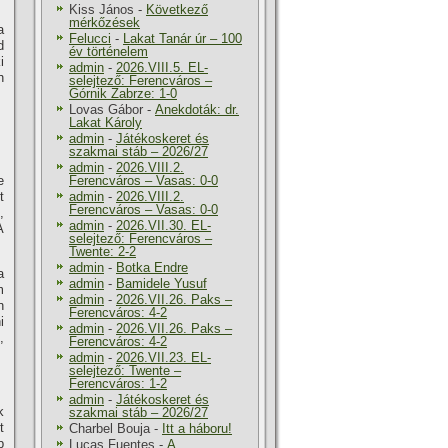
Kiss János
-
Következő
mérkőzések
a
Felucci
-
Lakat Tanár úr – 100
d
év történelem
i
admin
-
2026.VIII.5. EL-
h
selejtező: Ferencváros –
Górnik Zabrze: 1-0
Lovas Gábor
-
Anekdoták: dr.
Lakat Károly
admin
-
Játékoskeret és
szakmai stáb – 2026/27
admin
-
2026.VIII.2.
e
Ferencváros – Vasas: 0-0
t
admin
-
2026.VIII.2.
Ferencváros – Vasas: 0-0
,
admin
-
2026.VII.30. EL-
A
selejtező: Ferencváros –
Twente: 2-2
admin
-
Botka Endre
a
admin
-
Bamidele Yusuf
m
admin
-
2026.VII.26. Paks –
n
Ferencváros: 4-2
i
admin
-
2026.VII.26. Paks –
,
Ferencváros: 4-2
admin
-
2026.VII.23. EL-
selejtező: Twente –
Ferencváros: 1-2
admin
-
Játékoskeret és
k
szakmai stáb – 2026/27
t
Charbel Bouja
-
Itt a háboru!
p
Lucas Fuentes
-
A