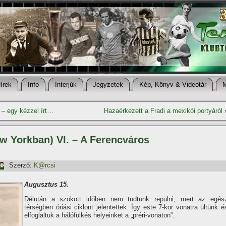
í­rek
Info
Interjúk
Jegyzetek
Kép, Könyv & Videotár
 egy kézzel í­rt…
Hazaérkezett a Fradi a mexikói portyáról
w Yorkban) VI. – A Ferencváros
Szerző:
K@rcsi
Augusztus 15.
Délután a szokott időben nem tudtunk repülni, mert az egés
térségben óriási ciklont jelentettek. Így este 7-kor vonatra ültünk é
elfoglaltuk a hálófülkés helyeinket a „préri-vonaton”.