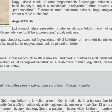
Nagy László elnök úr korát meghazudtoló fürgeséggel mászott 
felső fekhelyre, mivel a mexikóiak „elfelejtettek” létrát tervezni 
„préri-vonathoz”. Életemben most hallottam először, hogy magya
ember a MÁV-ot dicsérte …
Augusztus 16.
Ezt a napot teljes egészében a pihenésnek szenteltük, mivel holna
Reggel kilencre futott be a „préri-vonat” a pályaudvarra.
pás ebédet szeszes ital fogyasztása nélkül költöttük el – erre kért bennünke
kázás, majd korán megvacsoráztunk és pihenőre tértünk.
 részt a mai meccsünk miatt! A mexikói játékosok a mérkőzés előtt rendezet
leket, ezüst serlegeket vehettek át. A találkozóra minden jegy elkelt, hisze
áncsiak voltak!
di, Kéri, Mészáros – Lakat, Szusza, Sárosi, Puskás, Kispéter
újból megsérültem s ki kellett állnom. Kéri is kiállt, de őt a borzasztóan bí
Egyébként a pályán voltak olyan tömegjelenetek, amikor a mexikóiak 13-an is 
 sombrerók, üvegek összegyűjtése a pályán – heves viták közben – tombol