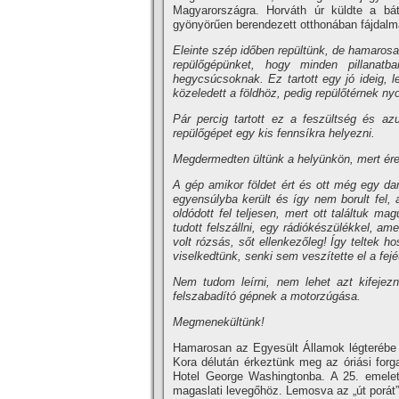
Magyarországra. Horváth úr küldte a bá
gyönyörűen berendezett otthonában fájda
Eleinte szép időben repültünk, de hamarosa
repülőgépünket, hogy minden pillanatb
hegycsúcsoknak. Ez tartott egy jó ideig, 
közeledett a földhöz, pedig repülőtérnek nyo
Pár percig tartott ez a feszültség és az
repülőgépet egy kis fennsí­kra helyezni.
Megdermedten ültünk a helyünkön, mert ére
A gép amikor földet ért és ott még egy dar
egyensúlyba került és í­gy nem borult fe
oldódott fel teljesen, mert ott találtuk 
tudott felszállni, egy rádiókészülékkel, am
volt rózsás, sőt ellenkezőleg! Így teltek 
viselkedtünk, senki sem veszí­tette el a fejé
Nem tudom leí­rni, nem lehet azt kifeje
felszabadí­tó gépnek a motorzúgása.
Megmenekültünk!
Hamarosan az Egyesült Államok légterébe é
Kora délután érkeztünk meg az óriási forg
Hotel George Washingtonba. A 25. emele
magaslati levegőhöz. Lemosva az „út porát”