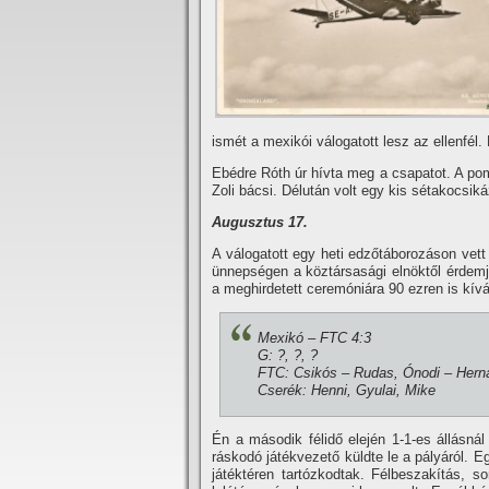
ismét a mexikói válogatott lesz az ellenfél. 
Ebédre Róth úr hí­vta meg a csapatot. A pom
Zoli bácsi. Délután volt egy kis sétakocsi
Augusztus 17.
A válogatott egy heti edzőtáborozáson vett
ünnepségen a köztársasági elnöktől érdemje
a meghirdetett ceremóniára 90 ezren is kí­v
Mexikó – FTC 4:3
G: ?, ?, ?
FTC: Csikós – Rudas, Ónodi – Herná
Cserék: Henni, Gyulai, Mike
Én a második félidő elején 1-1-es állásnál 
ráskodó játékvezető küldte le a pályáról. 
játéktéren tartózkodtak. Félbeszakí­tás,