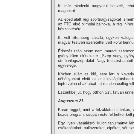
Itt már mindenki magyarul beszélt, tehá
magunkat.
Az ebéd alatt régi sportnagyságokat ismer
az FTC első olimpiai bajnoka, a régi hí­res ö
köszöntésére.
Itt volt Sternberg László, egykori válogat
magyar testvéri szeretettel vett körül bennü
Étkezés után szem nem maradt szárazon
gyönyörűen elénekelte: „Szép vagy, gyön
cí­mű világszép dalát. Nagy tetszést aratot
egyvelege.
Közben eljárt az idő, este lett s követ
néhányunkat elvitt az esti kivilágí­tásban
lepte volna el az utcát, itt minden csillog-v
Eszünkbe jut, hogy otthon Szt. István ünne
Augusztus 21.
Korán reggel, mint a felzaklatott méhkas, 
közös program, csupán este fél hétkor kell j
Egy ilyen vásárlásról külön tanulmányt leh
esőkabátokat, pullóvereket, cipőket, sőt sz