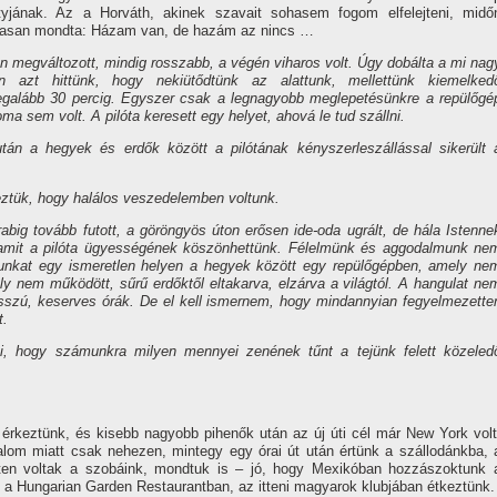
tyjának. Az a Horváth, akinek szavait sohasem fogom elfelejteni, midő
lmasan mondta: Házam van, de hazám az nincs …
n megváltozott, mindig rosszabb, a végén viharos volt. Úgy dobálta a mi nag
an azt hittünk, hogy nekiütődtünk az alattunk, mellettünk kiemelked
legalább 30 percig. Egyszer csak a legnagyobb meglepetésünkre a repülőgé
ma sem volt. A pilóta keresett egy helyet, ahová le tud szállni.
után a hegyek és erdők között a pilótának kényszerleszállással sikerült 
ztük, hogy halálos veszedelemben voltunk.
abig tovább futott, a göröngyös úton erősen ide-oda ugrált, de hála Istenne
l, amit a pilóta ügyességének köszönhettünk. Félelmünk és aggodalmunk ne
magunkat egy ismeretlen helyen a hegyek között egy repülőgépben, amely ne
ely nem működött, sűrű erdőktől eltakarva, elzárva a világtól. A hangulat ne
hosszú, keserves órák. De el kell ismernem, hogy mindannyian fegyelmezette
t.
zni, hogy számunkra milyen mennyei zenének tűnt a tejünk felett közeled
rkeztünk, és kisebb nagyobb pihenők után az új úti cél már New York volt
alom miatt csak nehezen, mintegy egy órai út után értünk a szállodánkba, 
ten voltak a szobáink, mondtuk is – jó, hogy Mexikóban hozzászoktunk 
 a Hungarian Garden Restaurantban, az itteni magyarok klubjában étkeztünk.