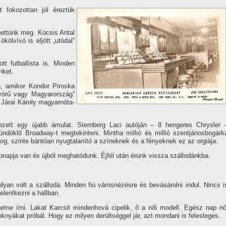
t fokozottan jól éreztük
hettünk meg. Kocsis Antal
kölví­vó is eljött „utódal”
ott futballista is. Minden
nket.
, amikor Kondor Piroska
yörű vagy Magyarország”
t Járai Károly magyarnóta-
kezett egy újabb ámulat. Sternberg Laci autóján – 8 hengeres Chrysler 
 tündöklő Broadway-t megtekinteni. Mintha millió és millió szentjánosbogárk
illog, szinte bántóan nyugtalaní­tó a szí­neknek és a fényeknek ez az orgiája.
pnapja van és újból meghatódunk. Éjfél után érünk vissza szállodánkba.
olyan volt a szálloda. Minden fiú városnézésre és bevásárolni indul. Nincs i
elentkezni a hallban.
etne í­rni. Lakat Karcsit mindenhová cipelik, ő a női modell. Egész nap nő
oknyákat próbál. Hogy ez milyen derültséggel jár, azt mondani is felesleges.