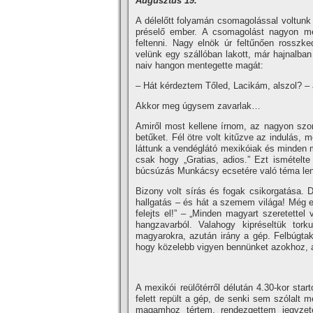
Augusztus 19.
A délelőtt folyamán csomagolással voltunk e
préselő ember. A csomagolást nagyon me
feltenni. Nagy elnök úr feltűnően rosszke
velünk egy szállóban lakott, már hajnalban
naiv hangon mentegette magát:
– Hát kérdeztem Tőled, Lacikám, alszol? –
Akkor meg úgysem zavarlak…
Amiről most kellene í­rnom, az nagyon szo
betűket. Fél ötre volt kitűzve az indulás, 
láttunk a vendéglátó mexikóiak és minden 
csak hogy „Gratias, adios.” Ezt ismételte
búcsúzás Munkácsy ecsetére való téma le
Bizony volt sí­rás és fogak csikorgatása. 
hallgatás – és hát a szemem világa! Még e
felejts el!” – „Minden magyart szeretettel
hangzavarból. Valahogy kipréseltük tork
magyarokra, azután irány a gép. Felbúgtak
hogy közelebb vigyen bennünket azokhoz, 
A mexikói reülőtérről délután 4.30-kor star
felett repült a gép, de senki sem szólalt 
magamhoz tértem, rendezgettem jegyzet