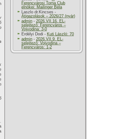
Ferencvárosi Torna Club
n
elnökei: Mailinger Béla
Laszlo dr.Kincses
-
Átigazolások – 2026/27 (nyár)
y
admin
-
2026.VII.16. EL-
ő
selejtező: Ferencváros –
p
Vojvodina: 3-0
Erdélyi Dodi
-
Kuti László: 70
admin
-
2026.VII.9. EL-
a
selejtező: Vojvodina –
Ferencváros: 1-2
k
m
m
m
n
ő
.
a
a