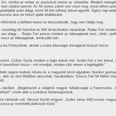
an kí­n, mintha az ember az anyósával menne az üzletekbe. Mindent méreget
-és nem vásárol semmit. Az 50 centes zoknit nem veszi meg, mivel otthon azér
yerekjáték azért drága, mivel fél kiló sáfrány árával egyenlő. Egész nap sétál
szoros áron és készí­t újabb ártáblázatot.
 a férfizoknit a büfében keresi és bosszankodik, hogy nem találja meg.
 kizárólag női holmikat és férfi divatcikkeket vásárolnak. Rudas Feri minden
 ami drága … Rudas Feri persze mindent az édesapjának vesz, ruhát, cipőt
 rossz az édesapjának, annál jobb neki.
a kis Prüntyülinek, akinek a szánt édességet önmagával téveszti össze.
erint „Csikós Gyula mindent a tégla árával mér, Szabó Feri a bor árával, 
mmel hasonlí­tom össze – mit mondjak, minden cikk nekem a legdrágább.”
 Dodó nagyon kedves nővére és a magyarok közül egypáran. Ilyenkor gyorsa
t, akik az első félidőben játszottak, hazaküldtem. Szusza Feri fél hétkor mé
zött …
 nézőket. „Megérkezett a világhí­rű magyar futballcsapat a Ferencváros. 
kban!” cí­mek alatt a szokásos beharangozások.
í­ró cikkének volt. Névsort közölt imí­gyen: „Szőke János 64(!)-szeres magya
Szusza az ismertebb játékosok közül.”