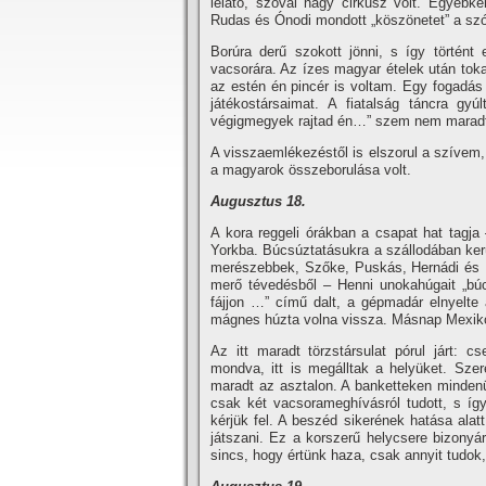
lelátó, szóval nagy cirkusz volt. Egyébk
Rudas és Ónodi mondott „köszönetet” a szó 
Borúra derű szokott jönni, s í­gy történt
vacsorára. Az í­zes magyar ételek után tok
az estén én pincér is voltam. Egy fogadás 
játékostársaimat. A fiatalság táncra gy
végigmegyek rajtad én…” szem nem maradt
A visszaemlékezéstől is elszorul a szí­vem
a magyarok összeborulása volt.
Augusztus 18.
A kora reggeli órákban a csapat hat tagja
Yorkba. Búcsúztatásukra a szállodában kerül
merészebbek, Szőke, Puskás, Hernádi és Ru
merő tévedésből – Henni unokahúgait „bú
fájjon …” cí­mű dalt, a gépmadár elnyelte 
mágnes húzta volna vissza. Másnap Mexikó
Az itt maradt törzstársulat pórul járt: c
mondva, itt is megálltak a helyüket. Szer
maradt az asztalon. A banketteken mindenü
csak két vacsorameghí­vásról tudott, s í­
kérjük fel. A beszéd sikerének hatása alatt
játszani. Ez a korszerű helycsere bizonyá
sincs, hogy értünk haza, csak annyit tudok,