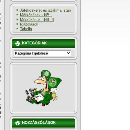
l
Játékoskeret és szakmai stáb
a
Mérkőzések - NB I
n
Mérkőzések - NB III
a
Igazolások
a
Tabella
n
KATEGÓRIÁK
KATEGÓRIÁK
w
A
–
e
n
n
m
,
t
t
m
HOZZÁSZÓLÁSOK