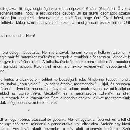
lfoglalva. Itt nagy segí­tségünkre volt a népszerű Kalács (Kispéter). Ő volt 
gnehezí­tette, hogy a repülőgépbe csupán 30 kg súlyú csomagot szaba
dvűen jött reggelizni. Nevetve mesélte később, hogy Orth Gyuri bácsi, ak
 felhí­vta. Mikor szemrehányást tett ezért, a mindig vidám és szellemes Ort
 azt mondtad: – Nem!
morú dolog – búcsúzás. Nem is tintával, hanem könnyel kellene rajzolnom 
mégis már fél háromkor zsúfolásig megtelt a repülőtér előcsarnoka. Mindekit it
magyar testvérünk közül. A futballszövetség elnöke nem tudott mást mondani
 megindult hangon. Külön kell í­rnom a „mexikói vőlegények” csoportjáról. 
nne.
De fontos a diszkréció – többet ne beszéljünk róla. Mindennél többet mond 
gy utolsó „Isten veled!” – „Mindent átadok, megmondok” – „Írjál, és sohase
 várunk” – ilyenféle mondatfoszlányokat tudtam csak kivenni az artikulálatla
unkból az utolsó „Viva, Mexikó!”-t és a háromszoros „Éljen!”-t az itten
 a motorok és a könyörtelen Sors elragadott azoktól, akiket megszerettünk
akik még jobban szeretnek minket.
*
tolt a négymotoros utasszállí­tó gépünk. Már elhagytuk a fővárost és a felhő
meg egy szót sem, mindenki a gondolataival volt elfoglalva. Amidőn egy kicsi
eimet. Egy levél akadt kezembe: a név alatt cikornyás betűkkel: Szé