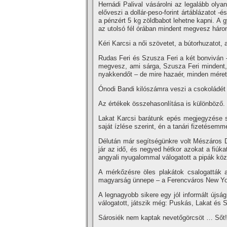
Hernádi Palival vásárolni az legalább oly
előveszi a dollár-peso-forint ártáblázatot 
a pénzért 5 kg zöldbabot lehetne kapni. A g
az utolsó fél órában mindent megvesz három
Kéri Karcsi a női szövetet, a bútorhuzatot,
Rudas Feri és Szusza Feri a két bonviván –
megvesz, ami sárga, Szusza Feri mindent,
nyakkendőt – de mire hazaér, minden méret
Ónodi Bandi kilószámra veszi a csokoládét 
Az értékek összehasonlí­tása is különböző.
Lakat Karcsi barátunk epés megjegyzése sz
saját í­zlése szerint, én a tanári fizetése
Délután már segí­tségünkre volt Mészáros
jár az idő, és negyed hétkor azokat a fiúka
angyali nyugalommal válogatott a pipák kö
A mérkőzésre öles plakátok csalogatták a
magyarság ünnepe – a Ferencváros New Yor
A legnagyobb sikere egy jól informált újság
válogatott, játszik még: Puskás, Lakat és 
Sárosiék nem kaptak nevetőgörcsöt … Sőt!