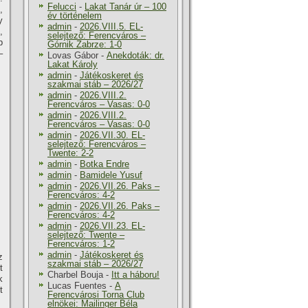
Felucci
-
Lakat Tanár úr – 100
,
év történelem
y
admin
-
2026.VIII.5. EL-
,
selejtező: Ferencváros –
b
Górnik Zabrze: 1-0
–
Lovas Gábor
-
Anekdoták: dr.
Lakat Károly
admin
-
Játékoskeret és
szakmai stáb – 2026/27
admin
-
2026.VIII.2.
Ferencváros – Vasas: 0-0
admin
-
2026.VIII.2.
Ferencváros – Vasas: 0-0
admin
-
2026.VII.30. EL-
selejtező: Ferencváros –
Twente: 2-2
admin
-
Botka Endre
admin
-
Bamidele Yusuf
admin
-
2026.VII.26. Paks –
Ferencváros: 4-2
admin
-
2026.VII.26. Paks –
Ferencváros: 4-2
admin
-
2026.VII.23. EL-
selejtező: Twente –
Ferencváros: 1-2
admin
-
Játékoskeret és
z
szakmai stáb – 2026/27
t
Charbel Bouja
-
Itt a háboru!
k
Lucas Fuentes
-
A
t
Ferencvárosi Torna Club
elnökei: Mailinger Béla