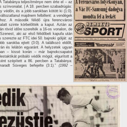
. A Tatabánya teljesí­tménye nem érte el – az
szí­nvonalat. | A 18. percben szabadrúgás:
gy védőn, és a jobb sarokban kötött ki (1:0).
változatlanul majdnem felbillent: a vendégek
uhoz. A második félidő újra ferencvárosi
latt szinte körbelőtték a kaput. Aztán az
tán rövid időre szerelték a 16-os vonalon, de
Szenest, aki az első félidőbeli kapufa után
 szerezte az FTC idei 50. bajnoki gólját: az
bb sarokba ejtett (3:0). A találkozó eldőlt,
yán és lelátón egyaránt. A helyzetek ugyan
nban – kissé korán – már bajnokcsapatot
lestaktikát próbáló védők mögül, elgurí­tott a
ént szépí­tett a 86. percben a Tatabánya:
aradt Süveges befejelte (3:1).”
(1992 –