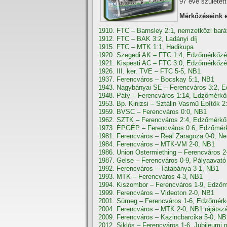
97 éve születet
Mérkőzéseink 
1910. FTC – Barnsley 2:1, nemzetközi bar
1912. FTC – BAK 3:2, Ladányi díj
1915. FTC – MTK 1:1, Hadikupa
1920. Szegedi AK – FTC 1:4, Edzőmérkőz
1921. Kispesti AC – FTC 3:0, Edzőmérkőz
1926. III. ker. TVE – FTC 5-5, NB1
1937. Ferencváros – Bocskay 5:1, NB1
1943. Nagybányai SE – Ferencváros 3:2, 
1948. Páty – Ferencváros 1:14, Edzőmérk
1953. Bp. Kinizsi – Sztálin Vasmű Építők 2
1959. BVSC – Ferencváros 0:0, NB1
1962. SZTK – Ferencváros 2:4, Edzőmérk
1973. ÉPGÉP – Ferencváros 0:6, Edzőmér
1981. Ferencváros – Real Zaragoza 0-0, Ne
1984. Ferencváros – MTK-VM 2-0, NB1
1986. Union Ostermiething – Ferencváros 2
1987. Gelse – Ferencváros 0-9, Pályaavat
1992. Ferencváros – Tatabánya 3-1, NB1
1993. MTK – Ferencváros 4-3, NB1
1994. Kiszombor – Ferencváros 1-9, Edző
1999. Ferencváros – Videoton 2-0, NB1
2001. Sümeg – Ferencváros 1-6, Edzőmér
2004. Ferencváros – MTK 2-0, NB1 rájátsz
2009. Ferencváros – Kazincbarcika 5-0, NB
2012. Siklós – Ferencváros 1-6, Jubileumi