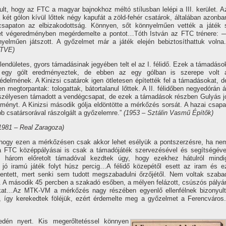
ult, hogy az FTC a magyar bajnokhoz méltó stí­lusban lelépi a III. kerület. A
 két gólon kí­vül lőttek négy kapufát a zöld-fehér csatárok, általában azonba
csapaton az elbizakodottság. Könnyen, sőt könnyelműen vették a játék 
rület végeredményben megérdemelte a pontot…Tóth István az FTC trénere: 
elműen játszott. A győzelmet már a játék elején bebiztosí­thattuk volna.
. TVE)
lendületes, gyors támadásinak jegyében telt el az I. félidő. Ezek a támadáso
egy gólt eredményeztek, de ebben az egy gólban is szerepe volt 
delmének. A Kinizsi csatárok igen ötletesen épí­tették fel a támadásokat, d
 megtorpantak: tologattak, bátortalanul lőttek. A II. félidőben negyedórán á
eszélyesen támadott a vendégcsapat, de ezek a támadások részben Gulyás j
ényt. A Kinizsi második gólja eldöntötte a mérkőzés sorsát. A hazai csapa
b csatársorával rászolgált a győzelemre.”
(1953 – Sztálin Vasmű Épí­tők)
1981 – Real Zaragoza)
hogy ezen a mérkőzésen csak akkor lehet esélyük a pontszerzésre, ha ne
a FTC középpályásai is csak a támadójáték szervezésével és segí­tségéve
zaz három előretolt támadóval kezdtek úgy, hogy ezekhez hátulról mindi
, jó iramú játék folyt húsz percig…A félidő közepétől esett az iram és e
entett, mert senki sem tudott megszabadulni őrzőjétől. Nem voltak szaba
. A második 45 percben a szakadó esőben, a mélyen felázott, csúszós pályá
gukat…Az MTK-VM a mérkőzés nagy részében egyenlő ellenfélnek bizonyult
í­gy kerekedtek föléjük, ezért érdemelte meg a győzelmet a Ferencváros.
edén nyert. Kis megerőltetéssel könnyen