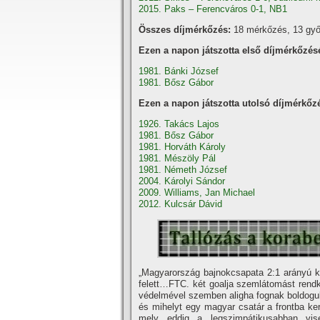
2015. Paks – Ferencváros 0-1, NB1
Összes díjmérkőzés:
18 mérkőzés, 13 győ
Ezen a napon játszotta első díjmérkőzés
1981. Bánki József
1981. Bősz Gábor
Ezen a napon játszotta utolsó díjmérkőz
1926. Takács Lajos
1981. Bősz Gábor
1981. Horváth Károly
1981. Mészöly Pál
1981. Németh József
2004. Károlyi Sándor
2009. Williams, Jan Michael
2012. Kulcsár Dávid
„Magyarország bajnokcsapata 2:1 arányú kl
felett…FTC. két goalja szemlátomást rendk
védelmével szemben aligha fognak boldoguln
és mihelyt egy magyar csatár a frontba ker
mely eddig a legszimpátikusabban vise