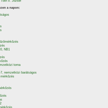
t
Tóth II. József
ezen a napon:
átságos
és
és
Edzőmérkőzés
őzés
:0, NB1
őzés
kőzés
mzetközi torna
-7, nemzetközi barátságos
ó mérkőzés
mérkőzés
kőzés
ás
2
 mérkőzés