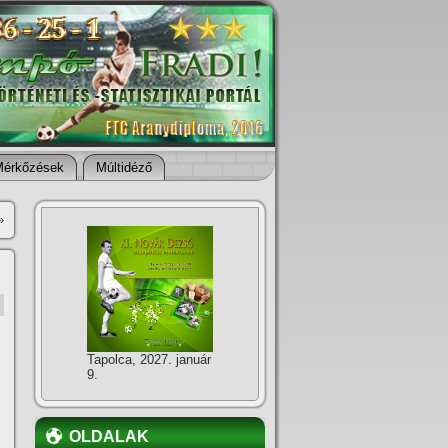
Mérkőzések
Múltidéző
»
Tapolca, 2027. január
9.
OLDALAK