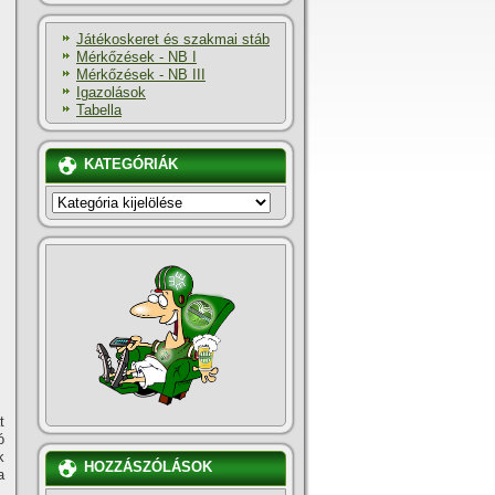
Játékoskeret és szakmai stáb
Mérkőzések - NB I
Mérkőzések - NB III
Igazolások
Tabella
KATEGÓRIÁK
KATEGÓRIÁK
t
ó
k
HOZZÁSZÓLÁSOK
a
.