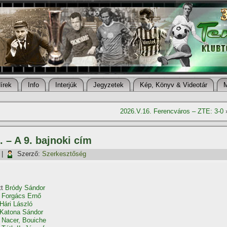
í­rek
Info
Interjúk
Jegyzetek
Kép, Könyv & Videotár
2026.V.16. Ferencváros – ZTE: 3-0
 – A 9. bajnoki cí­m
|
Szerző:
Szerkesztőség
tt
Bródy Sándor
t
Forgács Ernő
Hári László
Katona Sándor
t
Nacer, Bouiche