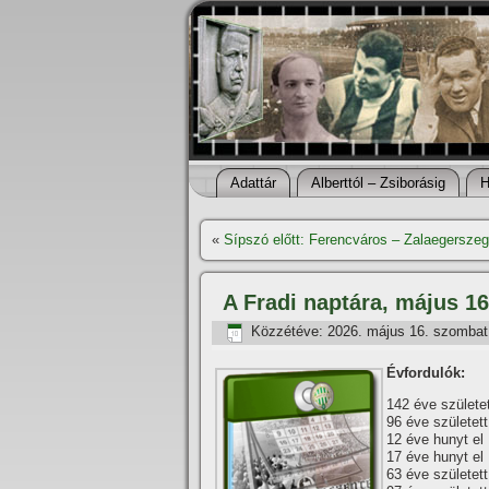
Adattár
Alberttól – Zsiborásig
H
«
Sí­pszó előtt: Ferencváros – Zalaegerszeg
A Fradi naptára, május 16.
Közzétéve:
2026. május 16. szombat
Évfordulók:
142 éve születe
96 éve születet
12 éve hunyt el
17 éve hunyt el
63 éve születet