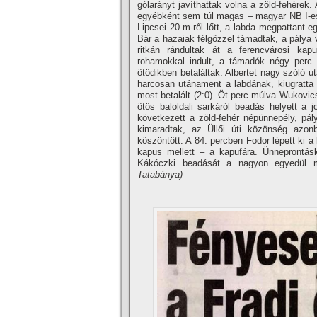
gólarányt javí­thattak volna a zöld-fehérek
egyébként sem túl magas – magyar NB I-es 
Lipcsei 20 m-ről lőtt, a labda megpattant e
Bár a hazaiak félgőzzel támadtak, a pálya 
ritkán rándultak át a ferencvárosi kap
rohamokkal indult, a támadók négy perc a
ötödikben betaláltak: Albertet nagy szóló u
harcosan utánament a labdának, kiugratta 
most betalált (2:0). Öt perc múlva Wukovics
ötös baloldali sarkáról beadás helyett a jo
következett a zöld-fehér népünnepély, pál
kimaradtak, az Üllői úti közönség azo
köszöntött. A 84. percben Fodor lépett ki a 
kapus mellett – a kapufára. Ünneprontásk
Kákóczki beadását a nagyon egyedül m
Tatabánya)