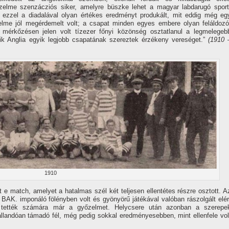
elme szenzácziós siker, amelyre büszke lehet a magyar labdarugó sport
ezzel a diadalával olyan értékes eredményt produkált, mit eddig még eg
lme jól megérdemelt volt; a csapat minden egyes embere olyan feláldozó
 mérkőzésen jelen volt tí­zezer főnyi közönség osztatlanul a legmelegeb
kik Anglia egyik legjobb csapatának szereztek érzékeny vereséget.”
(1910 
1910
lt e match, amelyet a hatalmas szél két teljesen ellentétes részre osztott. A
t BAK. imponáló fölényben volt és gyönyörű játékával valóban rászolgált elér
á tették számára már a győzelmet. Helycsere után azonban a szerepe
állandóan támadó fél, még pedig sokkal eredményesebben, mint ellenfele vol