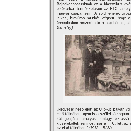
Bajnokcsapatunknak ez a klasszikus győz
elsősorban természetesen az FTC, amely 
magyar csapat sem. A zöld fehérek győze
lelkes, bravúros munkát végzett, hogy a
ünneplésben részesí­tette a nap hőseit, a
Barnsley)
„Négyezer néző előtt az Üllői-uti pályán vo
első félidőben ugyanis a széllel támogatot
két goaljára, amelyek mintegy biztoss
kicserélődtek és most már a FTC. lett az 
az első félidőben.”
(1912 – BAK)