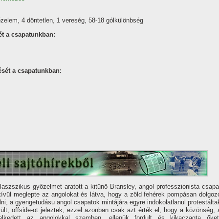
zelem, 4 döntetlen, 1 vereség, 58-18 gólkülönbség
ét a csapatunkban:
ését a csapatunkban:
aszszikus győzelmet aratott a kitűnő Bransley, angol professzionista csapa
í­vül meglepte az angolokat és látva, hogy a zöld fehérek pompásan dolgoz
i, a gyengetudásu angol csapatok mintájára egyre indokolatlanul protestálta
ült, offside-ot jeleztek, ezzel azonban csak azt érték el, hogy a közönség, 
lkedett az angolokkal szemben, ellenük fordult és kikaczagta őket