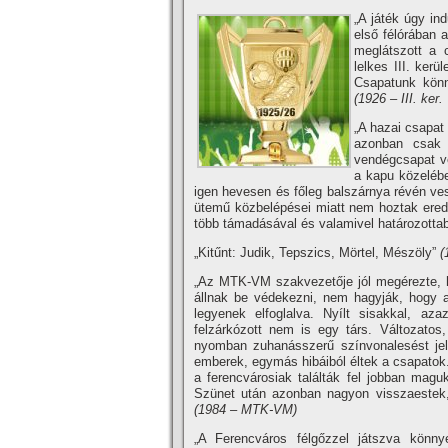
„A játék úgy ind
első félórában a
meglátszott a 
lelkes III. ke
Csapatunk könny
(1926 – III. ker
„A hazai csapat 
azonban csak 
vendégcsapat vé
a kapu közelében
igen hevesen és főleg balszárnya révén v
ütemű közbelépései miatt nem hoztak eredm
több támadásával és valamivel határozottab
„Kitűnt: Judik, Tepszics, Mörtel, Mészöly”
(
„Az MTK-VM szakvezetője jól megérezte, 
állnak be védekezni, nem hagyják, hogy 
legyenek elfoglalva. Nyí­lt sisakkal, a
felzárkózott nem is egy társ. Változatos
nyomban zuhanásszerű szí­nvonalesést jel
emberek, egymás hibáiból éltek a csapatok
a ferencvárosiak találták fel jobban ma
Szünet után azonban nagyon visszaestek, 
(1984 – MTK-VM)
„A Ferencváros félgőzzel játszva könny