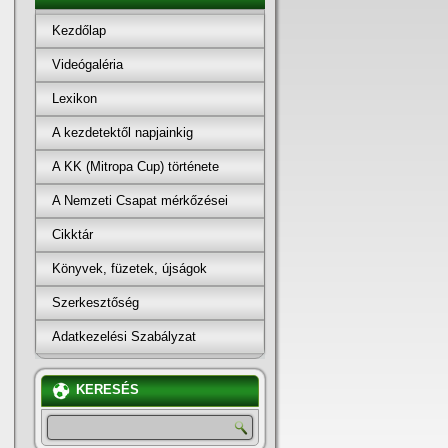
Kezdőlap
Videógaléria
Lexikon
A kezdetektől napjainkig
A KK (Mitropa Cup) története
A Nemzeti Csapat mérkőzései
Cikktár
Könyvek, füzetek, újságok
Szerkesztőség
Adatkezelési Szabályzat
KERESÉS