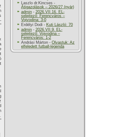
Laszlo dr.Kincses
-
z
Átigazolások – 2026/27 (nyár)
n
admin
-
2026.VII.16. EL-
s
selejtező: Ferencváros –
Vojvodina: 3-0
—
Erdélyi Dodi
-
Kuti László: 70
”
admin
-
2026.VII.9. EL-
selejtező: Vojvodina –
Ferencváros: 1-2
k
Andrási Márton
-
Olvastuk: Az
a
elfeledett futball-legenda
e
t
ó
t
m
l
g
z
d
n
.
”