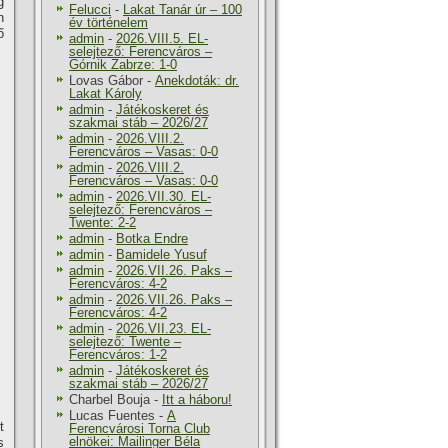
g
Felucci
-
Lakat Tanár úr – 100
n
év történelem
ő
admin
-
2026.VIII.5. EL-
selejtező: Ferencváros –
Górnik Zabrze: 1-0
Lovas Gábor
-
Anekdoták: dr.
Lakat Károly
admin
-
Játékoskeret és
szakmai stáb – 2026/27
admin
-
2026.VIII.2.
Ferencváros – Vasas: 0-0
admin
-
2026.VIII.2.
Ferencváros – Vasas: 0-0
admin
-
2026.VII.30. EL-
selejtező: Ferencváros –
Twente: 2-2
admin
-
Botka Endre
admin
-
Bamidele Yusuf
admin
-
2026.VII.26. Paks –
Ferencváros: 4-2
admin
-
2026.VII.26. Paks –
Ferencváros: 4-2
admin
-
2026.VII.23. EL-
selejtező: Twente –
Ferencváros: 1-2
admin
-
Játékoskeret és
szakmai stáb – 2026/27
Charbel Bouja
-
Itt a háboru!
Lucas Fuentes
-
A
t
Ferencvárosi Torna Club
elnökei: Mailinger Béla
s