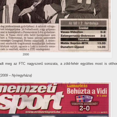
2000
adt meg az FTC nagyszerű sorozata, a zöld-fehér együttes most is ottho
(2009 – Nyíregyháza)