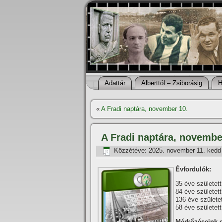
Adattár
Alberttól – Zsiborásig
H
«
A Fradi naptára, november 10.
A Fradi naptára, novembe
Közzétéve:
2025. november 11. kedd
Évfordulók:
35 éve születet
84 éve születet
136 éve születe
58 éve születet
Mérkőzéseink 