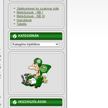
Játékoskeret és szakmai stáb
Mérkőzések - NB I
Mérkőzések - NB III
Igazolások
Tabella
KATEGÓRIÁK
KATEGÓRIÁK
,
.
a
k
,
t
.
k
”
k
.
HOZZÁSZÓLÁSOK
i