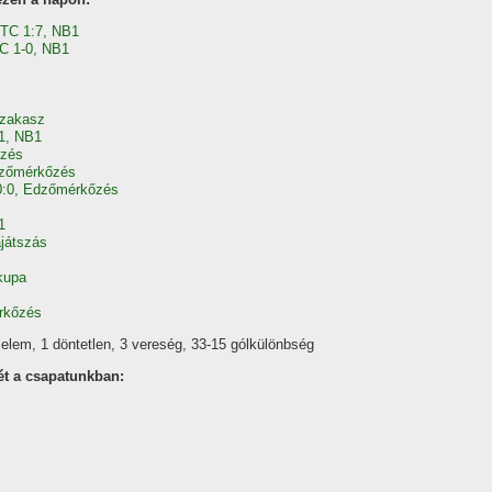
FTC 1:7, NB1
C 1-0, NB1
szakasz
:1, NB1
őzés
dzőmérkőzés
0:0, Edzőmérkőzés
1
játszás
kupa
rkőzés
elem, 1 döntetlen, 3 vereség, 33-15 gólkülönbség
ét a csapatunkban: