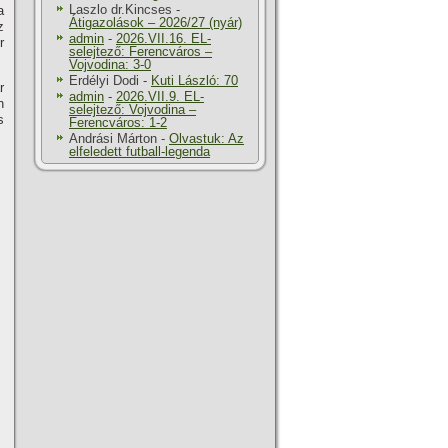
Laszlo dr.Kincses
-
a
Átigazolások – 2026/27 (nyár)
z
admin
-
2026.VII.16. EL-
r
selejtező: Ferencváros –
Vojvodina: 3-0
Erdélyi Dodi
-
Kuti László: 70
r
admin
-
2026.VII.9. EL-
n
selejtező: Vojvodina –
s
Ferencváros: 1-2
Andrási Márton
-
Olvastuk: Az
elfeledett futball-legenda