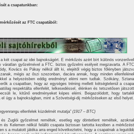
ését a csapatunkban:
t mérkőzését az FTC csapatából:
 két csapat az idei bajnokságért. E mérkőzés azért bí­rt különös vonzerővel
y váratlan győzelmével a FTC. biztos győzelmi esélyeit megzavarta. A FTC
dy, Kovács és Pákay nélkül állt ki, elejétől végig biztos főlényben játszv
tszanak, mégis az őszi szezonban, dacára annak, hogy minden ellenfeléne
ükkel a helyezésben eddig eredményt elérni nem tudtak. Székány, Sztana
 erők a csapatban, hogy az egységes tréning mellett kétségtelenül a csapa
ólag respektálta ellenfelét, lelkesedéssel, élénken és tetszetősen játszott
becsüli le, kitűnő eredményeket képes elérni. Beigazolódott, hogy tartalé
ja el ügy a bajnokságban, mint a Szövetségi-dij mérkőzéseken az első helyet.
egyenrangu ellenfelek küzdelmét mutatja”
(1917 – BTC)
és Zuglói győzelmet reméltek, esetleg egy döntetlent reméltek, azokna
um és Kelemen nélkül felálló csapata biztosan tartotta kezében a mérkőzést
 s a mutatott játéka arra enged következtetni, hogy a csapatnak a legutóbb