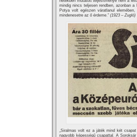
hetekben mutatott teljesí­tménye nem a le
mindig nincs teljesen rendben, azonban a 
Potya volt egészen váratlanul elemében, s
mindenesetre az ő érdeme.”
(1923 – Zugló)
„Siralmas volt ez a játék mind két csapat
nagyobb képességű csapattal. A Soroksár 