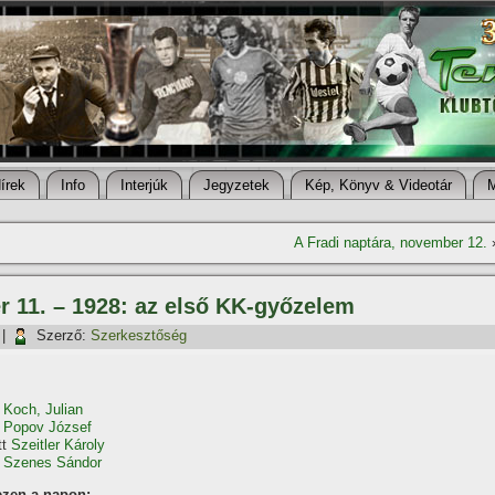
í­rek
Info
Interjúk
Jegyzetek
Kép, Könyv & Videotár
A Fradi naptára, november 12.
r 11. – 1928: az első KK-győzelem
|
Szerző:
Szerkesztőség
t
Koch, Julian
t
Popov József
tt
Szeitler Károly
t
Szenes Sándor
ezen a napon: