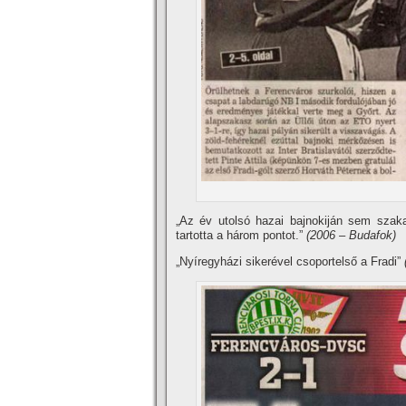
„Az év utolsó hazai bajnokiján sem szak
tartotta a három pontot.”
(2006 – Budafok)
„Nyí­regyházi sikerével csoportelső a Fradi”