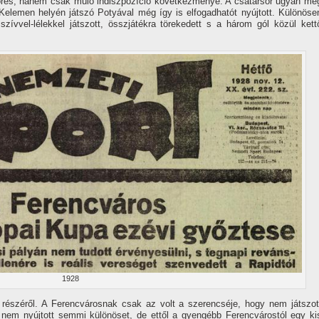
törés, hanem csak múló indiszpozí­ció következménye. A csatársor ugyan mé
Kelemen helyén játszó Potyával még í­gy is elfogadhatót nyújtott. Különöse
zí­vvel-lélekkel játszott, összjátékra törekedett s a három gól közül kett
1928
 részéről. A Ferencvárosnak csak az volt a szerencséje, hogy nem játszot
nem nyújtott semmi különöset, de ettől a gyengébb Ferencvárostól egy ki