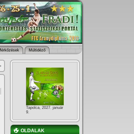
Mérkőzések
Múltidéző
»
Tapolca, 2027. január
9.
OLDALAK