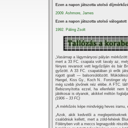
Ezen a napon játszotta utolsó díjmérkőz
2009. Ashmore, James
Ezen a napon játszotta utolsó válogatot
1992. Páling Zsolt
„Vasárnap a lágymányosi pályán mérkőzött a
mert a 33 FC. csapata volt tavaly az, mel
fényes revansot vett legyőzőjén és bár Bró
győzött. A 33 FC. csapatában jó erők já
rúgott goalt — balsorsüldözött. Müködés
Hangel, Kiss Gy., Koch N.. Forstinger oly
még szebb jövőnek néz elébe. A FTC. láthat
Bebizonyí­totta ezzel, ha ellenfelét nem 
játékosai is olyanok, akikkel méltón foglal
(1906 – 33 FC)
„A mérkőzés képe mindvégig heves iramu, 
„Azok, akik kedvelői a meglepetéseknek 
csalódniuk kellett, mert a zöld-fehérek Bl
Fölényben volt a meccs legnagyobb részében