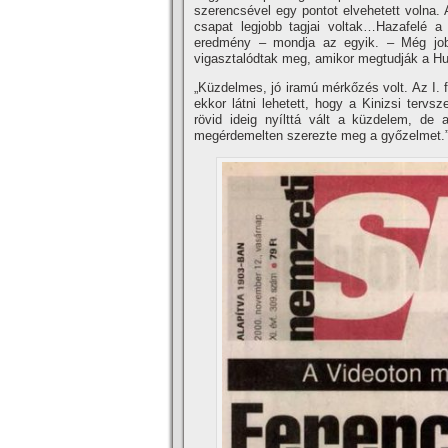
szerencsével egy pontot elvehetett volna. 
csapat legjobb tagjai voltak…Hazafelé a
eredmény – mondja az egyik. – Még jobb
vigasztalódtak meg, amikor megtudják a Hun
„Küzdelmes, jó iramú mérkőzés volt. Az I. 
ekkor látni lehetett, hogy a Kinizsi tervsze
rövid ideig nyí­lttá vált a küzdelem, de 
megérdemelten szerezte meg a győzelmet.