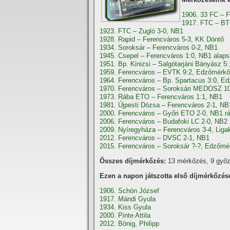
1906. 33 FC – 
1917. FTC – BT
1923. FTC – Zugló 3-0, NB1
1928. Rapid – Ferencváros 5-3, KK Döntő
1934. Soroksár – Ferencváros 0-2, NB1
1945. Csepel – Ferencváros 1:0, NB1 alap
1951. Bp. Kinizsi – Salgótarjáni Bányász 5
1959. Ferencváros – EVTK 9:2, Edzőmérk
1964. Ferencváros – Bp. Spartacus 3:0, E
1970. Ferencváros – Soroksári MEDOSZ 1
1973. Rába ETO – Ferencváros 1:1, NB1
1981. Újpesti Dózsa – Ferencváros 2-1, NB
2000. Ferencváros – Győri ETO 2-0, NB1 rá
2006. Ferencváros – Budafoki LC 2-0, NB2
2009. Nyíregyháza – Ferencváros 3-4, Liga
2012. Ferencváros – DVSC 2-1, NB1
2015. Ferencváros – Soroksár ?-?, Edzőmé
Összes díjmérkőzés:
13 mérkőzés, 9 győz
Ezen a napon játszotta első díjmérkőzés
1906. Schön József
1917. Mándi Gyula
1934. Kiss Gyula
2000. Pinte Attila
2012. Bönig, Philipp