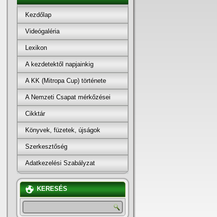
Kezdőlap
Videógaléria
Lexikon
A kezdetektől napjainkig
A KK (Mitropa Cup) története
A Nemzeti Csapat mérkőzései
Cikktár
Könyvek, füzetek, újságok
Szerkesztőség
Adatkezelési Szabályzat
KERESÉS