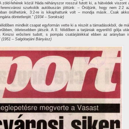
A zöld-fehérek közül Háda néhányszor rosszul futott ki, a hátvédek viszont 
 ferencvárosi szurkolók autóbuszán jöttünk: – Örüljünk, hogy nem 2:2 a
an örülhetünk, 3:2-re is kikaphattunk volt – mondja másik…Csak akko
gária döntetlenjét.”
(1934 – Soroksár)
félidőben mindkét csapat egyformán vette ki a részét a támadásokból, de má
rűbben, ötletesebben játszik. A II. félidőben a tarjániak egyenlí­tő gólja utá
a Kinizsi erősí­teni tudott, s pompás csatárjátékkal ebben az arányban i
”
(1951 – Salgótarjáni Bányász)