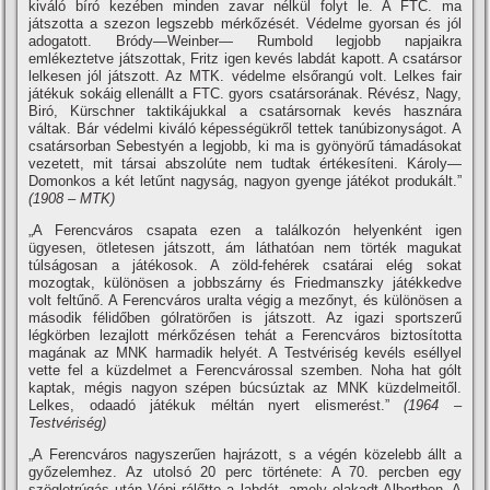
kiváló bí­ró kezében minden zavar nélkül folyt le. A FTC. ma
játszotta a szezon legszebb mérkőzését. Védelme gyorsan és jól
adogatott. Bródy—Weinber— Rumbold legjobb napjaikra
emlékeztetve játszottak, Fritz igen kevés labdát kapott. A csatársor
lelkesen jól játszott. Az MTK. védelme elsőrangú volt. Lelkes fair
játékuk sokáig ellenállt a FTC. gyors csatársorának. Révész, Nagy,
Biró, Kürschner taktikájukkal a csatársornak kevés hasznára
váltak. Bár védelmi kiváló képességükről tettek tanúbizonyságot. A
csatársorban Sebestyén a legjobb, ki ma is gyönyörű támadásokat
vezetett, mit társai abszolúte nem tudtak értékesí­teni. Károly—
Domonkos a két letűnt nagyság, nagyon gyenge játékot produkált.”
(1908 – MTK)
„A Ferencváros csapata ezen a találkozón helyenként igen
ügyesen, ötletesen játszott, ám láthatóan nem törték magukat
túlságosan a játékosok. A zöld-fehérek csatárai elég sokat
mozogtak, különösen a jobbszárny és Friedmanszky játékkedve
volt feltűnő. A Ferencváros uralta végig a mezőnyt, és különösen a
második félidőben gólratörően is játszott. Az igazi sportszerű
légkörben lezajlott mérkőzésen tehát a Ferencváros biztosí­totta
magának az MNK harmadik helyét. A Testvériség kevéls eséllyel
vette fel a küzdelmet a Ferencvárossal szemben. Noha hat gólt
kaptak, mégis nagyon szépen búcsúztak az MNK küzdelmeitől.
Lelkes, odaadó játékuk méltán nyert elismerést.”
(1964 –
Testvériség)
„A Ferencváros nagyszerűen hajrázott, s a végén közelebb állt a
győzelemhez. Az utolsó 20 perc története: A 70. percben egy
szögletrúgás után Vépi rálőtte a labdát, amely elakadt Albertben. A