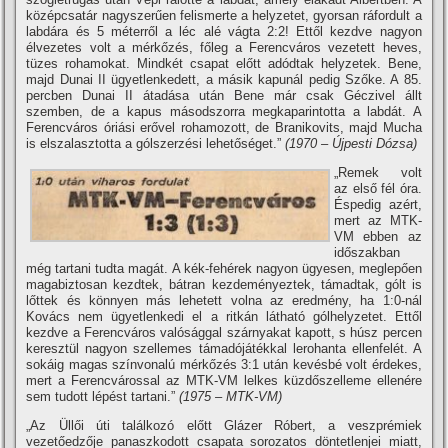
középcsatár nagyszerűen felismerte a helyzetet, gyorsan ráfordult a
labdára és 5 méterről a léc alé vágta 2:2! Ettől kezdve nagyon
élvezetes volt a mérkőzés, főleg a Ferencváros vezetett heves,
tüzes rohamokat. Mindkét csapat előtt adódtak helyzetek. Bene,
majd Dunai II ügyetlenkedett, a másik kapunál pedig Szőke. A 85.
percben Dunai II átadása után Bene már csak Géczivel állt
szemben, de a kapus másodszorra megkaparintotta a labdát. A
Ferencváros óriási erővel rohamozott, de Branikovits, majd Mucha
is elszalasztotta a gólszerzési lehetőséget.”
(1970 – Újpesti Dózsa)
„Remek volt
az első fél óra.
Éspedig azért,
mert az MTK-
VM ebben az
időszakban
még tartani tudta magát. A kék-fehérek nagyon ügyesen, meglepően
magabiztosan kezdtek, bátran kezdeményeztek, támadtak, gólt is
lőttek és könnyen más lehetett volna az eredmény, ha 1:0-nál
Kovács nem ügyetlenkedi el a ritkán látható gólhelyzetet. Ettől
kezdve a Ferencváros valósággal szárnyakat kapott, s húsz percen
keresztül nagyon szellemes támadójátékkal lerohanta ellenfelét. A
sokáig magas szí­nvonalú mérkőzés 3:1 után kevésbé volt érdekes,
mert a Ferencvárossal az MTK-VM lelkes küzdőszelleme ellenére
sem tudott lépést tartani.”
(1975 – MTK-VM)
„Az Üllői úti találkozó előtt Glázer Róbert, a veszprémiek
vezetőedzője panaszkodott csapata sorozatos döntetlenjei miatt,