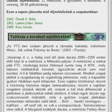
Összes díjmérkőzés:
21 mérkőzés, 9 győzelem, 4 döntetlen, 8
vereség, 38-38 gólkülönbség
Ezen a napon játszotta első díjmérkőzését a csapatunkban:
1942. Ónodi II. Béla
1952. Laborczfalvi János
1989. Kiss István
„Az FTC.-ben szépen játszott a támadás balodala, különösen
Weisz. Jók voltak Pokorny és Berán.”
(1903 – Postás)
„Vasárnap d. u. a hideg zord idő járás dacára 2000—2200 ember
előtt folyt le a mérkőzés a Millenáris-pályán. A mérkőzést a sokkal
jobb FTC. mindvégig biztos fölénnyel nyerte meg. A MTK., mely
teljesen védőtaktikát követett, úgyszólván akciót sem mert
kezdeni. A II-ik félidőben pedig teljesen visszaesett. Mindkét csapat
játékát a nyugtalanság és izgatottság jellemezte, mely a kapuelőtti
gyakori hibákban nyert kifejezést. Ezen sajátos körülményt részint
a közönség folytonos ideges beleavatkozása, részint a sajtóban
megjelent jóslatok idézték elő, melyek a két klub differenciáit a
játéktéren a játékosokkal vélték elintézni. A tribün egyik részén egy
szakszervezett működött, mely a győztes csapat játékában
minduntalan reklamálni valót látott … B
iró! … hands! tizenegyes …
kiállí­tani … off seid
! stb. ez volt a szereposztásuk. Természetesen
siker nélkül. A fölizgatott kedélyek dacára, a mérkőzés Fehéry Ákos