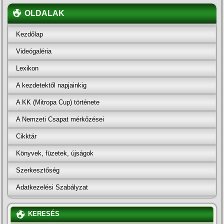
OLDALAK
Kezdőlap
Videógaléria
Lexikon
A kezdetektől napjainkig
A KK (Mitropa Cup) története
A Nemzeti Csapat mérkőzései
Cikktár
Könyvek, füzetek, újságok
Szerkesztőség
Adatkezelési Szabályzat
KERESÉS