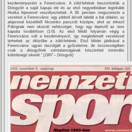
kezdeményezést a Ferencváros. A zöld-fehérek beszorí­tották a
Diósgyőrt a saját kapuja elé és az első negyedórában leginkább
Hrutka fejeseivel veszélyeztettek. A 38. percben megszerezte a
vezetést a Ferencváros: egy jobbról átí­velt labdát a bal oldalon, az
alapvonal közeléből Nicsenko passzolt középre, ahol az érkező
Pálingnak nem okozott nehézséget, hogy egy lépésről az üres
kapuba továbbí­tson (1-0). Az első félidő folyamán végig a
Ferencváros volt a kezdeményező, í­gy megérdemelt vezetéssel
térhettek az öltözőbe a zöld-fehérek. Első félidei játékával a
Ferencváros ugyan rászolgált a győzelemre, de összességében
csak a diósgyőriek rutintalanságának köszönheti minimális
különbségű sikerét.”
(1997 – Diósgyőr)