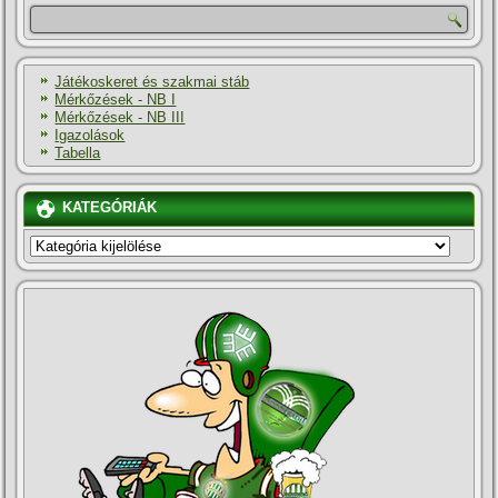
Játékoskeret és szakmai stáb
Mérkőzések - NB I
Mérkőzések - NB III
Igazolások
Tabella
KATEGÓRIÁK
KATEGÓRIÁK