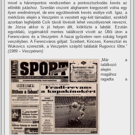
mivel a hárompontos rendszerben a pontosztozkodás kevés az
előrébb jutáshoz. Szerdán viszont alighanem kiegyezett volna egy
ilyen eredménnyel, de erre együttesének kevés esélye volt. Igaz, a
mérkőzés elején a Veszprém is vezetett egy-két támadást, ezekből
azonban legfeljebb Csí­k távoli lövését lehet veszélyesnek nevezni,
de Józsa akkor is jó helyen állt, kiöklözte a labdát. Ezután
egyoldalú, izgalmaktól mentes találkozót ví­vott az Üllői úton a
Ferencváros és a Veszprém. A hazai győzelem nem sokáig forgott
veszélyben. A Ferencváros góljait: Szeibert, Kincses, Keresztúri és
Wukovics szerezték, a Veszprém szépí­tő találatát Rugovics lőtte.”
(1989 – Veszpérem)
„Már a
találkozó
elején
magához
ragadta a