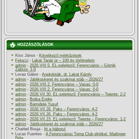
HOZZÁSZÓLÁSOK
Kiss János
-
Következő mérkőzések
Felucci
-
Lakat Tanár úr – 100 év történelem
admin
-
2026.VIII.5. EL-selejtező: Ferencváros – Górnik
Zabrze: 1-0
Lovas Gábor
-
Anekdoták: dr. Lakat Károly
admin
-
Játékoskeret és szakmai stáb – 2026/27
admin
-
2026.VIII.2. Ferencváros – Vasas: 0-0
admin
-
2026.VIII.2. Ferencváros – Vasas: 0-0
admin
-
2026.VII.30. EL-selejtező: Ferencváros – Twente: 2-2
admin
-
Botka Endre
admin
-
Bamidele Yusuf
admin
-
2026.VII.26. Paks – Ferencváros: 4-2
admin
-
2026.VII.26. Paks – Ferencváros: 4-2
admin
-
2026.VII.23. EL-selejtező: Twente – Ferencváros: 1-2
admin
-
Játékoskeret és szakmai stáb – 2026/27
Charbel Bouja
-
Itt a háboru!
Lucas Fuentes
-
A Ferencvárosi Torna Club elnökei: Mailinger
Béla