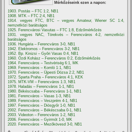
Mérkőzéseink ezen a napon:
1903. Postás – FTC 1:2, NB1
1908. MTK – FTC 2:4, NB1
1914. vegyes FTC, BTC – vegyes Amateur, Wiener SC 1:4,
nemzetközi barátságos
1925. Ferencvárosi Vasutas – FTC 1:8, Edzőmérkőzés
1931. vegyes NAC, Törekvés – Ferencváros 4-2, nemzetközi
barátságos
1936. Hungária – Ferencváros 3-0, NB1
1942. Elektromos – Ferencváros 3-2, NB1
1952. Bp. Kinizsi – Győri Vasas 0:4, NB1
1960. Ózdi Kohász – Ferencváros 0:2, Edzőmérkőzés
1964. Ferencváros – Testvériség 6:1, MK
1969. Ferencváros – Komló 1:1, NB1
1970. Ferencváros – Újpesti Dózsa 2:2, NB1
1972. Sparta Praha – Ferencváros 4:1, KEK
1975. MTK-VM – Ferencváros 1:3, NB1
1978. Haladás – Ferencváros 1-1, NB1
1980. Békéscsaba – Ferencváros 1-1, NB1
1981. Ferencváros – Vasas 1-3, NB1
1989. Ferencváros – Veszprém 4-1, NB1
1997. Ferencváros – Diósgyőr 1-0, NB1
2002. Ferencváros – Békéscsaba 0-1, NB1
2003. Videoton – Ferencváros 1-2, NB1
2006. Ferencváros – Gyirmót 1-0, MK
2020. Ferencváros – Mezőkövesd 3-0, NB1