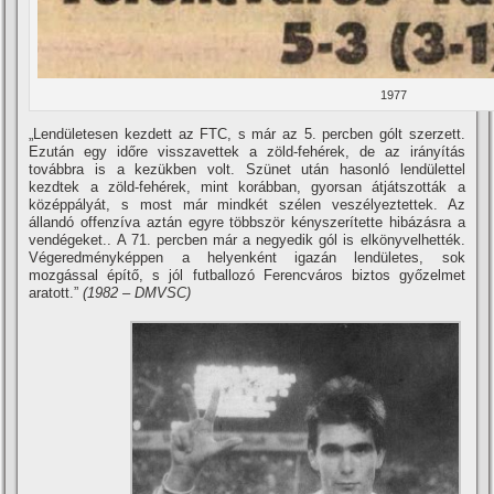
1977
„Lendületesen kezdett az FTC, s már az 5. percben gólt szerzett.
Ezután egy időre visszavettek a zöld-fehérek, de az irányí­tás
továbbra is a kezükben volt. Szünet után hasonló lendülettel
kezdtek a zöld-fehérek, mint korábban, gyorsan átjátszották a
középpályát, s most már mindkét szélen veszélyeztettek. Az
állandó offenzí­va aztán egyre többször kényszerí­tette hibázásra a
vendégeket.. A 71. percben már a negyedik gól is elkönyvelhették.
Végeredményképpen a helyenként igazán lendületes, sok
mozgással épí­tő, s jól futballozó Ferencváros biztos győzelmet
aratott.”
(1982 – DMVSC)