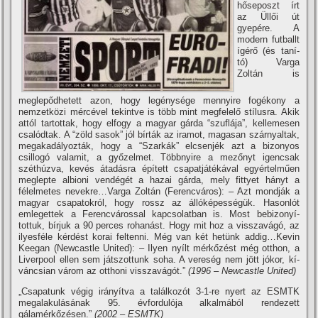
hőseposzt í­rt
az Üllői út
gyepére. A
modern futballt
í­gérő (és taní­
tó) Varga
Zoltán is
meglepődhetett azon, hogy legénysége mennyire fogékony a
nemzetközi mércével tekintve is több mint megfelelő stí­lusra. Akik
attól tartottak, hogy elfogy a magyar gárda “szuflája”, kellemesen
csalódtak. A “zöld sasok” jól bí­rták az iramot, magasan szárnyaltak,
megakadályozták, hogy a “Szarkák” elcsenjék azt a bizonyos
csillogó valamit, a győzelmet. Többnyire a mezőnyt igencsak
széthúzva, kevés átadásra épí­tett csapatjátékával egyértelműen
meglepte albioni vendégét a hazai gárda, mely fittyet hányt a
félelmetes nevekre…Varga Zoltán (Ferencváros): – Azt mondják a
magyar csapatokról, hogy rossz az állóképességük. Hasonlót
emlegettek a Ferencvárossal kapcsolatban is. Most bebizonyí­
tottuk, bí­rjuk a 90 perces rohanást. Hogy mit hoz a visszavágó, az
ilyesféle kérdést korai feltenni. Még van két hetünk addig…Kevin
Keegan (Newcastle United): – Ilyen nyí­lt mérkőzést még otthon, a
Liverpool ellen sem játszottunk soha. A vereség nem jött jókor, kí­
váncsian várom az otthoni visszavágót.”
(1996 – Newcastle United)
„Csapatunk végig irányí­tva a találkozót 3-1-re nyert az ESMTK
megalakulásának 95. évfordulója alkalmából rendezett
gálamérkőzésen.”
(2002 – ESMTK)