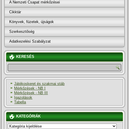
A Nemzeti Csapat mérkőzései
Cikktár
Könyvek, füzetek, újságok
Szerkesztőség
Adatkezelési Szabályzat
KERESÉS
Játékoskeret és szakmai stáb
Mérkőzések - NB I
Mérkőzések - NB III
Igazolások
Tabella
KATEGÓRIÁK
KATEGÓRIÁK