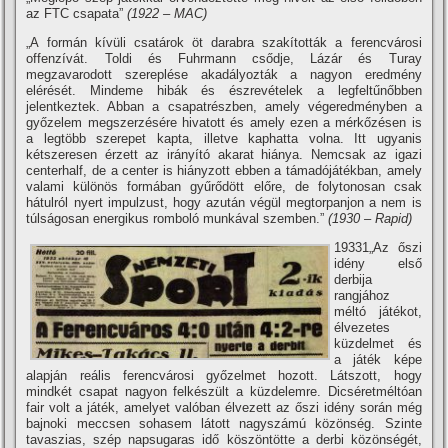
az FTC csapata”
(1922 – MAC)
„A formán kí­vüli csatárok öt darabra szakí­tották a ferencvárosi
offenzí­vát. Toldi és Fuhrmann csődje, Lázár és Turay
megzavarodott szereplése akadályozták a nagyon eredmény
elérését. Mindeme hibák és észrevételek a legfeltűnőbben
jelentkeztek. Abban a csapatrészben, amely végeredményben a
győzelem megszerzésére hivatott és amely ezen a mérkőzésen is
a legtöbb szerepet kapta, illetve kaphatta volna. Itt ugyanis
kétszeresen érzett az irányí­tó akarat hiánya. Nemcsak az igazi
centerhalf, de a center is hiányzott ebben a támadójátékban, amely
valami különös formában gyűrődött előre, de folytonosan csak
hátulról nyert impulzust, hogy azután végül megtorpanjon a nem is
túlságosan energikus romboló munkával szemben.”
(1930 – Rapid)
19331
„Az őszi
idény első
derbija
rangjához
méltó játékot,
élvezetes
küzdelmet és
a játék képe
alapján reális ferencvárosi győzelmet hozott. Látszott, hogy
mindkét csapat nagyon felkészült a küzdelemre. Dicséretméltóan
fair volt a játék, amelyet valóban élvezett az őszi idény során még
bajnoki meccsen sohasem látott nagyszámú közönség. Szinte
tavaszias, szép napsugaras idő köszöntötte a derbi közönségét,