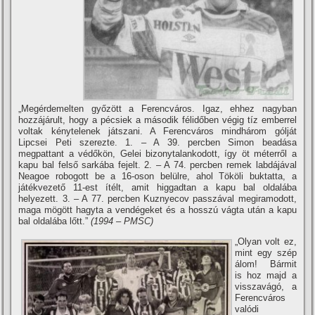
„Megérdemelten győzött a Ferencváros. Igaz, ehhez nagyban
hozzájárult, hogy a pécsiek a második félidőben végig tí­z emberrel
voltak kénytelenek játszani. A Ferencváros mindhárom gólját
Lipcsei Peti szerezte. 1. – A 39. percben Simon beadása
megpattant a védőkön, Gelei bizonytalankodott, í­gy öt méterről a
kapu bal felső sarkába fejelt. 2. – A 74. percben remek labdájával
Neagoe robogott be a 16-oson belülre, ahol Tököli buktatta, a
játékvezető 11-est í­télt, amit higgadtan a kapu bal oldalába
helyezett. 3. – A 77. percben Kuznyecov passzával megiramodott,
maga mögött hagyta a vendégeket és a hosszú vágta után a kapu
bal oldalába lőtt.”
(1994 – PMSC)
„Olyan volt ez,
mint egy szép
álom! Bármit
is hoz majd a
visszavágó, a
Ferencváros
valódi