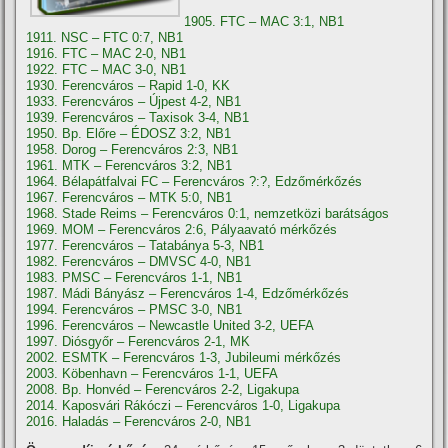
1905. FTC – MAC 3:1, NB1
1911. NSC – FTC 0:7, NB1
1916. FTC – MAC 2-0, NB1
1922. FTC – MAC 3-0, NB1
1930. Ferencváros – Rapid 1-0, KK
1933. Ferencváros – Újpest 4-2, NB1
1939. Ferencváros – Taxisok 3-4, NB1
1950. Bp. Előre – ÉDOSZ 3:2, NB1
1958. Dorog – Ferencváros 2:3, NB1
1961. MTK – Ferencváros 3:2, NB1
1964. Bélapátfalvai FC – Ferencváros ?:?, Edzőmérkőzés
1967. Ferencváros – MTK 5:0, NB1
1968. Stade Reims – Ferencváros 0:1, nemzetközi barátságos
1969. MOM – Ferencváros 2:6, Pályaavató mérkőzés
1977. Ferencváros – Tatabánya 5-3, NB1
1982. Ferencváros – DMVSC 4-0, NB1
1983. PMSC – Ferencváros 1-1, NB1
1987. Mádi Bányász – Ferencváros 1-4, Edzőmérkőzés
1994. Ferencváros – PMSC 3-0, NB1
1996. Ferencváros – Newcastle United 3-2, UEFA
1997. Diósgyőr – Ferencváros 2-1, MK
2002. ESMTK – Ferencváros 1-3, Jubileumi mérkőzés
2003. Köbenhavn – Ferencváros 1-1, UEFA
2008. Bp. Honvéd – Ferencváros 2-2, Ligakupa
2014. Kaposvári Rákóczi – Ferencváros 1-0, Ligakupa
2016. Haladás – Ferencváros 2-0, NB1