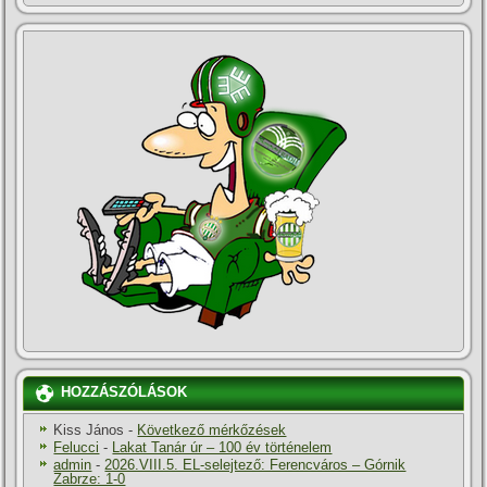
HOZZÁSZÓLÁSOK
Kiss János
-
Következő mérkőzések
Felucci
-
Lakat Tanár úr – 100 év történelem
admin
-
2026.VIII.5. EL-selejtező: Ferencváros – Górnik
Zabrze: 1-0