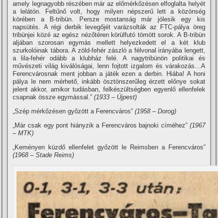
amely legnagyobb részében már az előmérkőzésen elfoglalta helyét
a lelátón. Feltűnő volt, hogy milyen népszerű lett a közönség
körében a B-tribün. Persze mostanság már jólesik egy kis
napsütés. A régi derbik levegőjét varázsolták az FTC-pálya öreg
tribünjei közé az egész nézőtéren körülfutó tömött sorok. A B-tribün
aljában szorosan egymás mellett helyezkedett el a két klub
szurkolóinak tábora. A zöld-fehér zászló a félvonal irányába lengett,
a lila-fehér odább a klubház felé. A nagytribünön politikai és
művészeti világ kiválóságai, lenn fojtott izgalom és várakozás…A
Ferencvárosnak ment jobban a játék ezen a derbin. Hiába! A honi
pálya le nem mérhető, inkább ösztönszerűleg érzett előnye sokat
jelent akkor, amikor tudásban, felkészültségben egyenlő ellenfelek
csapnak össze egymással.”
(1933 – Újpest)
„Szép mérkőzésen győzött a Ferencváros”
(1958 – Dorog)
„Már csak egy pont hiányzik a Ferencváros bajnoki címéhez”
(1967
– MTK)
„Keményen küzdő ellenfelet győzött le Reimsben a Ferencváros”
(1968 – Stade Reims)