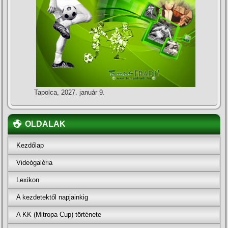
Tapolca, 2027. január 9.
OLDALAK
Kezdőlap
Videógaléria
Lexikon
A kezdetektől napjainkig
A KK (Mitropa Cup) története