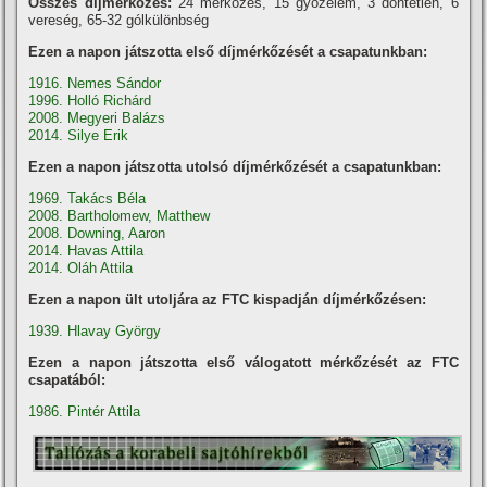
Összes díjmérkőzés:
24 mérkőzés, 15 győzelem, 3 döntetlen, 6
vereség, 65-32 gólkülönbség
Ezen a napon játszotta első díjmérkőzését a csapatunkban:
1916. Nemes Sándor
1996. Holló Richárd
2008. Megyeri Balázs
2014. Silye Erik
Ezen a napon játszotta utolsó díjmérkőzését a csapatunkban:
1969. Takács Béla
2008. Bartholomew, Matthew
2008. Downing, Aaron
2014. Havas Attila
2014. Oláh Attila
Ezen a napon ült utoljára az FTC kispadján díjmérkőzésen:
1939. Hlavay György
Ezen a napon játszotta első válogatott mérkőzését az FTC
csapatából:
1986. Pintér Attila