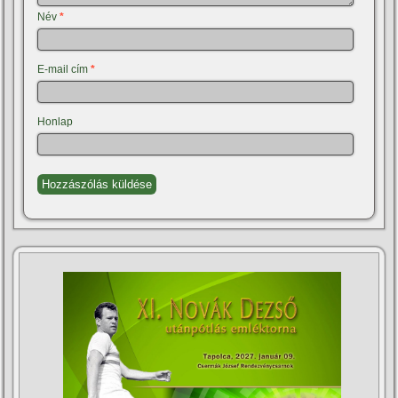
Név
*
E-mail cím
*
Honlap