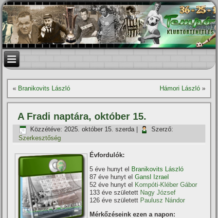
«
Branikovits László
Hámori László
»
A Fradi naptára, október 15.
Közzétéve:
2025. október 15. szerda
|
Szerző:
Szerkesztőség
Évfordulók:
5 éve hunyt el
Branikovits László
87 éve hunyt el
Gansl Izrael
52 éve hunyt el
Kompóti-Kléber Gábor
133 éve született
Nagy József
126 éve született
Paulusz Nándor
Mérkőzéseink ezen a napon: