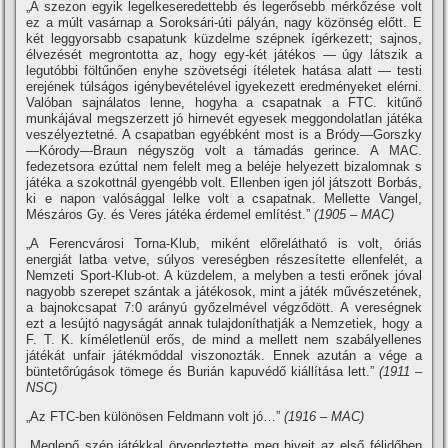
„A szezon egyik legelkeseredettebb és legerősebb mérkőzése volt
ez a múlt vasárnap a Soroksári-úti pályán, nagy közönség előtt. E
két leggyorsabb csapatunk küzdelme szépnek í­gérkezett; sajnos,
élvezését megrontotta az, hogy egy-két játékos — úgy látszik a
legutóbbi föltűnően enyhe szövetségi í­téletek hatása alatt — testi
erejének túlságos igénybevételével igyekezett eredményeket elérni.
Valóban sajnálatos lenne, hogyha a csapatnak a FTC. kitűnő
munkájával megszerzett jó hirnevét egyesek meggondolatlan játéka
veszélyeztetné. A csapatban egyébként most is a Bródy—Gorszky
—Kórody—Braun négyszög volt a támadás gerince. A MAC.
fedezetsora ezúttal nem felelt meg a beléje helyezett bizalomnak s
játéka a szokottnál gyengébb volt. Ellenben igen jól játszott Borbás,
ki e napon valósággal lelke volt a csapatnak. Mellette Vangel,
Mészáros Gy. és Veres játéka érdemel emlí­tést.”
(1905 – MAC)
„A Ferencvárosi Torna-Klub, miként előrelátható is volt, óriás
energiát latba vetve, súlyos vereségben részesí­tette ellenfelét, a
Nemzeti Sport-Klub-ot. A küzdelem, a melyben a testi erőnek jóval
nagyobb szerepet szántak a játékosok, mint a játék művészetének,
a bajnokcsapat 7:0 arányú győzelmével végződött. A vereségnek
ezt a lesújtó nagyságát annak tulajdoní­thatják a Nemzetiek, hogy a
F. T. K. kí­méletlenül erős, de mind a mellett nem szabályellenes
játékát unfair játékmóddal viszonozták. Ennek azután a vége a
büntetőrúgások tömege és Burián kapuvédő kiállí­tása lett.”
(1911 –
NSC)
„Az FTC-ben különösen Feldmann volt jó…”
(1916 – MAC)
„Meglepő szép játékkal örvendeztette meg hiveit az első félidőben