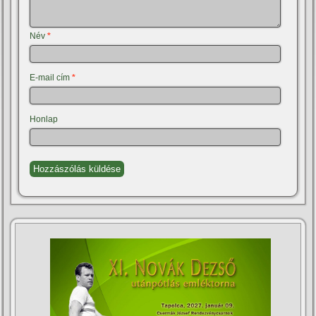
Név
*
E-mail cím
*
Honlap