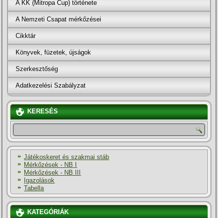
A KK (Mitropa Cup) története
A Nemzeti Csapat mérkőzései
Cikktár
Könyvek, füzetek, újságok
Szerkesztőség
Adatkezelési Szabályzat
KERESÉS
Játékoskeret és szakmai stáb
Mérkőzések - NB I
Mérkőzések - NB III
Igazolások
Tabella
KATEGÓRIÁK