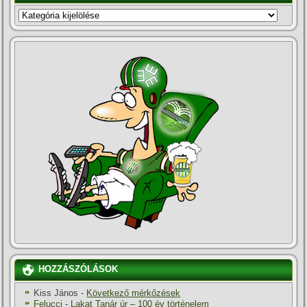
KATEGÓRIÁK
HOZZÁSZÓLÁSOK
Kiss János
-
Következő mérkőzések
Felucci
-
Lakat Tanár úr – 100 év történelem