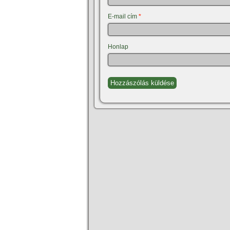
E-mail cím
*
Honlap