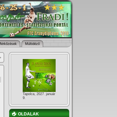
Mérkőzések
Múltidéző
»
Tapolca, 2027. január
9.
OLDALAK