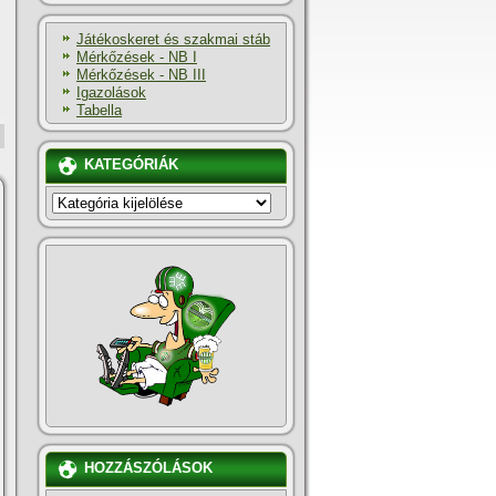
Játékoskeret és szakmai stáb
Mérkőzések - NB I
Mérkőzések - NB III
Igazolások
Tabella
KATEGÓRIÁK
KATEGÓRIÁK
HOZZÁSZÓLÁSOK