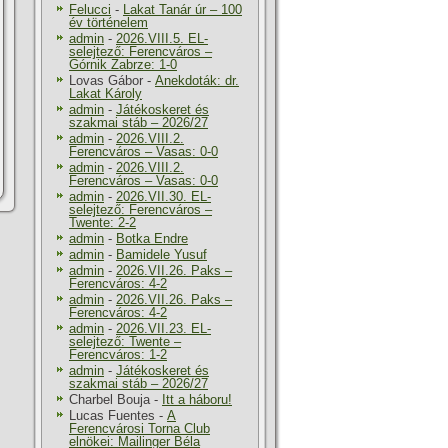
Felucci
-
Lakat Tanár úr – 100
év történelem
admin
-
2026.VIII.5. EL-
selejtező: Ferencváros –
Górnik Zabrze: 1-0
Lovas Gábor
-
Anekdoták: dr.
Lakat Károly
admin
-
Játékoskeret és
szakmai stáb – 2026/27
admin
-
2026.VIII.2.
Ferencváros – Vasas: 0-0
admin
-
2026.VIII.2.
Ferencváros – Vasas: 0-0
admin
-
2026.VII.30. EL-
selejtező: Ferencváros –
Twente: 2-2
admin
-
Botka Endre
admin
-
Bamidele Yusuf
admin
-
2026.VII.26. Paks –
Ferencváros: 4-2
admin
-
2026.VII.26. Paks –
Ferencváros: 4-2
admin
-
2026.VII.23. EL-
selejtező: Twente –
Ferencváros: 1-2
admin
-
Játékoskeret és
szakmai stáb – 2026/27
Charbel Bouja
-
Itt a háboru!
Lucas Fuentes
-
A
Ferencvárosi Torna Club
elnökei: Mailinger Béla