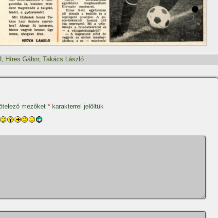
3
,
Hí­res Gábor
,
Takács László
ötelező mezőket
*
karakterrel jelöltük