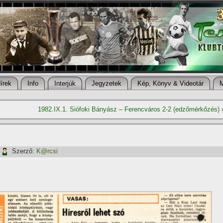
í­rek
Info
Interjúk
Jegyzetek
Kép, Könyv & Videotár
1982.IX.1. Siófoki Bányász – Ferencváros 2-2 (edzőmérkőzés)
Szerző:
K@rcsi