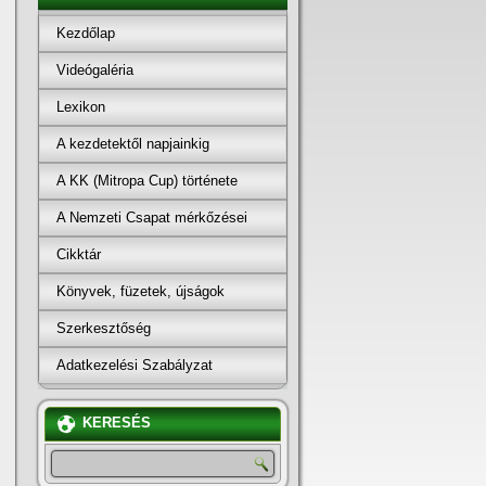
Kezdőlap
Videógaléria
Lexikon
A kezdetektől napjainkig
A KK (Mitropa Cup) története
A Nemzeti Csapat mérkőzései
Cikktár
Könyvek, füzetek, újságok
Szerkesztőség
Adatkezelési Szabályzat
KERESÉS