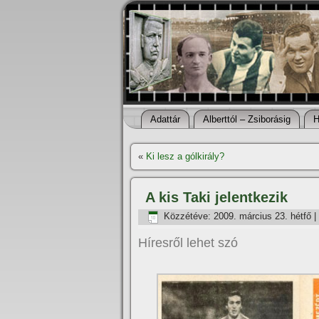
Adattár
Alberttól – Zsiborásig
H
«
Ki lesz a gólkirály?
A kis Taki jelentkezik
Közzétéve:
2009. március 23. hétfő
|
Hí­resről lehet szó