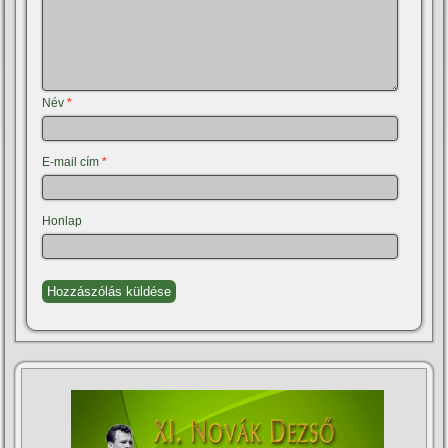
Név
*
E-mail cím
*
Honlap