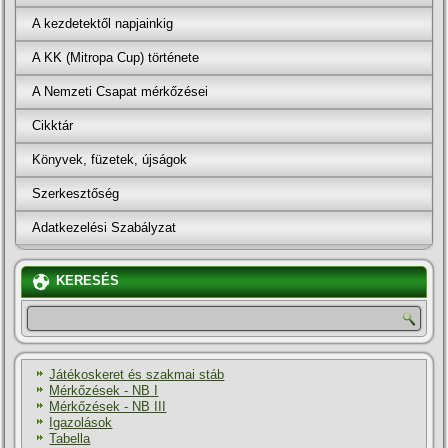
A kezdetektől napjainkig
A KK (Mitropa Cup) története
A Nemzeti Csapat mérkőzései
Cikktár
Könyvek, füzetek, újságok
Szerkesztőség
Adatkezelési Szabályzat
KERESÉS
Játékoskeret és szakmai stáb
Mérkőzések - NB I
Mérkőzések - NB III
Igazolások
Tabella