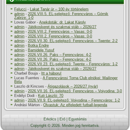
Felucci
-
Lakat Tanár úr – 100 év történelem
admin
-
2026.VIII.5. EL-selejtező: Ferencváros – Górnik
Zabrze: 1-0
Lovas Gábor
-
Anekdoták: dr. Lakat Károly
admin
-
Játékoskeret és szakmai stáb – 2026/27
admin
-
2026.VIII.2. Ferencváros – Vasas: 0-0
admin
-
2026.VIII.2. Ferencváros – Vasas: 0-0
admin
-
2026.VII.30. EL-selejtező: Ferencváros – Twente: 2-2
admin
-
Botka Endre
admin
-
Bamidele Yusuf
admin
-
2026.VII.26. Paks – Ferencváros: 4-2
admin
-
2026.VII.26. Paks – Ferencváros: 4-2
admin
-
2026.VII.23. EL-selejtező: Twente – Ferencváros: 1-2
admin
-
Játékoskeret és szakmai stáb – 2026/27
Charbel Bouja
-
Itt a háboru!
Lucas Fuentes
-
A Ferencvárosi Torna Club elnökei: Mailinger
Béla
Laszlo dr.Kincses
-
Átigazolások – 2026/27 (nyár)
admin
-
2026.VII.16. EL-selejtező: Ferencváros – Vojvodina: 3-0
Erdélyi Dodi
-
Kuti László: 70
admin
-
2026.VII.9. EL-selejtező: Vojvodina – Ferencváros: 1-2
Andrási Márton
-
Olvastuk: Az elfeledett futball-legenda
Erkölcs
|
Erő
|
Egyetértés
Copyright © 2026. Minden jog fenntartva.