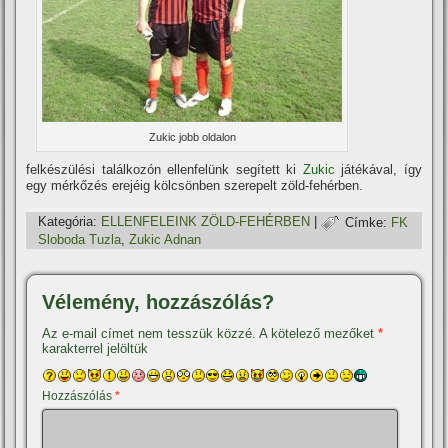
Zukic jobb oldalon
felkészülési találkozón ellenfelünk segí­tett ki
Zukic
játékával, í­gy
egy mérkőzés erejéig kölcsönben szerepelt zöld-fehérben.
Kategória:
ELLENFELEINK ZÖLD-FEHÉRBEN
|
Címke:
FK
Sloboda Tuzla
,
Zukic Adnan
Vélemény, hozzászólás?
Az e-mail címet nem tesszük közzé.
A kötelező mezőket
*
karakterrel jelöltük
Hozzászólás
*