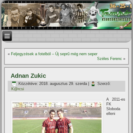
«
Feljegyzések a fotelból – Új seprű még nem seper
Széles Ferenc
»
Adnan Zukic
Közzétéve:
2018. augusztus 29. szerda
|
Szerző:
K@rcsi
A 2011-es
FK
Sloboda
elleni